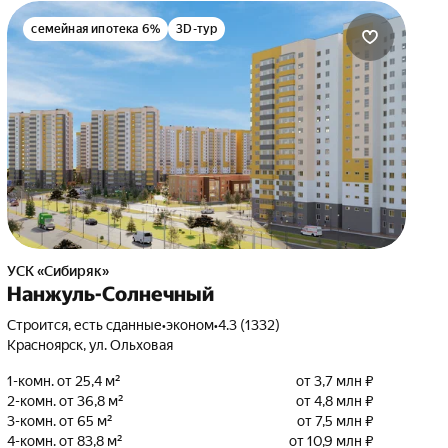
семейная ипотека 6%
3D-тур
УСК «Сибиряк»
Нанжуль-Солнечный
Строится, есть сданные
•
эконом
•
4.3 (1332)
Красноярск, ул. Ольховая
1-комн. от 25,4 м²
от 3,7 млн ₽
2-комн. от 36,8 м²
от 4,8 млн ₽
3-комн. от 65 м²
от 7,5 млн ₽
4-комн. от 83,8 м²
от 10,9 млн ₽