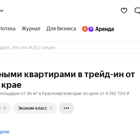
потека
Журнал
Для бизнеса
ными квартирами в трейд-ин от
 крае
лощадью от 36 м² в Красноярском крае по цене от 4 782 700 ₽
с
9
Эконом-класс
5
цене