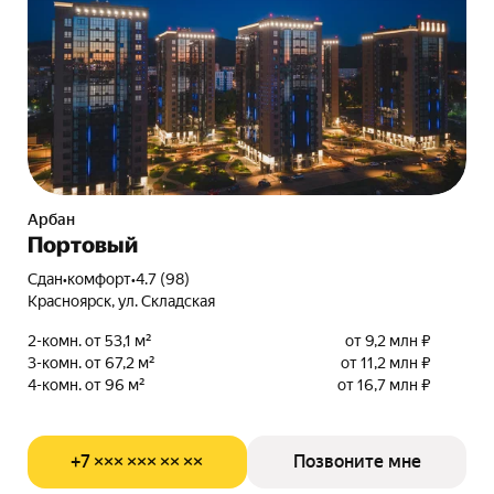
Арбан
Портовый
Сдан
•
комфорт
•
4.7 (98)
Красноярск, ул. Складская
2-комн. от 53,1 м²
от 9,2 млн ₽
3-комн. от 67,2 м²
от 11,2 млн ₽
4-комн. от 96 м²
от 16,7 млн ₽
+7 ××× ××× ×× ××
Позвоните мне