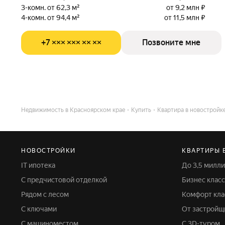
3-комн. от 62,3 м²
от 9,2 млн ₽
4-комн. от 94,4 м²
от 11,5 млн ₽
+7 ××× ××× ×× ××
Позвоните мне
Недвижимость в Красноярском крае
Купить
Квартира в новостройк
НОВОСТРОЙКИ
КВАРТИРЫ 
IT ипотека
До 3,5 мил
С предчистовой отделкой
Бизнес класс
Рядом с лесом
Комфорт кла
С ключами
От застройщ
С машиноместом
С 3D-туром