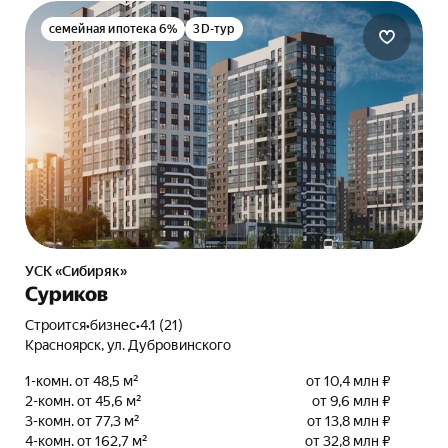
семейная ипотека 6%
3D-тур
УСК «Сибиряк»
Суриков
Строится
•
бизнес
•
4.1 (21)
Красноярск, ул. Дубровинского
1-комн. от 48,5 м²
от 10,4 млн ₽
2-комн. от 45,6 м²
от 9,6 млн ₽
3-комн. от 77,3 м²
от 13,8 млн ₽
4-комн. от 162,7 м²
от 32,8 млн ₽