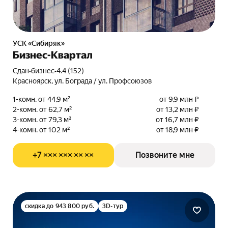
УСК «Сибиряк»
Бизнес-Квартал
Сдан
•
бизнес
•
4.4 (152)
Красноярск, ул. Бограда / ул. Профсоюзов
1-комн. от 44,9 м²
от 9,9 млн ₽
2-комн. от 62,7 м²
от 13,2 млн ₽
3-комн. от 79,3 м²
от 16,7 млн ₽
4-комн. от 102 м²
от 18,9 млн ₽
+7 ××× ××× ×× ××
Позвоните мне
скидка до 943 800 руб.
3D-тур