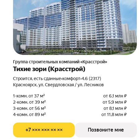
Группа строительных компаний «Красстрой»
Тихие зори (Красстрой)
Строится, есть сданные
•
комфорт
•
4.6 (2317)
Красноярск, ул. Свердловская / ул. Лесников
1-комн. от 37 м²
от 6,1 млн ₽
2-комн. от 39 м²
от 5,9 млн ₽
3-комн. от 56 м²
от 8,1 млн ₽
4-комн. от 89 м²
от 11,8 млн ₽
+7 ××× ××× ×× ××
Позвоните мне