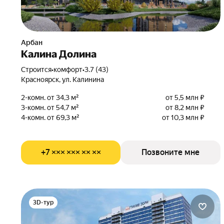
Арбан
Калина Долина
Строится
•
комфорт
•
3.7 (43)
Красноярск, ул. Калинина
2-комн. от 34,3 м²
от 5,5 млн ₽
3-комн. от 54,7 м²
от 8,2 млн ₽
4-комн. от 69,3 м²
от 10,3 млн ₽
+7 ××× ××× ×× ××
Позвоните мне
3D-тур