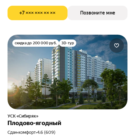
+7 ××× ××× ×× ××
Позвоните мне
скидка до 200 000 руб.
3D-тур
УСК «Сибиряк»
Плодово-ягодный
Сдан
•
комфорт
•
4.6 (609)