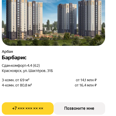
Арбан
Барбарис
Сдан
•
комфорт
•
4.4 (62)
Красноярск, ул. Шахтёров, 31Б
3-комн. от 69 м²
от 14,1 млн ₽
4-комн. от 80,8 м²
от 16,4 млн ₽
+7 ××× ××× ×× ××
Позвоните мне