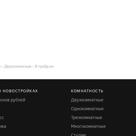
е
Двухкомнатные
В трейд-ин
В НОВОСТРОЙКАХ
КОМНАТНОСТЬ
лионов рублей
Двухкомнатные
Однокомнатные
сс
Трехкомнатные
ика
Многокомнатные
Студии