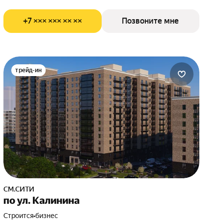
+7 ××× ××× ×× ××
Позвоните мне
трейд-ин
СМ.СИТИ
по ул. Калинина
Строится
•
бизнес