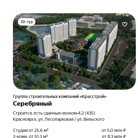
3D-тур
Группа строительных компаний «Красстрой»
Серебряный
Строится, есть сданные
•
эконом
•
4.2 (435)
Красноярск, ул. Лесопарковая / ул. Вильского
Студии от 25,6 м²
от 5,0 млн ₽
2-комн. от 51,3 м²
от 8,3 млн ₽