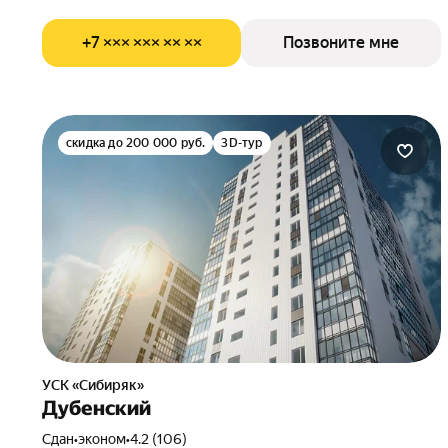
+7 ××× ××× ×× ××
Позвоните мне
скидка до 200 000 руб.
3D-тур
УСК «Сибиряк»
Дубенский
Сдан
•
эконом
•
4.2 (106)