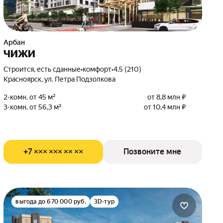
Арбан
ЧИЖИ
Строится, есть сданные
•
комфорт
•
4.5 (210)
Красноярск, ул. Петра Подзолкова
2-комн. от 45 м²
от 8,8 млн ₽
3-комн. от 56,3 м²
от 10,4 млн ₽
+7 ××× ××× ×× ××
Позвоните мне
выгода до 670 000 руб.
3D-тур