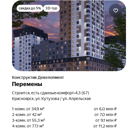
скидка до 5%
3D-тур
Конструктив Девелопмент
Перемены
Строится, есть сданные
•
комфорт
•
4.3 (67)
Красноярск, ул. Кутузова / ул. Апрельская
1-комн. от 34,9 м²
от 6,0 млн ₽
2-комн. от 42 м²
от 7,0 млн ₽
3-комн. от 55,3 м²
от 9,1 млн ₽
4-комн. от 77,1 м²
от 11,2 млн ₽