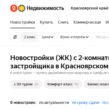
Красноярский край
Новостройки
Купить
Снять
Коммерческая
И
2 комн.
Цена
Взнос и платёж
Новостройки (ЖК) с 2-комнат
застройщика в Красноярском
6 новостроек — купить двухкомнатную квартиру в трейд-ин п
c 3D-туром
25
Комфорт-класс
16
Бизнес-клас
6 новостроек:
по актуальности
по сроку сдачи
по 