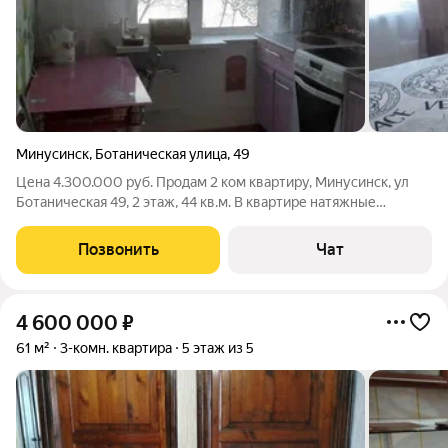
Минусинск
,
Ботаническая улица
,
49
Цена 4.300.000 руб. Продам 2 ком квартиру, Минусинск, ул
Ботаническая 49, 2 этаж, 44 кв.м. В квартире натяжные
потолки, полы застелены линолеумом, кондиционер, санузел
раздельный в кафеле. Гардероб. По договоренности оставим
Позвонить
Чат
мебель. Отличное
4 600 000
₽
61 м²
3-комн. квартира
5 этаж из 5