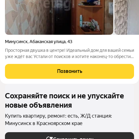
Минусинск
,
Абаканская улица
,
43
Просторная двушка в центре! Идеальный дом для вашей семьи
уже ждёт вас Устали от поисков и хотите наконец-то обрести
свой уютный уголок в самом сердце города? Эта светлая
двухкомнатная квартира площадью 48,2 кв. м. создана для
Позвонить
того, чтобы стать вашим
Сохраняйте поиск и не упускайте
новые объявления
Купить квартиру, ремонт: есть, Ж/Д станция:
Минусинск в Красноярском крае