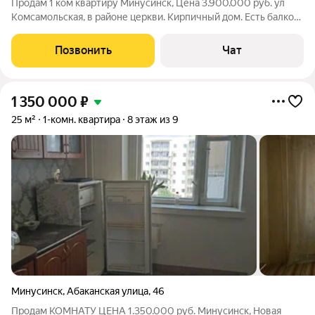
Продам 1 ком квартиру Минусинск, Цена 3.900.000 руб. ул
Комсамольская, в районе церкви. Кирпичный дом. Есть балкон,
1 этаж, 40 кв.м. Мебель остается. Дом новый. Рядом остановки
общественного транспорта и места отдыха. Тел: 8-923-301-
Позвонить
Чат
3141 Евгения
1 350 000
₽
25 м²
1-комн. квартира
8 этаж из 9
Минусинск
,
Абаканская улица
,
46
Продам КОМНАТУ ЦЕНА 1.350.000 руб. Минусинск, Новая