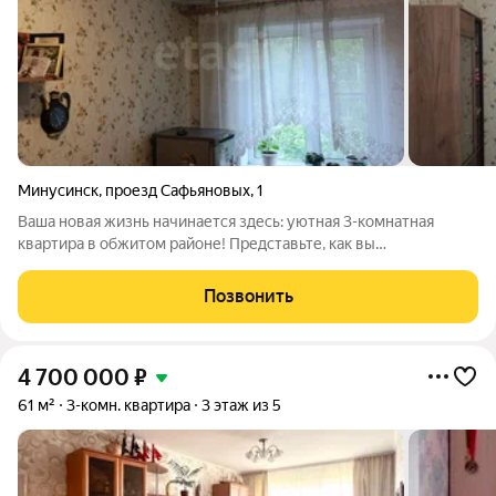
Минусинск
,
проезд Сафьяновых
,
1
Ваша новая жизнь начинается здесь: уютная 3-комнатная
квартира в обжитом районе! Представьте, как вы
возвращаетесь домой после рабочего дня в свою светлую и
теплую квартиру, где вас ждет комфорт и уют. Это
Позвонить
предложение идеальное решение для тех, кто
4 700 000
₽
61 м²
3-комн. квартира
3 этаж из 5