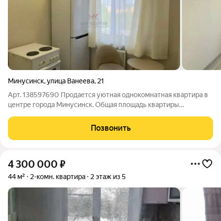
Минусинск
,
улица Ванеева
,
21
Арт. 138597690 Продается уютная однокомнатная квартира в
центре города Минусинск. Общая площадь квартиры
составляет 30,1 кв. м, что идеально подходит для комфортного
проживания. Расположена на 5 этаже 5-этажного монолитного
Позвонить
дома, построенного в 1980
4 300 000
₽
44 м²
2-комн. квартира
2 этаж из 5