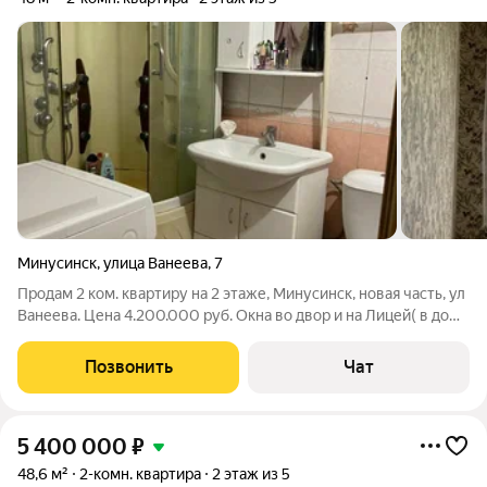
Минусинск
,
улица Ванеева
,
7
Продам 2 ком. квартиру на 2 этаже, Минусинск, новая часть, ул
Ванеева. Цена 4.200.000 руб. Окна во двор и на Лицей( в доме
Сбербанк),через дорогу лицей 7, взрослая,детская
поликлинники, рынок. В квартире остается,стиральная
Позвонить
Чат
машинка,бойлер,морозилка,
5 400 000
₽
48,6 м²
2-комн. квартира
2 этаж из 5