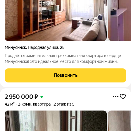
Минусинск
,
Народная улица
,
25
Продаётся замечательная трёхкомнатная квартира в сердце
Минусинска! Это идеальное место для комфортной жизни,
расположенное на третьем этаже. Квартира радует светом и
просторными комнатами, а её отличная планировка позволяет
Позвонить
легко организовать
2 950 000
₽
42 м²
2-комн. квартира
2 этаж из 5