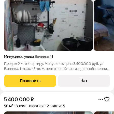
Минусинск
,
улица Ванеева
,
11
Продам 2 ком квартиру, Минусинск, цена 3.400.000 руб. ул
Ванеева, 1 этаж, 45 кв. м. центр новой части, один собственник,
удобно под не жилое. 8-923-301-3141 Евгения.
Позвонить
Чат
5 400 000
₽
56 м²
3-комн. квартира
2 этаж из 5