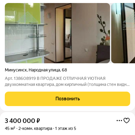
Минусинск
,
Народная улица
,
68
Арт. 138608919 В ПРОДАЖЕ ОТЛИЧНАЯ УЮТНАЯ
двухкомнатная квартира, дом кирпичный (толщина стен видна
на фото), мебель, техника на фото всё остается. Большая кухня
9кв совмещена с лоджией (теплая) Просторная
Позвонить
спальня,позволяет зонировать пространство
3 400 000
₽
45 м²
2-комн. квартира
1 этаж из 5