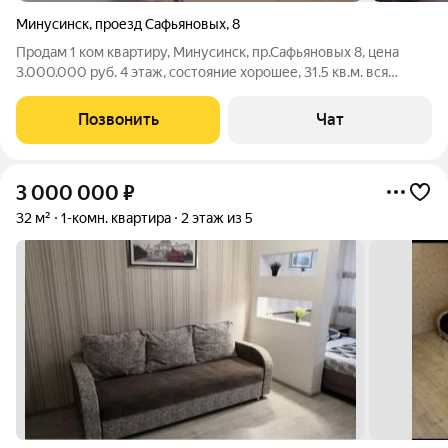
Минусинск
,
проезд Сафьяновых
,
8
Продам 1 ком квартиру, Минусинск, пр.Сафьяновых 8, цена
3.000.000 руб. 4 этаж, состояние хорошее, 31.5 кв.м. вся
мебель и быт техника остается, дом не газовый. квартира без
балкона. Тел:8-923-301-3141 Евгения
Позвонить
Чат
3 000 000
₽
32 м²
1-комн. квартира
2 этаж из 5