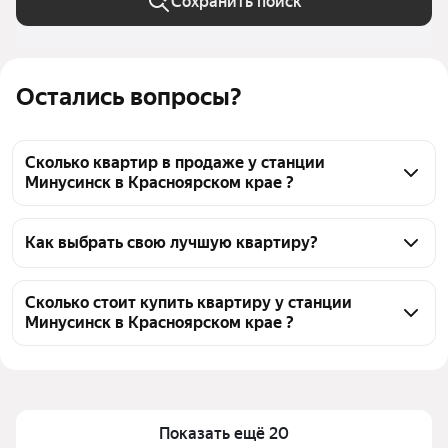
Сохранить поиск
Остались вопросы?
Сколько квартир в продаже у станции
Минусинск в Красноярском крае ?
На Яндекс Недвижимости в продаже у станции 
Минусинск в Красноярском крае 71 квартира, из 
Как выбрать свою лучшую квартиру?
них 1 объявление от собственников, 70 объявлений 
Чтобы купить квартиру с ремонтом у станции 
от агентств
Минусинск, воспользуйтесь тепловой картой для 
Сколько стоит купить квартиру у станции
Минусинск в Красноярском крае ?
оценки инфраструктуры и транспортной 
доступности в выбранном районе у станции 
Цена за 
36 325 — 122 924 ₽
Минусинск в Красноярском крае
квадратный 
Для легкого выбора подходящей квартиры в 
метр
верхней части страницы есть самые частые 
Показать ещё 20
Площадь
25 — 84 м²