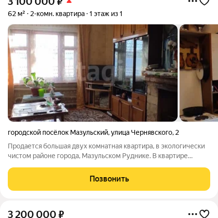
3 100 000
₽
62 м²
2-комн. квартира
1 этаж из 1
городской посёлок Мазульский
,
улица Чернявского
,
2
Продается большая двух комнатная квартира, в экологически
чистом районе города, Мазульском Руднике. В квартире
сделан косметический ремонт. Санузел и ванная комната
раздельно. Есть камин. Отопление - ЦЕНТРАЛЬНОЕ,
Позвонить
Водоснабжение - ЦЕНТРАЛЬНОЕ,
3 200 000
₽