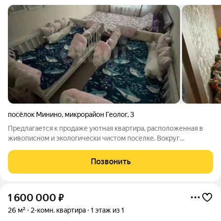
посёлок Минино
,
микрорайон Геолог
,
3
Предлагается к продаже уютная квартира, расположенная в
живописном и экологически чистом поселке. Вокруг
раскинулись зелёные леса, создающие атмосферу уединения
и спокойствия. Этот район идеально подходит для тех, кто
Позвонить
ценит природу и тишину, но при
1 600 000
₽
26 м²
2-комн. квартира
1 этаж из 1