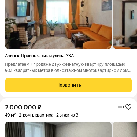
Ачинск
,
Привокзальная улица
,
33А
Предлагаем к продаже двухкомнатную квартиру площадью
50,1 квадратных метра в одноэтажном многоквартирном доме.
Квартира с отдельным входом, с центральным отоплением,
водоснабжением, канализацией. В квартире выполнен
Позвонить
капитальный качественный ремонт.
2 000 000
₽
49 м²
2-комн. квартира
2 этаж из 3