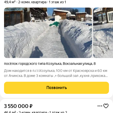
49,4 м²
2-комн. квартира
1 этаж из 1
посёлок городского типа Козулька
,
Вокзальная улица
,
8
Дом находится в п.г.т.Козулька, 100 км от Красноярска и 60 км
от Ачинска. В доме 3 комнаты ,+ большой зал ,кухня ,прихожая.
Причина продажи -переезд ! По документам квартира !
Юридическое сопровождение. -Гарантийный сертификат
Позвонить
безопасности сделки,
3 550 000
₽
46,6 м²
2-комн. квартира
1 этаж из 2