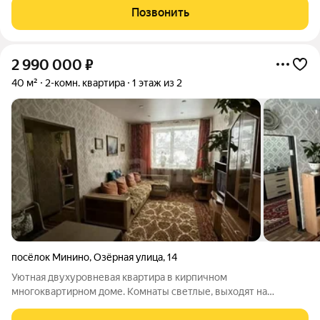
2025г.вxодит в cоcтaв г. Kpacнoярска, Октябpьcкий paйон.
Позвонить
Комнаты и куxня
2 990 000
₽
40 м²
2-комн. квартира
1 этаж из 2
посёлок Минино
,
Озёрная улица
,
14
Уютная двухуровневая квартира в кирпичном
многоквартирном доме. Комнаты светлые, выходят на
солнечную сторону. Отопление электрическое (теплофоны),