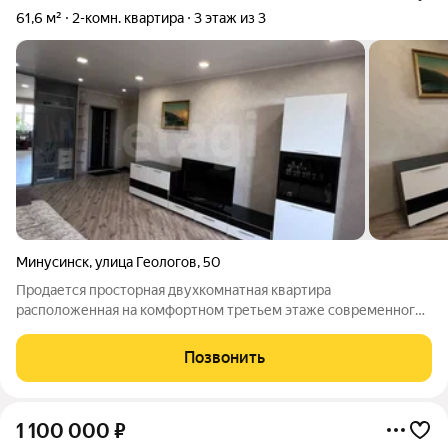
61,6 м²
2-комн. квартира
3 этаж из 3
Минусинск
,
улица Геологов
,
50
Продается просторная двухкомнатная квартира
расположенная на комфортном третьем этаже современного
кирпичного дома в новой части города Минусинска. В
квартире сделан качественный ремонт, установлен
Позвонить
кондиционер, балкон остеклен и утеплён. Для комфорта
1 100 000
₽