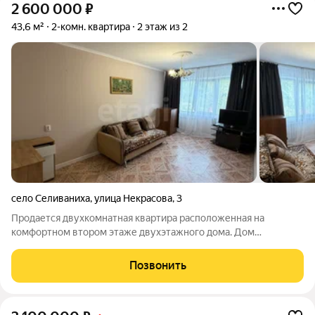
2 600 000
₽
43,6 м²
2-комн. квартира
2 этаж из 2
село Селиваниха
,
улица Некрасова
,
3
Продается двухкомнатная квартира расположенная на
комфортном втором этаже двухэтажного дома. Дом
расположен в экологически чистом, окруженном сосновым
бором районе с. Селиваниха, всего в 5 км от города Минусинск.
Позвонить
Во дворе всегда свободная парковка,