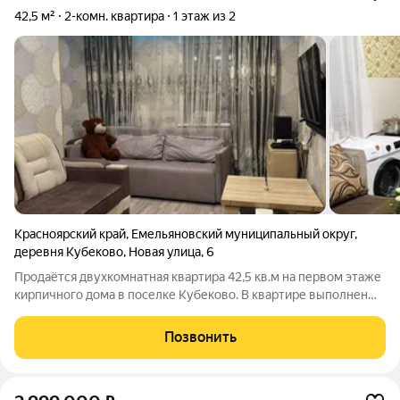
42,5 м²
2-комн. квартира
1 этаж из 2
Красноярский край
,
Емельяновский муниципальный округ
,
деревня Кубеково
,
Новая улица
,
6
Продаётся двухкомнатная квартира 42,5 кв.м на первом этаже
кирпичного дома в поселке Кубеково. В квартире выполнен
современный качественный ремонт, просторная кухня 13,5
кв.м и совмещённый санузел. Две просторные комнаты.
Позвонить
Продается с мебелью .Готовое