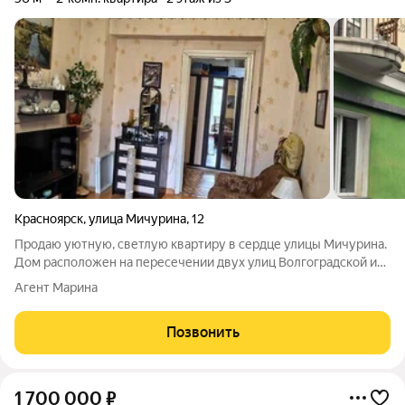
Красноярск
,
улица Мичурина
,
12
Продаю уютную, светлую квартиру в сердце улицы Мичурина.
Дом расположен на пересечении двух улиц Волгоградской и
Мичурина с самой удачной транспортной доступность правого
Агент Марина
берега. До о.Татышев можно легко дойти пешком, до левого
берега доехать за 5
Позвонить
1 700 000
₽