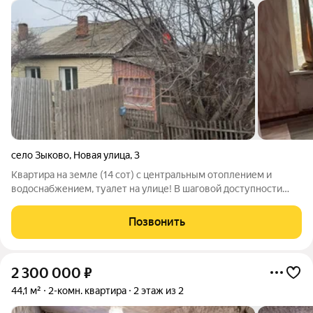
село Зыково
,
Новая улица
,
3
Квартира на земле (14 сот) с центральным отоплением и
водоснабжением, туалет на улице! В шаговой доступности
школа детсад, остановка, супер маркет Батон, магазин
Пятерочка, первая линия, до станции 10 мин. пешком! Без
Позвонить
обременений и арестов!
2 300 000
₽
44,1 м²
2-комн. квартира
2 этаж из 2