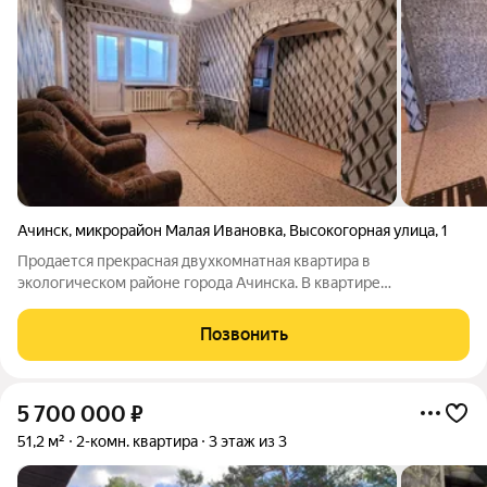
Ачинск
,
микрорайон Малая Ивановка
,
Высокогорная улица
,
1
Продается прекрасная двухкомнатная квартира в
экологическом районе города Ачинска. В квартире
косметический ремонт, окна и балкон ПВХ. Квартира на
втором этаже, очень теплая. Отопление центральное. Детей в
Позвонить
школу возит школьный автобус, в город по
5 700 000
₽
51,2 м²
2-комн. квартира
3 этаж из 3