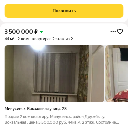
площадью 40,4 м в кирпичном доме на комфортном 2 этаже.
Это отличный вариант для молодой семьи, пары или
Позвонить
родителей с ребенком квартира
3 500 000
₽
44 м²
2-комн. квартира
2 этаж из 2
Минусинск
,
Вокзальная улица
,
28
Продам 2 ком квартиру, Минусинск, район Дружбы, ул
Вокзальная , цена 3.500.000 руб. 44кв.м. 2 этаж. Состояние