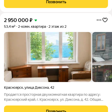
вода холодная установлен титан. Внутри постройки: своя баня
Позвонить
и подвал для хранения заготовок. Снаружи
2 950 000
₽
53,4 м²
2-комн. квартира
2 этаж из 2
Красноярск
,
улица Диксона
,
42
Продается просторная двухкомнатная квартира по адресу:
Красноярский край, г. Красноярск, ул. Диксона, д. 42. Общая
площадь 53,4 м. Удобная планировка, светлые комнаты и
просторная кухня позволяют реализовать любые
Позвонить