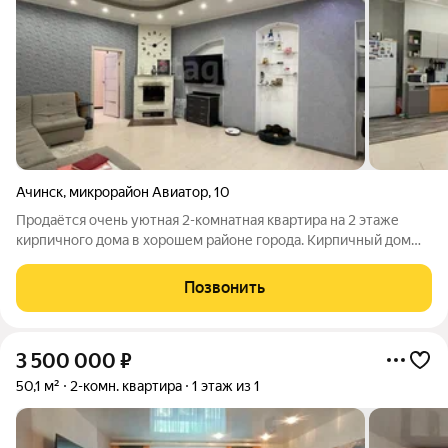
Ачинск
,
микрорайон Авиатор
,
10
Продаётся очень уютная 2-комнатная квартира на 2 этаже
кирпичного дома в хорошем районе города. Кирпичный дом
будет служить многие годы, а то и века. Сам микрорайон очень
тихий. Закрытый двор, кругом зелень. Плюс квартиры
Позвонить
относительно небольшая цена
3 500 000
₽
50,1 м²
2-комн. квартира
1 этаж из 1