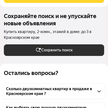
инфраструктура в
Сохраняйте поиск и не упускайте
новые объявления
Купить квартиру, 2-комн., этажей в доме: до 3 в
Красноярском крае
Сохранить поиск
Остались вопросы?
Сколько двухкомнатных квартир в продаже в
Красноярском крае ?
На Яндекс Недвижимости в продаже в 
Красноярском крае 113 двухкомнатных квартир, из 
Как выбрать свою лучшую двухкомнатную