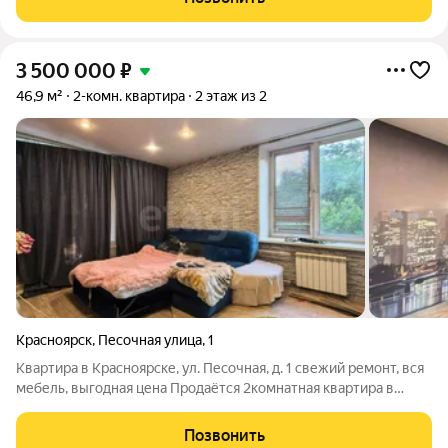
дизайнерские решения. Дом
3 500 000
₽
46,9 м²
2-комн. квартира
2 этаж из 2
Красноярск
,
Песочная улица
,
1
Квартира в Красноярске, ул. Песочная, д. 1 свежий ремонт, вся
мебель, выгодная цена Продаётся 2комнатная квартира в
спокойном районе Красноярска. Дом удачно расположен:
рядом остановки, магазины, аптеки, школы и детские сады вся
Позвонить