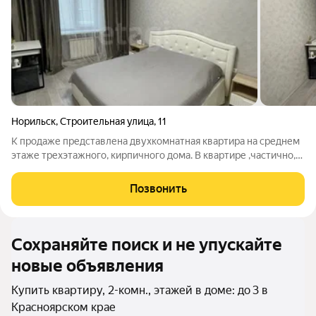
Норильск
,
Строительная улица
,
11
К продаже представлена двухкомнатная квартира на среднем
этаже трехэтажного, кирпичного дома. В квартире ,частично,
выполнен косметический ремонт. Все окна ПВХ, пол застелен
линолеумом. Санузел раздельный. Туалет под ремонт. При
Позвонить
продаже квартир
Сохраняйте поиск и не упускайте
новые объявления
Купить квартиру, 2-комн., этажей в доме: до 3 в
Красноярском крае