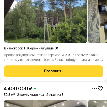
Дивногорск
,
Набережная улица
,
31
Продаётся двухкомнатная квартира 51,2 м на третьем этаже
светлая, уютная и очень тёплая. В доме оборудована мансарда,
выполнен современный ремонт, можно заезжать сразу без
дополнительных вложений. Дом расположен в удобном
Позвонить
районе с развитой
4 400 000
₽
52,3 м²
2-комн. квартира
2 этаж из 3