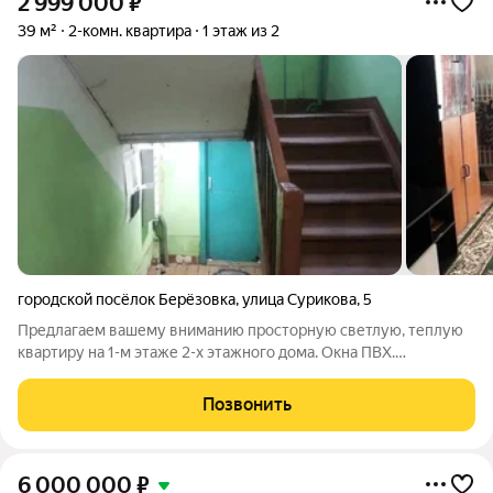
2 999 000
₽
39 м²
2-комн. квартира
1 этаж из 2
городской посёлок Берёзовка
,
улица Сурикова
,
5
Предлагаем вашему вниманию просторную светлую, теплую
квартиру на 1-м этаже 2-х этажного дома. Окна ПВХ.
Радиаторы чугунные, не требуют замены. Квартира в хорошем
состоянии. Рядом общеобразовательная школа, детский садик,
Позвонить
остановка общественного
6 000 000
₽