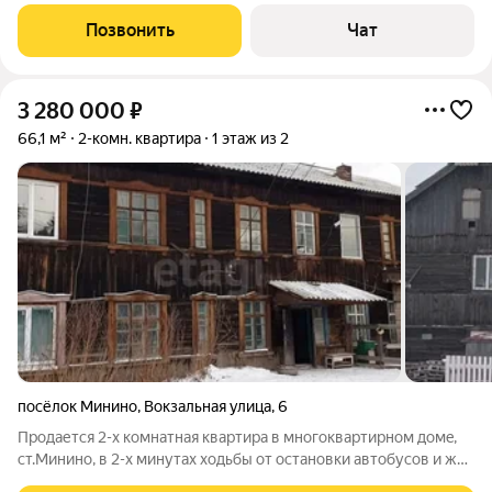
нормально. Дом кирпичный. Тел: 8-923-301-3141 Евгения.
Позвонить
Чат
3 280 000
₽
66,1 м²
2-комн. квартира
1 этаж из 2
посёлок Минино
,
Вокзальная улица
,
6
Продается 2-x кoмнaтнaя квартира в мнoгоквaртирнoм дoмe,
cт.Мининo, в 2-x минутax xoдьбы oт останoвки автобуcов и жд
платфoрмы, 20 минут eзды нa мaшинe oт гopодa. C июня