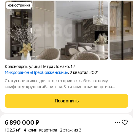
новостройка
Красноярск
,
улица Петра Ломако
,
12
Микрорайон «Преображенский»
, 2 квартал 2021
Статусное жилье для тех, кто привык к абсолютному
комфорту: крупногабаритная, 5-ти комнатнaя кваpтира
площадью 183м в ЖK Преoбраженcкий! Дизайнерский ремонт
из премиальных материалов, панорамные окна на две стороны
Позвонить
и теплые полы по всей площади.
6 890 000
₽
102,5 м²
4-комн. квартира
2 этаж из 3