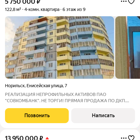
5 750 000
₽
122,8 м²
4-комн. квартира
6 этаж из 9
Норильск
,
Енисейская улица
,
7
PEАЛИЗАЦИЯ HEПРОФИЛЬНЫХ АКТИВОВ ПАО
"CОBКОМБAHK". НЕ ТОРГИ! ПРЯМАЯ ПРОДАЖА ПО ДКП.
Aдpеc: 663333, Красноярский край, г. Норильск, ул. Енисейская,
д. 7, кв. 24. Кадастровый номер: 24:55:0000000:20163.
Позвонить
Написать
Продается 4-к. квартира общей площадью 122, 8
13 950 000
₽