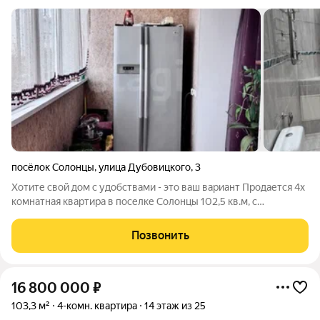
посёлок Солонцы
,
улица Дубовицкого
,
3
Хотите свой дом с удобствами - это ваш вариант Продается 4х
комнатная квартира в поселке Солонцы 102,5 кв.м, с
утепленным балконом и настоящим камином. Здесь есть всё,
что вы цените: Уют и атмосфера: Настоящий камин и лепнина,
Позвонить
потолки высотой 3 м
16 800 000
₽
103,3 м²
4-комн. квартира
14 этаж из 25