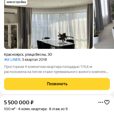
новостройка
Красноярск
,
улица Весны
,
30
ЖК LINER
, 3 квартал 2018
Просторная 4-комнатная квартира площадью 174,6 м
расположена на пятом этаже премиального жилого комплекса
«Лайнер» в центре Взлетки. Объект предлагается с
выполненным по индивидуальному дизайн-проекту ремонтом
Позвонить
и полной комплектацией современной
5 500 000
₽
100 м²
4-комн. квартира
8 этаж из 9