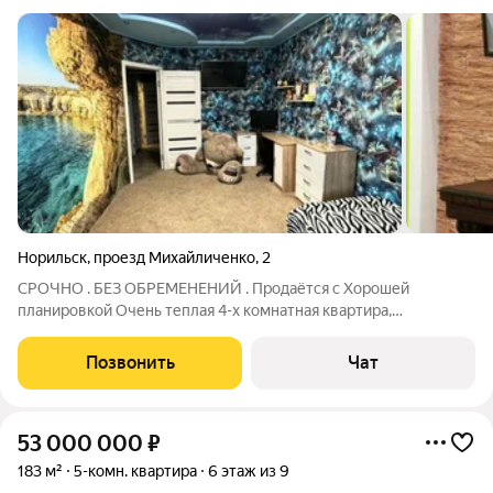
Норильск
,
проезд Михайличенко
,
2
СРОЧНО . БЕЗ ОБРЕМЕНЕНИЙ . Продаётся с Хорошей
планировкой Очень теплая 4-х комнатная квартира,
расположена в хорошем районе с развитой инфраструктурой.
Гостиная, детская, спальня , гардеробная . Квартира не требует
Позвонить
Чат
никаких вложений, ФОРМАТ ЗАХОДИ И
53 000 000
₽
183 м²
5-комн. квартира
6 этаж из 9