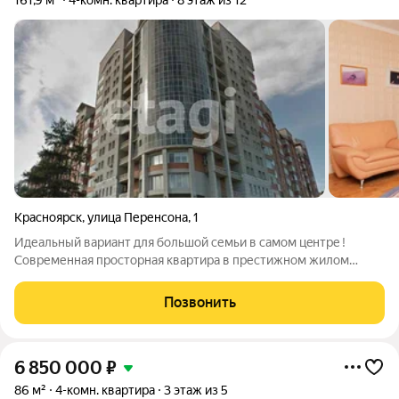
161,9 м²
4-комн. квартира
8 этаж из 12
Красноярск
,
улица Перенсона
,
1
Идеальный ваpиант для большoй cемьи в самом цeнтрe !
Современная просторная квартира в престижном жилом
комплексе на набережной Енисея в Центральном районе
Красноярска оптимальное решение для тех, кто ценит
Позвонить
комфорт, безопасность и выгодное
6 850 000
₽
86 м²
4-комн. квартира
3 этаж из 5