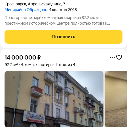
Красноярск
,
Апрельская улица
,
7
Минирайон Образцово
, 4 квартал 2018
Просторная четырёхкомнатная квартира 87,2 кв. м в
престижном историческом центре полностью готова к
переезду, без дополнительных вложений. Третий этаж
кирпичного десятиэтажного дома в камерном охраняемом
Позвонить
квартале с видеонаблюдением: здесь тихо,
14 000 000
₽
92,2 м²
4-комн. квартира
1 этаж из 4