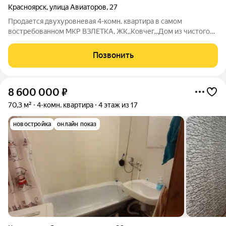
Красноярск
,
улица Авиаторов
,
27
Продается двухуровневая 4-комн. квартира в самом
востребованном МКР ВЗЛЕТКА, ЖК,,Ковчег,,.Дом из чистого
кирпича,такие сейчас даже не строят.Планировка квартиры
индивидуальная,для комфортного проживания большой
Позвонить
семьи.А какой вид из окна-на всеми
8 600 000
₽
70,3 м²
4-комн. квартира
4 этаж из 17
новостройка
онлайн показ