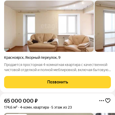
Красноярск
,
Якорный переулок
,
9
Продается просторная 4-комнатная квартира с качественной
чистовой отделкой и полной меблировкой, включая бытовую
технику. Так же в стоимость включено парковочное место, у
вас никогда не возникнет проблем с парковкой, оно
Позвонить
охраняемое и под камерами.
65 000 000
₽
174,6 м²
4-комн. квартира
5 этаж из 23