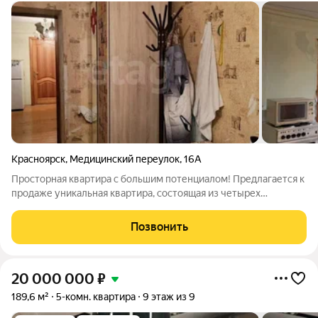
Красноярск
,
Медицинский переулок
,
16А
Просторная квартира с большим потенциалом! Предлагается к
продаже уникальная квартира, состоящая из четырех
изолированных комнат и просторной кухни. Изначально это
были комнаты общежития, которые были грамотно
Позвонить
объединены в единое жилое пространство,
20 000 000
₽
189,6 м²
5-комн. квартира
9 этаж из 9