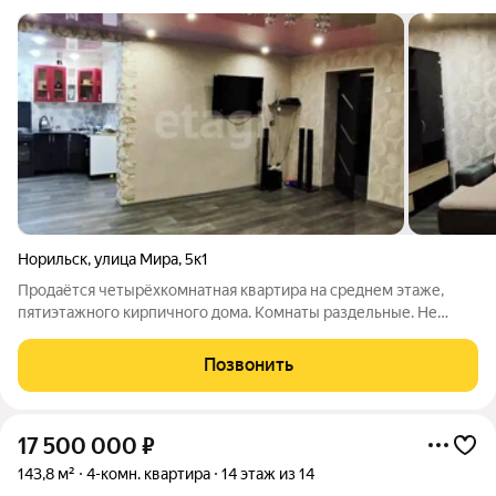
Норильск
,
улица Мира
,
5к1
Продаётся четырёхкомнатная квартира на среднем этаже,
пятиэтажного кирпичного дома. Комнаты раздельные. Не
угловая. В квартире свежий косметический ремонт: входная и
межкомнатные двери нового образца. Электропроводка и все
Позвонить
коммуникации заменены. Окна
17 500 000
₽
143,8 м²
4-комн. квартира
14 этаж из 14