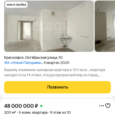
новостройка
Красноярск
,
Октябрьская улица
,
10
ЖК «Новая Панорама»
, 4 квартал 2020
Вашему вниманию шикарная квартира в 103 кв.м. , квартира
находится на 14 этаже, откуда прекрасный вид на город,
просторная квартира без ремонта в предчистовой отделке ,
что позволит вам самостоятельно сделать ремонт под ваш
Позвонить
вкус! Уникальность
48 000 000
₽
200 м²
5-комн. квартира
9 этаж из 10