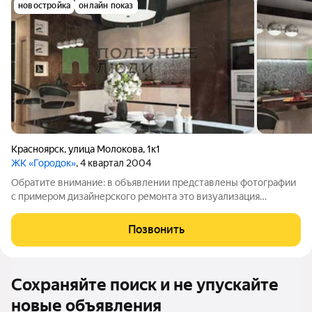
новостройка
онлайн показ
Красноярск
,
улица Молокова
,
1к1
ЖК «Городок»
, 4 квартал 2004
Обратите внимание: в объявлении представлены фотографии
с примером дизайнерского ремонта это визуализация
возможного оформления квартиры. В настоящее время в
квартире выполнен ремонт от застройщика. Продаётся
Позвонить
уникальная двухуровневая квартира в
Сохраняйте поиск и не упускайте
новые объявления