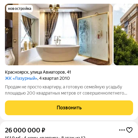
новостройка
Красноярск
,
улица Авиаторов
,
41
ЖК «Лазурный»
, 4 квартал 2010
Продам не просто квартиру, а готовую семейную усадьбу
площадью 200 квадратных метров от совершеннолетнего
собственника сделка пройдёт безупречно и без лишних
ожиданий. Это пространство создано для тех, кто привык
Позвонить
окружать себя бескомпромиссной
26 000 000
₽