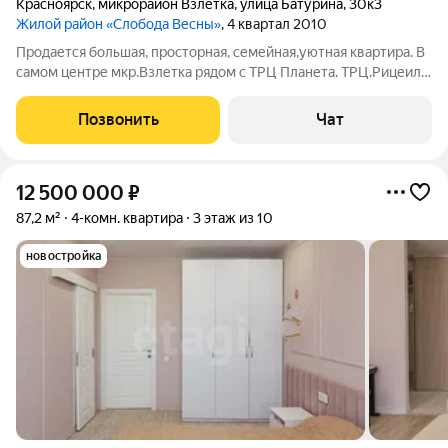
Красноярск
,
микрорайон Взлётка
,
улица Батурина
,
30к3
Жилой район «Слобода Весны»
, 4 квартал 2010
Продается большая, просторная, семейная,уютная квартира. В
самом центре мкр.Взлетка рядом с ТРЦ Планета. ТРЦ.Рицеил,
Автоцентр БМВ. Деловой центр Дубль. Рядом с домом новый
дет.сад. Рядом с домом школа 150 и 149. Отличная
Позвонить
Чат
транспортная развязка.
12 500 000
₽
87,2 м²
4-комн. квартира
3 этаж из 10
новостройка