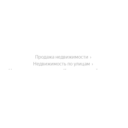
Продажа недвижимости
Недвижимость по улицам
Недвижимость по улице Комсомольский проспект
На улице
Апрельская улица
Города-миллионники