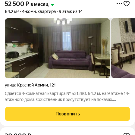
52 500
₽
в месяц
64,2 м²
4-комн. квартира
9 этаж из 14
улица Красной Армии
,
121
Сдаётся 4-комнатная квартира № 531280, 64.2 м, на 9 этаже 14-
этажного дома. Собственник присутствует на показах.
Коммунальные платежи включены в стоимость. Счетчики
оплачиваются отдельно. По условиям проживания: можно с
Позвонить
детьми, можно с питомцами.