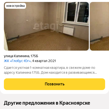
новостройка
улица Калинина
,
175Б
ЖК «Глобус-Юг»
, 4 квартал 2021
Сдается уютная 1-комнатная квартира, в свежем доме по
адресу Калинина 175Б. Дом находится в развивающимся
районе г. Красноярска. Вокруг дома развивается
инфраструктура, множество магазинов, спортзал , недалеко
Позвонить
новая большая школа, детские сады.
Другие предложения в Красноярске