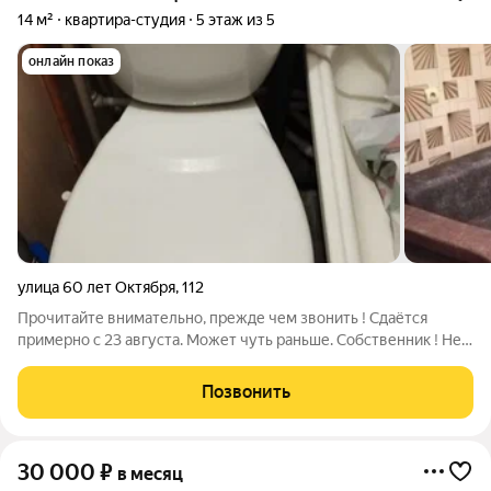
14 м²
квартира-студия
5 этаж из 5
онлайн показ
улица 60 лет Октября
,
112
Прочитайте внимательно, прежде чем звонить ! Сдаётся
примерно с 23 августа. Может чуть раньше. Собственник ! Не
агентство ! Сдам простую, обычную, чистую, тёплую гостинку
в районе Предмостной площади ! 10 минут до Центра ! Без
Позвонить
запахов, без насекомых.
30 000
₽
в месяц