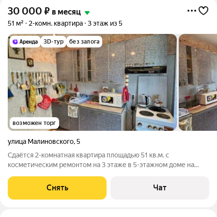
30 000
₽
в месяц
51 м²
2-комн. квартира
3 этаж из 5
3D-тур
без залога
возможен торг
улица Малиновского
,
5
Сдаётся 2-комнатная квартира площадью 51 кв.м. с
косметическим ремонтом на 3 этаже в 5-этажном доме на
срок от 11 месяцев. Из техники есть: Телевизор Духовой шкаф
Стиральная машина Холодильник Микроволновка Дом -
Снять
Чат
панельный, окна выходят во двор.