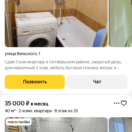
улица Вильского
,
1
Сдам 3 ком квартиру в Октябрьском районе, закрытый двор,
дом кирпичный 3 этаж, мебель бытовая техника, матрас в
квартиру уже завезли. Сдаётся на длительный срок.
Позвонить
Чат
35 000
₽
в месяц
40 м²
2-комн. квартира
8 этаж из 25
новостройка