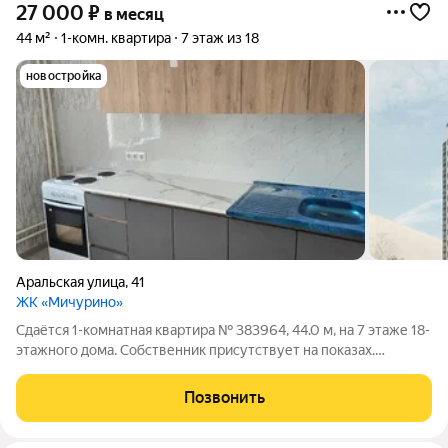
27 000
₽
в месяц
44 м²
1-комн. квартира
7 этаж из 18
новостройка
Аральская улица
,
41
ЖК «Мичурино»
Сдаётся 1-комнатная квартира № 383964, 44.0 м, на 7 этаже 18-
этажного дома. Собственник присутствует на показах.
Коммунальные платежи оплачиваются отдельно. Счетчики
оплачиваются отдельно. По условиям проживания: можно с
Позвонить
детьми, можно с питомцами.