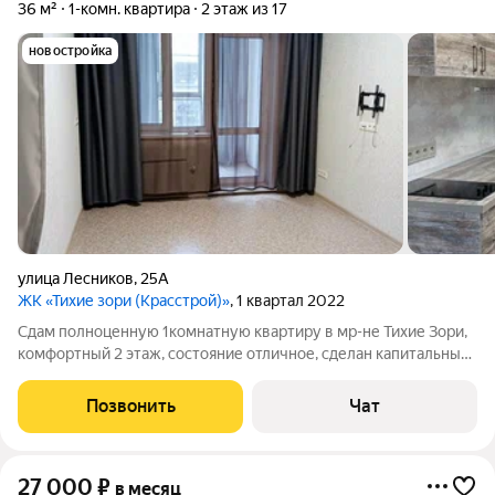
36 м²
1-комн. квартира
2 этаж из 17
новостройка
улица Лесников
,
25А
ЖК «Тихие зори (Красстрой)»
, 1 квартал 2022
Сдам полноценную 1комнатную квартиру в мр-не Тихие Зори,
комфортный 2 этаж, состояние отличное, сделан капитальный
ремонт.Имеется необходимая мебель и бытовая
техника.Сдаётся на длительный срок ответственным и
Позвонить
Чат
чистоплотным жильцам, без животных и
27 000
₽
в месяц