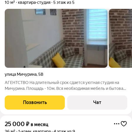
10 м²
квартира-студия
5 этаж из 5
улица Мичурина
,
5В
АГЕНТСТВО На длительный срок сдается уютная студия на
Мичурина. Площадь - 10м. Вся необходимая мебель и бытовая
техника имеется. Арендная плата - 18000. БЕЗ ЗАЛОГА.
Оплата комиссии агента - по факту подписания договора
Позвонить
Чат
найма.
25 000
₽
в месяц
36 м²
1-комн. квартира
4 этаж из 9