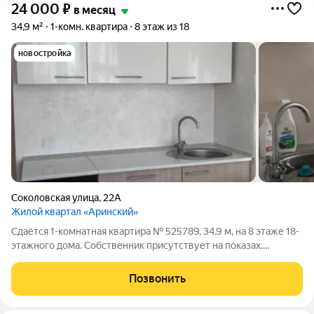
24 000
₽
в месяц
34,9 м²
1-комн. квартира
8 этаж из 18
новостройка
Соколовская улица
,
22А
Жилой квартал «Аринский»
Сдаётся 1-комнатная квартира № 525789, 34.9 м, на 8 этаже 18-
этажного дома. Собственник присутствует на показах.
Коммунальные платежи включены в стоимость. Счетчики
оплачиваются отдельно. По условиям проживания: можно с
Позвонить
детьми, можно с питомцами. Из