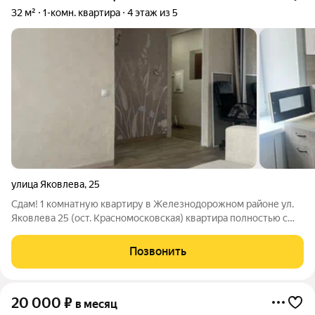
32 м²
1-комн. квартира
4 этаж из 5
улица Яковлева
,
25
Сдам! 1 комнатную квартиру в Железнодорожном районе ул.
Яковлева 25 (ост. Красномосковская) квартира полностью с
мебелью и бытовой техникой, площадь 32 квадрата, в хорошем
состоянии, имеется кух. гарнитур, плита газ, микроволновка,
Позвонить
вытяжка, кух.стол,
20 000
₽
в месяц