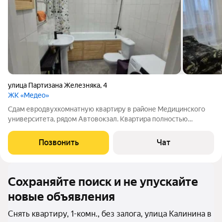
улица Партизана Железняка
,
4
ЖК «Медео»
Сдам евродвухкомнатную квартиру в районе Медицинского
университета, рядом Автовокзал. Квартира полностью
укомплектована всей мебелью и бытовой техникой, все как на
фото. Сдается на длительный срок, платежеспособным,
Позвонить
Чат
порядочным, без вредных привычек
Сохраняйте поиск и не упускайте
новые объявления
Снять квартиру, 1-комн., без залога, улица Калинина в