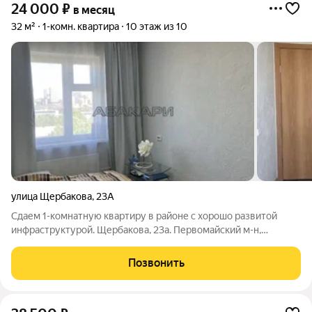
24 000
₽
в месяц
32 м²
1-комн. квартира
10 этаж из 10
улица Щербакова
,
23А
Сдаем 1-комнатную квартиру в районе с хорошо развитой
инфраструктурой. Щербакова, 23а. Первомайский м-н,
Кировский район. Квартира расположена на 10 этаже
панельного дома с прекрасным видом на город. Рядом с домом
Позвонить
школа и детский сад, магазины,