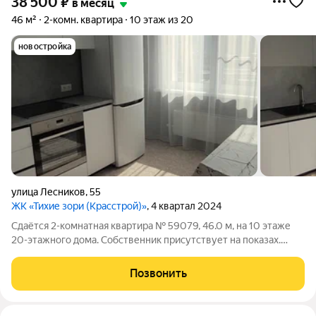
38 500
₽
в месяц
46 м²
2-комн. квартира
10 этаж из 20
новостройка
улица Лесников
,
55
ЖК «Тихие зори (Красстрой)»
, 4 квартал 2024
Сдаётся 2-комнатная квартира № 59079, 46.0 м, на 10 этаже
20-этажного дома. Собственник присутствует на показах.
Коммунальные платежи включены в стоимость. Счетчики
оплачиваются отдельно. По условиям проживания: можно с
Позвонить
детьми, можно с питомцами.