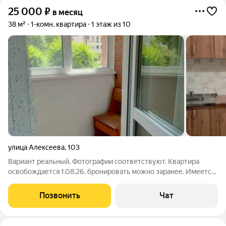
25 000
₽
в месяц
38 м²
1-комн. квартира
1 этаж из 10
улица Алексеева
,
103
Вариант реальный. Фотографии соответствуют. Квартира
освобождается 1.08.26. бронировать можно заранее. Имеется
кухонный гарнитур, обеденная группа, холодильник,
стиральная машинка и всё что на фото. В шаговой доступности
Позвонить
Чат
магазины, остановка, ТРЦ