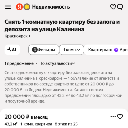
Снять 1-комнатную квартиру без залога и
депозита на улице Калинина
Красноярск
AI
Фильтры
1 комн.
Квартиры от
Аре
3
1 предложение
•
по актуальности
Снять однокомнатную квартиру без залога и депозита на
улице Калинина в Красноярске — 1 объявление от агентств и
собственников по аренде квартир по цене от 20 000 ₽ до
20 000 ₽ на Яндекс Недвижимости. Каталог свежих
предложений площадью от 43,2 м² до 43,2 м² по долгосрочной
и посуточной аренде.
20 000
₽
в месяц
43,2 м²
1-комн. квартира
8 этаж из 25