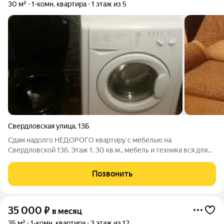
30 м²
1-комн. квартира
1 этаж из 5
Свердловская улица
,
13Б
Сдам надолго НЕДОРОГО квартиру с мебелью на
Свердловской 13б. Этаж 1, 30 кв.м., мебель и техника вся для
жизни. Помесячно 20 т.р. Пока объявление размещено -
предложение актуально. Звоните.
Позвонить
35 000
₽
в месяц
35 м²
1-комн. квартира
3 этаж из 12