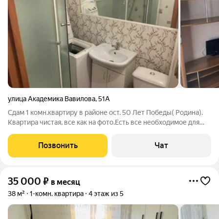
улица Академика Вавилова
,
51А
Сдам 1 комн.квартиру в районе ост. 50 Лет Победы( Родина).
Квартира чистая, все как на фото.Есть все необходимое для
проживания. Счётчики оплачиваются дополнительно. ЗАЛОГ
10 т.р. возвратный. На длительный срок, без вредных
Позвонить
Чат
привычек.
35 000
₽
в месяц
38 м²
1-комн. квартира
4 этаж из 5