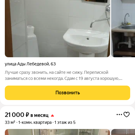
улица Ады Лебедевой
,
63
Лучше сразу звонить, на сайте не сижу. Перепиской
заниматься со всеми некогда. Сдам с 19 августа хорошую,
чистую студию,- в благоустроенном деревянном доме, в
самом Центре города, на "Локомотиве" ! 5 минут пешком до
Позвонить
стадиона "Локомотив",
21 000
₽
в месяц
33 м²
1-комн. квартира
1 этаж из 5