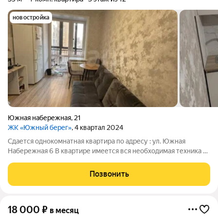
новостройка
Южная набережная
,
21
ЖК «Южный берег»
, 4 квартал 2024
Сдается однокомнатная квартира по адресу : ул. Южная
Набережная 6 В квартире имеется вся необходимая техника и
мебель: кровать, шкаф, плита, вытяжка, теплый пол в ванной
комнате, обеденный стол, стулья, холодильник, стиральная
Позвонить
машина. Развитая
18 000
₽
в месяц