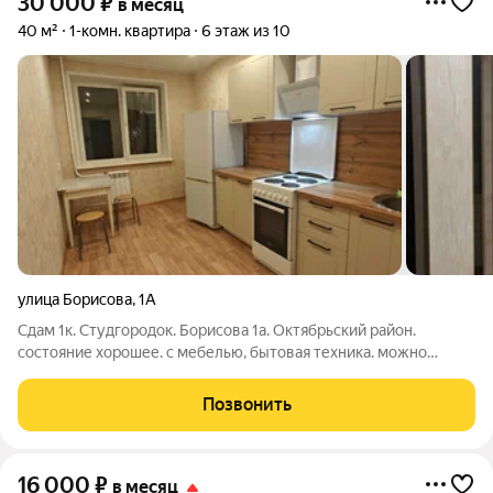
30 000
₽
в месяц
40 м²
1-комн. квартира
6 этаж из 10
улица Борисова
,
1А
Сдам 1к. Студгородок. Борисова 1а. Октябрьский район.
состояние хорошее. с мебелью, бытовая техника. можно
студентам. оплата 30000 тыс в месяц
Позвонить
16 000
₽
в месяц