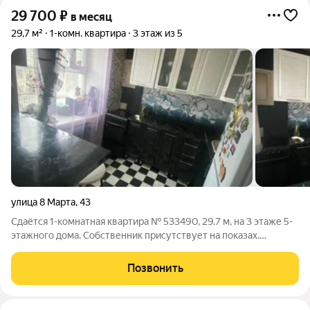
29 700
₽
в месяц
29,7 м²
1-комн. квартира
3 этаж из 5
улица 8 Марта
,
43
Сдаётся 1-комнатная квартира № 533490, 29.7 м, на 3 этаже 5-
этажного дома. Собственник присутствует на показах.
Коммунальные платежи включены в стоимость. Счетчики
включены в стоимость. По условиям проживания: можно с
Позвонить
детьми, можно с питомцами. Срок