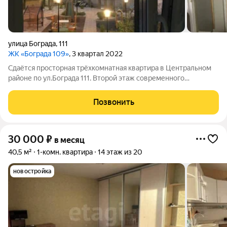
улица Бограда
,
111
ЖК «Бограда 109»
, 3 квартал 2022
Сдаётся просторная трёхкомнатная квартира в Центральном
районе по ул.Бограда 111. Второй этаж современного
кирпичного дома, построенного в 2022 году. Общая площадь
квартиры составляет 80,1 кв. м, высота потолков 2,9 метра.
Позвонить
Окна выходят во двор, что
30 000
₽
в месяц
40,5 м²
1-комн. квартира
14 этаж из 20
новостройка