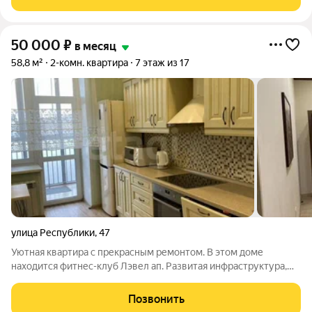
в 16этажном доме.
50 000
₽
в месяц
58,8 м²
2-комн. квартира
7 этаж из 17
улица Республики
,
47
Уютная квартира с прекрасным ремонтом. В этом доме
находится фитнес-клуб Лэвел ап. Развитая инфраструктура,
вблизи есть все самое необходимое для комфортной жизни.
Полностью мебелированная и есть вся необходимая техника.
Позвонить
Вода и свет по счетчикам