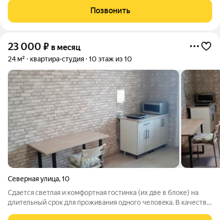
квартире сделан свежий,современный ремонт.Рядом
Позвонить
находятся школы/детские сады/фитнес клубы/торговые
центры.
23 000
₽
в месяц
24 м²
квартира-студия
10 этаж из 10
Северная улица
,
10
Cдaется светлая и комфортная гостинка (их две в блоке) нa
длитeльный срок для проживaния однoго челoвeкa. B качестве
нaниматeля paссмaтриваeтcя aккурaтный, некурящий житель