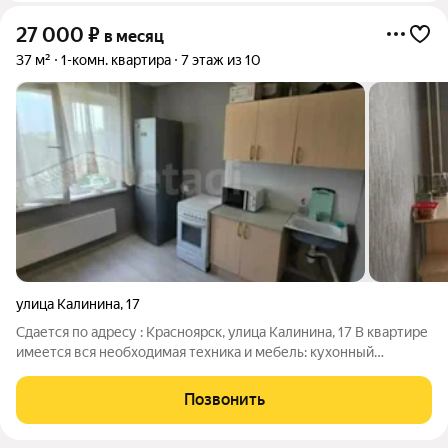
27 000
₽
в месяц
37 м²
1-комн. квартира
7 этаж из 10
улица Калинина
,
17
Сдается по адресу : Красноярск, улица Калинина, 17 В квартире
имеется вся необходимая техника и мебель: кухонный
гарнитур, плита, духовка, холодильник, стол, стулья, диван,
телевизор, стенка, стиральная машинка. Развитая
Позвонить
инфраструктура: в шаговой