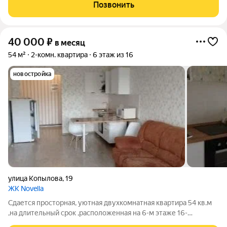
Позвонить
40 000
₽
в месяц
54 м²
2-комн. квартира
6 этаж из 16
новостройка
улица Копылова
,
19
ЖК Novella
Сдается просторная, уютная двухкомнатная квартира 54 кв.м
,на длительный срок ,расположенная на 6-м этаже 16-
этажного дома,по адресу Копылова 19,в Железнодорожном