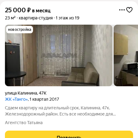
25 000
₽
в месяц
23 м²
квартира-студия
1 этаж из 19
новостройка
улица Калинина
,
47К
ЖК «Танго»
, 1 квартал 2017
Сдаем квартиру на длительный срок, Калинина, 47к.
Железнодорожный район. Есть все необходимое для
проживания. Можно обсудить небольшой ремонт за счет
Агентство Татьяна
аренды, планируют завезти новую мебель. Звоните.
Позвонить