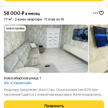
58 000
₽
в месяц
77 м²
2-комн. квартира
11 этаж из 16
новостройка
Новосибирская улица
,
1
ЖК «Славянский»
Квартиру предлагает агентство. Оплата комиссии 50% при
заселении Сдаётся 2 комнатная квартира в Железнодорожном
районе, Новосибирская 1. Квартира укомплектована всей
необходимой мебелью и техникой. Площадь 77м2. На 11 этаже
Позвонить