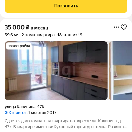
районе,микрорайона Николаевка,ЖК НОВЕЛЛА,только
Позвонить
платежеспособным добропорядочным
35 000
₽
в месяц
59,6 м²
2-комн. квартира
18 этаж из 19
новостройка
улица Калинина
,
47К
ЖК «Танго»
, 1 квартал 2017
Сдается двухкомнатная квартира по адресу : ул. Калинина, д.
47к. В квартире имеется: Кухонный гарнитур, стенка. Развитая