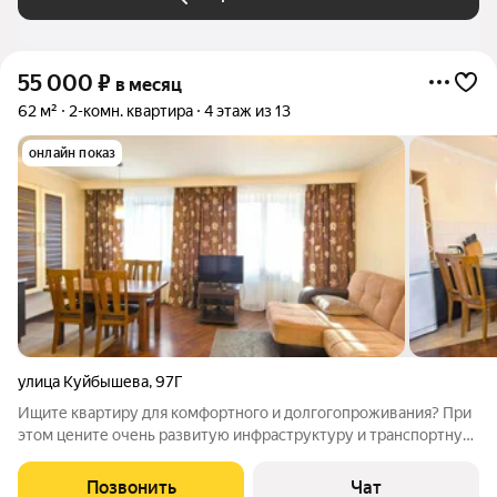
55 000
₽
в месяц
62 м²
2-комн. квартира
4 этаж из 13
онлайн показ
улица Куйбышева
,
97Г
Ищите квартиру для комфортного и долгогопроживания? При
этом цените очень развитую инфраструктуру и транспортную
доступность, а еще лучше, чтобы в 5 минутах от центра
города? Тогда Рад предложить вам 2-комнатную квартиру с
Позвонить
Чат