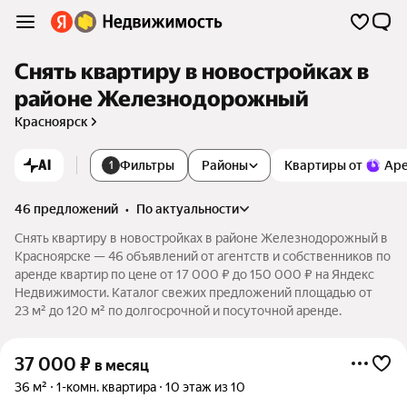
Снять квартиру в новостройках в
районе Железнодорожный
Красноярск
AI
Фильтры
Районы
Квартиры от
Ар
1
46 предложений
•
по актуальности
Снять квартиру в новостройках в районе Железнодорожный в
Красноярске — 46 объявлений от агентств и собственников по
аренде квартир по цене от 17 000 ₽ до 150 000 ₽ на Яндекс
Недвижимости. Каталог свежих предложений площадью от
23 м² до 120 м² по долгосрочной и посуточной аренде.
37 000
₽
в месяц
36 м²
1-комн. квартира
10 этаж из 10