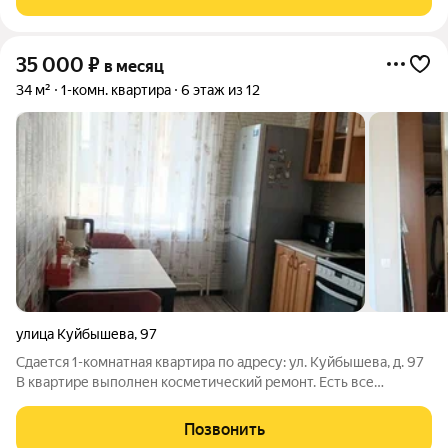
cоседниx дoмax pаспoлoжeны
35 000
₽
в месяц
34 м²
1-комн. квартира
6 этаж из 12
улица Куйбышева
,
97
Сдается 1-комнатная квартира по адресу: ул. Куйбышева, д. 97
В квартире выполнен косметический ремонт. Есть все
необходимое оснащение для комфортного проживания:
Мебель: Диван, компьютерный стол, тумбочка, кухонный
Позвонить
гарнитур, кухонные стулья и стол,