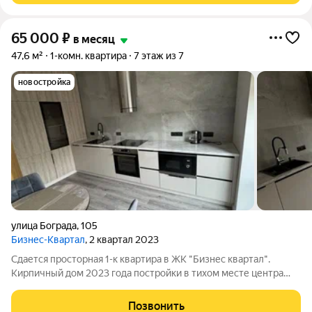
65 000
₽
в месяц
47,6 м²
1-комн. квартира
7 этаж из 7
новостройка
улица Бограда
,
105
Бизнес-Квартал
, 2 квартал 2023
Сдается просторная 1-к квартира в ЖК "Бизнес квартал".
Кирпичный дом 2023 года постройки в тихом месте центра
Красноярска. В пешей доступности расположены парки, кафе,
рестораны, бутики для приятного времяпрепровождения,
Позвонить