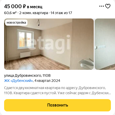
45 000
₽
в месяц
60,6 м²
2-комн. квартира
14 этаж из 17
новостройка
улица Дубровинского
,
110В
ЖК «Дубенский»
, 4 квартал 2024
Сдается двухкомнатная квартира по адресу Дубровинского,
110В. Квартира сдается пустой. Уже сейчас рядом с Дубенским
есть вся необходимая инфраструктура, вам не составит труда
найти все, что нужно. Тут есть несколько школ (школа №1,
Позвонить
лицей №2, лицей