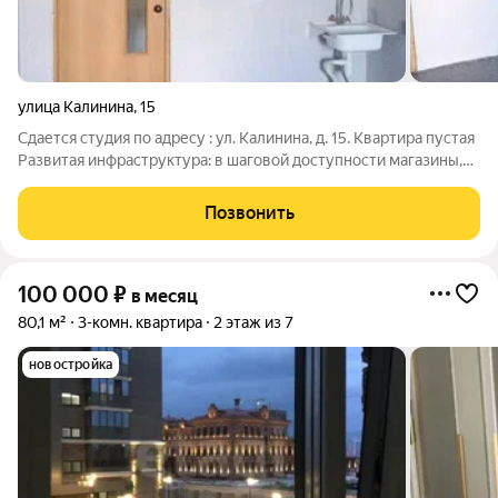
улица Калинина
,
15
Сдается студия по адресу : ул. Калинина, д. 15. Квартира пустая
Развитая инфраструктура: в шаговой доступности магазины,
школы, детские сады, аптеки, кафе и остановки общественного
транспорта. Удобная транспортная развязка, всё необходимое
Позвонить
для
100 000
₽
в месяц
80,1 м²
3-комн. квартира
2 этаж из 7
новостройка