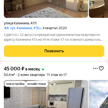
улица Калинина
,
47Л
ЖК «ул. Калинина, 47Б»
, 4 квартал 2020
Сдается с 22 августа прекрасная однокомнатная квартира по
адресу Калинина 47л,на 14-м этаже 17-ти этажного дома,только
платежеспособным,аккуратным людям,на длительный срок
проживания,можно с питомцем . Имеется вся необходимая
Позвонить
мебель и бытовая техника
45 000
₽
в месяц
50,4 м²
2-комн. квартира
11 этаж из 17
новостройка
онлайн показ