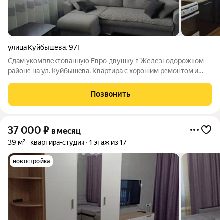
улица Куйбышева
,
97Г
Сдам укомплектованную Евро-двушку в Железнодорожном
районе на ул. Куйбышева. Квартира с хорошим ремонтом и
полным оснащением все, что на фото, включено: кухонный
гарнитур с техникой, спальные места, системы хранения.
Позвонить
Развитая инфраструктура: школы,
37 000
₽
в месяц
39 м²
квартира-студия
1 этаж из 17
новостройка