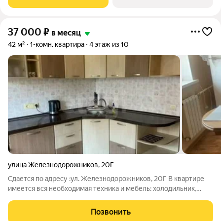
просторной и функциональной
37 000
₽
в месяц
42 м²
1-комн. квартира
4 этаж из 10
улица Железнодорожников
,
20Г
Сдается по адресу :ул. Железнодорожников, 20Г В квартире
имеется вся необходимая техника и мебель: холодильник,
телевизор, стиральная машина диван, плита, духовка,
кондиционер. Развитая инфраструктура: в шаговой
Позвонить
доступности магазины, школы, детские