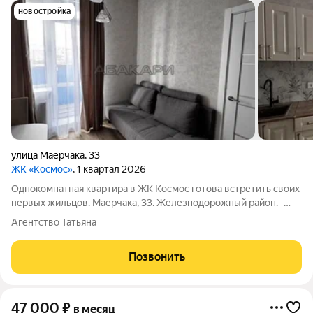
новостройка
улица Маерчака
,
33
ЖК «Космос»
, 1 квартал 2026
Однокомнатная квартира в ЖК Космос готова встретить своих
первых жильцов. Маерчака, 33. Железнодорожный район. -
Новый дом с подсветкой на фасаде, с закрытой современной
Агентство Татьяна
детской площадкой (вход и выход из дома) и крытой
парковкой. - В доме охрана,
Позвонить
47 000
₽
в месяц