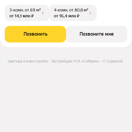
3-комн.
от 69 м²
4-комн.
от 80,8 м²
от 14,1 млн ₽
от 16,4 млн ₽
Позвонить
Позвоните мне
ть
Квартира в новостройке
Застройщик УСК «Сибиряк»
С отделкой