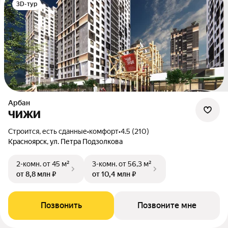
3D-тур
Арбан
ЧИЖИ
Строится, есть сданные
•
комфорт
•
4.5 (210)
Красноярск, ул. Петра Подзолкова
2-комн.
от 45 м²
3-комн.
от 56,3 м²
от 8,8 млн ₽
от 10,4 млн ₽
Позвонить
Позвоните мне