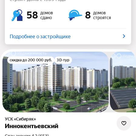
58
8
домов
домов
сдано
строятся
Подробнее о застройщике
скидка до 200 000 руб.
3D-тур
УСК «Сибиряк»
Иннокентьевский