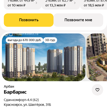
1-комн.
от 44,9 м²
2-комн.
от 62,7 м²
3-комн.
от 87,4
от 10 млн ₽
от 13,3 млн ₽
от 18,5 млн ₽
Позвонить
Позвоните мне
выгода до 670 000 руб.
3D-тур
Арбан
Барбарис
Сдан
•
комфорт
•
4.4 (62)
Красноярск, ул. Шахтёров, 31Б