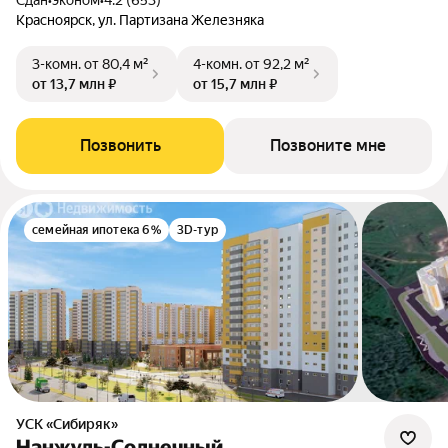
Сдан
•
эконом
•
4.2 (653)
Красноярск, ул. Партизана Железняка
3-комн.
от 80,4 м²
4-комн.
от 92,2 м²
от 13,7 млн ₽
от 15,7 млн ₽
Позвонить
Позвоните мне
семейная ипотека 6%
3D-тур
УСК «Сибиряк»
Нанжуль-Солнечный