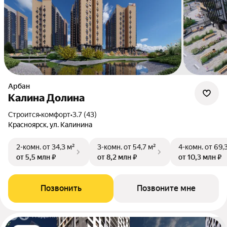
Арбан
Калина Долина
Строится
•
комфорт
•
3.7 (43)
Красноярск, ул. Калинина
2-комн.
от 34,3 м²
3-комн.
от 54,7 м²
4-комн.
от 69,
от 5,5 млн ₽
от 8,2 млн ₽
от 10,3 млн ₽
Позвонить
Позвоните мне