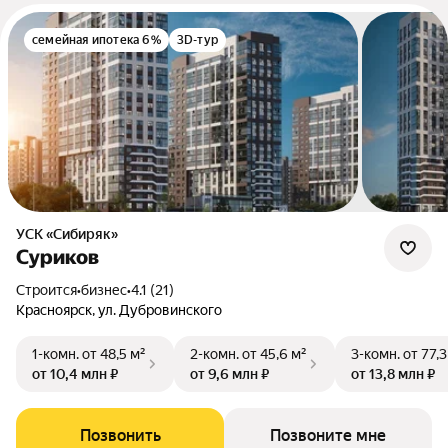
семейная ипотека 6%
3D-тур
УСК «Сибиряк»
Суриков
Строится
•
бизнес
•
4.1 (21)
Красноярск, ул. Дубровинского
1-комн.
от 48,5 м²
2-комн.
от 45,6 м²
3-комн.
от 77,3
от 10,4 млн ₽
от 9,6 млн ₽
от 13,8 млн ₽
Позвонить
Позвоните мне