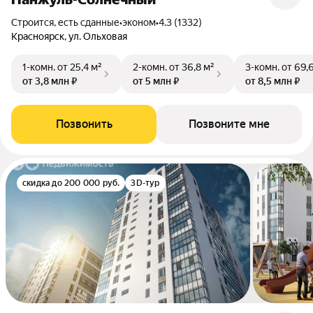
Строится, есть сданные
•
эконом
•
4.3 (1332)
Красноярск, ул. Ольховая
1-комн.
от 25,4 м²
2-комн.
от 36,8 м²
3-комн.
от 69,
от 3,8 млн ₽
от 5 млн ₽
от 8,5 млн ₽
Позвонить
Позвоните мне
скидка до 200 000 руб.
3D-тур