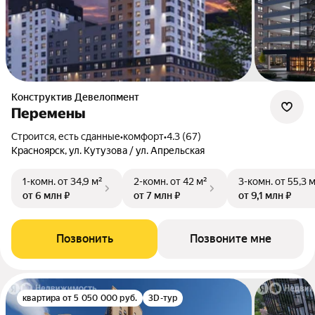
Конструктив Девелопмент
Перемены
Строится, есть сданные
•
комфорт
•
4.3 (67)
Красноярск, ул. Кутузова / ул. Апрельская
1-комн.
от 34,9 м²
2-комн.
от 42 м²
3-комн.
от 55,3 
от 6 млн ₽
от 7 млн ₽
от 9,1 млн ₽
Позвонить
Позвоните мне
квартира от 5 050 000 руб.
3D-тур