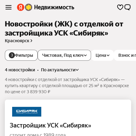
Новостройки (ЖК) с отделкой от
застройщика УСК «Сибиряк»
Красноярск
Фильтры
Чистовая, Под ключ
Цена
Взнос и
3
4 новостройки
•
по актуальности
4 новостройки с отделкой от застройщика УСК «Сибиряк» —
купить квартиру с отделкой площадью от 25 м² в Красноярске
по цене от 3 839 930 ₽
Застройщик УСК «Сибиряк»
строит дома с 1989 года