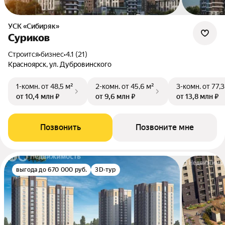
УСК «Сибиряк»
Суриков
Строится
•
бизнес
•
4.1 (21)
Красноярск, ул. Дубровинского
1-комн.
от 48,5 м²
2-комн.
от 45,6 м²
3-комн.
от 77,3
от 10,4 млн ₽
от 9,6 млн ₽
от 13,8 млн ₽
Позвонить
Позвоните мне
выгода до 670 000 руб.
3D-тур