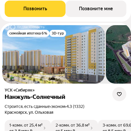
Позвонить
Позвоните мне
семейная ипотека 6%
3D-тур
УСК «Сибиряк»
Нанжуль-Солнечный
Строится, есть сданные
•
эконом
•
4.3 (1332)
Красноярск, ул. Ольховая
1-комн.
от 25,4 м²
2-комн.
от 36,8 м²
3-комн.
от 69,