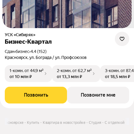
УСК «Сибиряк»
Бизнес-Квартал
Сдан
•
бизнес
•
4.4 (152)
Красноярск, ул. Бограда / ул. Профсоюзов
1-комн.
от 44,9 м²
2-комн.
от 62,7 м²
3-комн.
от 87,4
от 10 млн ₽
от 13,3 млн ₽
от 18,5 млн ₽
Позвонить
Позвоните мне
 Красноярске
Купить
Квартира в новостройке
Студия
С отделкой