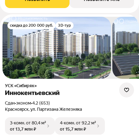
скидка до 200 000 руб.
3D-тур
УСК «Сибиряк»
Иннокентьевский
Сдан
•
эконом
•
4.2 (653)
Красноярск, ул. Партизана Железняка
3-комн.
от 80,4 м²
4-комн.
от 92,2 м²
от 13,7 млн ₽
от 15,7 млн ₽