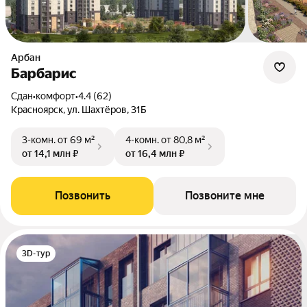
Арбан
Барбарис
Сдан
•
комфорт
•
4.4 (62)
Красноярск, ул. Шахтёров, 31Б
3-комн.
от 69 м²
4-комн.
от 80,8 м²
от 14,1 млн ₽
от 16,4 млн ₽
Позвонить
Позвоните мне
3D-тур