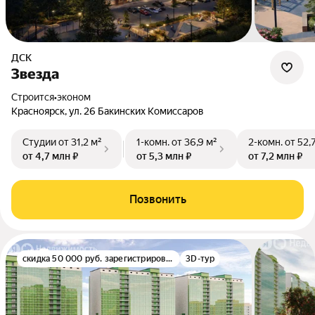
ДСК
Звезда
Строится
•
эконом
Красноярск, ул. 26 Бакинских Комиссаров
Студии
от 31,2 м²
1-комн.
от 36,9 м²
2-комн.
от 52,
от 4,7 млн ₽
от 5,3 млн ₽
от 7,2 млн ₽
Позвонить
скидка 50 000 руб. зарегистрированным
3D-тур