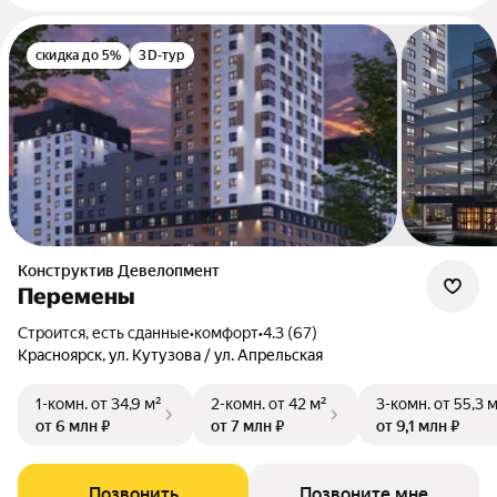
скидка до 5%
3D-тур
Конструктив Девелопмент
Перемены
Строится, есть сданные
•
комфорт
•
4.3 (67)
Красноярск, ул. Кутузова / ул. Апрельская
1-комн.
от 34,9 м²
2-комн.
от 42 м²
3-комн.
от 55,3 
от 6 млн ₽
от 7 млн ₽
от 9,1 млн ₽
Позвонить
Позвоните мне