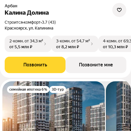
Арбан
Калина Долина
Строится
•
комфорт
•
3.7 (43)
Красноярск, ул. Калинина
2-комн.
от 34,3 м²
3-комн.
от 54,7 м²
4-комн.
от 69,
от 5,5 млн ₽
от 8,2 млн ₽
от 10,3 млн ₽
Позвонить
Позвоните мне
семейная ипотека 6%
3D-тур