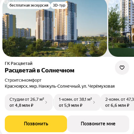
бесплатная экскурсия
3D-тур
ГК Расцветай
Расцветай в Солнечном
Строится
•
комфорт
Красноярск, мкр. Нанжуль-Солнечный, ул. Черёмуховая
Студии
от 26,7 м²
1-комн.
от 38,1 м²
2-комн.
от 47,
от 4,8 млн ₽
от 5,9 млн ₽
от 6,6 млн ₽
Позвонить
Позвоните мне