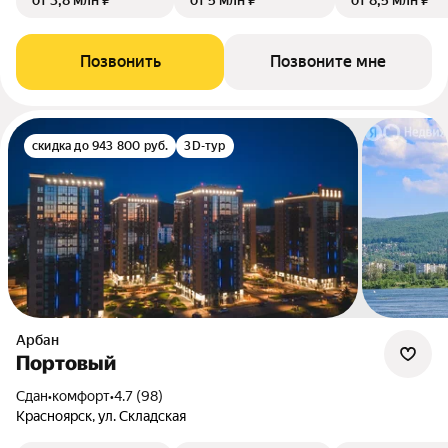
от 3,8 млн ₽
от 5 млн ₽
от 8,5 млн ₽
Позвонить
Позвоните мне
скидка до 943 800 руб.
3D-тур
Арбан
Портовый
Сдан
•
комфорт
•
4.7 (98)
Красноярск, ул. Складская