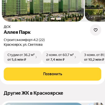
ДСК
Аллея Парк
Строится
•
комфорт
•
4.2 (22)
Красноярск, ул. Светлова
Студии
от 36,2 м²
2-комн.
от 60,7 м²
3-комн.
от 81,
от 5,6 млн ₽
от 7,4 млн ₽
от 10,2 млн ₽
Позвонить
Другие ЖК в Красноярске