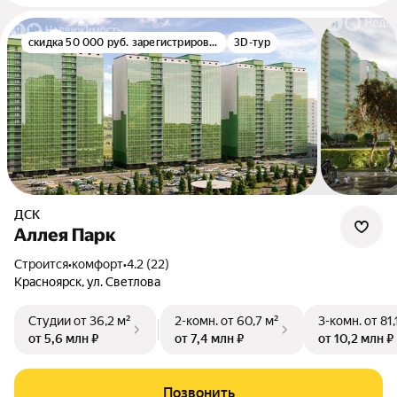
скидка 50 000 руб. зарегистрированным
3D-тур
ДСК
Аллея Парк
Строится
•
комфорт
•
4.2 (22)
Красноярск, ул. Светлова
Студии
от 36,2 м²
2-комн.
от 60,7 м²
3-комн.
от 81,
от 5,6 млн ₽
от 7,4 млн ₽
от 10,2 млн ₽
Позвонить