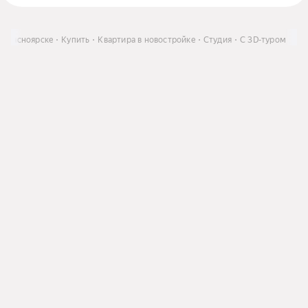
 Красноярске
Купить
Квартира в новостройке
Студия
C 3D-туром