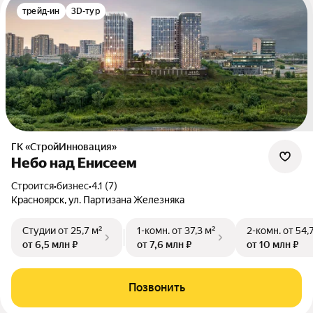
трейд-ин
3D-тур
ГК «СтройИнновация»
Небо над Енисеем
Строится
•
бизнес
•
4.1 (7)
Красноярск, ул. Партизана Железняка
Студии
от 25,7 м²
1-комн.
от 37,3 м²
2-комн.
от 54,
от 6,5 млн ₽
от 7,6 млн ₽
от 10 млн ₽
Позвонить