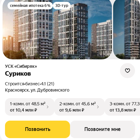
семейная ипотека 6%
3D-тур
УСК «Сибиряк»
Суриков
Строится
•
бизнес
•
4.1 (21)
Красноярск, ул. Дубровинского
1-комн.
от 48,5 м²
2-комн.
от 45,6 м²
3-комн.
от 77,3
от 10,4 млн ₽
от 9,6 млн ₽
от 13,8 млн ₽
Позвонить
Позвоните мне