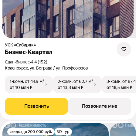
УСК «Сибиряк»
Бизнес-Квартал
Сдан
•
бизнес
•
4.4 (152)
Красноярск, ул. Бограда / ул. Профсоюзов
1-комн.
от 44,9 м²
2-комн.
от 62,7 м²
3-комн.
от 87,4
от 10 млн ₽
от 13,3 млн ₽
от 18,5 млн ₽
Позвонить
Позвоните мне
скидка до 200 000 руб.
3D-тур