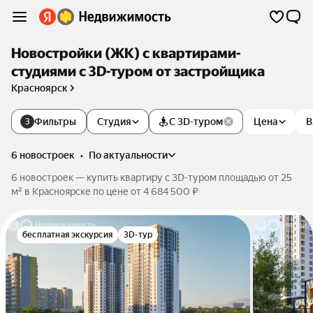
Новостройки (ЖК) с квартирами-
студиями c 3D-туром от застройщика
Красноярск
Фильтры
Студия
С 3D-туром
Цена
В
3
6 новостроек
•
по актуальности
6 новостроек — купить квартиру c 3D-туром площадью от 25
м² в Красноярске по цене от 4 684 500 ₽
бесплатная экскурсия
3D-тур