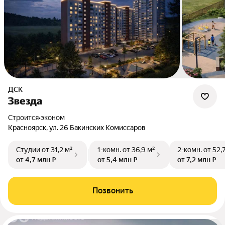
ДСК
Звезда
Строится
•
эконом
Красноярск, ул. 26 Бакинских Комиссаров
Студии
от 31,2 м²
1-комн.
от 36,9 м²
2-комн.
от 52,
от 4,7 млн ₽
от 5,4 млн ₽
от 7,2 млн ₽
Позвонить