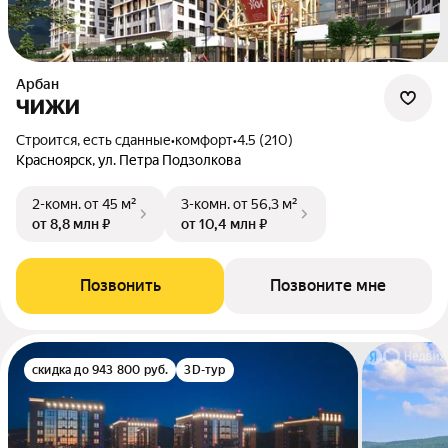
Арбан
ЧИЖИ
Строится, есть сданные
•
комфорт
•
4.5 (210)
Красноярск, ул. Петра Подзолкова
2-комн.
от 45 м²
3-комн.
от 56,3 м²
от 8,8 млн ₽
от 10,4 млн ₽
Позвонить
Позвоните мне
скидка до 943 800 руб.
3D-тур