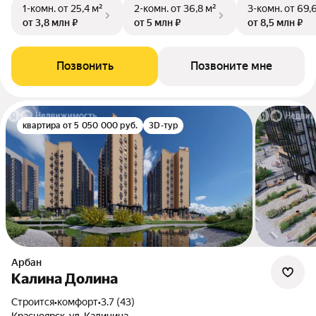
1-комн.
от 25,4 м²
2-комн.
от 36,8 м²
3-комн.
от 69,
от 3,8 млн ₽
от 5 млн ₽
от 8,5 млн ₽
Позвонить
Позвоните мне
квартира от 5 050 000 руб.
3D-тур
Арбан
Калина Долина
Строится
•
комфорт
•
3.7 (43)