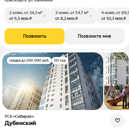
Красноярск, ул. Калинина
2-комн.
от 34,3 м²
3-комн.
от 54,7 м²
4-комн.
от 69,
от 5,5 млн ₽
от 8,2 млн ₽
от 10,3 млн ₽
Позвонить
Позвоните мне
скидка до 200 000 руб.
3D-тур
УСК «Сибиряк»
Дубенский