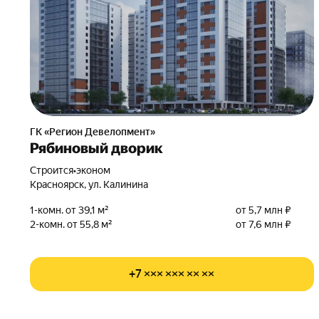
ГК «Регион Девелопмент»
Рябиновый дворик
Строится
•
эконом
Красноярск, ул. Калинина
1-комн. от 39,1 м²
от 5,7 млн ₽
2-комн. от 55,8 м²
от 7,6 млн ₽
+7 ××× ××× ×× ××