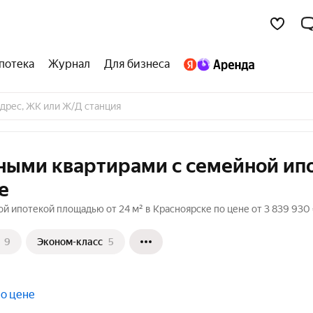
потека
Журнал
Для бизнеса
тными квартирами с семейной ип
е
й ипотекой площадью от 24 м² в Красноярске по цене от 3 839 930
9
Эконом-класс
5
по цене