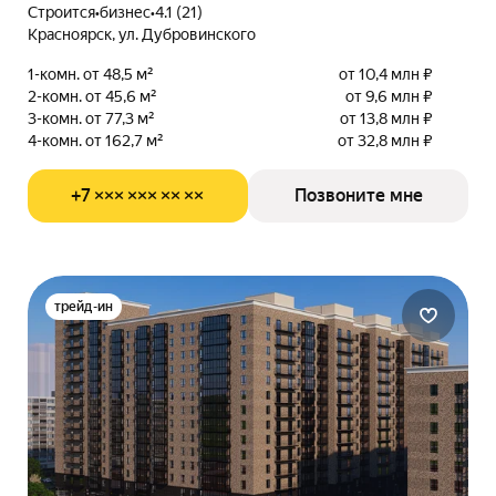
Строится
•
бизнес
•
4.1 (21)
Красноярск, ул. Дубровинского
1-комн. от 48,5 м²
от 10,4 млн ₽
2-комн. от 45,6 м²
от 9,6 млн ₽
3-комн. от 77,3 м²
от 13,8 млн ₽
4-комн. от 162,7 м²
от 32,8 млн ₽
+7 ××× ××× ×× ××
Позвоните мне
трейд-ин