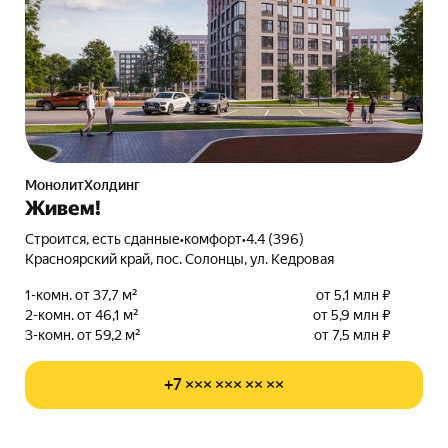
МонолитХолдинг
Живем!
Строится, есть сданные
•
комфорт
•
4.4 (396)
Красноярский край, пос. Солонцы, ул. Кедровая
1-комн. от 37,7 м²
от 5,1 млн ₽
2-комн. от 46,1 м²
от 5,9 млн ₽
3-комн. от 59,2 м²
от 7,5 млн ₽
+7 ××× ××× ×× ××