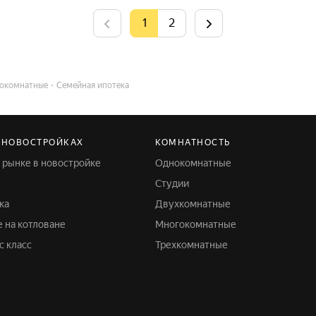
1
2
окомнатные
Семейная ипотека
 НОВОСТРОЙКАХ
КОМНАТНОСТЬ
м рынке в новостройке
Однокомнатные
Студии
ка
Двухкомнатные
е на котловане
Многокомнатные
с класс
Трехкомнатные