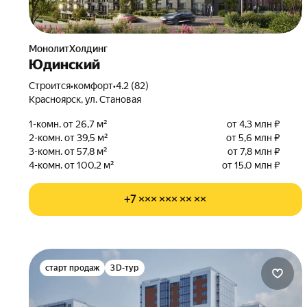
МонолитХолдинг
Юдинский
Строится
•
комфорт
•
4.2 (82)
Красноярск, ул. Становая
1-комн. от 26,7 м²
от 4,3 млн ₽
2-комн. от 39,5 м²
от 5,6 млн ₽
3-комн. от 57,8 м²
от 7,8 млн ₽
4-комн. от 100,2 м²
от 15,0 млн ₽
+7 ××× ××× ×× ××
старт продаж
3D-тур