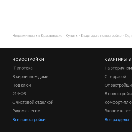
Недвижимость в Красноярске
Купить
Квартира в новостройке
Одн
НОВОСТРОЙКИ
КВАРТИРЫ В
IT ипотека
На вторично
В кирпичном доме
С террасой
Под ключ
От застройщи
214-ФЗ
В новостройк
С чистовой отделкой
Комфорт-плю
Рядом с лесом
Эконом класс
Все новостройки
Все разделы