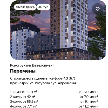
скидка до 5%
3D-тур
Конструктив Девелопмент
Перемены
Строится, есть сданные
•
комфорт
•
4.3 (67)
Красноярск, ул. Кутузова / ул. Апрельская
1-комн. от 34,9 м²
от 6,0 млн ₽
2-комн. от 42 м²
от 7,0 млн ₽
3-комн. от 55,3 м²
от 9,1 млн ₽
4-комн. от 77,1 м²
от 11,2 млн ₽