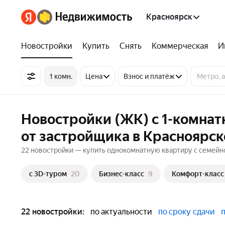
Красноярск
Новостройки
Купить
Снять
Коммерческая
И
1 комн.
Цена
Взнос и платёж
Новостройки (ЖК) с 1-комна
от застройщика в Красноярск
22 новостройки — купить однокомнатную квартиру с семейно
c 3D-туром
20
Бизнес-класс
9
Комфорт-класс
22 новостройки:
по актуальности
по сроку сдачи