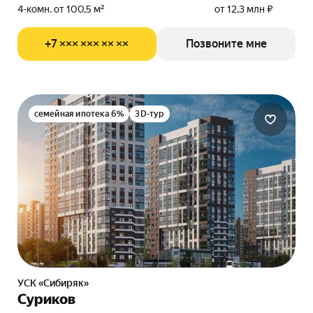
4-комн. от 100,5 м²
от 12,3 млн ₽
+7 ××× ××× ×× ××
Позвоните мне
семейная ипотека 6%
3D-тур
УСК «Сибиряк»
Суриков