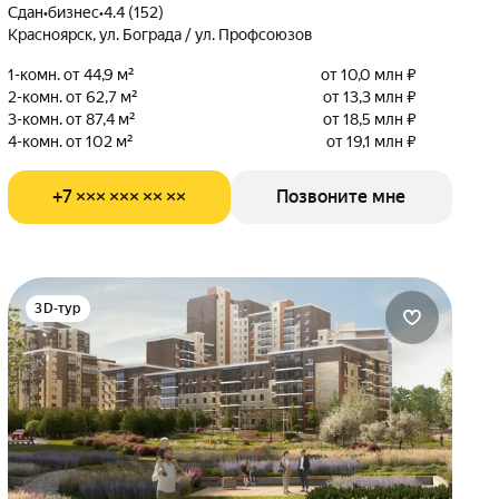
Сдан
•
бизнес
•
4.4 (152)
Красноярск, ул. Бограда / ул. Профсоюзов
1-комн. от 44,9 м²
от 10,0 млн ₽
2-комн. от 62,7 м²
от 13,3 млн ₽
3-комн. от 87,4 м²
от 18,5 млн ₽
4-комн. от 102 м²
от 19,1 млн ₽
+7 ××× ××× ×× ××
Позвоните мне
3D-тур