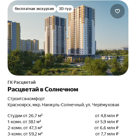
бесплатная экскурсия
3D-тур
ГК Расцветай
Расцветай в Солнечном
Строится
•
комфорт
Красноярск, мкр. Нанжуль-Солнечный, ул. Черёмуховая
Студии от 26,7 м²
от 4,8 млн ₽
1-комн. от 38,1 м²
от 5,9 млн ₽
2-комн. от 47,3 м²
от 6,6 млн ₽
3-комн. от 59,2 м²
от 7,7 млн ₽