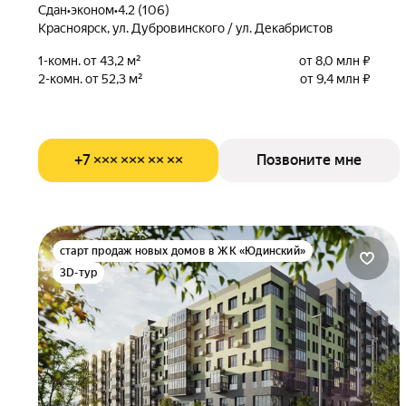
Сдан
•
эконом
•
4.2 (106)
Красноярск, ул. Дубровинского / ул. Декабристов
1-комн. от 43,2 м²
от 8,0 млн ₽
2-комн. от 52,3 м²
от 9,4 млн ₽
+7 ××× ××× ×× ××
Позвоните мне
старт продаж новых домов в ЖК «Юдинский»
3D-тур