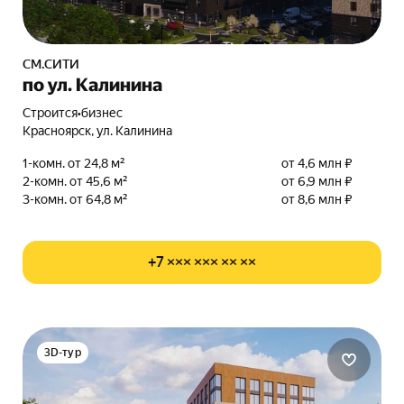
СМ.СИТИ
по ул. Калинина
Строится
•
бизнес
Красноярск, ул. Калинина
1-комн. от 24,8 м²
от 4,6 млн ₽
2-комн. от 45,6 м²
от 6,9 млн ₽
3-комн. от 64,8 м²
от 8,6 млн ₽
+7 ××× ××× ×× ××
3D-тур