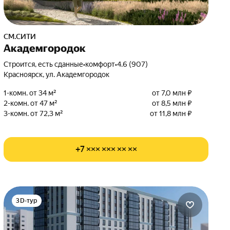
СМ.СИТИ
Академгородок
Строится, есть сданные
•
комфорт
•
4.6 (907)
Красноярск, ул. Академгородок
1-комн. от 34 м²
от 7,0 млн ₽
2-комн. от 47 м²
от 8,5 млн ₽
3-комн. от 72,3 м²
от 11,8 млн ₽
+7 ××× ××× ×× ××
3D-тур