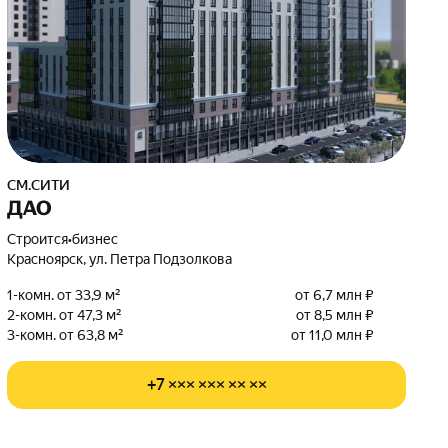
СМ.СИТИ
ДАО
Строится
•
бизнес
Красноярск, ул. Петра Подзолкова
1-комн. от 33,9 м²
от 6,7 млн ₽
2-комн. от 47,3 м²
от 8,5 млн ₽
3-комн. от 63,8 м²
от 11,0 млн ₽
+7 ××× ××× ×× ××