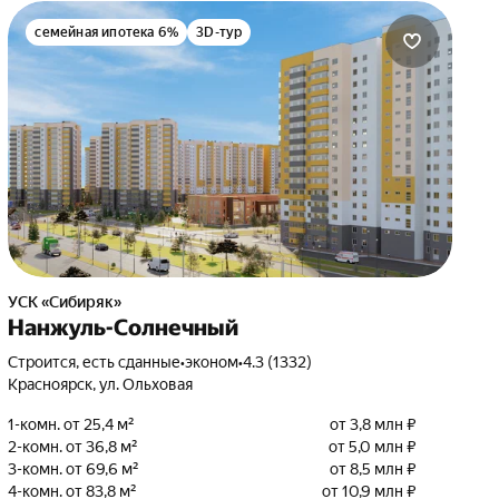
семейная ипотека 6%
3D-тур
УСК «Сибиряк»
Нанжуль-Солнечный
Строится, есть сданные
•
эконом
•
4.3 (1332)
Красноярск, ул. Ольховая
1-комн. от 25,4 м²
от 3,8 млн ₽
2-комн. от 36,8 м²
от 5,0 млн ₽
3-комн. от 69,6 м²
от 8,5 млн ₽
4-комн. от 83,8 м²
от 10,9 млн ₽