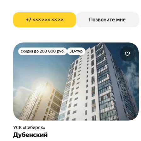
+7 ××× ××× ×× ××
Позвоните мне
скидка до 200 000 руб.
3D-тур
УСК «Сибиряк»
Дубенский