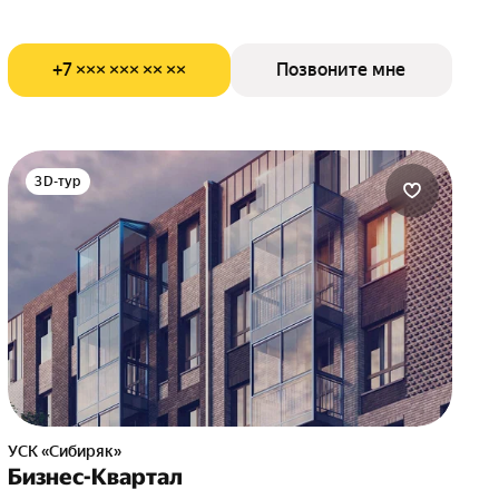
+7 ××× ××× ×× ××
Позвоните мне
3D-тур
УСК «Сибиряк»
Бизнес-Квартал