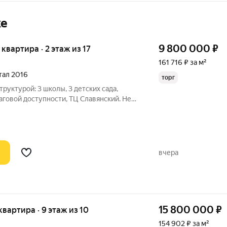
ке
9 800 000
₽
я квартира · 2 этаж из 17
161 716 ₽ за м²
ртал 2016
торг
руктурой: 3 школы, 3 детских сада,
аговой доступности, ТЦ Славянский. Не
кзала. Один собственник, без
ий и ухоженный двор. В подъезде
вчера
15 800 000
₽
 квартира · 9 этаж из 10
154 902 ₽ за м²