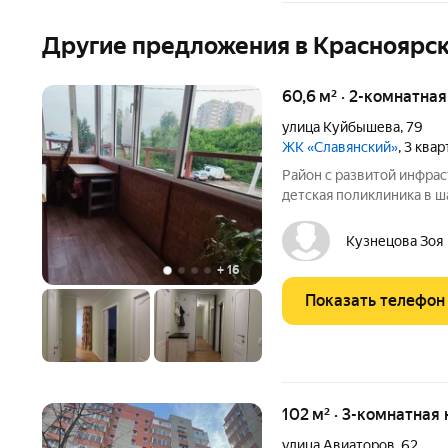
Другие предложения в Красноярс
60,6 м² · 2-комнатна
улица Куйбышева
,
79
ЖК «Славянский»
, 3 ква
Район с развитой инфраст
детская поликлиника в ш
далеко от центра, ЖД во
обременений. Очень тих
Кузнецова Зоя
дежурят консьержки.
+
16
Показать телефон
102 м² · 3-комнатная
улица Авиаторов
,
62