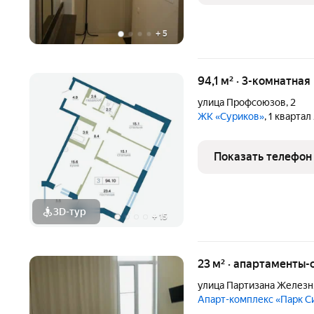
+
5
94,1 м² · 3-комнатна
улица Профсоюзов
,
2
ЖК «Суриков»
, 1 кварта
Показать телефон
3D-тур
+
15
23 м² · апартаменты-с
улица Партизана Железн
Апарт-комплекс «Парк С