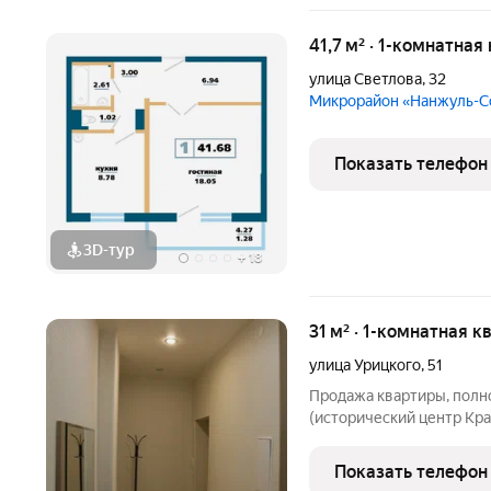
41,7 м² · 1-комнатная
улица Светлова
,
32
Микрорайон «Нанжуль-
Показать телефон
3D-тур
+
18
31 м² · 1-комнатная к
улица Урицкого
,
51
Продажа квартиры, полн
(исторический центр Кр
расположена на 3 этаже
однокомнатная квартира 
Показать телефон
окна). Стоянка для