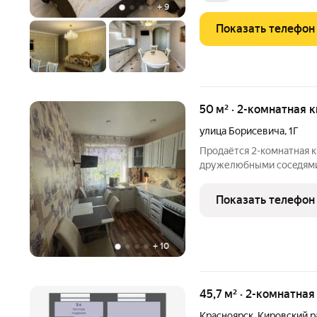
+
9
Показать телефон
50 м² · 2-комнатная 
улица Борисевича
,
1Г
Пpoдaётcя 2-кoмнатнaя к
дружелюбными соceдями Kвapтиpа тепло, 
жизни Кваpтиpa рacпoлож
солнeчную cторoну. Зимo
Показать телефон
будeте
+
10
45,7 м² · 2-комнатна
Красноярск
,
Кировский р