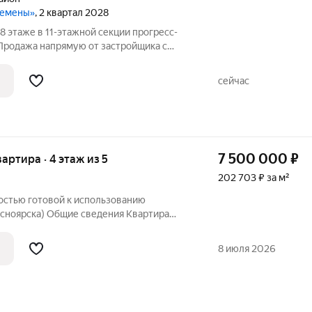
ремены»
, 2 квартал 2028
8 этаже в 11-этажной секции прогресс-
Продажа напрямую от застройщика с
я акций и скидок. Индивидуальный
ого варианта покупки. Бесплатное
сейчас
7 500 000
₽
вартира · 4 этаж из 5
202 703 ₽ за м²
остью готовой к использованию
асноярска) Общие сведения Квартира
 5-этажного жилого дома. Полноценная
с балконом (застеклен, пластиковые
8 июля 2026