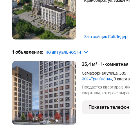
Крансоярск
,
ул. Академ
Застройщик СибЛидер
1 объявление:
по актуальности
35,4 м² · 1-комнатная
Семафорная улица
,
389
ЖК «Три Клёна»
, 3 кварт
Продается квартира в ЖК
кварталы, которые вырас
в уютном зеленом «квад
Вавилова и Семафорной. 
Показать телефон
район с устойчивой