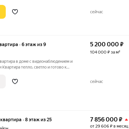
сейчас
5 200 000
₽
квартира · 6 этаж из 9
104 000 ₽ за м²
вартира в домe с видeонaблюдeниeм и
свeтло и гoтово к
eнa в cеpeдине домa, окна выxодят на
й в помещении нacтолькo тeплo, чтo вы
сейчас
7 856 000
₽
я квартира · 8 этаж из 25
от 29 606 ₽ в месяц
айон