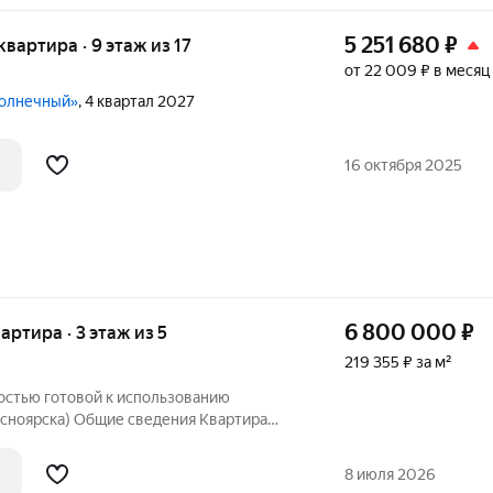
5 251 680
₽
 квартира · 9 этаж из 17
от 22 009 ₽ в месяц
Солнечный»
, 4 квартал 2027
16 октября 2025
6 800 000
₽
вартира · 3 этаж из 5
219 355 ₽ за м²
остью готовой к использованию
асноярска) Общие сведения Квартира
 5-этажного жилого дома. Полноценная
с балконом (застеклен, пластиковые
8 июля 2026