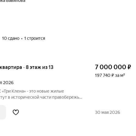
ика Вавилова
10 сдано
1 строится
7 000 000
₽
 квартира · 8 этаж из 13
197 740 ₽ за м²
ал 2026
 «Три Клена» - это новые жилые
тут в исторической части правобережья,
рате» между улицами Академика
Особенность проекта- само место - это
30 мая 2026