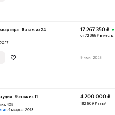
17 267 350
₽
я квартира · 8 этаж из 24
от 72 365 ₽ в месяц
л 2027
9 июня 2023
4 200 000
₽
тудия · 9 этаж из 11
182 609 ₽ за м²
яка
,
40Б
ити»
, 4 квартал 2018