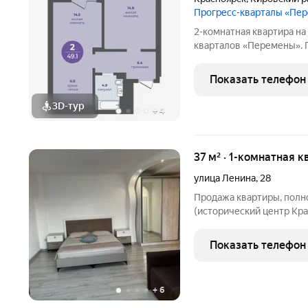
Прогресс-кварталы «Пе
2-комнатная квартира на 
кварталов «Перемены». 
возможностью применени
подбор наиболее выгодн
Показать телефон
сопровождение по
3D-тур
+
4
37 м² · 1-комнатная к
улица Ленина
,
28
Продажа квартиры, полн
(исторический центр Кр
расположена на 4 этаже
однокомнатная квартира 
Показать телефон
окна). Стоянка для
+
6