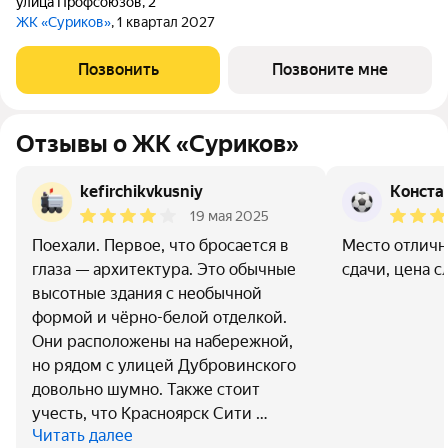
улица Профсоюзов
,
2
ЖК «Суриков»
, 1 квартал 2027
Позвонить
Позвоните мне
Отзывы о ЖК «Суриков»
kefirchikvkusniy
Конста
19 мая 2025
Поехали. Первое, что бросается в
Место отличн
глаза — архитектура. Это обычные
сдачи, цена 
высотные здания с необычной
формой и чёрно-белой отделкой.
Они расположены на набережной,
но рядом с улицей Дубровинского
довольно шумно. Также стоит
учесть, что Красноярск Сити …
Читать далее