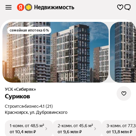
семейная ипотека 6%
УСК «Сибиряк»
Суриков
Строится
•
бизнес
•
4.1 (21)
Красноярск
,
ул. Дубровинского
1-комн.
от 48,5 м²
2-комн.
от 45,6 м²
3-комн.
от 77,3
от 10,4 млн ₽
от 9,6 млн ₽
от 13,8 млн ₽