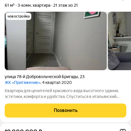
61 м²
3-комн. квартира
21 этаж из 21
новостройка
улица 78-й Добровольческой Бригады
,
23
ЖК «Притяжение»
, 4 квартал 2020
Квартира для ценителей красивого вида высотного здания,
эстетики, комфорта и удобства. Спуститься в итальянский
ресторан на завтрак или взять свежие круассаны домой,
назначить рабочую встречу в азиатском ресторане, отпустить
Позвонить
ребенка в ДО-ДО пиццу и