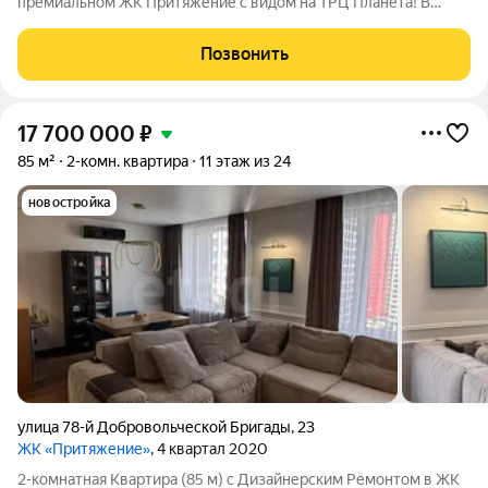
премиальном ЖК Притяжение с видом на ТРЦ Планета! В
квартире сделан современный, капитальный ремонт по
дизайнерскому проекту с учетом новых технологий.
Позвонить
Лаконичная кухня-гостиная с новой, встроенной
17 700 000
₽
85 м²
2-комн. квартира
11 этаж из 24
новостройка
улица 78-й Добровольческой Бригады
,
23
ЖК «Притяжение»
, 4 квартал 2020
2-комнатная Квартира (85 м) с Дизайнерским Ремонтом в ЖК