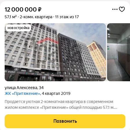
12 000 000
₽
57,1 м²
2-комн. квартира
11 этаж из 17
новостройка
улица Алексеева
,
34
ЖК «Притяжение»
, 4 квартал 2019
Продается уютная 2-комнатная квартира в современном
жилом комплексе «Притяжение» общей площадью 57,1 м.
Расположена в центре Советского района, что обеспечивает
удобный доступ ко всем необходимым объектам
Позвонить
инфраструктуры. Площадь квартиры: