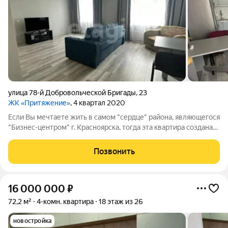
улица 78-й Добровольческой Бригады
,
23
ЖК «Притяжение»
, 4 квартал 2020
Если Вы мечтаете жить в самом "сердце" района, являющегося
"Бизнес-центром" г. Красноярска, тогда эта квартира создана
для ВАС!!! Продается светлая 2 комнатная квартира,
расположенная на кофортном для проживания, 16 этаже 24
Позвонить
этажного дома. В квартире
16 000 000
₽
72,2 м²
4-комн. квартира
18 этаж из 26
новостройка