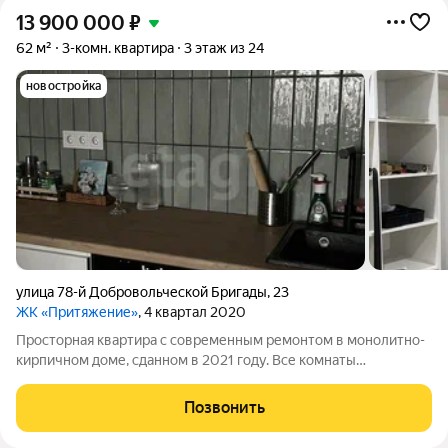
13 900 000
₽
62 м²
3-комн. квартира
3 этаж из 24
новостройка
улица 78-й Добровольческой Бригады
,
23
ЖК «Притяжение»
, 4 квартал 2020
Просторная квартира с современным ремонтом в монолитно-
кирпичном доме, сданном в 2021 году. Все комнаты
изолированы, что обеспечивает комфорт и приватность. Из
окон открывается вид на улицу, а застеклённая и утеплённая
Позвонить
лоджия добавляет дополнительное