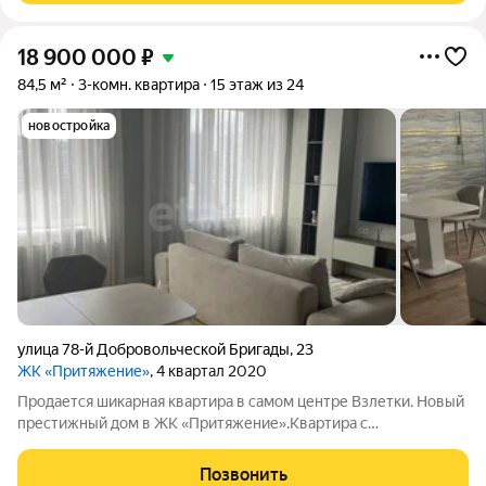
18 900 000
₽
84,5 м²
3-комн. квартира
15 этаж из 24
новостройка
улица 78-й Добровольческой Бригады
,
23
ЖК «Притяжение»
, 4 квартал 2020
Продается шикарная квартира в самом центре Взлетки. Новый
престижный дом в ЖК «Притяжение».Квартира с
дизайнерским ремонтом, на видовом 15 этаже. Встроенная
кухня со всей техникой. Санузел отделан современными ,
Позвонить