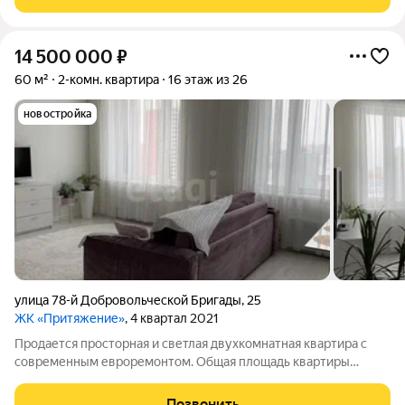
качественными материалами. Современные
14 500 000
₽
60 м²
2-комн. квартира
16 этаж из 26
новостройка
улица 78-й Добровольческой Бригады
,
25
ЖК «Притяжение»
, 4 квартал 2021
Продается просторная и светлая двухкомнатная квартира с
современным евроремонтом. Общая площадь квартиры
составляет 60 кв. м, жилая площадь 43 кв. м, а просторная
кухня занимает 15 кв. м. Квартира расположена на 16 этаже 17-
Позвонить