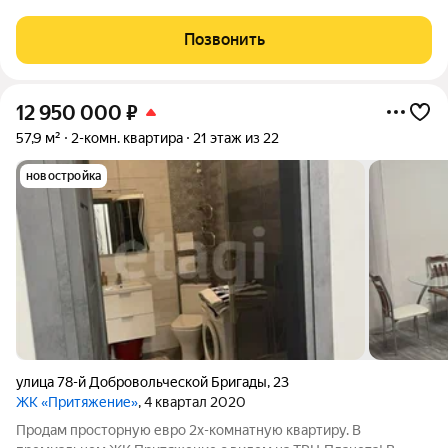
востребованных комплексов микрорайона Взлётка. Квартира
расположена на 7 этаже современного монолитно-кирпичного
Позвонить
дома. Удачная планировка
12 950 000
₽
57,9 м²
2-комн. квартира
21 этаж из 22
новостройка
улица 78-й Добровольческой Бригады
,
23
ЖК «Притяжение»
, 4 квартал 2020
Продам просторную евро 2х-комнатную квартиру. В