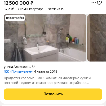
12 500 000
₽
57,2 м²
3-комн. квартира
5 этаж из 19
новостройка
улица Алексеева
,
34
ЖК «Притяжение»
, 4 квартал 2019
Продаётся современная 3-комнатная квартира с кухней-
гостиной в одном из самых востребованных районов
Красноярска Взлётка, по адресу: ул. Алексеева, 34. Квартира
расположена на комфортном 5 этаже 17-этажного монолитно-
Позвонить
кирпичного дома 2020 года