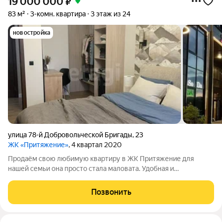
19 000 000
₽
83 м²
3-комн. квартира
3 этаж из 24
новостройка
улица 78-й Добровольческой Бригады
,
23
ЖК «Притяжение»
, 4 квартал 2020
Продаём свою любимую квартиру в ЖК Притяжение для
нашей семьи она просто стала маловата. Удобная и
продуманная планировка: 2 отдельные комнаты + просторная
кухня-гостиная 2 санузла + гардеробные в спальне и детской
Позвонить
рабочая зона у окна Главная