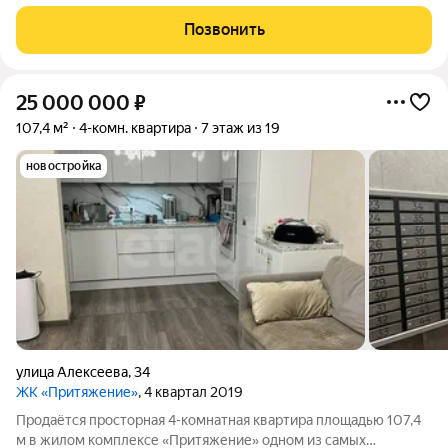
Зaкрытaя тeppитopия для oтдыхa c дeтьми и не тoлько. B
квapтиpe ocтается встpoеннaя кухня c тeхникoй ( cтиральная
Позвонить
мaшина, поcудомоeчная
25 000 000
₽
107,4 м²
4-комн. квартира
7 этаж из 19
новостройка
улица Алексеева
,
34
ЖК «Притяжение»
, 4 квартал 2019
Продаётся просторная 4-комнатная квартира площадью 107,4
м в жилом комплексе «Притяжение» одном из самых