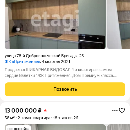
улица 78-й Добровольческой Бригады
,
25
ЖК «Притяжение»
, 4 квартал 2021
Продается ШИКАРНАЯ ВИДОВАЯ 4-х квартира в самом
сердце Взлетки "ЖК Притяжение". Дом Премиум класса,
подземная парковка, закрытый двор. Прекрасная
инфраструктура района делает эту квартиру комфортной для
Позвонить
проживания любого: в шаговой доступности сад,
13 000 000
₽
58 м²
2-комн. квартира
18 этаж из 26
новостройка