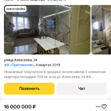
новостройка
улица Алексеева
,
34
ЖК «Притяжение»
, 4 квартал 2019
Уважаемые покупатели В продаже эксклюзивная 3-комнатная
квартира площадью 108 кв. м на ул. Алексеева, 34 ЖК
Притяжение. Авторский дизайн-проект, безупречный дорогой
ремонт и редкое планировочное решение две собственные
Позвонить
Чат
застеклённые террасы. Квартира
16 000 000
₽