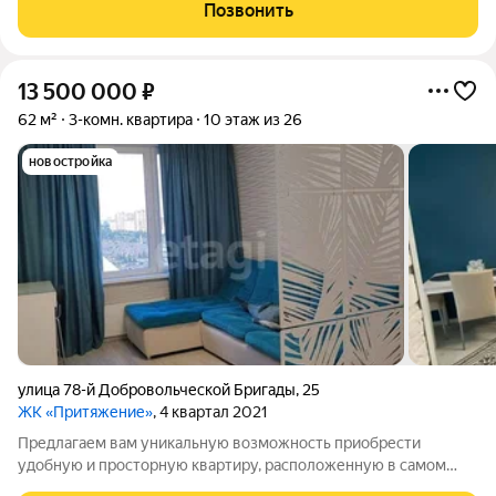
не просто дом, а продуманное пространство для счастливой
Позвонить
жизни , где под рукой
13 500 000
₽
62 м²
3-комн. квартира
10 этаж из 26
новостройка
улица 78-й Добровольческой Бригады
,
25
ЖК «Притяжение»
, 4 квартал 2021
Предлагаем вам уникальную возможность приобрести
удобную и просторную квартиру, расположенную в самом
сердце одного из самых престижных районов Красноярска -