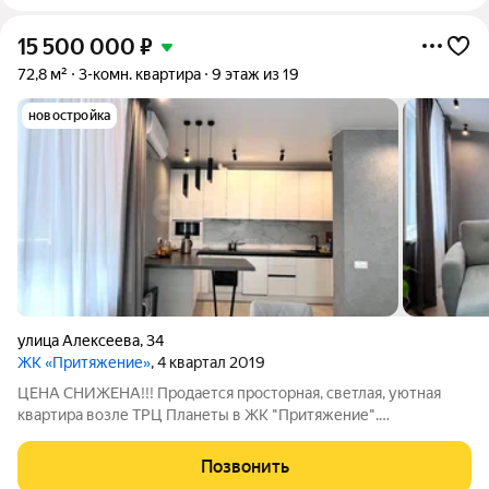
15 500 000
₽
72,8 м²
3-комн. квартира
9 этаж из 19
новостройка
улица Алексеева
,
34
ЖК «Притяжение»
, 4 квартал 2019
ЦЕНА СНИЖЕНА!!! Продается просторная, светлая, уютная
квартира возле ТРЦ Планеты в ЖК "Притяжение".
Расположена в престижном районе Взлетка удобная
транспортная развязка и развитая инфраструктура. Ремонт:
Позвонить
Качественный капитальный ремонт с