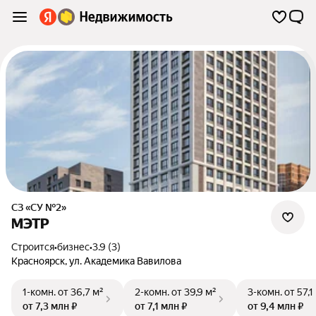
СЗ «СУ №2»
МЭТР
Строится
•
бизнес
•
3.9 (3)
Красноярск
,
ул. Академика Вавилова
1-комн.
от 36,7 м²
2-комн.
от 39,9 м²
3-комн.
от 57,1
от 7,3 млн ₽
от 7,1 млн ₽
от 9,4 млн ₽