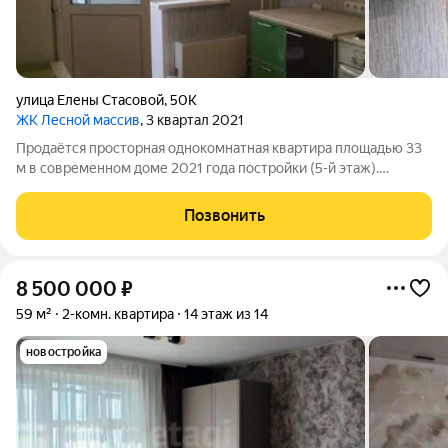
улица Елены Стасовой
,
50К
ЖК Лесной массив
, 3 квартал 2021
Продаётся просторная однокомнатная квартира площадью 33
м в современном доме 2021 года постройки (5-й этаж).
Квартира практически не эксплуатировалась внутри всё как
новое, сделан качественный косметический ремонт. Что
Позвонить
внутри: Санузел облицован
8 500 000
₽
59 м²
2-комн. квартира
14 этаж из 14
новостройка