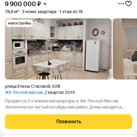
9 900 000
₽
78,8 м²
3-комн. квартира
1 этаж из 18
новостройка
улица Елены Стасовой
,
50В
ЖК Лесной массив
, 2 квартал 2019
Продается 3-х комнатная квартиры в ЖК Лесной Массив.
Экологически чистый октябрьский район. Дома находятся
практически в березовом лесу. Здесь всегда кристально
чистый воздух что отлично сказывается на здоровье. Квартира
Позвонить
на первом этаже, этаж