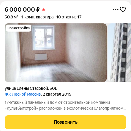
6 000 000
₽
50,8 м²
1-комн. квартира
10 этаж из 17
новостройка
улица Елены Стасовой
,
50В
ЖК Лесной массив
, 2 квартал 2019
17-этажный панельный дом от строительной компании
«Культбытстрой» расположен в экологически благоприятном
районе с развитой инфраструктурой. В квартире выполнена
чистовая отделка от застройщика. В нее входят: современные
Позвонить
стеклопакеты, остекление