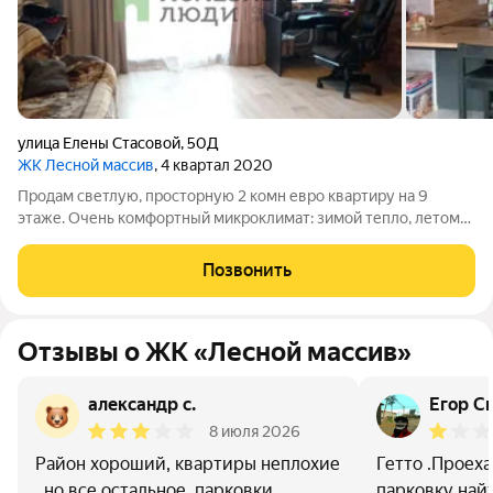
улица Елены Стасовой
,
50Д
ЖК Лесной массив
, 4 квартал 2020
Продам светлую, просторную 2 комн евро квартиру на 9
этаже. Очень комфортный микроклимат: зимой тепло, летом
нет жары. В квартире ремонт от застройщика: пластиковые
окна, застекленная лоджия, сан узел в кафеле, линолеум в
Позвонить
порядке, потолки натяжные.
Отзывы о ЖК «Лесной массив»
александр с.
Егор С
8 июля 2026
Район хороший, квартиры неплохие
Гетто .Проех
, но все остальное ,парковки,
парковку най