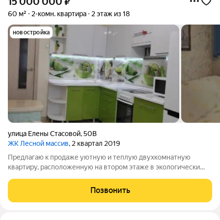
15 000 000
₽
60 м²
2-комн. квартира
2 этаж из 18
новостройка
улица Елены Стасовой
,
50В
ЖК Лесной массив
, 2 квартал 2019
Предлагаю к продаже уютную и теплую двухкомнатную
квартиру, расположенную на втором этаже в экологически
чистом районе ЖК Лесной массив, застройщик КБС. Окна
выходят на детскую площадку и внутренний двор, создавая
Позвонить
ощущение уюта и спокойствия. В