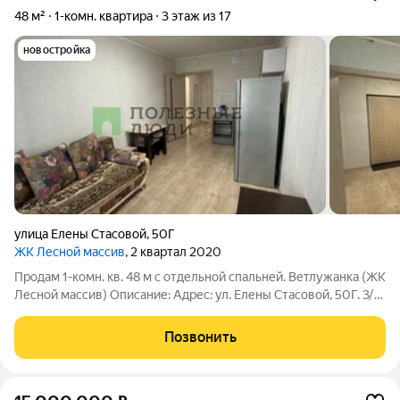
48 м²
1-комн. квартира
3 этаж из 17
новостройка
улица Елены Стасовой
,
50Г
ЖК Лесной массив
, 2 квартал 2020
Продам 1-комн. кв. 48 м с отдельной спальней. Ветлужанка (ЖК
Лесной массив) Описание: Адрес: ул. Елены Стасовой, 50Г. 3/17
эт. Планировка: Фактически евро-двушка. Две изолированные
зоны по 16,6 м: спальня с дверью и шкафом-купе + просторная
Позвонить
кухня