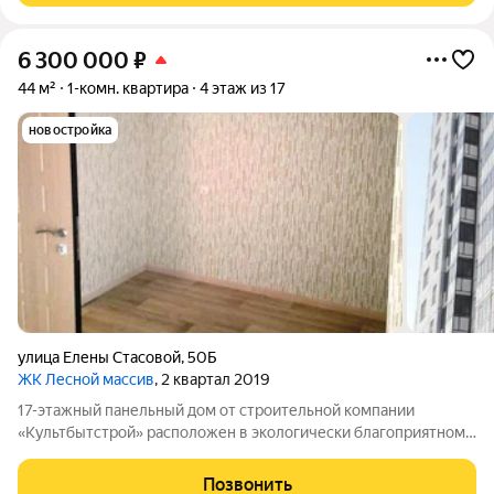
6 300 000
₽
44 м²
1-комн. квартира
4 этаж из 17
новостройка
улица Елены Стасовой
,
50Б
ЖК Лесной массив
, 2 квартал 2019
17-этажный панельный дом от строительной компании
«Культбытстрой» расположен в экологически благоприятном
районе с развитой инфраструктурой. В квартире выполнена
чистовая отделка от застройщика. В нее входят: современные
Позвонить