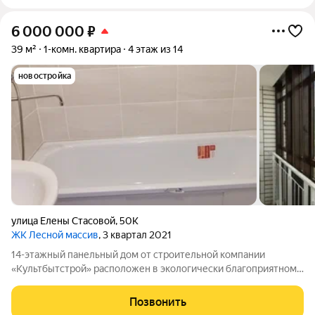
6 000 000
₽
39 м²
1-комн. квартира
4 этаж из 14
новостройка
улица Елены Стасовой
,
50К
ЖК Лесной массив
, 3 квартал 2021
14-этажный панельный дом от строительной компании
«Культбытстрой» расположен в экологически благоприятном
районе с развитой инфраструктурой. В квартире выполнена
чистовая отделка от застройщика. В нее входят: современные
Позвонить
стеклопакеты, остекление