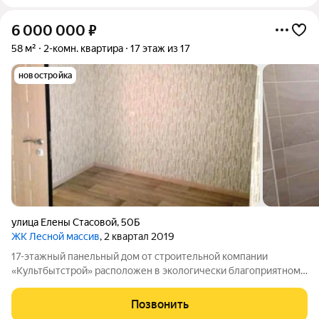
6 000 000
₽
58 м²
2-комн. квартира
17 этаж из 17
новостройка
улица Елены Стасовой
,
50Б
ЖК Лесной массив
, 2 квартал 2019
17-этажный панельный дом от строительной компании
«Культбытстрой» расположен в экологически благоприятном
районе с развитой инфраструктурой. В квартире выполнена
чистовая отделка от застройщика. В нее входят: современные
Позвонить
стеклопакеты, остекление