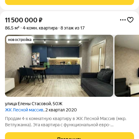
стеклопакеты, остекление
11 500 000
₽
86,5 м²
4-комн. квартира
8 этаж из 17
новостройка
улица Елены Стасовой
,
50Ж
ЖК Лесной массив
, 2 квартал 2020
Продам 4-х комнатную квартиру в ЖК Лесной Массив (мкр.
Ветлужанка). Эта квартира с функциональной евро-
планировкой порадует вас своей продуманностью: просторная
кухня-гостиная правильной квадратной формы с выходом на