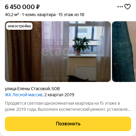
6 450 000
₽
40,2 м²
1-комн. квартира
15 этаж из 18
новостройка
улица Елены Стасовой
,
50В
ЖК Лесной массив
, 2 квартал 2019
Продаётся светлая однокомнатная квартира на 15 этаже в
доме 2019 года. Выполнен косметический ремонт, установлен
раздельный санузел, есть балкон с живописным видом. Вся
мебель и техника остаются. Окна выходят на солнечную
Позвонить
сторону, поэтому в комнате