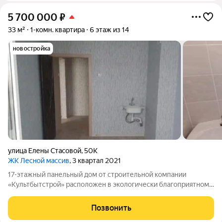
5 700 000
₽
33 м²
1-комн. квартира
6 этаж из 14
новостройка
улица Елены Стасовой
,
50К
ЖК Лесной массив
, 3 квартал 2021
17-этажный панельный дом от строительной компании
«Культбытстрой» расположен в экологически благоприятном
районе с развитой инфраструктурой. В квартире выполнена
чистовая отделка от застройщика. В нее входят: современные
Позвонить
стеклопакеты, остекление