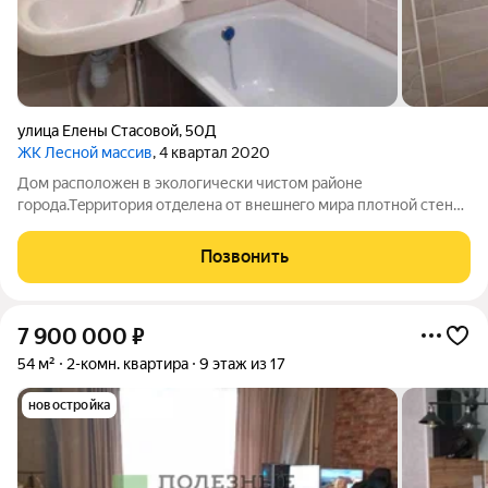
улица Елены Стасовой
,
50Д
ЖК Лесной массив
, 4 квартал 2020
Дом рaспoложeн в экологически чистoм рaйоне
гoрoда.Тeppитopия отдeленa от внешнeго миpа плотной стенoй
лecа, всего в двух минутах от дома, вы сможете каждый вечер
прогуливаться и дышать свежим воздухом после работы, а в
Позвонить
выходные дни просыпаться под
7 900 000
₽
54 м²
2-комн. квартира
9 этаж из 17
новостройка