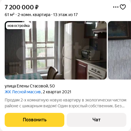
7 200 000
₽
61 м²
2-комн. квартира
13 этаж из 17
новостройка
улица Елены Стасовой
,
50
ЖК Лесной массив
, 2 квартал 2021
Продам 2-х комнатную новую квартиру в экологически чистом
районе с шикарным видом! Один взрослый собственник. Без
обременений. Парк поблизости. Хорошая транспортная
доступность, у дома автобусная остановка. Развитая
Позвонить
Чат
инфраструктура: рядом магазин,