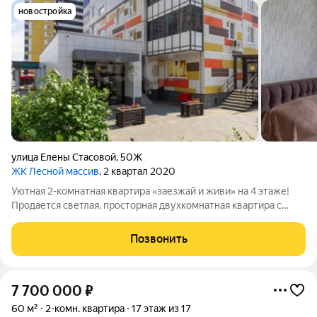
новостройка
улица Елены Стасовой
,
50Ж
ЖК Лесной массив
, 2 квартал 2020
Уютная 2-комнатная квартира «заезжай и живи» на 4 этаже!
Продается светлая, просторная двухкомнатная квартира с
продуманной планировкой, которая идеально подойдет для
семейной пары или семьи с ребенком. Преимущества
Позвонить
квартиры: Функциональная
7 700 000
₽
60 м²
2-комн. квартира
17 этаж из 17