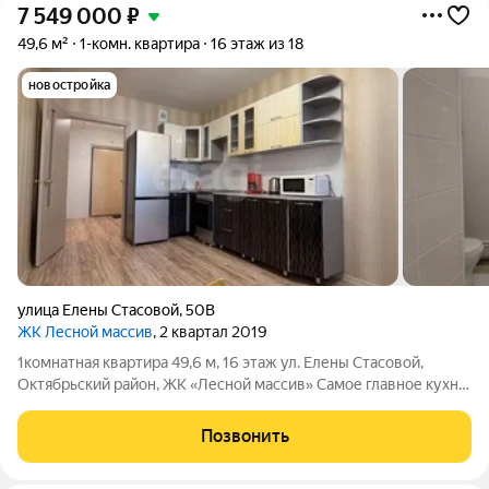
7 549 000
₽
49,6 м²
1-комн. квартира
16 этаж из 18
новостройка
улица Елены Стасовой
,
50В
ЖК Лесной массив
, 2 квартал 2019
1комнатная квартира 49,6 м, 16 этаж ул. Елены Стасовой,
Октябрьский район, ЖК «Лесной массив» Самое главное кухня
Обычно в однушках кухня это уголок, где сложно
развернуться. Здесь её площадь 16,6 м. Это значит, что кухня
Позвонить
перестаёт быть просто