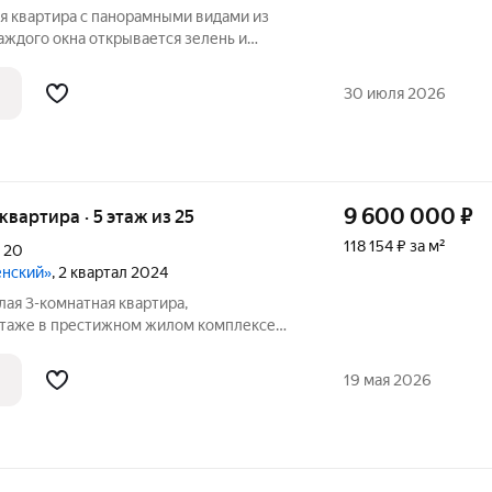
я квартира с панорамными видами из
рковкой за территорией строящегося
30 июля 2026
9 600 000
₽
 квартира · 5 этаж из 25
118 154 ₽ за м²
,
20
енский»
, 2 квартал 2024
лая 3-комнатная квартира,
этаже в престижном жилом комплексе
 вас ждет чистовой ремонт от
зволит вам сразу почувствовать
19 мая 2026
. Жилой комплекс