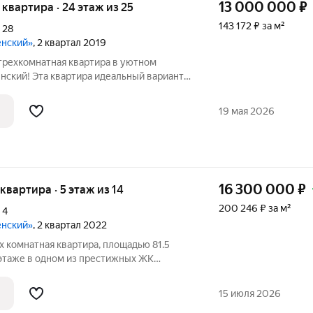
13 000 000
₽
я квартира · 24 этаж из 25
143 172 ₽ за м²
,
28
енский»
, 2 квартал 2019
трехкомнатная квартира в уютном
 квартира идеальный вариант
орт и удобство. Здесь выполнен свежий
оторый создаст для вас атмосферу уюта
19 мая 2026
16 300 000
₽
 квартира · 5 этаж из 14
200 246 ₽ за м²
,
4
енский»
, 2 квартал 2022
х комнатная квартира, площадью 81.5
 этаже в одном из престижных ЖК
аходится между ул.Подзолкова и
15 июля 2026