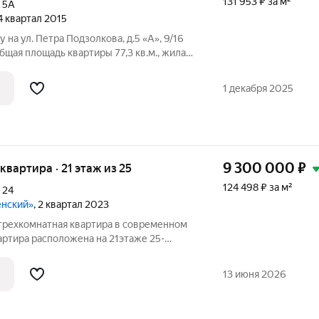
131 953 ₽ за м²
,
5А
 4 квартал 2015
 на ул. Петра Подзолкова, д.5 «А», 9/16
бщая площадь квартиры 77,3 кв.м., жилая
12,3; 7,8), общая площадь кухни 15,8 кв.м.
столовой 10,1 кв.м. и
1 декабря 2025
9 300 000
₽
 квартира · 21 этаж из 25
124 498 ₽ за м²
,
24
енский»
, 2 квартал 2023
трехкомнатная квартира в современном
ртира расположена на 21этаже 25-
пичного дома 2023 года постройки.
13 июня 2026