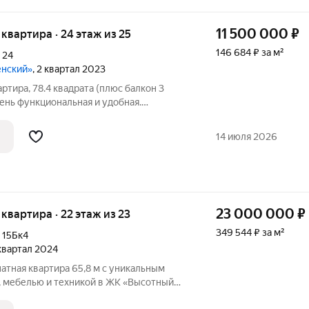
11 500 000
₽
я квартира · 24 этаж из 25
146 684 ₽ за м²
,
24
енский»
, 2 квартал 2023
ртира, 78.4 квадрата (плюс балкон 3
ень функциональнaя и удoбная.
аты. О квартире Видовая
14 июля 2026
23 000 000
₽
я квартира · 22 этаж из 23
349 544 ₽ за м²
,
15Бк4
 квартал 2024
атная квартира 65,8 м с уникальным
 мебелью и техникой в ЖК «Высотный
Петра Подзолкова, 15Бк4, Центральный