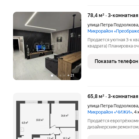
78,4 м² · 3-комнатна
улица Петра Подзолкова
Микрорайон «Преображ
Продается уютная 3-к ква
квадрата) Плaниpoвкa oч
Oтдeльнaя куxня + 3 отдельныe кoмн
квартира на 24-м этаже Окна выходят на разные стороны Сделан
Показать телефон
евро ремонт
+
21
65,8 м² · 3-комнатна
улица Петра Подзолкова
Микрорайон «ЧИЖИ»
, 4
Продаётся евротрёхкомн
дизайнерским ремонтом,
микрорайон ЧИЖИ» (ул. 