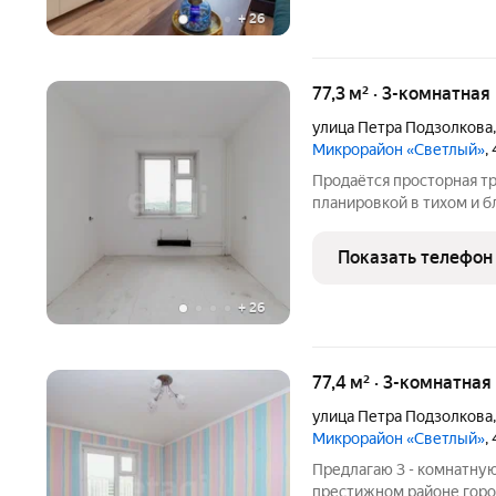
+
26
77,3 м² · 3-комнатная
улица Петра Подзолкова
Микрорайон «Светлый»
,
Продаётся просторная т
планировкой в тихом и б
комнаты изолированные, окн
отличную тепло- и звуко
Показать телефон
Внутри
+
26
77,4 м² · 3-комнатная
улица Петра Подзолкова
Микрорайон «Светлый»
,
Предлагаю 3 - комнатную
престижном районе горо