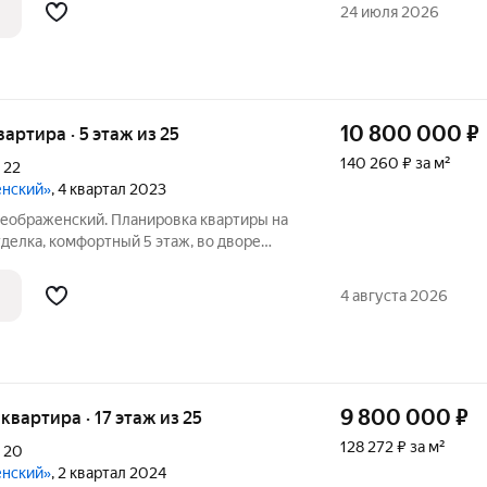
о не жил, планы владельцев изменились ,
24 июля 2026
10 800 000
₽
квартира · 5 этаж из 25
140 260 ₽ за м²
,
22
енский»
, 4 квартал 2023
реображенский. Планировка квартиры на
тделка, комфортный 5 этаж, во дворе
, во дворе детская площадка, в шаговой
 Магнит, гипермаркет Лента и ТРК
4 августа 2026
9 800 000
₽
 квартира · 17 этаж из 25
128 272 ₽ за м²
,
20
енский»
, 2 квартал 2024