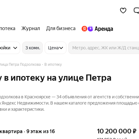
потека
Журнал
Для бизнеса
ройки
3 комн.
Цена
лица Петра Подзолкова
В ипотеку
 в ипотеку на улице Петра
дзолкова в Красноярске — 34 объявления от агентств и собственн
а Яндекс Недвижимости. В нашем каталоге предложения площадью о
вки и характеристики.
10 200 000
₽
 квартира · 9 этаж из 16