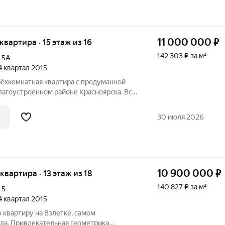
11 000 000
₽
 квартира · 15 этаж из 16
142 303 ₽ за м²
,
5А
 4 квартал 2015
рёхкомнатная квартира с продуманной
лагоустроенном районе Красноярска. Все
а выходят на одну сторону это даёт
изоляцию, плюс квартира не угловая.
30 июля 2026
10 900 000
₽
 квартира · 13 этаж из 18
140 827 ₽ за м²
,
5
 4 квартал 2015
 квартиру на Взлетке, самом
да. Привлекательная геометрика