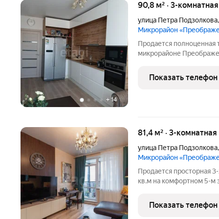
90,8 м² · 3-комнатна
улица Петра Подзолкова
Микрорайон «Преображ
Продается полноценная 
микрорайоне Преображенский! Эта
для тех, кто ценит комф
косметический ремонт, к
Показать телефон
и тепла. На
+
14
81,4 м² · 3-комнатная
улица Петра Подзолкова
Микрорайон «Преображ
Продается просторная 3-
кв.м на комфортном 5-м
"Преображенский" О доме - современный дом переменной
этажности 8-14 этажей.Н
Показать телефон
пешеходным бульваром