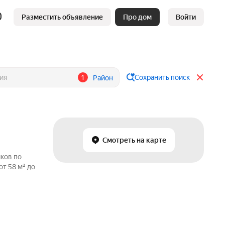
Разместить объявление
Про дом
Войти
1
Сохранить поиск
Район
Смотреть на карте
иков по
т 58 м² до