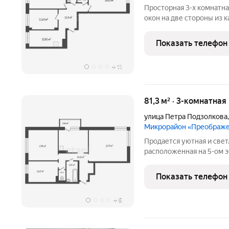
Просторная 3-х комнатна
окон на две стороны из каждого окна открывается зелень и
уютные дворы. Дом единственный в ЖК «Преображенский» с
собственной большой па
Показать телефон
храма, рядом с
+
11
81,3 м² · 3-комнатная
улица Петра Подзолкова
Микрорайон «Преображ
Продается уютная и свет
расположенная на 5-ом 
"Преображенский". Здесь
застройщика, который по
Показать телефон
домашний уют и комфорт
+
5