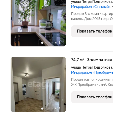
улица Петра Подзолкова
Микрорайон «Светлый»
,
Продам 3-х комн квартиру
панель. Дом 2015 года. О
площадь 38,9 кв.м. (18,8; 
(кухня разделена на зону 
Показать телефон
+
18
74,7 м² · 3-комнатная
улица Петра Подзолкова
Микрорайон «Преображ
Продается полноценная 
ЖК Преображенский. Ква
этажного монолитно-кир
Общая площадь 74,7 кв.м, из них просторная кухня 13 кв.м, и три
Показать телефон
отдельные
+
12