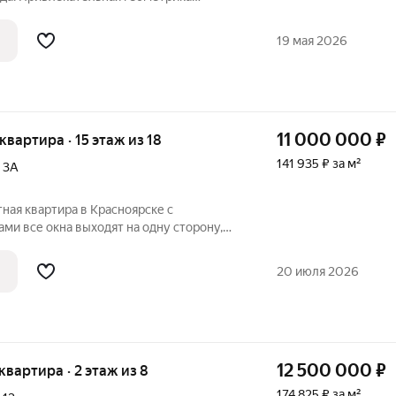
сторная кухня - столовая, раздельный
плюсом является то, что есть место под
19 мая 2026
ы.
11 000 000
₽
 квартира · 15 этаж из 18
141 935 ₽ за м²
,
3А
ная квартира в Красноярске с
сторону,
- и звукоизоляцию. Просторная прихожая
 гардеробную, а современная
20 июля 2026
тиная
12 500 000
₽
 квартира · 2 этаж из 8
174 825 ₽ за м²