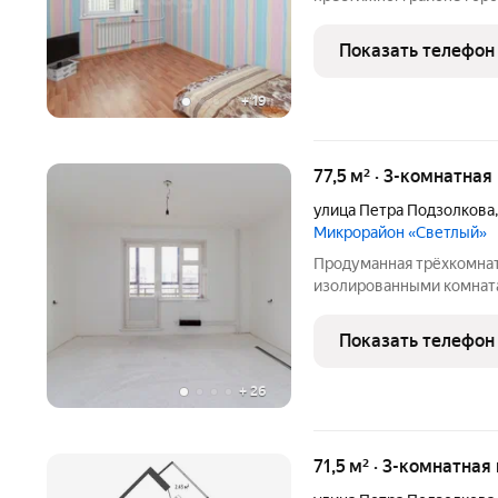
-отдельные комнаты, про
санузел. Очень большим 
Показать телефон
гардеробные и под шкаф
+
19
77,5 м² · 3-комнатная
улица Петра Подзолкова
Микрорайон «Светлый»
Продуманная трёхкомнат
изолированными комнатами все окна выходят на одну 
что даёт отличную тепло
позволяет организовать
Показать телефон
объединённая кухня-гос
+
26
71,5 м² · 3-комнатная