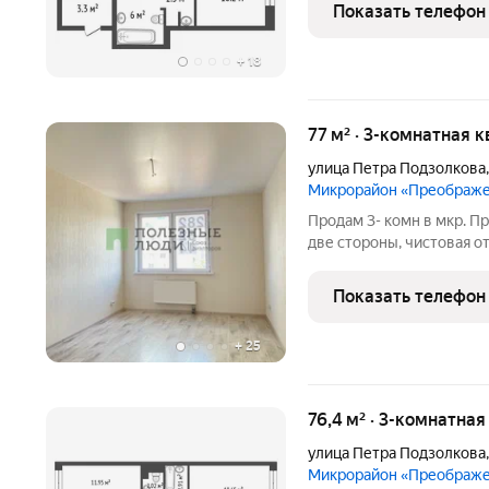
район). В квартире никт
Показать телефон
после того как
+
18
77 м² · 3-комнатная 
улица Петра Подзолкова
Микрорайон «Преображ
Продам 3- комн в мкр. П
две стороны, чистовая о
школа и два детских сада
доступности Пятерочка и
Показать телефон
Планета, а
+
25
76,4 м² · 3-комнатная
улица Петра Подзолкова
Микрорайон «Преображ