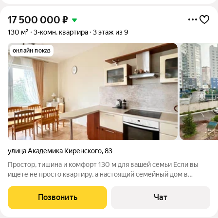
17 500 000
₽
130 м²
3-комн. квартира
3 этаж из 9
онлайн показ
улица Академика Киренского
,
83
Простор, тишина и комфорт 130 м для вашей семьи Если вы
ищете не просто квартиру, а настоящий семейный дом в
городе обратите внимание на это предложение. В продаже
просторная 3-комнатная квартира площадью 130 м в
Позвонить
Чат
кирпичном доме с закрытой