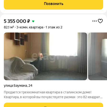
этажность домов и просторные планировки, небольшое
Позвонить
количество квартир на этаже,
5 355 000
₽
82,1 м²
3-комн. квартира
1 этаж из 2
улица Баумана
,
24
Продается трехкомнатная квартира в сталинском доме!
Квартира, в которой вы почувствуете размах- это 82 квадрата,
потолки 3,10 м, окна выходят на две стороны свет и воздух
заходят отовсюду. Комнаты раздельные, коридоры не съедают