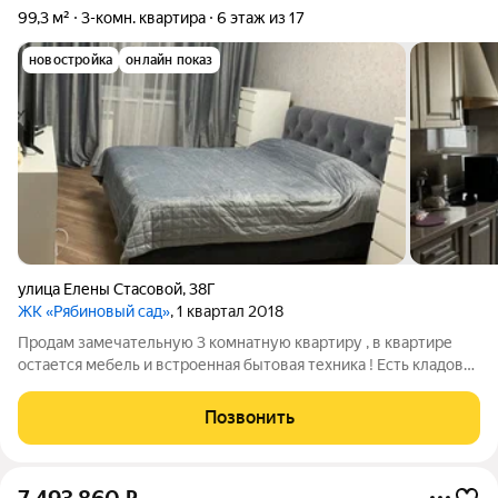
99,3 м²
3-комн. квартира
6 этаж из 17
новостройка
онлайн показ
улица Елены Стасовой
,
38Г
ЖК «Рябиновый сад»
, 1 квартал 2018
Продам замечательную 3 комнатную квартиру , в квартире
остается мебель и встроенная бытовая техника ! Есть кладовка
, два сан узла ! Инфраструктура развита есть магазины , рядом
остановки транспорта ! Рядом строится новая современная
Позвонить
школа , в