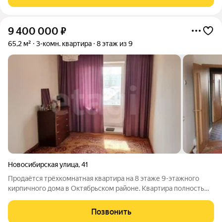
количество квартир на этаже,
9 400 000
₽
65,2 м²
3-комн. квартира
8 этаж из 9
Новосибирская улица
,
41
Продаётся трёхкомнатная квартира на 8 этаже 9-этажного
кирпичного дома в Октябрьском районе. Квартира полностью
готов к сделке, все документы в порядке. Квартира отличается
просторными лоджиями с разных сторон дома, что
Позвонить
обеспечивает прекрасное