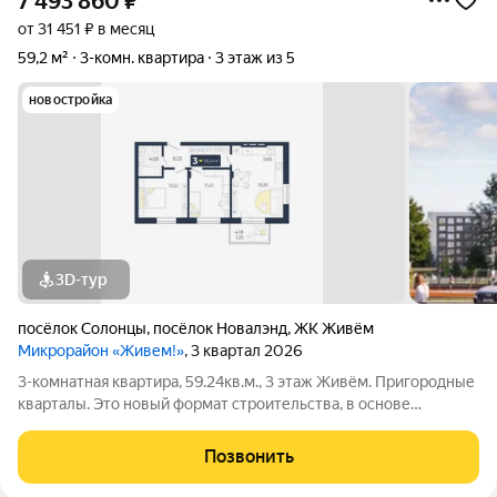
7 493 860
₽
от 31 451 ₽ в месяц
59,2 м²
3-комн. квартира
3 этаж из 5
новостройка
3D-тур
посёлок Солонцы
,
посёлок Новалэнд
,
ЖК Живём
Микрорайон «Живем!»
, 3 квартал 2026
3-комнатная квартира, 59.24кв.м., 3 этаж Живём. Пригородные
кварталы. Это новый формат строительства, в основе
которого находятся принципы экологичной застройки: низкая
этажность домов и просторные планировки, небольшое
Позвонить
количество квартир на этаже,