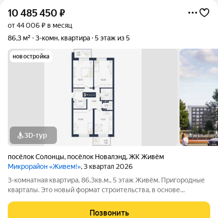
10 485 450
₽
от 44 006 ₽ в месяц
86,3 м²
3-комн. квартира
5 этаж из 5
новостройка
3D-тур
посёлок Солонцы
,
посёлок Новалэнд
,
ЖК Живём
Микрорайон «Живем!»
, 3 квартал 2026
3-комнатная квартира, 86.3кв.м., 5 этаж Живём. Пригородные
кварталы. Это новый формат строительства, в основе
которого находятся принципы экологичной застройки: низкая
этажность домов и просторные планировки, небольшое
Позвонить