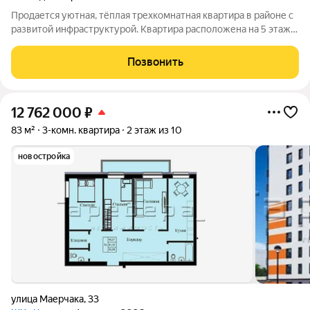
Продается уютная, тёплая трехкомнатная квартира в районе с
развитой инфраструктурой. Квартира расположена на 5 этаже
5-этажного кирпичного дома, построенного в 1967 году. Окна
выходят во двор, что обеспечивает тишину и спокойствие. В
Позвонить
квартире сделан
12 762 000
₽
83 м²
3-комн. квартира
2 этаж из 10
новостройка
улица Маерчака
,
33