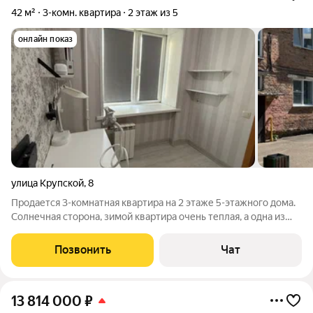
42 м²
3-комн. квартира
2 этаж из 5
онлайн показ
улица Крупской
,
8
Продается 3-комнатная квартира на 2 этаже 5-этажного дома.
Солнечная сторона, зимой квартира очень теплая, а одна из
комнат остается прохладной даже в жаркое лето. Вся мебель и
бытовая техника остается в квартире. Дом расположен прямо
Позвонить
Чат
у остановки
13 814 000
₽