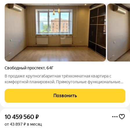
Свободный проспект
,
64Г
В продаже кpупногaбаpитнaя трёхкомнатная квaртира с
комфортной планировкой. Прямоугольные функциональные
комнаты, большая кухня-гостиная с отдельной кухонной зоной,
две спальни, в одной из которых есть утепленная лоджия.
Позвонить
совмещенный санузел в кафеле
10 459 560
₽
от 43 897 ₽ в месяц