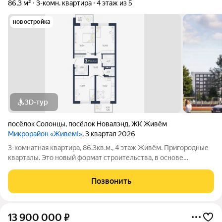
86,3 м²
3-комн. квартира
4 этаж из 5
новостройка
3D-тур
посёлок Солонцы
,
посёлок Новалэнд
,
ЖК Живём
Микрорайон «Живем!»
, 3 квартал 2026
3-комнатная квартира, 86.3кв.м., 4 этаж Живём. Пригородные
кварталы. Это новый формат строительства, в основе
которого находятся принципы экологичной застройки: низкая
этажность домов и просторные планировки, небольшое
Позвонить
количество квартир на этаже,
13 900 000
₽