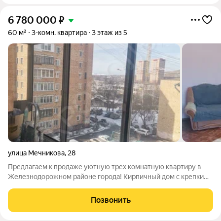
6 780 000
₽
60 м²
3-комн. квартира
3 этаж из 5
улица Мечникова
,
28
Предлагаем к продаже уютную трех комнатную квартиру в
Железнодорожном районе города! Кирпичный дом с крепкими
стенами и хорошей звукоизоляцией расположен в спокойном
месте вдали от шума дорог, но при этом в близи от всех
Позвонить
социально значимых объектов,