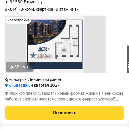
от 34 580 ₽ в месяц
67,8 м²
3-комн. квартира
9 этаж из 17
новостройка
3D-тур
Красноярск
,
Ленинский район
ЖК «Звезда»
, 4 квартал 2027
Жилой комплекс "Звезда" - новый формат жизни в Ленинском
районе. Район отличается сложившейся инфраструктурой.
Рядом с будущим жилым комплексом «Звезда» расположен
большой парк с одноименным названием. Развита
Позвонить
транспортная и дорожная сети. Есть