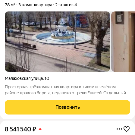
78 м²
3-комн. квартира
2 этаж из 4
Малаховская улица
,
10
Просторная трёхкомнатная квартира в тихом и зелёном
районе правого берега, недалеко от реки Енисей. Отдельный
двор с красивым фонтаном редкое преимущество для города.
Рядом с домом развитая инфраструктура: спортивные
Позвонить
комплексы, школы, детские сады,
8 541 540
₽