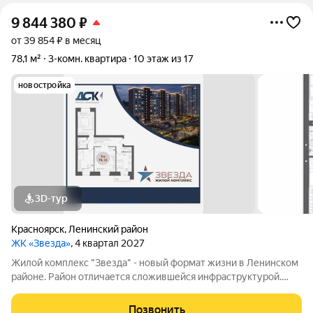
9 844 380
₽
от 39 854 ₽ в месяц
78,1 м²
3-комн. квартира
10 этаж из 17
новостройка
3D-тур
Красноярск
,
Ленинский район
ЖК «Звезда»
, 4 квартал 2027
Жилой комплекс "Звезда" - новый формат жизни в Ленинском
районе. Район отличается сложившейся инфраструктурой.
Рядом с будущим жилым комплексом «Звезда» расположен
большой парк с одноименным названием. Развита
Позвонить