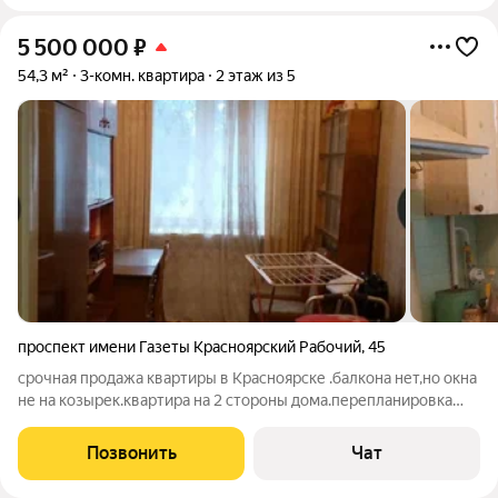
5 500 000
₽
54,3 м²
3-комн. квартира
2 этаж из 5
проспект имени Газеты Красноярский Рабочий
,
45
срочная продажа квартиры в Красноярске .балкона нет,но окна
не на козырек.квартира на 2 стороны дома.перепланировка
узаконена.комнаты теперь не проходные.в квартире
установлена сигнализация и рабочий станционарный
Позвонить
Чат
телефон.в подьезде живет