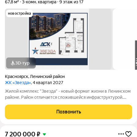
67,8 м²
3-комн. квартира
9 этаж из 17
новостройка
3D-тур
Красноярск
,
Ленинский район
ЖК «Звезда»
, 4 квартал 2027
Жилой комплекс "Звезда" - новый формат жизни в Ленинском
районе. Район отличается сложившейся инфраструктурой.
Рядом с будущим жилым комплексом «Звезда» расположен
большой парк с одноименным названием. Развита
Позвонить
транспортная и дорожная сети. Есть
7 200 000
₽