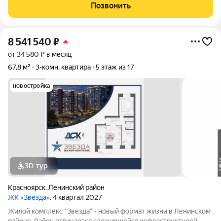
школа, детские сады, дом культуры с различными
Позвонить
спортивными секциями и досуговыми
8 541 540
₽
от 34 580 ₽ в месяц
67,8 м²
3-комн. квартира
5 этаж из 17
новостройка
3D-тур
Красноярск
,
Ленинский район
ЖК «Звезда»
, 4 квартал 2027
Жилой комплекс "Звезда" - новый формат жизни в Ленинском