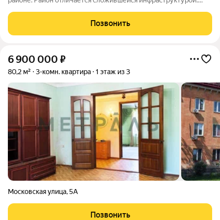
районе. Район отличается сложившейся инфраструктурой.
Рядом с будущим жилым комплексом «Звезда» расположен
большой парк с одноименным названием. Развита
Позвонить
транспортная и дорожная сети. Есть
6 900 000
₽
80,2 м²
3-комн. квартира
1 этаж из 3
Московская улица
,
5А
Позвонить