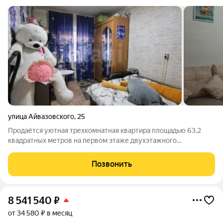
улица Айвазовского
,
25
Продаётся уютная трехкомнатная квартира площадью 63.2
квадратных метров на первом этаже двухэтажного
кирпичного дома, расположенного в Ленинском районе, по
адресу город Красноярск, улица Айвазовского, 25. Дом
Позвонить
построен в 1955 году и окружён приятной
8 541 540
₽
от 34 580 ₽ в месяц