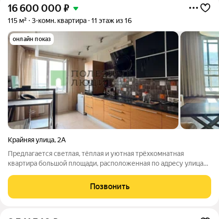
16 600 000
₽
115 м²
3-комн. квартира
11 этаж из 16
онлайн показ
Крайняя улица
,
2А
Предлагается светлая, тёплая и уютная трёхкомнатная
квартира большой площади, расположенная по адресу улица
Крайняя, дом 2А, жилой комплекс "Бригантина". На покупку
данной квартиры ставка от 12.99% Дом эксклюзивной
Позвонить
кирпичной постройки, возведённый в