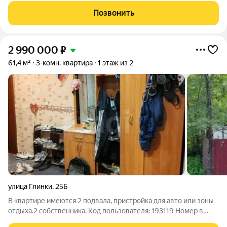
большой парк с одноименным названием. Развита
Позвонить
транспортная и дорожная сети. Есть
2 990 000
₽
61,4 м²
3-комн. квартира
1 этаж из 2
улица Глинки
,
25Б
В квартире имеются 2 подвала, пристройка для авто или зоны
отдыха.2 собственника. Код пользователя: 193119 Номер в
базе: 10572239