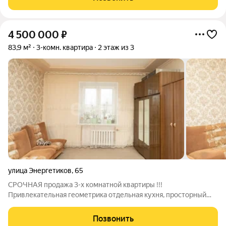
транспортная и дорожная сети. Есть
4 500 000
₽
83,9 м²
3-комн. квартира
2 этаж из 3
улица Энергетиков
,
65
СРОЧНАЯ продажа 3-х комнатной квартиры !!!
Привлекательная геометрика отдельная кухня, просторный
зал, раздельный санузел.Квартира с большими комнатами
,уютная ,светлая.Частично остаётся мебель. Инфраструктура
Позвонить
района уже развита, рядом с домом есть