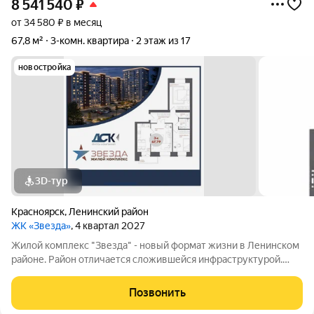
8 541 540
₽
от 34 580 ₽ в месяц
67,8 м²
3-комн. квартира
2 этаж из 17
новостройка
3D-тур
Красноярск
,
Ленинский район
ЖК «Звезда»
, 4 квартал 2027
Жилой комплекс "Звезда" - новый формат жизни в Ленинском
районе. Район отличается сложившейся инфраструктурой.
Рядом с будущим жилым комплексом «Звезда» расположен
большой парк с одноименным названием. Развита
Позвонить
транспортная и дорожная сети. Есть