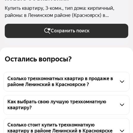
Купить квартиру, 3-комн., тип дома: кирпичный,
районы: в Ленинском районе (Красноярск) в
Красноярске
Сохранить поиск
Остались вопросы?
Сколько трехкомнатных квартир в продаже в
районе Ленинский в Красноярске ?
На Яндекс Недвижимости в продаже в районе 
Ленинский в Красноярске 76 трехкомнатных 
Как выбрать свою лучшую трехкомнатную
квартиру?
квартир, из них 35 объявлений от агентств, 41 
объявление от застройщиков
Чтобы купить 3-комнатную квартиру в кирпичном 
доме в районе Ленинский, воспользуйтесь 
Сколько стоит купить трехкомнатную
квартиру в районе Ленинский в Красноярске
тепловой картой для оценки инфраструктуры и 