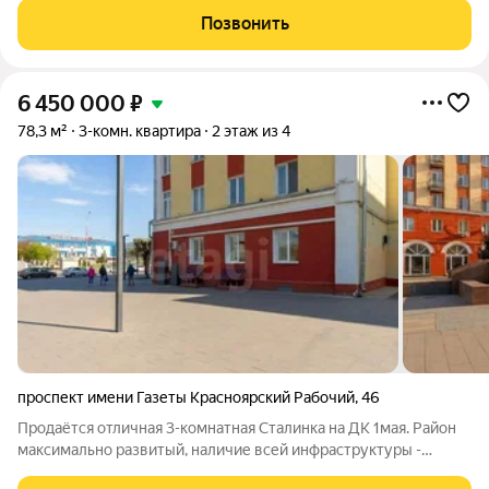
большой парк с одноименным названием. Развита
Позвонить
транспортная и дорожная сети. Есть
6 450 000
₽
78,3 м²
3-комн. квартира
2 этаж из 4
проспект имени Газеты Красноярский Рабочий
,
46
Продаётся отличная 3-комнатная Сталинка на ДК 1мая. Район
максимально развитый, наличие всей инфраструктуры -
стадион, бассейн, парк, магазины, поликлиника, больница,