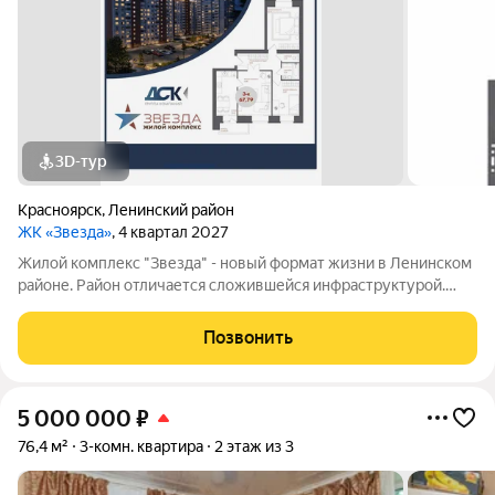
3D-тур
Красноярск
,
Ленинский район
ЖК «Звезда»
, 4 квартал 2027
Жилой комплекс "Звезда" - новый формат жизни в Ленинском
районе. Район отличается сложившейся инфраструктурой.
Рядом с будущим жилым комплексом «Звезда» расположен
большой парк с одноименным названием. Развита
Позвонить
транспортная и дорожная сети. Есть
5 000 000
₽
76,4 м²
3-комн. квартира
2 этаж из 3