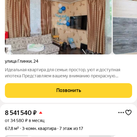
улица Глинки
,
24
Идеальная квартира для семьи: простор, уют и доступная
ипотека Представляем вашему вниманию прекрасную
квартиру, идеально подходящую для проживания большой
семьей! Расположена она на комфортном этаже дома с
Позвонить
отлично обустроенным двором, спокойной
8 541 540
₽
от 34 580 ₽ в месяц
67,8 м²
3-комн. квартира
7 этаж из 17