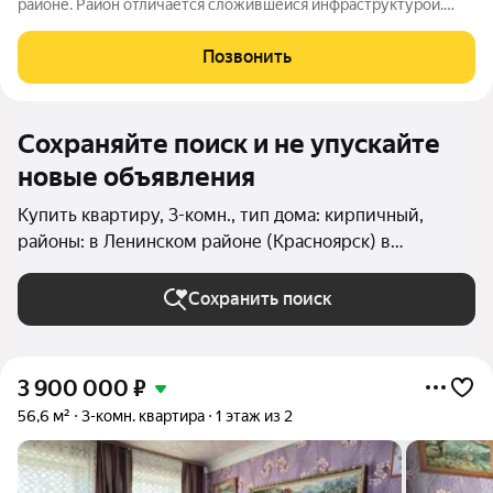
районе. Район отличается сложившейся инфраструктурой.
Рядом с будущим жилым комплексом «Звезда» расположен
большой парк с одноименным названием. Развита
Позвонить
транспортная и дорожная сети. Есть
Сохраняйте поиск и не упускайте
новые объявления
Купить квартиру, 3-комн., тип дома: кирпичный,
районы: в Ленинском районе (Красноярск) в
Красноярске
Сохранить поиск
3 900 000
₽
56,6 м²
3-комн. квартира
1 этаж из 2