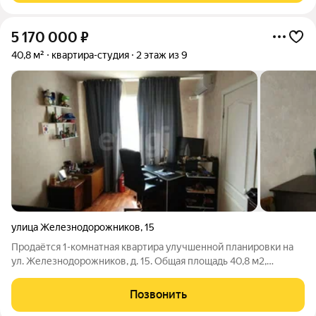
5 170 000
₽
40,8 м²
квартира-студия
2 этаж из 9
улица Железнодорожников
,
15
Продаётся 1-комнатная квартира улучшенной планировки на
ул. Железнодорожников, д. 15. Общая площадь 40,8 м2,
площадь кухни 11,9 м2. Комфортный второй этаж. В квартире
выполнен косметический ремонт. В санузле, коридоре и на
Позвонить
кухне натяжные потолки.