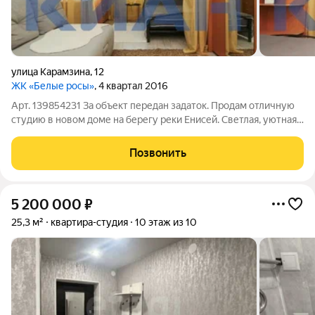
улица Карамзина
,
12
ЖК «Белые росы»
, 4 квартал 2016
Арт. 139854231 За объект передан задаток. Продам отличную
студию в новом доме на берегу реки Енисей. Светлая, уютная
и чистая квартира ждет своих покупателей. Вас обрадует, что
можно сразу заехать и жить. В квартире остается мебель,
Позвонить
холодильник и
5 200 000
₽
25,3 м²
квартира-студия
10 этаж из 10