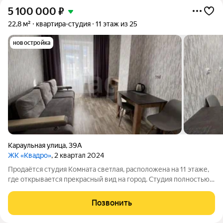
5 100 000
₽
22,8 м²
квартира-студия
11 этаж из 25
новостройка
Караульная улица
,
39А
ЖК «Квадро»
, 2 квартал 2024
Продаётся студия Комната светлая, расположена на 11 этаже,
где открывается прекрасный вид на город. Студия полностью
меблирована и полностью готова к проживанию. Двор
оборудован парковкой. Район отличается удобной
Позвонить
транспортной доступностью. Это