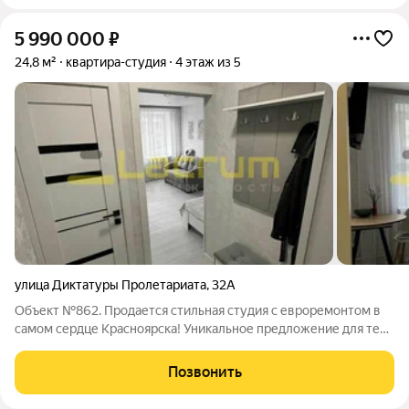
5 990 000
₽
24,8 м²
квартира-студия
4 этаж из 5
улица Диктатуры Пролетариата
,
32А
Объект №862. Продается стильная студия с евроремонтом в
самом сердце Красноярска! Уникальное предложение для тех,
кто хочет жить в Историческом центре или выгодно
инвестировать деньги в арендный бизнес с высоким доходом.
Позвонить
Локация говорит сама за себя