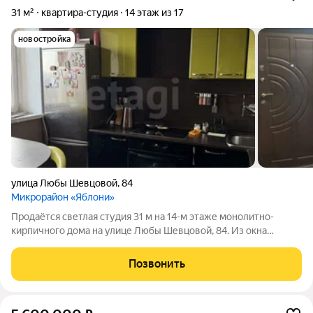
31 м²
квартира-студия
14 этаж из 17
новостройка
улица Любы Шевцовой
,
84
Микрорайон «Яблони»
Продаётся светлая студия 31 м на 14-м этаже монолитно-
кирпичного дома на улице Любы Шевцовой, 84. Из окна
открывается панорамный вид на город Внутри качественный
ремонт, можно заезжать сразу. В квартире остается мягкий
Позвонить
уголок, кухонный гарнитур,