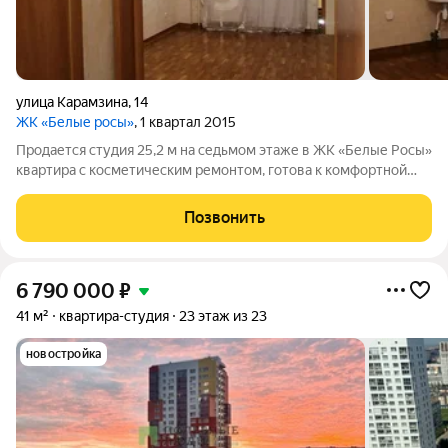
улица Карамзина
,
14
ЖК «Белые росы»
, 1 квартал 2015
Продается студия 25,2 м на седьмом этаже в ЖК «Белые Росы»
квартира с косметическим ремонтом, готова к комфортной
жизни или сдаче в аренду. В доме развитая инфраструктура:
собственная набережная, магазины, кафе и остановки
Позвонить
общественного транспорта.
6 790 000
₽
41 м²
квартира-студия
23 этаж из 23
новостройка