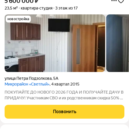
5 600 000
₽
23,5 м²
квартира-студия
3 этаж из 17
новостройка
улица Петра Подзолкова
,
5А
Микрорайон «Светлый»
, 4 квартал 2015
ПОКУПАЙТЕ ДО НОВОГО 2026 ГОДА И ПОЛУЧАЙТЕ ДАЧУ В
ПРИДАЧУ! Участникам СВО и их родственникам скидка 50% на
все услуги компании "Абсолют-Недвижимость"! Светлая
студия с функциональной планировкой и большой лоджией -
Позвонить
полностью укомплектована! Квартира