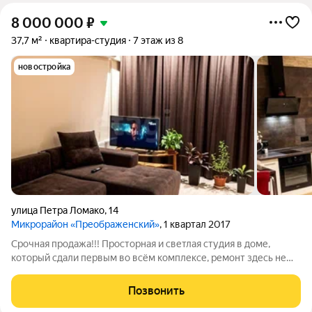
8 000 000
₽
37,7 м²
квартира-студия
7 этаж из 8
новостройка
улица Петра Ломако
,
14
Микрорайон «Преображенский»
, 1 квартал 2017
Срочная продажа!!! Просторная и светлая студия в доме,
который сдали первым во всём комплексе, ремонт здесь не
нужен, просто заезжайте и живите. Место, задавшее планку
качества для всего района и до сих пор её удерживающее. С
Позвонить
балкона открывается