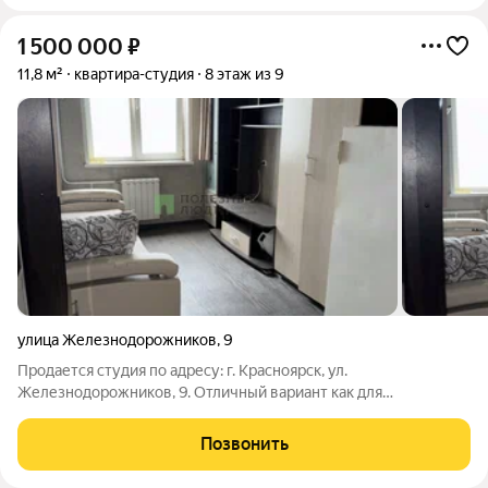
1 500 000
₽
11,8 м²
квартира-студия
8 этаж из 9
улица Железнодорожников
,
9
Продается студия по адресу: г. Красноярск, ул.
Железнодорожников, 9. Отличный вариант как для
собственного проживания, так и для сдачи в аренду. Дом
расположен в районе с развитой инфраструктурой: в шаговой
Позвонить
доступности магазины, супермаркеты,