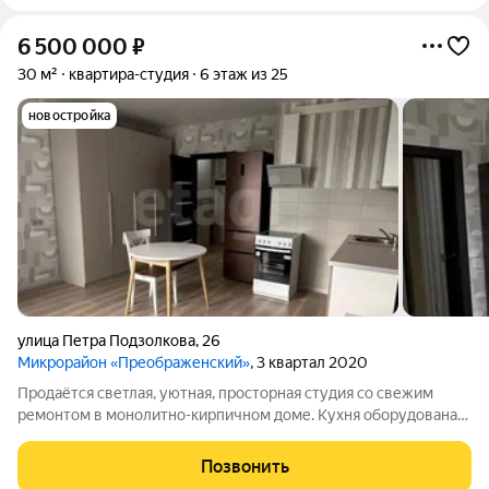
6 500 000
₽
30 м²
квартира-студия
6 этаж из 25
новостройка
улица Петра Подзолкова
,
26
Микрорайон «Преображенский»
, 3 квартал 2020
Продаётся светлая, уютная, просторная студия со свежим
ремонтом в монолитно-кирпичном доме. Кухня оборудована
современной техникой, включая холодильник и духовой шкаф.
В комнате уcтaнoвлен вместительный шкаф и удобная
Позвонить
кровать, всё готово к