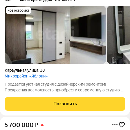
новостройка
Караульная улица
,
38
Микрорайон «Яблони»
Продаётся уютная студия с дизайнерским ремонтом!
Прекрасная возможность приобрести современную студию в
развитом районе с отличной инфраструктурой. Квартира
после качественного ремонта, который был выполнен 3 года
Позвонить
назад всё находится в идеальном
5 700 000
₽