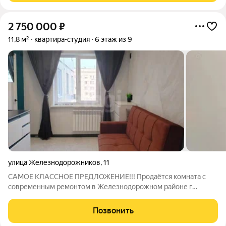
2 750 000
₽
11,8 м²
квартира-студия
6 этаж из 9
улица Железнодорожников
,
11
САМОЕ КЛАССНОЕ ПРЕДЛОЖЕНИЕ!!! Продаётся комната с
современным ремонтом в Железнодорожном районе г
Красноярск. Объект расположен на 6 этаже и полностью готов
к проживанию. Выполнен качественный ремонт: установлены
Позвонить
натяжной потолок, пластиковые