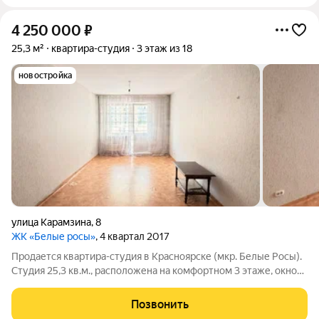
4 250 000
₽
25,3 м²
квартира-студия
3 этаж из 18
новостройка
улица Карамзина
,
8
ЖК «Белые росы»
, 4 квартал 2017
Продается квартира-студия в Красноярске (мкр. Белые Росы).
Студия 25,3 кв.м., расположена на комфортном 3 этаже, окно
выходит во двор. Косметический ремонт от застройщика. В
микрорайоне хорошо развита инфраструктура: поблизости
Позвонить
находятся магазины,