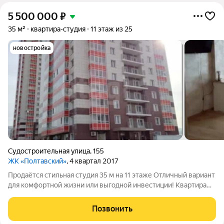
5 500 000
₽
35 м²
квартира-студия
11 этаж из 25
новостройка
Судостроительная улица
,
155
ЖК «Полтавский»
, 4 квартал 2017
Продаётся стильная студия 35 м на 11 этаже Отличный вариант
для комфортной жизни или выгодной инвестиции! Квартира
идеально подойдёт для молодой семьи или студента - удобное
пространство, которое легко адаптировать под себя. Площадь
Позвонить
35 м -