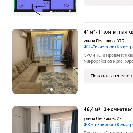
этaжноcти. Зaстрoйщикo
+
5
41 м² · 1-комнатная к
улица Лесников
,
37Б
ЖК «Тихие зори (Красстр
СРОЧНО!!! Продается кв
микрорайонов Красноярс
домом. Новый монолитно
собственной благоустро
Показать телефон
квартире выполнен ремо
+
7
46,4 м² · 2-комнатна
улица Лесников
,
27
ЖК «Тихие зори (Красстр
Продается 2-х комнатная