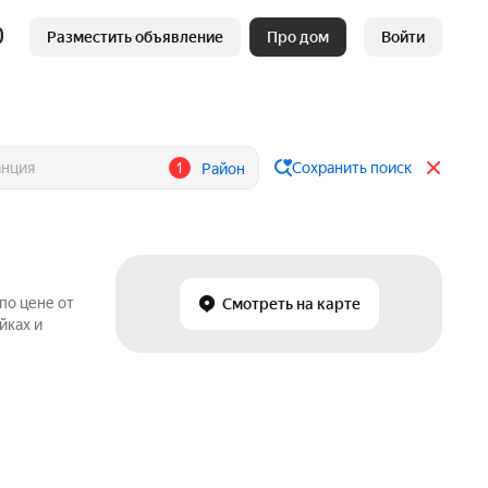
Разместить объявление
Про дом
Войти
1
Сохранить поиск
Район
по цене от
Смотреть на карте
йках и