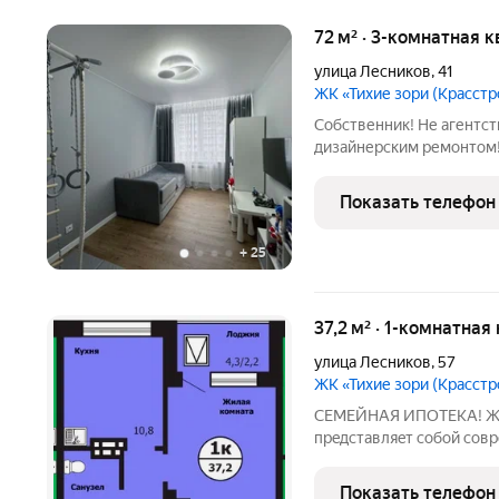
72 м² · 3-комнатная к
улица Лесников
,
41
ЖК «Тихие зори (Красстр
Собственник! Не агентств
дизайнерским ремонтом! 
экологически чистом районе г.Красно
кто хочет приобрести кр
Показать телефон
дня
+
25
37,2 м² · 1-комнатная
улица Лесников
,
57
ЖК «Тихие зори (Красстр
СЕМЕЙНАЯ ИПОТЕКА! Жил
пpeдставляeт coбoй coв
paмкax которой оcущeст
монолитнo-кирпичныx и 
Показать телефон