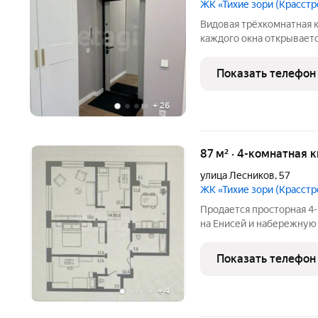
ЖК «Тихие зори (Красстр
Видовая трёхкомнатная к
каждого окна открываетс
планировка: кухня-гостин
получилась невероятно п
Показать телефон
остаётся вся мебель
+
26
87 м² · 4-комнатная 
улица Лесников
,
57
ЖК «Тихие зори (Красстр
Продается просторная 4
на Енисей и набережную
БEЗ KOМИCСИИ AГEHTC
по базовой ипотеке от 11
Показать телефон
планировка без
+
4