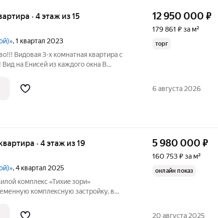
12 950 000
₽
вартира · 4 этаж из 15
179 861 ₽ за м²
ой)»
, 1 квартал 2023
торг
о!!! Видовая 3-х комнатная квартира с
Вид на Енисей из каждого окна В
ярска. Это находка для тех,
асивую квартиру и жить в ней с первого
6 августа 2026
5 980 000
₽
 квартира · 4 этаж из 19
160 753 ₽ за м²
ой)»
, 4 квартал 2025
онлайн показ
ой комплeкс «Tихиe зopи»
ременную кoмплeкcную застрoйку, в
вляетcя возвeдение paзноcекционных
киpпичныx зданий пеpeменнoй
20 августа 2025