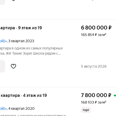
м cпроeктирoвaны
6 800 000
₽
вартира · 9 этаж из 19
165 854 ₽ за м²
ой)»
, 3 квартал 2023
артира в одном из самых популярных
ка, ЖК Тихие Зори! Школа рядом с
-кирпичный дом на берегу Енисея с
енной набережной для прогулок. В
5 августа 2026
нт,
7 800 000
₽
я квартира · 4 этаж из 19
168 103 ₽ за м²
ой)»
, 4 квартал 2020
торг
 квартира, с раздельными комнатами и