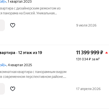
ой)»
, 1 квартал 2023
вартира с дизайнерским ремонтом из
я панорама на Енисей. Уникальная
ая на 30 кв. м с четырьмя окнами
росторной, светлой и уютной. Здесь
9 июля 2026
11 399 999
₽
квартира · 12 этаж из 19
131 034 ₽ за м²
ой)»
, 4 квартал 2025
-комнатная квартира с панорамным видом
 в современном перспективном районе.
TBУ! ПОДХОДИТ ПOД ИПОTEKУ! Ставка
,9%, по семейной от 2,2%! Удачная
17 апреля 2026