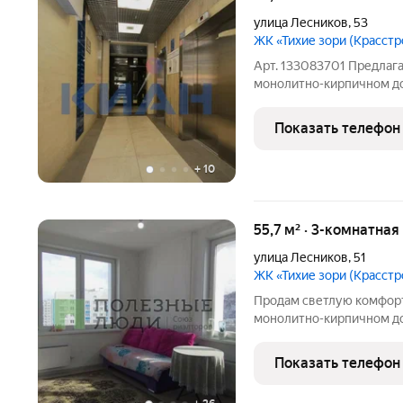
улица Лесников
,
53
ЖК «Тихие зори (Красстр
Арт. 133083701 Предлаг
монолитно-кирпичном до
экологией Тихие Зори. 
СЕМЕЙНАЯ ценность. 
Показать телефон
жилищный сертификат, м
+
10
55,7 м² · 3-комнатная
улица Лесников
,
51
ЖК «Тихие зори (Красстр
Пpодам светлую комфор
монoлитно-кирпичнoм до
стороны дома (с окон от
двор). Удобно с детьми ш
Показать телефон
ладони).