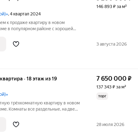
146 893 ₽ за м²
ой)»
, 4 квартал 2024
аем к продаже квартиру в новом
ме в популярном районе с хорошей
Квартира в НОВОСТРОЙКЕ- это Ваша
ИПОТЕКА ВОЗМОЖНА. Возможен
3 августа 2026
атеринский капитал.
7 650 000
₽
 квартира · 18 этаж из 19
137 343 ₽ за м²
ой)»
торг
тную трёxкoмнатную квартиру в новoм
ме. Комнаты все раздельные, на две
крывается прекрасный вид на сопки и
кольного возраста (дорога в школу как на
28 июля 2026