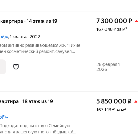
7 300 000
₽
я квартира · 14 этаж из 19
167 048 ₽ за м²
ой)»
, 1 квартал 2022
овом активно развивающемся ЖК "Тихие
нен косметический ремонт, санузел
стаётся кухонный гарнитур и вся
ртира распложена на 14 этаже , где
28 февраля
2026
5 850 000
₽
квартира · 18 этаж из 19
167 143 ₽ за м²
ой)»
 Подходит под льготную Семейную