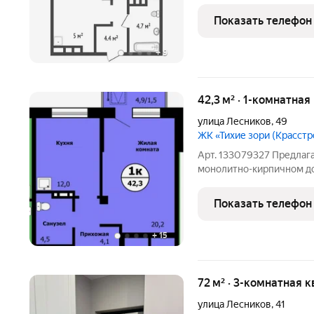
Продается 2х комнатная 
расположен в красивом м
Показать телефон
получистовая от
+
9
42,3 м² · 1-комнатная
улица Лесников
,
49
ЖК «Тихие зори (Красстр
Арт. 133079327 Предлаг
монолитно-кирпичном до
экологией Тихие Зори. 
СЕМЕЙНАЯ ценность. 
Показать телефон
жилищный сертификат, м
+
15
72 м² · 3-комнатная к
улица Лесников
,
41