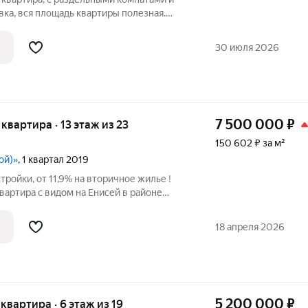
вка, вся площадь квартиры полезная.
,2м2., просторные сан.узел и лоджия.
ан.узел полностью в кафеле. Хорошие,
30 июля 2026
7 500 000
₽
я квартира · 13 этаж из 23
150 602 ₽ за м²
ой)»
, 1 квартал 2019
тройки, от 11,9% на вторичное жилье !
вартира с видом на Енисей в районе
я и левого берега, как живая картина в
18 апреля 2026
5 200 000
₽
 квартира · 6 этаж из 19