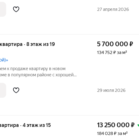
квартира в микрорайоне Тихие Зори. Дом
есте - на набережной Енисея. Отделка
27 апреля 2026
5 700 000
₽
 квартира · 8 этаж из 19
134 752 ₽ за м²
ой)»
аем к продаже квартиру в новом
ме в популярном районе с хорошей
Квартира в НОВОСТРОЙКЕ- это Ваша
ИПОТЕКА ВОЗМОЖНА. Возможен
29 июля 2026
атеринский капитал.
13 250 000
₽
вартира · 4 этаж из 15
184 028 ₽ за м²