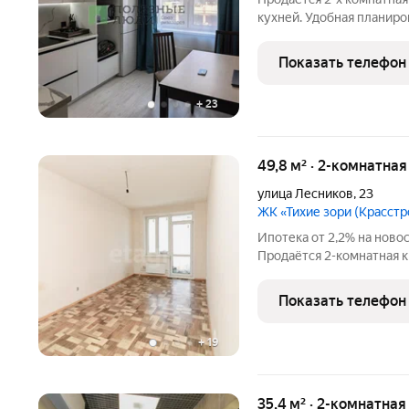
кухней. Удобная планиро
Кухня 9,6м2., комнаты 28
Косметический ремонт. С
Показать телефон
новые
+
23
49,8 м² · 2-комнатна
улица Лесников
,
23
ЖК «Тихие зори (Красстр
Ипотека от 2,2% на новос
Продаётся 2-комнатная к
«Тихие Зори» Главное преимущество: Панорамные виды из окон
шикарная панорама Енисе
Показать телефон
вашей
+
19
35,4 м² · 2-комнатная