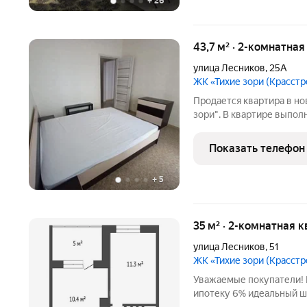
+
26
43,7 м² · 2-комнатна
улица Лесников
,
25А
ЖК «Тихие зори (Красстр
Продается квартира в н
зори". В квартире выпол
совмещенный в кафеле. О
мебель, что на фото. Ква
Показать телефон
открывается
+
5
35 м² · 2-комнатная 
улица Лесников
,
51
ЖК «Тихие зори (Красстр
Уважаемые покупатели!
ипотеку 6% идеальный шанс для вашего уютного гнёздышка!