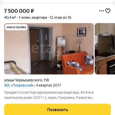
7 500 000
₽
40,4 м²
1-комн. квартира
12 этаж из 16
новостройка
улица Чернышевского
,
118
ЖК «Покровский»
, 4 квартал 2017
Продается светлая однокомнатная квартира, 40,4 м в
панельном доме (2017 г.), мкрн. Покровка. Развитая
инфраструктура. В шаговой доступности: остановки
общественного транспорта, магазины, салоны красоты,
Позвонить
стоматологии, поликлиники, пункты выдачи. Возле