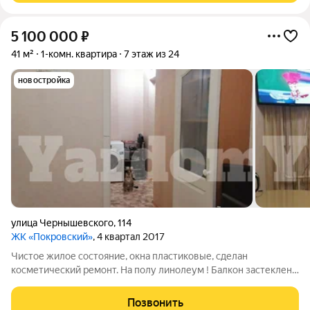
5 100 000
₽
41 м²
1-комн. квартира
7 этаж из 24
новостройка
улица Чернышевского
,
114
ЖК «Покровский»
, 4 квартал 2017
Чистое жилое состояние, окна пластиковые, сделан
косметический ремонт. На полу линолеум ! Балкон застеклен.
Санузел в современном кафеле! Очень светлая приятная
квартира, чистый подъезд! Оборудована большая гардеробная,
Позвонить