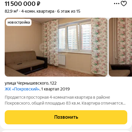
11 500 000
₽
82,9 м²
4-комн. квартира
6 этаж из 15
новостройка
улица Чернышевского
,
122
ЖК «Покровский»
, 1 квартал 2019
Продается просторная 4-комнатная квартира в районе
Покровского, общей площадью 83 кв.м. Квартира отличается
рациональной планировкой с изолированными комнатами, что
обеспечивает комфорт для большой семьи или возможности
Позвонить
для организации личного