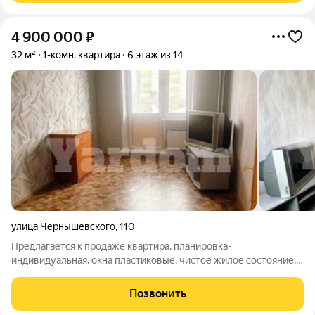
4 900 000
₽
32 м²
1-комн. квартира
6 этаж из 14
улица Чернышевского
,
110
Предлагается к продаже квартира, планировка-
индивидуальная, окна пластиковые, чистое жилое состояние,
балкон застеклен, сделан косметический ремонт, на полу
линолеум, санузел раздельный, ванна фартук в современном
Позвонить
кафель. Мебель техника по