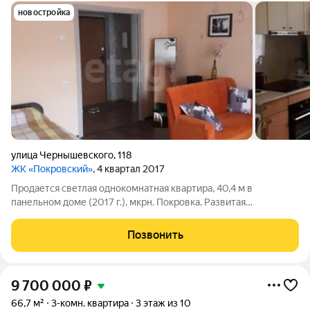
новостройка
улица Чернышевского
,
118
ЖК «Покровский»
, 4 квартал 2017
Продается светлая однокомнатная квартира, 40,4 м в
панельном доме (2017 г.), мкрн. Покровка. Развитая
инфраструктура. В шаговой доступности: остановки
общественного транспорта, магазины, салоны красоты,
Позвонить
стоматологии, поликлиники, пункты выдачи. Возле
9 700 000
₽
66,7 м²
3-комн. квартира
3 этаж из 10