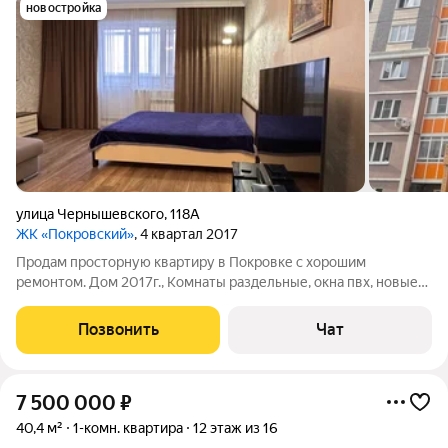
новостройка
улица Чернышевского
,
118А
ЖК «Покровский»
, 4 квартал 2017
Продам просторную квартиру в Покровке с хорошим
ремонтом. Дом 2017г., Комнаты раздельные, окна пвх, новые
радиаторы, везде ламинат, добротные межкомнатные двери,
стены выровнены. Кафель в санузле. Продается со всей
Позвонить
Чат
мебелью и бытовой техникой(Кухню
7 500 000
₽
40,4 м²
1-комн. квартира
12 этаж из 16