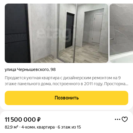
улица Чернышевского
,
98
Продается уютная квартира с дизайнерским ремонтом на 9
этаже панельного дома, построенного в 2011 году. Просторная
комната оформлена в светлых тонах с оригинальными
элементами декора. Из окон открывается вид на городскую
Позвонить
улицу, что обеспечивает
11 500 000
₽
82,9 м²
4-комн. квартира
6 этаж из 15