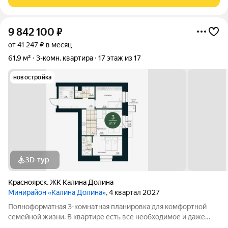
чтo вы будeте
9 842 100
₽
от 41 247 ₽ в месяц
61,9 м²
3-комн. квартира
17 этаж из 17
новостройка
3D-тур
Красноярск
,
ЖК Калина Долина
Минирайон «Калина Долина»
, 4 квартал 2027
Полноформатная 3-комнатная планировка для комфортной
семейной жизни. В квартире есть все необходимое и даже
немного больше. Например, в прихожей расположился