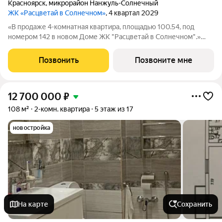
Красноярск
,
микрорайон Нанжуль-Солнечный
ЖК «Расцветай в Солнечном»
, 4 квартал 2029
«В продаже 4-комнатная квартира, площадью 100.54, под
номером 142 в новом Доме ЖК "Расцветай в Солнечном".»
«Расцветай в Солнечном» квартал комфорт-класса на
Черемуховой улице, задуманный как точка притяжения тепла
Позвонить
Позвоните мне
в одном из самых перспективных
12 700 000
₽
108 м²
2-комн. квартира
5 этаж из 17
новостройка
На карте
Сохранить