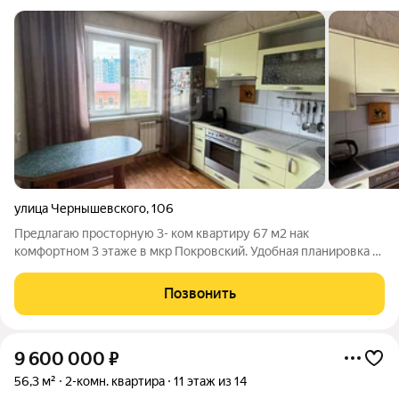
улица Чернышевского
,
106
Предлагаю просторную 3- ком квартиру 67 м2 нак
комфортном 3 этаже в мкр Покровский. Удобная планировка с
изолированными комнатами и отдельной гардеробной. Окна
выходят на две стороны, обеспечивая отличное
Позвонить
проветривание, много света и приятный вид.
9 600 000
₽
56,3 м²
2-комн. квартира
11 этаж из 14