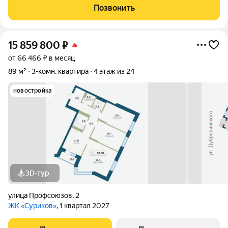
административное здание и деревья. За счет в чего в квартире
Позвонить
нет шума с улицы, тишина и покой.
15 859 800
₽
от 66 466 ₽ в месяц
89 м²
3-комн. квартира
4 этаж из 24
новостройка
3D-тур
улица Профсоюзов
,
2
ЖК «Суриков»
, 1 квартал 2027