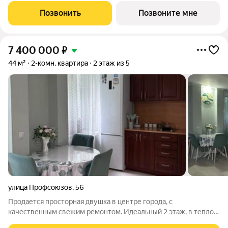
вместительный гардероб, а собственный санузел в мастер-
Позвонить
Позвоните мне
спальне позволит создать приватное
7 400 000
₽
44 м²
2-комн. квартира
2 этаж из 5
улица Профсоюзов
,
56
Продается просторная двушка в центре города, с
качественным свежим ремонтом. Идеальный 2 этаж, в теплом
5-этажном доме с толстыми стенами. Окна выходят на