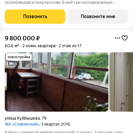
полюбившаяся покупателям. В ней три изолированные
спальни и просторная кухня-гостиная, объединяющая всех
членов семьи, с полукруглым витражным эркером. Из окон
Позвонить
Позвоните мне
некоторых квартир открываются
9 800 000
₽
60,6 м²
2-комн. квартира
2 этаж из 17
новостройка
улица Куйбышева
,
79
ЖК «Славянский»
, 3 квартал 2016
Район с развитой инфраструктурой: 3 школы, 3 детских сада,