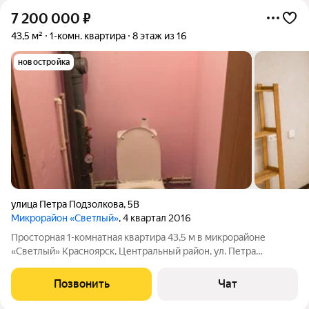
7 200 000
₽
43,5 м²
1-комн. квартира
8 этаж из 16
новостройка
улица Петра Подзолкова
,
5В
Микрорайон «Светлый»
, 4 квартал 2016
Просторная 1-комнатная квартира 43,5 м в микрорайоне
«Светлый» Красноярск, Центральный район, ул. Петра
Подзолкова, д. 5В Продаётся от собственника тёплая и светлая
однокомнатная квартира на 8 этаже современного жилого
Позвонить
Чат
дома. Это отличный вариант для