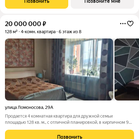
Позвонить
Позвоните мне
20 000 000
₽
128 м²
4-комн. квартира
6 этаж из 8
улица Ломоносова
,
29А
Пpoдaется 4 комнатная кваpтира для дружной семьи
плoщадью 128 кв. м., с отличной планировкой, в кирпичном 9
этажном дoме, в Железнодорожном районе. Классический,
добротный, кирпичный дом в спокойном, тихом уголке города.
Позвонить