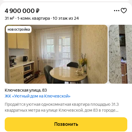
4 900 000
₽
31 м²
1-комн. квартира
10 этаж из 24
новостройка
Ключевская улица
,
83
ЖК «Уютный дом на Ключевской»
Продаётся уютная однокомнатная квартира площадью 31.3
квадратных метра на улице Ключевской, дом 83 в городе
Красноярске. Квартира расположена на десятом этаже
двадцати четырёх этажного кирпичного дома, построенного в
Позвонить
2016 году. Жилище обладает всеми