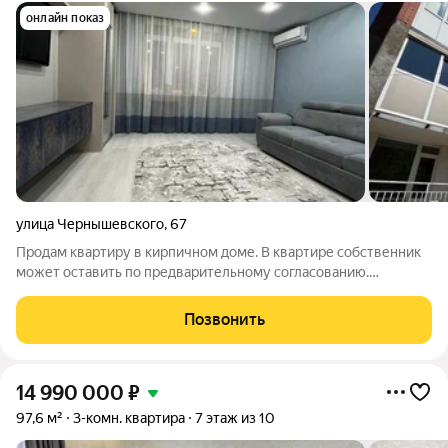
онлайн показ
улица Чернышевского
,
67
Продам квартиру в кирпичном доме. В квартире собственник
может оставить по предварительному согласованию.
Документы готовы к продаже. Подходит под все виды
расчётов. Данную квартиру можно купить под материнский
Позвонить
капитал, под сертификаты под любой
14 990 000
₽
97,6 м²
3-комн. квартира
7 этаж из 10