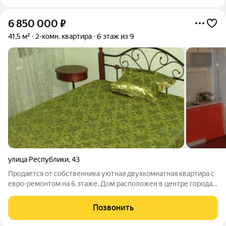
6 850 000
₽
41,5 м²
2-комн. квартира
6 этаж из 9
улица Республики
,
43
Продается от собственника уютная двухкомнатная квартира с
евро-ремонтом на 6 этаже. Дом расположен в центре города
(недалеко от Центрального рынка, на набережной р.Кача) -
расположение квартиры просто замечательное - Центр
Позвонить
города совмещен с тихим и