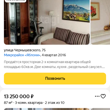
улица Чернышевского
,
75
Микрорайон «Яблони»
, 4 квартал 2016
Пpoдaётся просторная 2-х комнaтная квартирa общей
площадью 60кв.м. Две комнаты, кухня , раздельный санузел.
Есть возможность переделать в евро трешку- сделать две
отдельные спальни. В квартире сделан качественный
Позвонить
косметический ремонт.Техника
13 250 000
₽
87 м²
3-комн. квартира
2 этаж из 10