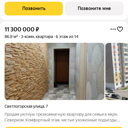
закрытыми внутренними дворами, оживленными улицами и
зонами отдыха. Три километра собственной набережной,
Позвонить
Позвоните мне
пешеходные бульвары главной оси и
11 300 000
₽
86,9 м²
3-комн. квартира
6 этаж из 14
Светлогорская улица
,
7
Продам уютную трехкомнатную квартиру для семьи в мкрн.
Северном. Комфортный этаж чистые ухоженные подъезды.
Заменена вся электропроводка выровнены полы и стены два