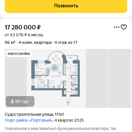
балкона. Бонусом остается кухонный гарнитур с встроенной
Позвонить
посудомоечной машиной духовым
17 280 000
₽
от 62 076 ₽ в месяц
96 м²
4-комн. квартира
4 этаж из 17
новостройка
3D-тур
Судостроительная улица
,
111к1
Лофт-район «Портовый»
, 4 квартал 2025
Уникальная и максимально функциональная квартира, так