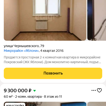
улица Чернышевского
,
79
Микрорайон «Яблони»
, 4 квартал 2016
Продается просторная 2-х комнатная квартира в микрорайоне
Покровский (ЖК Яблони). Дом монолитно-кирпичный, подъезд
чистый, есть пандус. Два лифта. При входе в квартиру вы
попадаете в просторный холл. Далее расположены две
Позвонить
комнаты квадратной формы,
9 300 000
₽
60 м²
2-комн. квартира
8 этаж из 11
новостройка