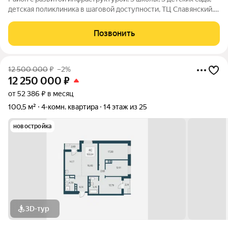
детская поликлиника в шаговой доступности, ТЦ Славянский.
Не далеко от центра, ЖД вокзала. Один собственник, без
обременений. Очень тихий и ухоженный двор. В подъезде
Позвонить
дежурят консьержки.
12 500 000
₽
–2%
12 250 000
₽
от 52 386 ₽ в месяц
100,5 м²
4-комн. квартира
14 этаж из 25
новостройка
3D-тур