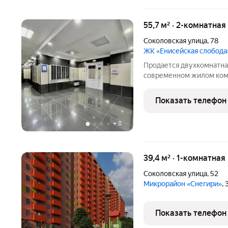
55,7 м² · 2-комнатная
Соколовская улица
,
78
ЖК «Енисейская слобода
Продается двухкомнатна
современном жилом ком
Ключевое преимущество уникальная планировка с увеличен
площадью за счет техниче
Показать телефон
имеют дополнительное
+
8
39,4 м² · 1-комнатная
Соколовская улица
,
52
Микрорайон «Снегири»
,
Показать телефон