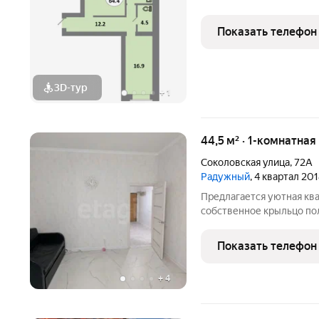
Показать телефон
3D-тур
+
1
44,5 м² · 1-комнатная
Соколовская улица
,
72А
Радужный
, 4 квартал 20
Предлагается уютная кв
собственное крыльцо полная автономия и отсутствие соседей по
лестничной клетке. Вну
косметический ремонт. 
Показать телефон
светлым кафелем,
+
4