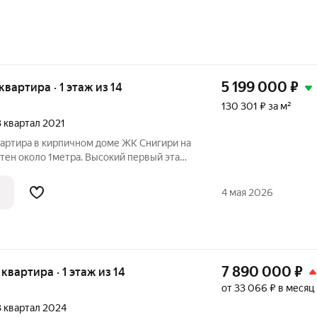
5 199 000
₽
 квартира · 1 этаж из 14
130 301 ₽ за м²
 3 квартал 2021
вартира в кирпичном доме ЖК Снигири на
тен около 1метра. Высокий первый этаж
ого. Квартира чистая ,теплая, сделан
олы с подогревом, большая кухня 10 м2,
4 мая 2026
7 890 000
₽
 квартира · 1 этаж из 14
от 33 066 ₽ в месяц
 3 квартал 2024