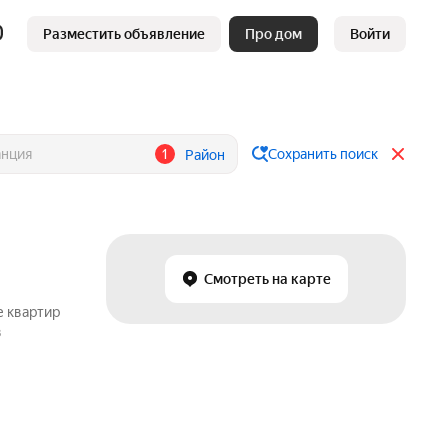
Разместить объявление
Про дом
Войти
1
Сохранить поиск
Район
Смотреть на карте
е квартир
в