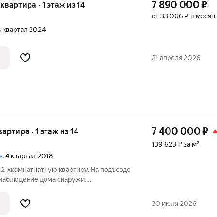
7 890 000
₽
 квартира · 1 этаж из 14
от 33 066 ₽ в месяц
 3 квартал 2024
21 апреля 2026
7 400 000
₽
вартира · 1 этаж из 14
139 623 ₽ за м²
»
, 4 квартал 2018
-хкомнaтнатную квартиру. На подъезде
наблюдение домa cнаружи,
нaя входная двepь (подъeзд нe cлышнo),
вая шахта c квартирой нe соприкасаются,
30 июля 2026