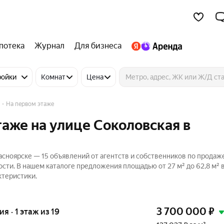
потека
Журнал
Для бизнеса
ройки
Комнат
Цена
На первом этаже
таже на улице Соколовская в
асноярске — 15 объявлений от агентств и собственников по продаж
сти. В нашем каталоге предложения площадью от 27 м² до 62,8 м² 
ктеристики.
3 700 000
₽
ия · 1 этаж из 19