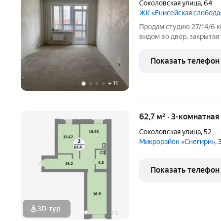
Соколовская улица
,
64
ЖК «Енисейская слобода
Продам студию 27/14/6 кв
видом во двор, закрыта
чистовая отделка: натяж
стяжка, окно ПВХ, качес
Показать телефон
лоджия.
+
11
62,7 м² · 3-комнатная
Соколовская улица
,
52
Микрорайон «Снегири»
,
Показать телефон
3D-тур
+
1