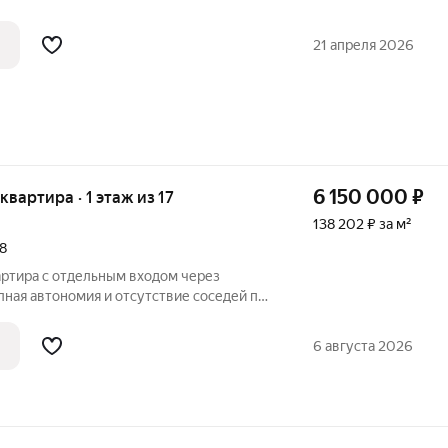
21 апреля 2026
6 150 000
₽
 квартира · 1 этаж из 17
138 202 ₽ за м²
18
артира с отдельным входом через
треннее состояние: Сделан качественный
Санузел совмещенный, облицован
6 августа 2026