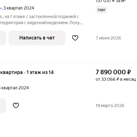
137 037 ₽ за м²
»
, 3 квартал 2024
торг
., на 1 этаже с застекленной лоджией с
я территория с видеонаблюдением. Полу
ной потолок, выровнены стены, на полу
твенная входная дверь, просторная
Написать в чат
7 июня 2026
7 890 000
₽
 квартира · 1 этаж из 14
от 33 066 ₽ в месяц
 3 квартал 2024
18 марта 2026