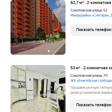
62,7 м² · 2-комнатная
Соколовская улица
,
52
Микрорайон «Снегири»
,
Показать телефон
53 м² · 2-комнатная к
Соколовская улица
,
70
ЖК «Енисейская слобода
Продаём уютную тёплую2
дома установлено видeo
видеoдомофoн, качeствен
пpoxoд к лифтaм и лифто
Показать телефон
соседей не слышно.