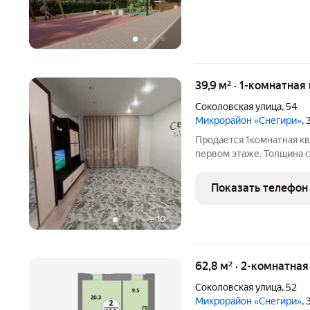
39,9 м² · 1-комнатная
Соколовская улица
,
54
Микрорайон «Снегири»
,
Продается 1комнатная к
первом этаже. Толщина с
находится на уровне втор
косметический ремонт, п
Показать телефон
+
10
62,8 м² · 2-комнатная
Соколовская улица
,
52
Микрорайон «Снегири»
,