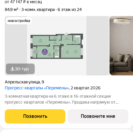
от 47 147 ₽ в месяц
84,9 м²
3-комн. квартира
6 этаж из 24
новостройка
3D-тур
Апрельская улица
,
9
Прогресс-кварталы «Перемены»
, 2 квартал 2026
3-комнатная квартира на 6 этаже в 16-этажной секции
прогресс-кварталов «Перемены». Продажа напрямую от
застройщика с возможностью применения акций и скидок.
Индивидуальный подбор наиболее выгодного варианта
Позвонить
Позвоните мне
покупки. Бесплатное сопровождение по