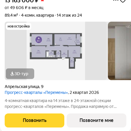
13 163 000
₽
от 49 606 ₽ в месяц
89,4 м²
4-комн. квартира
14 этаж из 24
новостройка
3D-тур
Апрельская улица
,
9
Прогресс-кварталы «Перемены»
, 2 квартал 2026
4-комнатная квартира на 14 этаже в 24-этажной секции
прогресс-кварталов «Перемены». Продажа напрямую от
застройщика с возможностью применения акций и скидок.
Индивидуальный подбор наиболее выгодного варианта
Позвонить
Позвоните мне
покупки. Бесплатное сопровождение по