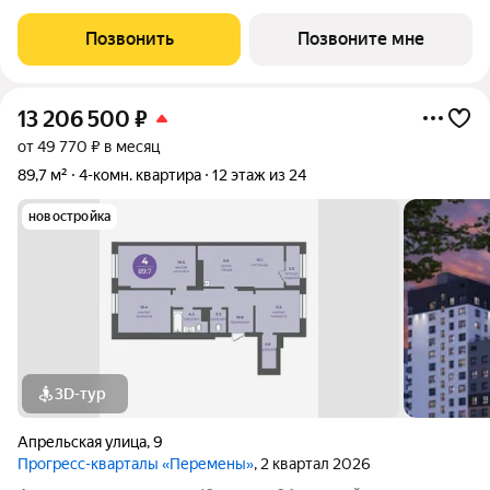
застройщика с возможностью применения акций и скидок.
Индивидуальный подбор наиболее выгодного варианта
Позвонить
Позвоните мне
покупки. Бесплатное сопровождение по
13 206 500
₽
от 49 770 ₽ в месяц
89,7 м²
4-комн. квартира
12 этаж из 24
новостройка
3D-тур
Апрельская улица
,
9
Прогресс-кварталы «Перемены»
, 2 квартал 2026