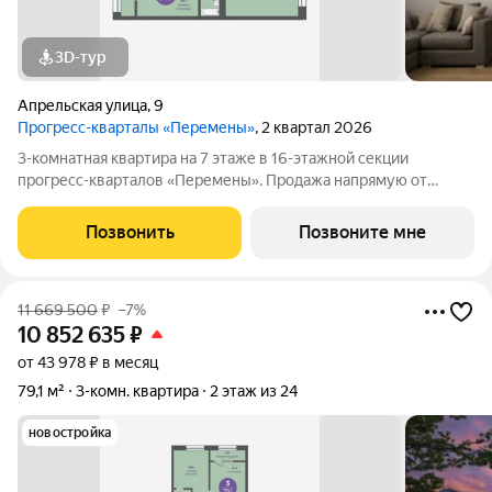
3D-тур
Апрельская улица
,
9
Прогресс-кварталы «Перемены»
, 2 квартал 2026
3-комнатная квартира на 7 этаже в 16-этажной секции
прогресс-кварталов «Перемены». Продажа напрямую от
застройщика с возможностью применения акций и скидок.
Индивидуальный подбор наиболее выгодного варианта
Позвонить
Позвоните мне
покупки. Бесплатное сопровождение по
11 669 500
₽
–7%
10 852 635
₽
от 43 978 ₽ в месяц
79,1 м²
3-комн. квартира
2 этаж из 24
новостройка