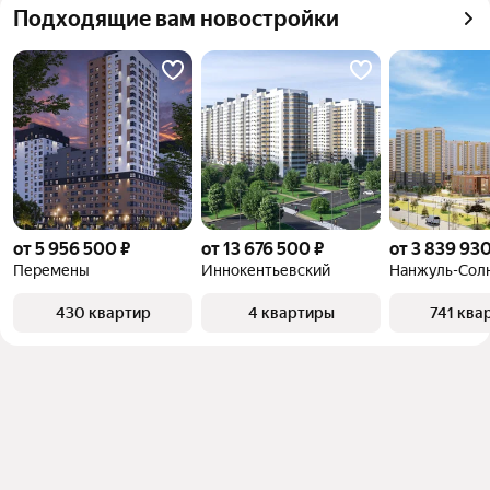
Подходящие вам новостройки
от 5 956 500 ₽
от 13 676 500 ₽
от 3 839 930
Перемены
Иннокентьевский
Нанжуль-Сол
430 квартир
4 квартиры
741 ква