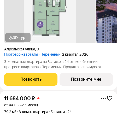
3D-тур
Апрельская улица
,
9
Прогресс-кварталы «Перемены»
, 2 квартал 2026
3-комнатная квартира на 8 этаже в 24-этажной секции
прогресс-кварталов «Перемены». Продажа напрямую от
застройщика с возможностью применения акций и скидок.
Индивидуальный подбор наиболее выгодного варианта
Позвонить
Позвоните мне
покупки. Бесплатное сопровождение по
11 684 000
₽
от 44 033 ₽ в месяц
79,2 м²
3-комн. квартира
5 этаж из 24