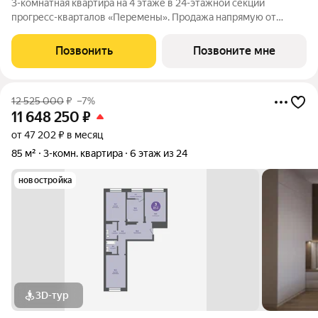
3-комнатная квартира на 4 этаже в 24-этажной секции
прогресс-кварталов «Перемены». Продажа напрямую от
застройщика с возможностью применения акций и скидок.
Индивидуальный подбор наиболее выгодного варианта
Позвонить
Позвоните мне
покупки. Бесплатное сопровождение по
12 525 000
₽
–7%
11 648 250
₽
от 47 202 ₽ в месяц
85 м²
3-комн. квартира
6 этаж из 24
новостройка
3D-тур