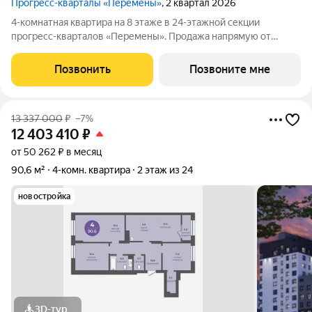
Прогресс-кварталы «Перемены»
, 2 квартал 2026
4-комнатная квартира на 8 этаже в 24-этажной секции
прогресс-кварталов «Перемены». Продажа напрямую от
застройщика с возможностью применения акций и скидок.
Индивидуальный подбор наиболее выгодного варианта
Позвонить
Позвоните мне
покупки. Бесплатное сопровождение по
13 337 000
₽
–7%
12 403 410
₽
от 50 262 ₽ в месяц
90,6 м²
4-комн. квартира
2 этаж из 24
новостройка
3D-тур