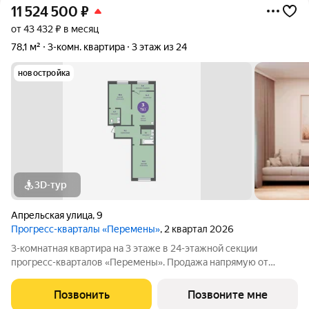
11 524 500
₽
от 43 432 ₽ в месяц
78,1 м²
3-комн. квартира
3 этаж из 24
новостройка
3D-тур
Апрельская улица
,
9
Прогресс-кварталы «Перемены»
, 2 квартал 2026
3-комнатная квартира на 3 этаже в 24-этажной секции
прогресс-кварталов «Перемены». Продажа напрямую от
застройщика с возможностью применения акций и скидок.
Индивидуальный подбор наиболее выгодного варианта
Позвонить
Позвоните мне
покупки. Бесплатное сопровождение по