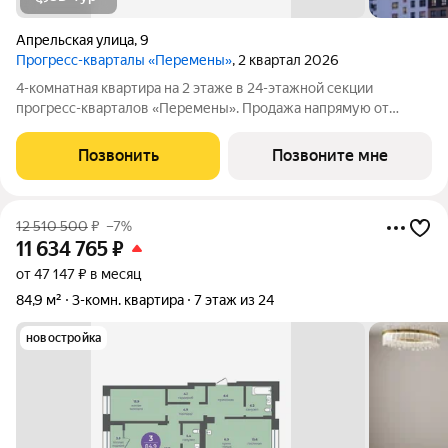
Апрельская улица
,
9
Прогресс-кварталы «Перемены»
, 2 квартал 2026
4-комнатная квартира на 2 этаже в 24-этажной секции
прогресс-кварталов «Перемены». Продажа напрямую от
застройщика с возможностью применения акций и скидок.
Индивидуальный подбор наиболее выгодного варианта
Позвонить
Позвоните мне
покупки. Бесплатное сопровождение по
12 510 500
₽
–7%
11 634 765
₽
от 47 147 ₽ в месяц
84,9 м²
3-комн. квартира
7 этаж из 24
новостройка