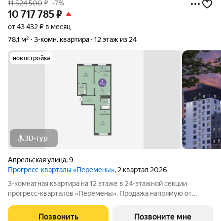
11 524 500
₽
–7%
10 717 785
₽
от 43 432 ₽ в месяц
78,1 м²
3-комн. квартира
12 этаж из 24
новостройка
3D-тур
Апрельская улица
,
9
Прогресс-кварталы «Перемены»
, 2 квартал 2026
3-комнатная квартира на 12 этаже в 24-этажной секции
прогресс-кварталов «Перемены». Продажа напрямую от
застройщика с возможностью применения акций и скидок.
Индивидуальный подбор наиболее выгодного варианта
Позвонить
Позвоните мне