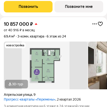
застройщика с возможностью применения акций и скидок.
Индивидуальный подбор наиболее выгодного варианта
Позвонить
Позвоните мне
покупки. Бесплатное сопровождение по
10 857 000
₽
от 40 916 ₽ в месяц
69,4 м²
3-комн. квартира
6 этаж из 24
новостройка
3D-тур
Апрельская улица
,
9
Прогресс-кварталы «Перемены»
, 2 квартал 2026
3-комнатная квартира на 6 этаже в 24-этажной секции