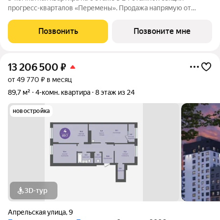
прогресс-кварталов «Перемены». Продажа напрямую от
застройщика с возможностью применения акций и скидок.
Индивидуальный подбор наиболее выгодного варианта
Позвонить
Позвоните мне
покупки. Бесплатное сопровождение по
13 206 500
₽
от 49 770 ₽ в месяц
89,7 м²
4-комн. квартира
8 этаж из 24
новостройка
3D-тур
Апрельская улица
,
9