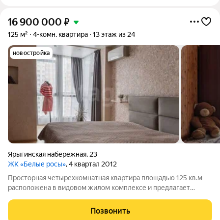
16 900 000
₽
125 м²
4-комн. квартира
13 этаж из 24
новостройка
Ярыгинская набережная
,
23
ЖК «Белые росы»
, 4 квартал 2012
Просторная четырехкомнатная квартира площадью 125 кв.м
расположена в видовом жилом комплексе и предлагает
уникальные панорамные виды на реку Енисей и город
Красноярск. Ключевым преимуществом объекта является его
Позвонить
интеллектуальная планировка,