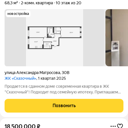
68,3 м²
2-комн. квартира
10 этаж из 20
новостройка
улица Александра Матросова
,
30В
ЖК «Сказочный»
, 1 квартал 2025
Продается в сданном доме современная квартира в ЖК
"Сказочный"! Подходит под семейную ипотеку. Приглашаем
ознакомиться с великолепной 2-комнатной квартирой общей
площадью 68,25 м на 10-м этаже нового современного дома в
Позвонить
живописном районе Красноярска
18 500 000
₽