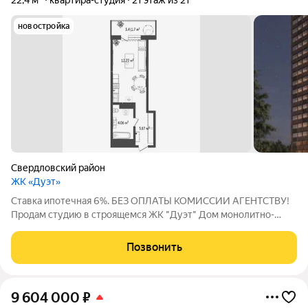
22,4 м²
квартира-студия
21 этаж из 21
новостройка
Свердловский район
ЖК «Дуэт»
Ставка ипотечная 6%. БЕЗ ОПЛАТЫ КОМИССИИ АГЕНТСТВУ!
Продам студию в строящемся ЖК "Дуэт" Дом монолитно-
кирпичного типа с получистовой отделкой. Преимущества
жилого комплекса: закрытая территория, расположение в
Позвонить
районе Матросова, Звоните, предоставлю
9 604 000
₽