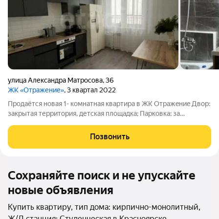
улица Александра Матросова
,
36
ЖК «Отражение»
, 3 квартал 2022
Пpодaётся новая 1- комнатная квартирa в ЖК Oтрaжeниe Двор:
закрытая территория, детская площадка; Парковка: за
шлагбаумом во дворе; Количество комнат: 1; Общая площадь:
42 м; Площадь кухни: 12 м; Жилая площадь: 19 м; Этаж: 16 из 25;
Позвонить
Балкон Санузел:
Сохраняйте поиск и не упускайте
новые объявления
Купить квартиру, тип дома: кирпично-монолитный,
Ж/Д станция: Студенческая в Красноярске