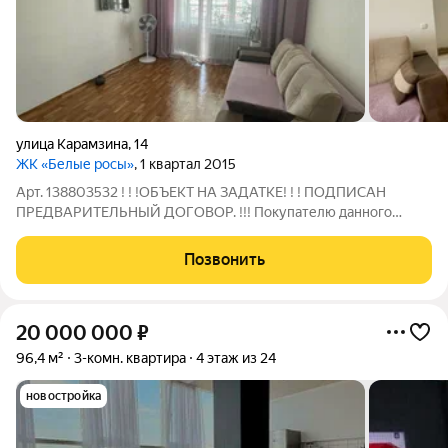
улица Карамзина
,
14
ЖК «Белые росы»
, 1 квартал 2015
Арт. 138803532 ! ! !ОБЪЕКТ НА ЗАДАТКЕ! ! ! ПОДПИСАН
ПРЕДВАРИТЕЛЬНЫЙ ДОГОВОР. !!! Покупателю данного
объекта компания "ДОМреаль" дарит сертификат на 50 000
тыс. руб. в гипермаркет мебели и товаров для дома!!! В
Позвонить
продаже 1комнатная квартира в
20 000 000
₽
96,4 м²
3-комн. квартира
4 этаж из 24
новостройка