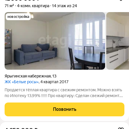
71 м²
4-комн. квартира
14 этаж из 24
новостройка
Ярыгинская набережная
,
13
ЖК «Белые росы»
, 4 квартал 2017
Продается тёплая квартира с свежим ремонтом. Можно взять
по Ипотеку 13,99% !!!!! Про квартиру: Сделан свежий ремонт.
Остаётся техника и мебель (можно договориться). Огромный
балкон можно утеплить и сделать дополнительную комнату
Позвонить
(+10 м). Про дом: