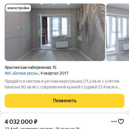
новостройка
Ярыгинская набережная
,
15
ЖК «Белые росы»
, 4 квартал 2017
Продаётся светлая и уютная евротрешка (71,2 кв.м, с учётом
балкона 90 кв.м) с современной кухней-студией 27,4 кв.м и
двумя отдельными комнатами (15,1 кв.м и 12,6 кв.м).
Просторный коридор (12 кв.м) дополнен вместительным
Позвонить
встроенным шкафом.
4 032 000
₽