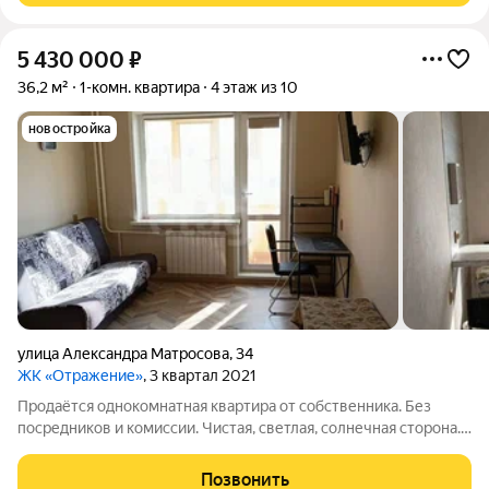
5 430 000
₽
36,2 м²
1-комн. квартира
4 этаж из 10
новостройка
улица Александра Матросова
,
34
ЖК «Отражение»
, 3 квартал 2021
Продаётся однокомнатная квартира от собственника. Без
посредников и комиссии. Чистая, светлая, солнечная сторона.
Удобная планировка просторная кухня и лоджия. Дом
построен по югославской технологии, зимой очень тепло.
Позвонить