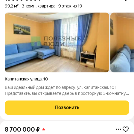
99,2 м²
3-комн. квартира
9 этаж из 19
Капитанская улица
,
10
Ваш идеальный дом ждет по адресу: ул. Капитанская, 10!
Представьте: вы открываете дверь в просторную 3-комнатную
квартиру площадью 99,2 кв.м., На 9 этаже монолитного дома
2011 года постройки открываются прекрасные виды. Ваша
Позвонить
кухня площадью 12,9 кв.м.
8 700 000
₽