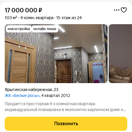
17 000 000
₽
103 м²
4-комн. квартира
15 этаж из 24
новостройка
онлайн показ
Ярыгинская набережная
,
23
ЖК «Белые росы»
, 4 квартал 2012
Продается просторная 4-х комнатная квартира
индивидуальной планировки в монолитно кирпичном доме на
набережной Енисея. Квартира теплая, светлая, очень удобной
планировки, с раздельными комнатами и полноценной кухней.
Позвонить
Сделан качественный ремонт по