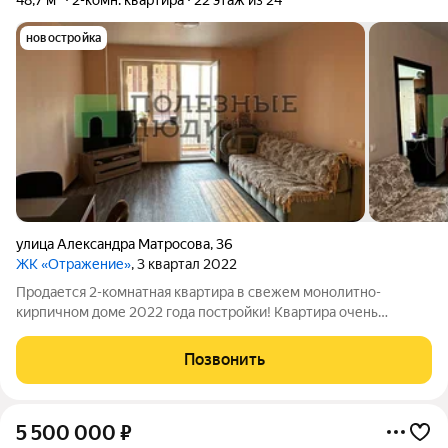
48,7 м²
2-комн. квартира
22 этаж из 24
новостройка
улица Александра Матросова
,
36
ЖК «Отражение»
, 3 квартал 2022
Продается 2-комнатная квартира в свежем монолитно-
кирпичном доме 2022 года постройки! Квартира очень
функциональна за счет кухни-студии площадью 25 квадратных
метров и маленького коридора, который не съедает полезной
Позвонить
площади. Сделан полностью ремонт,
5 500 000
₽