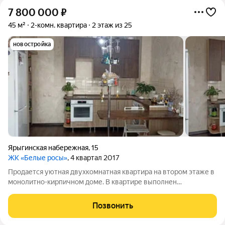
7 800 000
₽
45 м²
2-комн. квартира
2 этаж из 25
новостройка
Ярыгинская набережная
,
15
ЖК «Белые росы»
, 4 квартал 2017
Продается уютная двухкомнатная квартира на втором этаже в
монолитно-кирпичном доме. В квартире выполнен
косметический ремонт, на стенах обои, на полу линолеум, окна
пластиковые стекло-пакеты, балкон застеклен, санузел
Позвонить
совмещен в кафеле.