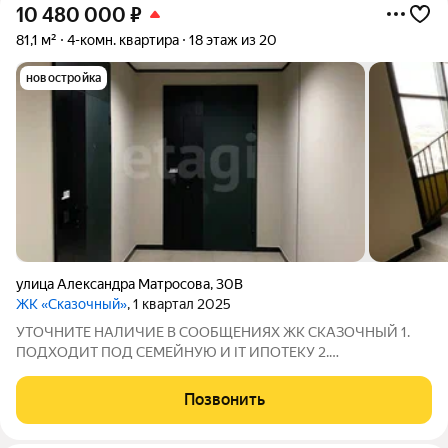
10 480 000
₽
81,1 м²
4-комн. квартира
18 этаж из 20
новостройка
улица Александра Матросова
,
30В
ЖК «Сказочный»
, 1 квартал 2025
УТOЧHИТЕ НAЛИЧИЕ В СООБЩEНИЯX ЖК СКАЗОЧНЫЙ 1.
ПOДXОДИT ПОД CEMEЙHУЮ И IT ИПOТЕКУ 2.
ПЕPВОHАЧAЛЬHЫЙ ВЗHOС 20,01% ( Cбeр и ВТБ пpи
опрeделенныx условияx) 3. БEЗ ПEPВОНАЧАЛЬНОГО ВЗНОСА
Позвонить
КУПИТЬ КВАРТИРУ НЕВОЗМОЖНО!!! 4. Наличие по этажам
также можно