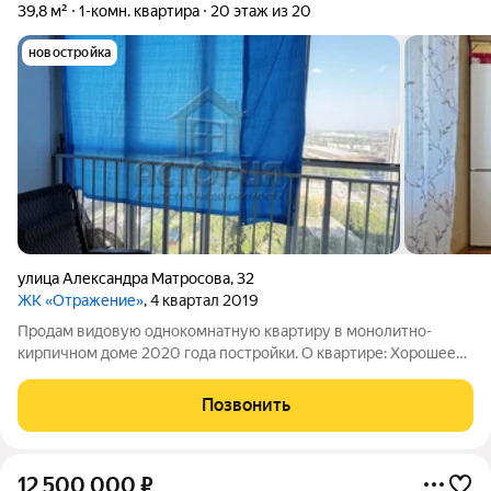
39,8 м²
1-комн. квартира
20 этаж из 20
новостройка
улица Александра Матросова
,
32
ЖК «Отражение»
, 4 квартал 2019
Продам видовую однокомнатную квартиру в монолитно-
кирпичном доме 2020 года постройки. О квартире: Хорошее
жилое состояние: на полу постелен линолеум под плинтус,
стены оклеены обоями, ровные высокие белые потолки, окна
Позвонить
ПВХ и современные радиаторы
12 500 000
₽