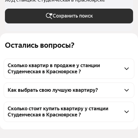
Сохранить поиск
Остались вопросы?
Сколько квартир в продаже у станции
Студенческая в Красноярске ?
На Яндекс Недвижимости в продаже у станции 
Студенческая в Красноярске 58 квартир, из них 1 
Как выбрать свою лучшую квартиру?
объявление от собственников, 57 объявлений от 
Чтобы купить квартиру в кирпично-монолитном 
агентств
доме у станции Студенческая, воспользуйтесь 
Сколько стоит купить квартиру у станции
Студенческая в Красноярске ?
тепловой картой для оценки инфраструктуры и 
транспортной доступности в выбранном районе у 
Цена за квадратный метр
95 716 — 298 834 ₽
станции Студенческая в Красноярске
Площадь
22 — 135 м²