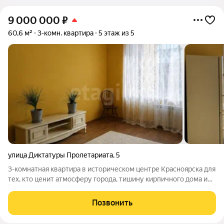
9 000 000
₽
60,6 м²
3-комн. квартира
5 этаж из 5
улица Диктатуры Пролетариата
,
5
3-комнатная квартира в историческом центре Красноярска для
тех, кто ценит атмосферу города, тишину кирпичного дома и
жизнь рядом с набережной Енисея Квартира площадью 60,6 м
расположена в кирпичном доме. Высокие потолки 3,1 м
Позвонить
создают ощущение