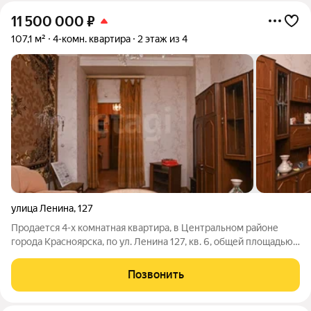
11 500 000
₽
107,1 м²
4-комн. квартира
2 этаж из 4
улица Ленина
,
127
Продается 4-х комнатная квартира, в Центральном районе
города Красноярска, по ул. Ленина 127, кв. 6, общей площадью
107,1 кв.м. (жилая площадь 75,1 кв.м.) Расположена 2-м этаже,
4-х этажного жилого дома. Высокие потолки 3,3 метра.
Позвонить
Сан.узел