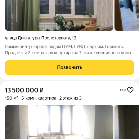
улица Диктатуры Пролетариата
,
12
Самый центр города, рядом ЦУМ, ГУВД, парк им. Горького.
Продается 2-комнатная квартира на 7 этаже кирпичного дома.
Дом одноподъездный. На первом этаже имеется
велосипедная (колясочная) . Общая площадь квартиры
Позвонить
составляет 64.7 кв. м, из которых более
13 500 000
₽
150 м²
5-комн. квартира
2 этаж из 3