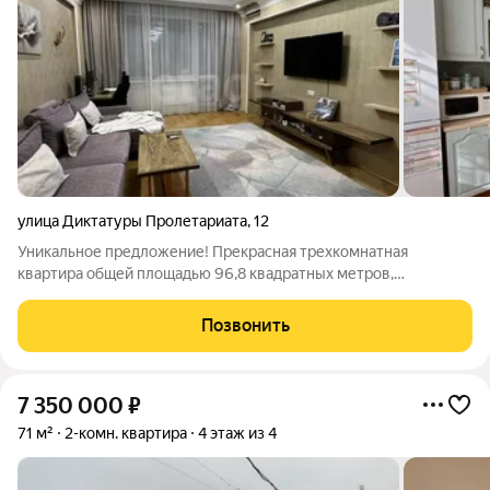
улица Диктатуры Пролетариата
,
12
Уникальное предложение! Прекрасная трехкомнатная
квартира общей площадью 96,8 квадратных метров,
расположенную на уровне второго этажа ( по документам
первый этаж, но фактически это второй этаж) девятиэтажного
Позвонить
кирпичного дома, построенного в 1976
7 350 000
₽
71 м²
2-комн. квартира
4 этаж из 4