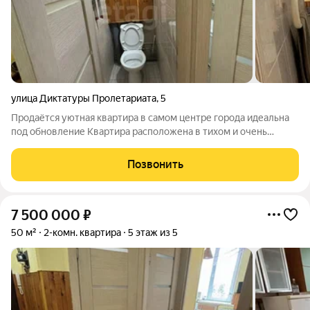
улица Диктатуры Пролетариата
,
5
Продаётся уютная квартира в самом центре города идеальна
под обновление Квартира расположена в тихом и очень
уютном месте, в шаговой доступности от центрального парка
и набережной. Дом стоит в ухоженном дворе, который
Позвонить
создаёт комфортную атмосферу
7 500 000
₽
50 м²
2-комн. квартира
5 этаж из 5