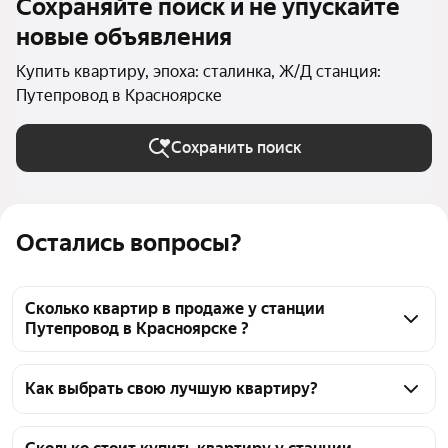
Сохраняйте поиск и не упускайте
новые объявления
Купить квартиру, эпоха: сталинка, Ж/Д станция:
Путепровод в Красноярске
Сохранить поиск
Остались вопросы?
Сколько квартир в продаже у станции
Путепровод в Красноярске ?
На Яндекс Недвижимости в продаже у станции 
Путепровод в Красноярске 27 квартир, из них 27 
Как выбрать свою лучшую квартиру?
объявлений от агентств
Чтобы купить квартиру в сталинке у станции 