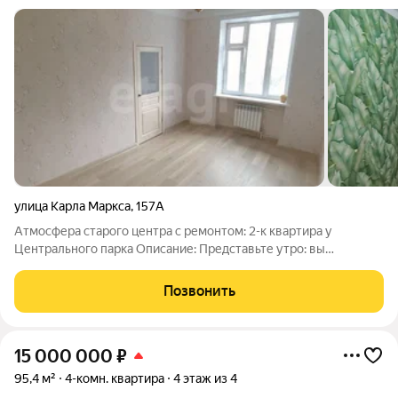
улица Карла Маркса
,
157А
Атмосфера старого центра с ремонтом: 2-к квартира у
Центрального парка Описание: Представьте утро: вы
просыпаетесь в светлой комнате с высокими потолками, пьете
кофе, глядя на солнечную сторону, и слышите пение птиц из
Позвонить
Центрального парка. Это не
15 000 000
₽
95,4 м²
4-комн. квартира
4 этаж из 4