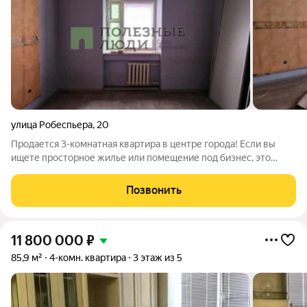
улица Робеспьера
,
20
Продается 3-комнатная квартира в центре города! Если вы
ищете просторное жилье или помещение под бизнес, это
предложение для вас. Квартира идеально подходит как для
проживания, так и для инвестиций. Она продается без
Позвонить
ремонта, что дает вам возможность
11 800 000
₽
85,9 м²
4-комн. квартира
3 этаж из 5