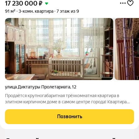
17 230 000
₽
91 м²
3-комн. квартира
7 этаж из 9
улица Диктатуры Пролетариата
,
12
Продаётся крупногабаритная трёхкомнатная квартира в
элитном кирпичном доме в самом центре города! Квартира
находится на 7 этаже 10-этажного кирпичного дома
индивидуальной постройки. Толщина стен 1 метр, благодаря
Позвонить
этому зимой тепло, летом прохладно.