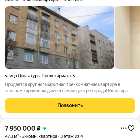
улица Диктатуры Пролетариата
,
5
Продаётся крупногабаритная трёхкомнатная квартира в
элитном кирпичном доме в самом центре города! Квартира
находится на 1 этаже кирпичного дома индивидуальной
постройки. Толщина стен 1 метр, благодаря этому зимой тепло,
Позвонить
летом прохладно. Высота
7 950 000
₽
47,3 м²
2-комн. квартира
3 этаж из 4