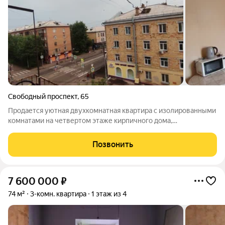
Свободный проспект
,
65
Продается уютная двухкомнатная квартира с изолированными
комнатами на четвертом этаже кирпичного дома,
построенного в 1961 году. Железобетонные перекрытия. Дом
оснащен газоснабжением, что обеспечивает удобство в быту.
Позвонить
Из окон открывается вид во двор,
7 600 000
₽
74 м²
3-комн. квартира
1 этаж из 4