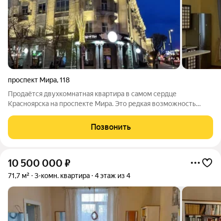
проспект Мира
,
118
Продаётся двухкомнатная квартира в самом сердце
Красноярска на проспекте Мира. Это редкая возможность
совместить динамичную городскую жизнь с тишиной и
приватностью. Окна квартиры выходят на восток, в тихий
Позвонить
зеленый двор и на спокойную, не шумную,
10 500 000
₽
71,7 м²
3-комн. квартира
4 этаж из 4