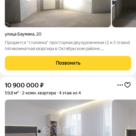
улица Баумана
,
20
Продается "сталинка" просторная двухуровневая (2 и 3 этажи)
пятикомнатная квартира в Октябрьском районе.
Вместительная гардеробная, кабинет, душевая и просторный
зал с кухонной зоной расположены на первом уровне; три
Позвонить
спальни и санузел - на втором
10 900 000
₽
59,8 м²
2-комн. квартира
4 этаж из 4