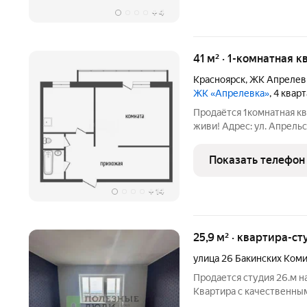
+
4
41 м² · 1-комнатная к
Красноярск
,
ЖК Апрелев
ЖК «Апрелевка»
, 4 квар
Продаётся 1комнатная квартир
живи! Адрес: ул. Апрельская, 4В. Этаж: 3 из 16. Квартира с
качественным свежим ре
не придётся тратить врем
Показать телефон
+
14
25,9 м² · квартира-ст
улица 26 Бакинских Ком
Продается студия 26.м н
Квартира с качественны
заселению. Совмещенный