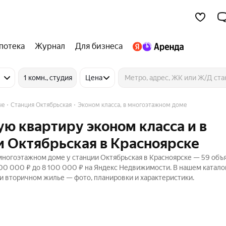
потека
Журнал
Для бизнеса
1 комн., студия
Цена
ые
Станция Октябрьская
Эконом класса, в многоэтажном доме
ую квартиру эконом класса и в
и Октябрьская в Красноярске
 многоэтажном доме у станции Октябрьская в Красноярске — 59 объ
300 000 ₽ до 8 100 000 ₽ на Яндекс Недвижимости. В нашем катало
 и вторичном жилье — фото, планировки и характеристики.