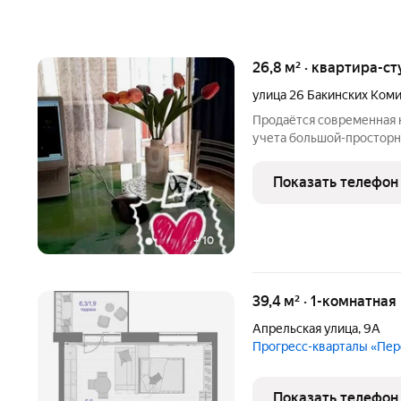
26,8 м² · квартира-ст
улица 26 Бакинских Ком
Продаётся современная к
учета большой-просторн
тысяч рублей и не забуд
новое! Огромная экономи
Показать телефон
только
+
10
39,4 м² · 1-комнатная
Апрельская улица
,
9А
Прогресс-кварталы «Пе
Показать телефон