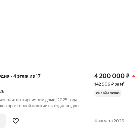
4 200 000
₽
удия · 4 этаж из 17
142 906 ₽ за м²
026
онлайн показ
монолитно-кирпичном доме, 2025 года
окна просторной лоджии выходят во двор
й куб: выровнены стены, стяжка на полу,
ина на кухне, полотенцесушитель и
4 августа 2026