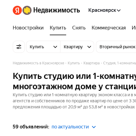
Красноярск
Новостройки
Купить
Снять
Коммерческая
И
Купить
Квартиру
Вторичный рынок
Недвижимость в Красноярске
Купить
Квартира
Студия, 1-комнатн
Купить студию или 1-комнатн
многоэтажном доме у станци
Купить студию или 1-комнатную квартиру эконом класса и в
агентств и собственников по продаже квартир по цене от 3 
предложения площадью от 20,9 м² до 53,8 м² в новостройках
59 объявлений:
по актуальности