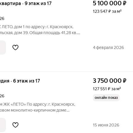
5 100 000
₽
 квартира · 9 этаж из 17
123 547 ₽ за м²
026
ЛЕТО, дом 1 по адресу: г. Красноярск,
я, дом 39. Общая площадь 41,28 кв.м.
 куб). Новый микрорайон. Развитая
я парковка на 120 машиномест.
4 февраля 2026
3 750 000
₽
удия · 6 этаж из 17
127 551 ₽ за м²
026
онлайн показ
м ЖК «ЛЕТО» По адресу: г. Красноярск,
в новом монолитно-кирпичном доме
,39 кв. м. Состояние: «White
лка). В квартире выполнены все
15 июня 2026