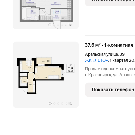
+
34
37,6 м² · 1-комнатная
Аральская улица
,
39
ЖК «ЛЕТО»
, 1 квартал 2
Продам однокомнатную к
г. Красноярск, ул. Араль
кирпичном доме комфорт-
Состояние: «White box» (
Показать телефон
выполнены все
+
10