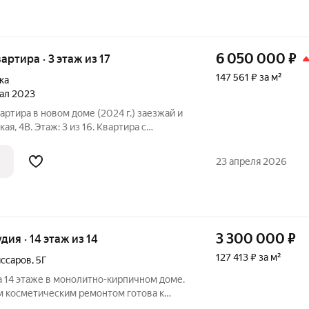
6 050 000
₽
вартира · 3 этаж из 17
147 561 ₽ за м²
ка
тал 2023
а в новом доме (2024 г.) заезжай и
монтом от застройщика в светлых тонах
я и деньги на отделку. Всё готово для
23 апреля 2026
3 300 000
₽
удия · 14 этаж из 14
127 413 ₽ за м²
иссаров
,
5Г
а 14 этаже в монолитно-кирпичном доме.
м косметическим ремонтом готова к
 санузел в кафеле. Подвесной унитаз с