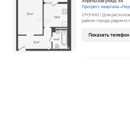
Апрельская улица
,
9А
Прогресс-кварталы «Пе
СРОЧНО ! Дом располож
районе города, рядом ес
проживания, в ближайше
и муниципального детского сада. Удобная трансп
Показать телефон
до дома удобно
+
14