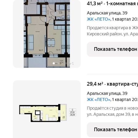
41,3 м² · 1-комнатная
Аральская улица
,
39
ЖК «ЛЕТО»
, 1 квартал 2
Продается квартира в ЖК 
Кировский район, ул. Аральска
Отделка WhiteBox (белый
инфраструктура. Наземна
Показать телефон
Комплексное
+
1
29,4 м² · квартира-ст
Аральская улица
,
39
ЖК «ЛЕТО»
, 1 квартал 2
Продаётся студия в ново
ул. Аральская, дом 39, 
комфорт-класса, общей площадью 29
box» (предчистовая отде
Показать телефон
черновые работы: