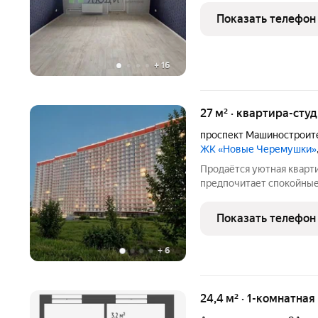
инсталляцией установлен
Показать телефон
Просторный
+
16
27 м² · квартира-студ
проспект Машиностроит
ЖК «Новые Черемушки»
Продаётся уютная кварти
предпочитает спокойные
.Рядом расположены объе
ресторан , пекарня . Маг
Показать телефон
Аптека .
+
6
24,4 м² · 1-комнатна