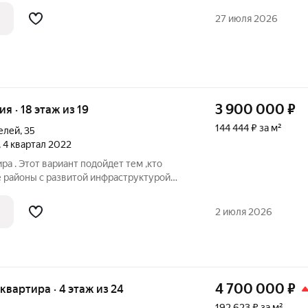
, ванная также будет смонтирована.
27 июля 2026
3 900 000
₽
ия · 18 этаж из 19
144 444 ₽ за м²
елей
,
35
, 4 квартал 2022
ра . Этот вариант подойдет тем ,кто
 районы с развитой инфраструктурой
кты общественного питания : кофе ,
азин у дома ,Пятерочка и супермаркет .
2 июля 2026
4 700 000
₽
я квартира · 4 этаж из 24
192 623 ₽ за м²