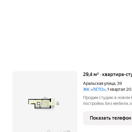
29,4 м² · квартира-ст
Аральская улица
,
39
ЖК «ЛЕТО»
, 1 квартал 2
Продам студию в новом 
постройки. Без мебели, 
и на улицу. Отделка белы
натяжной потолок, раков
Показать телефон
унитаз в
+
23