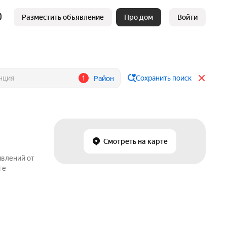
Разместить объявление
Про дом
Войти
1
Сохранить поиск
Район
Смотреть на карте
явлений от
ге