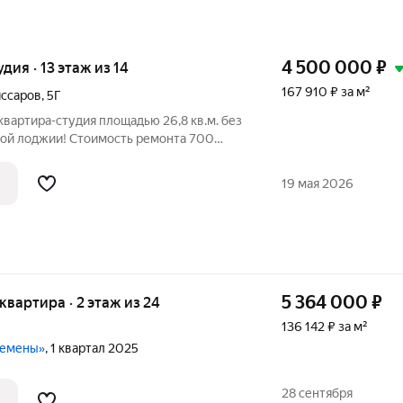
4 500 000
₽
удия · 13 этаж из 14
167 910 ₽ за м²
иссаров
,
5Г
вартира-студия площадью 26,8 кв.м. без
ой лоджии! Стоимость ремонта 700
ьте прибавить еще мебель и технику- все
я сил, времени и нервов! Остается
19 мая 2026
5 364 000
₽
 квартира · 2 этаж из 24
136 142 ₽ за м²
ремены»
, 1 квартал 2025
28 сентября