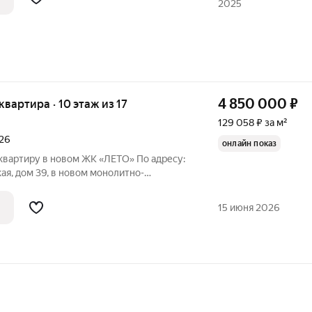
2025
4 850 000
₽
 квартира · 10 этаж из 17
129 058 ₽ за м²
026
онлайн показ
вартиру в новом ЖК «ЛЕТО» По адресу:
ская, дом 39, в новом монолитно-
класса, общей площадью 37,58 кв. м.
предчистовая отделка). В квартире
15 июня 2026