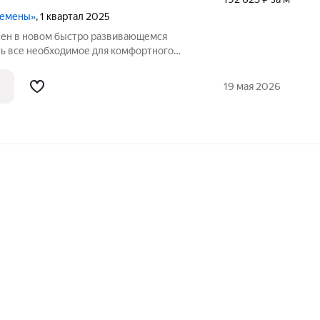
ремены»
, 1 квартал 2025
ен в новом быстро развивающемся
ть все необходимое для комфортного
е время начнется строительство школы
ортная развязка,
19 мая 2026