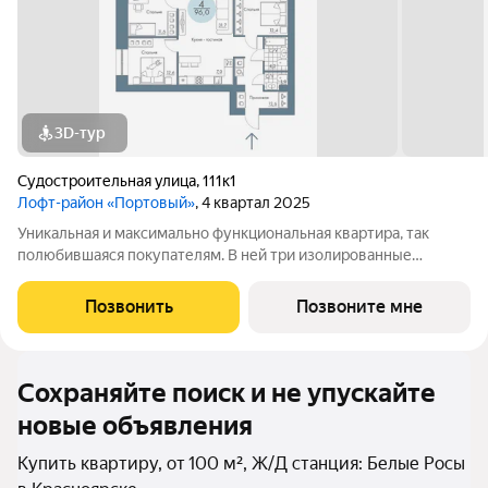
3D-тур
Судостроительная улица
,
111к1
Лофт-район «Портовый»
, 4 квартал 2025
Уникальная и максимально функциональная квартира, так
полюбившаяся покупателям. В ней три изолированные
спальни и просторная кухня-гостиная, объединяющая всех
членов семьи, с полукруглым витражным эркером. Из окон
Позвонить
Позвоните мне
некоторых квартир открываются
Сохраняйте поиск и не упускайте
новые объявления
Купить квартиру, от 100 м², Ж/Д станция: Белые Росы