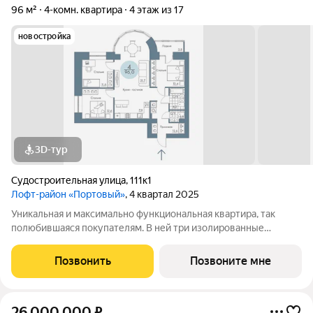
96 м²
4-комн. квартира
4 этаж из 17
новостройка
3D-тур
Судостроительная улица
,
111к1
Лофт-район «Портовый»
, 4 квартал 2025
Уникальная и максимально функциональная квартира, так
полюбившаяся покупателям. В ней три изолированные
спальни и просторная кухня-гостиная, объединяющая всех
членов семьи, с полукруглым витражным эркером. Из окон
Позвонить
Позвоните мне
некоторых квартир открываются
26 000 000
₽