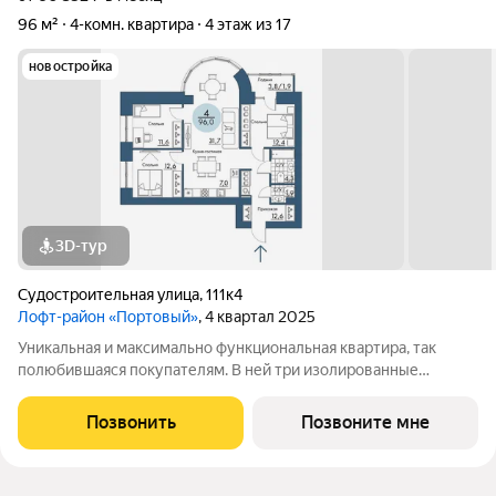
96 м²
4-комн. квартира
4 этаж из 17
новостройка
3D-тур
Судостроительная улица
,
111к4
Лофт-район «Портовый»
, 4 квартал 2025
Уникальная и максимально функциональная квартира, так
полюбившаяся покупателям. В ней три изолированные
спальни и просторная кухня-гостиная, объединяющая всех
членов семьи, с полукруглым витражным эркером. Из окон
Позвонить
Позвоните мне
некоторых квартир открываются