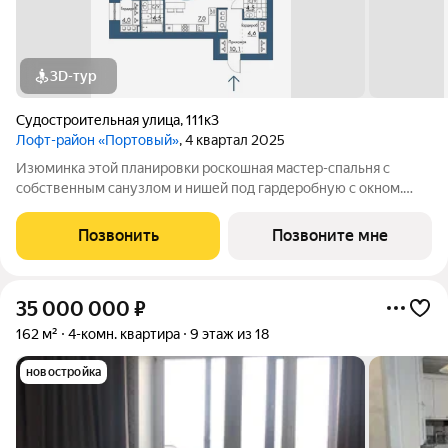
3D-тур
Судостроительная улица
,
111к3
Лофт-район «Портовый»
, 4 квартал 2025
Изюминка этой планировки роскошная мастер-спальня с
собственным санузлом и нишей под гардеробную с окном.
Обе спальни удачно расположены по разным сторонам, а
центральное место в квартире занимает просторная кухня-
Позвонить
Позвоните мне
гостиная с полукруглым эркером. В
35 000 000
₽
162 м²
4-комн. квартира
9 этаж из 18
новостройка