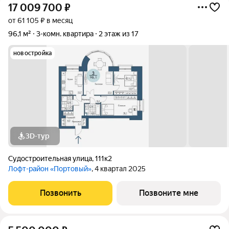
17 009 700
₽
от 61 105 ₽ в месяц
96,1 м²
3-комн. квартира
2 этаж из 17
новостройка
3D-тур
Судостроительная улица
,
111к2
Лофт-район «Портовый»
, 4 квартал 2025
Позвонить
Позвоните мне