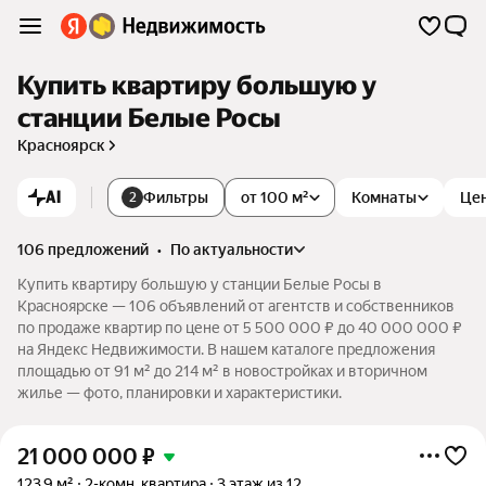
Купить квартиру большую у
станции Белые Росы
Красноярск
AI
Фильтры
от 100 м²
Комнаты
Це
2
106 предложений
•
по актуальности
Купить квартиру большую у станции Белые Росы в
Красноярске — 106 объявлений от агентств и собственников
по продаже квартир по цене от 5 500 000 ₽ до 40 000 000 ₽
на Яндекс Недвижимости. В нашем каталоге предложения
площадью от 91 м² до 214 м² в новостройках и вторичном
жилье — фото, планировки и характеристики.
21 000 000
₽
123,9 м²
2-комн. квартира
3 этаж из 12