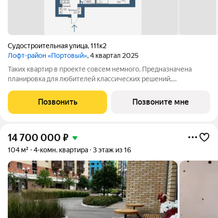
Судостроительная улица
,
111к2
Лофт-район «Портовый»
, 4 квартал 2025
Таких квартир в проекте совсем немного. Предназначена
планировка для любителей классических решений,
дополненных современными элементами. Тут есть все:
изолированная кухня, две спальни и два санузла, гардероб в
Позвонить
Позвоните мне
прихожей и, конечно, роскошный
14 700 000
₽
104 м²
4-комн. квартира
3 этаж из 16