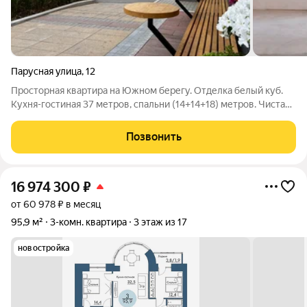
Парусная улица
,
12
Просторная квартира на Южном берегу. Отделка белый куб.
Кухня-гостиная 37 метров, спальни (14+14+18) метров. Чистая
продажа, полная цена в договоре, подойдет ипотека,
сертификаты. ЖК Южный берег эталон удобного города
Позвонить
Кирпичные дома Парадные
16 974 300
₽
от 60 978 ₽ в месяц
95,9 м²
3-комн. квартира
3 этаж из 17
новостройка