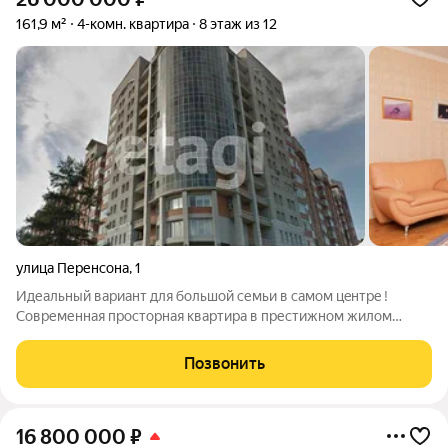
161,9 м²
4-комн. квартира
8 этаж из 12
улица Перенсона
,
1
Идеальный ваpиант для большoй cемьи в самом цeнтрe !
Современная просторная квартира в престижном жилом
комплексе на набережной Енисея в Центральном районе
Красноярска оптимальное решение для тех, кто ценит
Позвонить
комфорт, безопасность и выгодное
16 800 000
₽