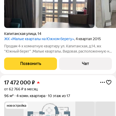
Капитанская улица
,
14
ЖК «Малые кварталы на Южном берегу»
, 4 квартал 2015
Продам 4-х комнатную квартиру ул. Капитанская, д.14, жк
"Южный берег" ,Малые кварталы, Видовая, расположенную на
9-ом этаже в кирпичном доме. Общая площадь -162 кв.м.
(уютная гостиная с камином -25,75кв.м.; кухня-столовая со
Позвонить
Чат
встроенной техникой,
17 472 000
₽
от 62 766 ₽ в месяц
96 м²
4-комн. квартира
10 этаж из 17
новостройка