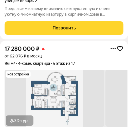
улица 9 Января
,
2
Предлагаем вашему вниманию светлую,теплую и очень
уютную 4-комнатную квартиру в кирпичном доме в
Центральном районе города Красноярска. Квартира с
отличной планировкой: большими комнатами, кухней 11кв.м.,
Позвонить
внушительных размеров коридор, 1 большой с/у
17 280 000
₽
от 62 076 ₽ в месяц
96 м²
4-комн. квартира
5 этаж из 17
новостройка
3D-тур