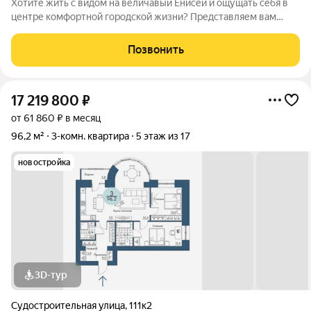
Хотите жить с видом на величавый Енисей и ощущать себя в
центре комфортной городской жизни? Представляем вам
4комнатную квартиру в ЖК «Портовый» в Красноярске
пространство, где продуман каждый метр и созданы все
Позвонить
условия для счастливой жизни вашей
17 219 800
₽
от 61 860 ₽ в месяц
96,2 м²
3-комн. квартира
5 этаж из 17
новостройка
3D-тур
Судостроительная улица
,
111к2