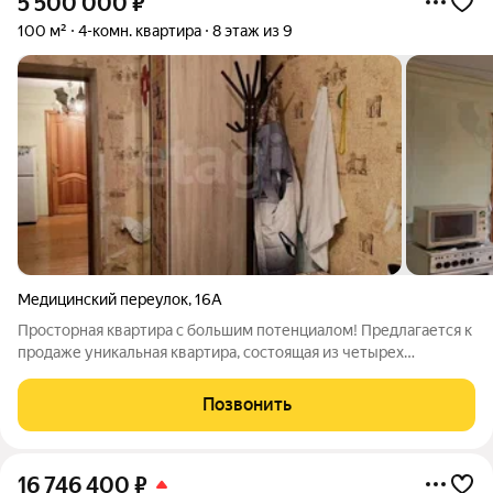
5 500 000
₽
100 м²
4-комн. квартира
8 этаж из 9
Медицинский переулок
,
16А
Просторная квартира с большим потенциалом! Предлагается к
продаже уникальная квартира, состоящая из четырех
изолированных комнат и просторной кухни. Изначально это
были комнаты общежития, которые были грамотно
Позвонить
объединены в единое жилое пространство,
16 746 400
₽