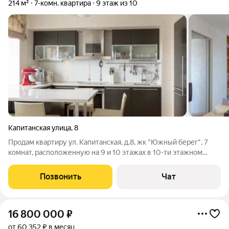
214 м²
7-комн. квартира
9 этаж из 10
Капитанская улица
,
8
Продам квартиру ул. Капитанская, д.8, жк "Южный берег", 7
комнат, расположенную на 9 и 10 этажах в 10-ти этажном
кирпичном доме. Эксклюзивная планировка. Общая площадь
-214,4 кв.м. На первом этаже -гостиная, кухня, кабинет,
Позвонить
Чат
спортивная комната,
16 800 000
₽
от 60 352 ₽ в месяц