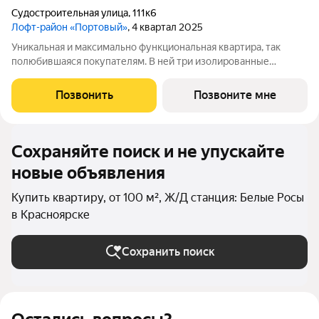
Судостроительная улица
,
111к6
Лофт-район «Портовый»
, 4 квартал 2025
Уникальная и максимально функциональная квартира, так
полюбившаяся покупателям. В ней три изолированные
спальни и просторная кухня-гостиная, объединяющая всех
членов семьи, с полукруглым витражным эркером. Из окон
Позвонить
Позвоните мне
некоторых квартир открываются
Сохраняйте поиск и не упускайте
новые объявления
Купить квартиру, от 100 м², Ж/Д станция: Белые Росы
в Красноярске
Сохранить поиск