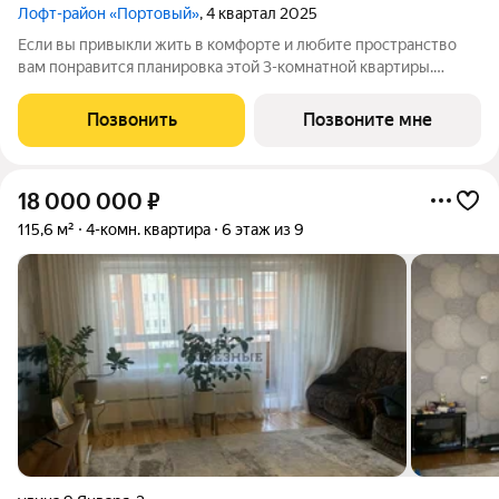
Лофт-район «Портовый»
, 4 квартал 2025
Если вы привыкли жить в комфорте и любите пространство
вам понравится планировка этой 3-комнатной квартиры.
Просторная 42-метровая кухня-гостиная занимает
центральное место, в ней полукруглый витражный эркер и
Позвонить
Позвоните мне
светлая лоджия. В одной из спален
18 000 000
₽
115,6 м²
4-комн. квартира
6 этаж из 9