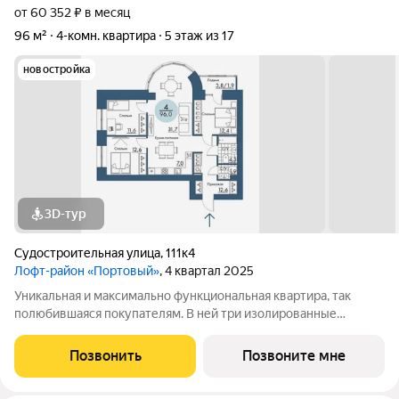
от 60 352 ₽ в месяц
96 м²
4-комн. квартира
5 этаж из 17
новостройка
3D-тур
Судостроительная улица
,
111к4
Лофт-район «Портовый»
, 4 квартал 2025
Уникальная и максимально функциональная квартира, так
полюбившаяся покупателям. В ней три изолированные
спальни и просторная кухня-гостиная, объединяющая всех
членов семьи, с полукруглым витражным эркером. Из окон
Позвонить
Позвоните мне
некоторых квартир открываются