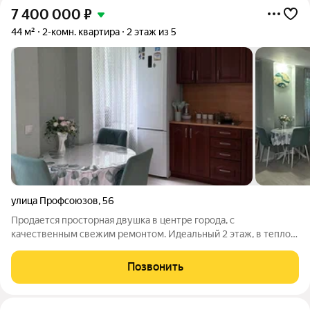
7 400 000
₽
44 м²
2-комн. квартира
2 этаж из 5
улица Профсоюзов
,
56
Продается просторная двушка в центре города, с
качественным свежим ремонтом. Идеальный 2 этаж, в теплом
5-этажном доме с толстыми стенами. Окна выходят на
административное здание и деревья. За счет в чего в квартире
Позвонить
нет шума с улицы, тишина и покой.