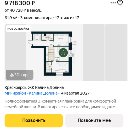
9 718 300
₽
от 40 728 ₽ в месяц
61,9 м²
3-комн. квартира
17 этаж из 17
новостройка
3D-тур
Красноярск
,
ЖК Калина Долина
Минирайон «Калина Долина»
, 4 квартал 2027
Полноформатная 3-комнатная планировка для комфортной
семейной жизни. В квартире есть все необходимое и даже
немного больше. Например, в прихожей расположился
вместительный гардероб, а собственный санузел в мастер-
Позвонить
Позвоните мне
спальне позволит создать приватное