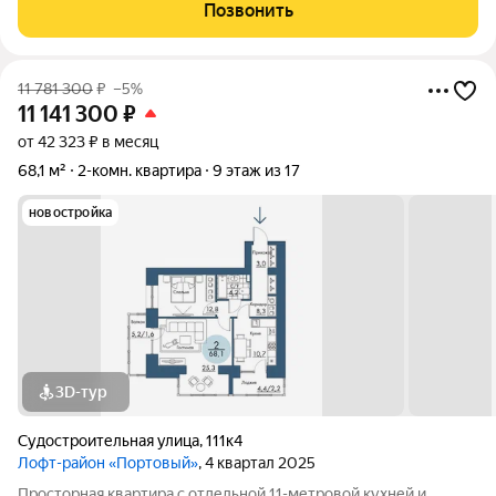
обременений. Очень тихий и ухоженный двор. В подъезде
Позвонить
дежурят консьержки.
11 781 300
₽
–5%
11 141 300
₽
от 42 323 ₽ в месяц
68,1 м²
2-комн. квартира
9 этаж из 17
новостройка
3D-тур
Судостроительная улица
,
111к4
Лофт-район «Портовый»
, 4 квартал 2025
Просторная квартира с отдельной 11-метровой кухней и