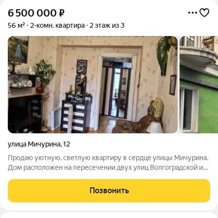
6 500 000
₽
56 м²
2-комн. квартира
2 этаж из 3
улица Мичурина
,
12
Продаю уютную, светлую квартиру в сердце улицы Мичурина.
Дом расположен на пересечении двух улиц Волгоградской и
Мичурина с самой удачной транспортной доступность правого
берега. До о.Татышев можно легко дойти пешком, до левого
Позвонить
берега доехать за 5