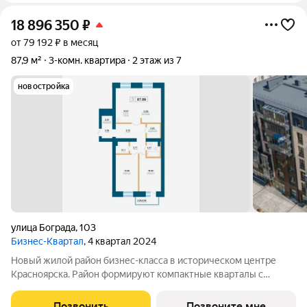
18 896 350
₽
от 79 192 ₽ в месяц
87,9 м²
3-комн. квартира
2 этаж из 7
новостройка
улица Бограда
,
103
Бизнес-Квартал
, 4 квартал 2024
Новый жилой район бизнес-класса в историческом центре
Красноярска. Район формируют компактные кварталы с
закрытыми внутренними дворами, оживленными улицами и
зонами отдыха. Три километра собственной набережной,
Позвонить
Позвоните мне