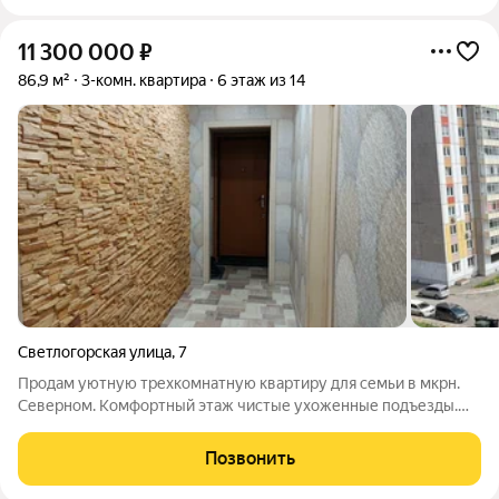
11 300 000
₽
86,9 м²
3-комн. квартира
6 этаж из 14
Светлогорская улица
,
7
Продам уютную трехкомнатную квартиру для семьи в мкрн.
Северном. Комфортный этаж чистые ухоженные подъезды.
Заменена вся электропроводка выровнены полы и стены два
балкона. Бонусом остается кухонный гарнитур с встроенной
Позвонить
посудомоечной машиной духовым