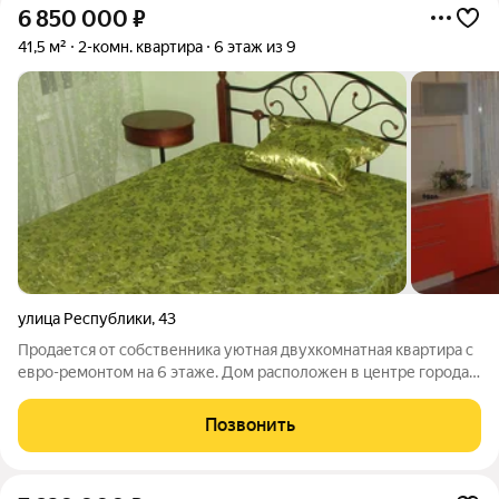
6 850 000
₽
41,5 м²
2-комн. квартира
6 этаж из 9
улица Республики
,
43
Продается от собственника уютная двухкомнатная квартира с
евро-ремонтом на 6 этаже. Дом расположен в центре города
(недалеко от Центрального рынка, на набережной р.Кача) -
расположение квартиры просто замечательное - Центр
Позвонить
города совмещен с тихим и