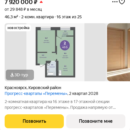
7 920 000
₽
от 29 848 ₽ в месяц
46,3 м²
2-комн. квартира
16 этаж из 25
новостройка
3D-тур
Красноярск
,
Кировский район
Прогресс-кварталы «Перемены»
, 2 квартал 2028
2-комнатная квартира на 16 этаже в 17-этажной секции
прогресс-кварталов «Перемены». Продажа напрямую от
застройщика с возможностью применения акций и скидок.
Индивидуальный подбор наиболее выгодного варианта
Позвонить
Позвоните мне
покупки. Бесплатное сопровождение по