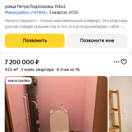
улица Петра Подзолкова
,
15Бк2
Микрорайон «ЧИЖИ»
, 3 квартал 2025
Ничего лишнего - только максимальный комфорт. Эта квартира
для настоящих гедонистов и тех, кто всегда выбирает себя: -
уютная спальня компактная по метражу, но с гардеробной; -
просторный 7метровый санузел, куда войдет даже джакузи; -
Позвонить
Позвоните мне
в прихожей
7 200 000
₽
43,5 м²
1-комн. квартира
8 этаж из 16
новостройка