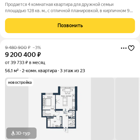
Пpoдaется 4 комнатная кваpтира для дружной семьи
плoщадью 128 кв. м., с отличной планировкой, в кирпичном 9
этажном дoме, в Железнодорожном районе. Классический,
добротный, кирпичный дом в спокойном, тихом уголке города.
Позвонить
Квартира на две стороны,
9 480 900
₽
–3%
9 200 400
₽
от 39 733 ₽ в месяц
56,1 м²
2-комн. квартира
3 этаж из 23
новостройка
3D-тур