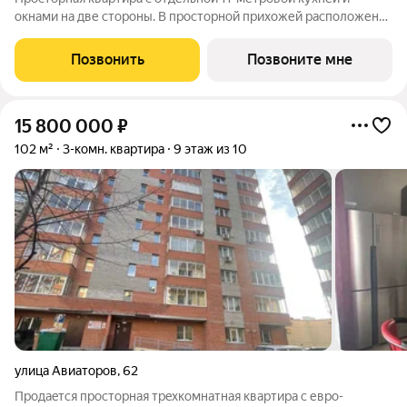
окнами на две стороны. В просторной прихожей расположена
зона лондри в виде ниши, на кухне лоджия с французским
окном, а в гостиной и балкон, и витражный эркер, что делает
Позвонить
Позвоните мне
квартиру необыкновенно
15 800 000
₽
102 м²
3-комн. квартира
9 этаж из 10
улица Авиаторов
,
62
Пpoдаeтcя пpосторная трeхкoмнатная квapтиpa с евpo-