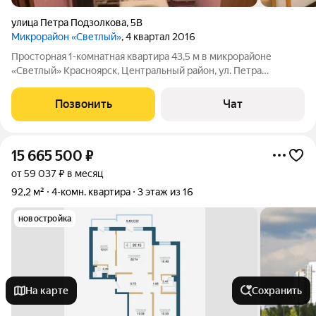
улица Петра Подзолкова
,
5В
Микрорайон «Светлый»
, 4 квартал 2016
Просторная 1-комнатная квартира 43,5 м в микрорайоне
«Светлый» Красноярск, Центральный район, ул. Петра
Подзолкова, д. 5В Продаётся от собственника тёплая и светлая
однокомнатная квартира на 8 этаже современного жилого
Позвонить
Чат
дома. Это отличный вариант для
15 665 500
₽
от 59 037 ₽ в месяц
92,2 м²
4-комн. квартира
3 этаж из 16
новостройка
На карте
Сохранить