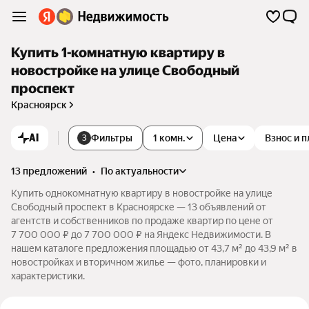
Купить 1-комнатную квартиру в
новостройке на улице Свободный
проспект
Красноярск
AI
Фильтры
1 комн.
Цена
Взнос и 
3
13 предложений
•
по актуальности
Купить однокомнатную квартиру в новостройке на улице
Свободный проспект в Красноярске — 13 объявлений от
агентств и собственников по продаже квартир по цене от
7 700 000 ₽ до 7 700 000 ₽ на Яндекс Недвижимости. В
нашем каталоге предложения площадью от 43,7 м² до 43,9 м² в
новостройках и вторичном жилье — фото, планировки и
характеристики.