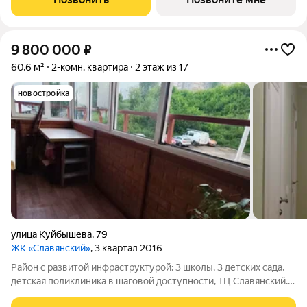
пешеходные бульвары главной оси и
9 800 000
₽
60,6 м²
2-комн. квартира
2 этаж из 17
новостройка
улица Куйбышева
,
79
ЖК «Славянский»
, 3 квартал 2016
Район с развитой инфраструктурой: 3 школы, 3 детских сада,
детская поликлиника в шаговой доступности, ТЦ Славянский.
Не далеко от центра, ЖД вокзала. Один собственник, без