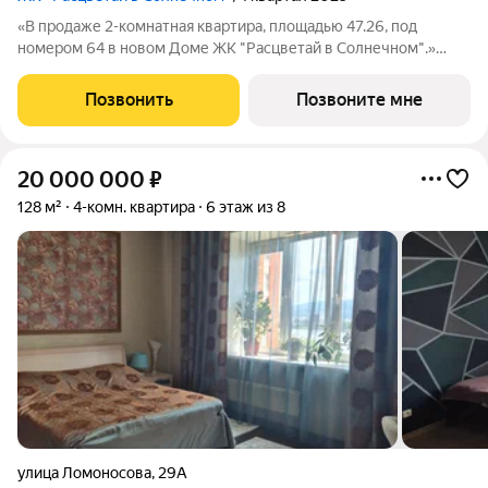
«В продаже 2-комнатная квартира, площадью 47.26, под
номером 64 в новом Доме ЖК "Расцветай в Солнечном".»
«Расцветай в Солнечном» квартал комфорт-класса на
Черемуховой улице, задуманный как точка притяжения тепла
Позвонить
Позвоните мне
в одном из самых перспективных
20 000 000
₽
128 м²
4-комн. квартира
6 этаж из 8
улица Ломоносова
,
29А