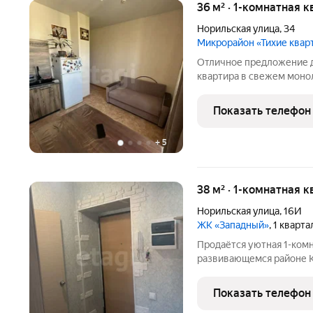
36 м² · 1-комнатная к
Норильская улица
,
34
Микрорайон «Тихие квар
Отличное предложение д
квартира в свежем моно
называют видовыми, очен
открывается захватывающ
Показать телефон
бескрайние
+
5
38 м² · 1-комнатная к
Норильская улица
,
16И
ЖК «Западный»
, 1 кварт
Продаётся уютная 1-комн
развивающемся районе Красноярска! у
Отличный вариант для с
сдачи в аренду. Квартир
Показать телефон
кирпичного дома 2016