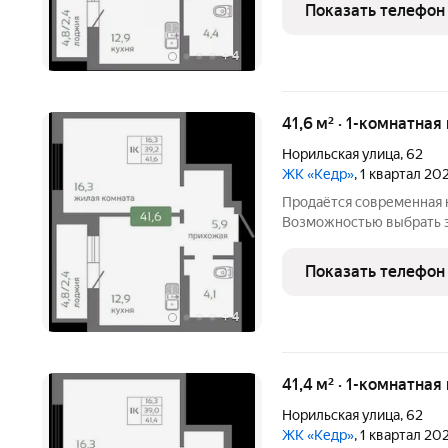
ипотека». Это ваша возм
Показать телефон
годовых и сэкономить со
+
4
41,6 м² · 1-комнатная
Норильская улица
,
62
ЖК «Кедр»
, 1 квартал 20
Продаётся современная к
Возможностью выбрать э
Выгодная ипотека! Квартира подходит под программу «Семейная
ипотека». Это ваша возм
Показать телефон
годовых и сэкономить со
+
4
41,4 м² · 1-комнатная
Норильская улица
,
62
ЖК «Кедр»
, 1 квартал 20