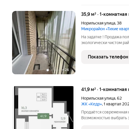
35,9 м² · 1-комнатная
Норильская улица
,
38
Микрорайон «Тихие квар
На задатке ! Продажа п
экологически чистом ра
шестнадцатиэтажного мо
Тихие Кварталы. Просторн
Показать телефон
прекрасным видом из ок
+
26
41,9 м² · 1-комнатная
Норильская улица
,
62
ЖК «Кедр»
, 1 квартал 20
Продаётся современная к
Возможностью выбрать э
Выгодная ипотека! Квартира подходит под программу «Семейная