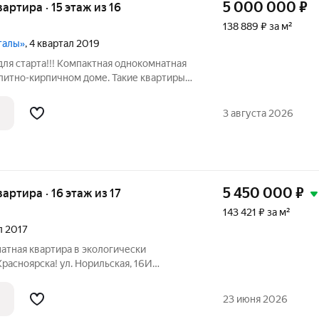
5 000 000
₽
вартира · 15 этаж из 16
138 889 ₽ за м²
талы»
, 4 квартал 2019
ля старта!!! Компактная однокомнатная
литно-кирпичном доме. Такие квартиры
ь точное название - вид с балкона
ий- западная , солнечная сторона,
3 августа 2026
5 450 000
₽
вартира · 16 этаж из 17
143 421 ₽ за м²
ал 2017
атная квартира в экологически
л. Норильская, 16И
обственного проживания или выгодной
а расположена на 16 этаже современного
23 июня 2026