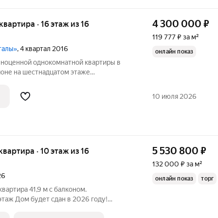
4 300 000
₽
 квартира · 16 этаж из 16
119 777 ₽ за м²
талы»
, 4 квартал 2016
онлайн показ
олноценной однокомнатной квартиры в
йоне на шестнадцатом этаже
нолитно- кирпичного дома 2017 года ЖК
ая, светлая, теплая квартира с
10 июля 2026
он в
5 530 800
₽
 квартира · 10 этаж из 16
132 000 ₽ за м²
26
онлайн показ
торг
вартира 41,9 м с балконом.
таж Дом будет сдан в 2026 году!