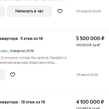
ная
ртира находится на 5 этаже 17-этажного
Написать в чат
19 апреля 2026
5 500 000
₽
 квартира · 5 этаж из 16
143 603 ₽ за м²
талы»
, 4 квартал 2016
12 м кухня, теплая, без долгов Продаётся
мнатная квартира. Квартира очень
оживания батареи перекрывали даже в
зволяет экономить на коммунальных
24 июня 2026
4 100 000
₽
 квартира · 18 этаж из 19
133 987 ₽ за м²