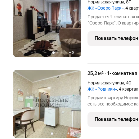
Норильская улица
,
8Г
ЖК «Озеро Парк»
, 4 ква
Продается 1-комнатная к
"Озеро-Парк". О квартир
современных материалов
собственник, матерински
Показать телефон
собственности с 2022 год
+
5
25,2 м² · 1-комнатная
Норильская улица
,
40
ЖК «Родники»
, 4 кварта
Продам квартиру Норильс
есть все необходимое как
аренду. Удобная транспо
остановка общественног
Показать телефон
пункты
+
14