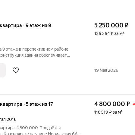
5 250 000
₽
 квартира · 9 этаж из 9
136 364 ₽ за м²
а 9 этаже в перспективном районе
конструкция здания обеспечивает
и звукоизоляции. Юго-западная
ирует отличную естественную
19 мая 2026
дня, при этом
4 800 000
₽
 квартира · 5 этаж из 17
118 519 ₽ за м²
ртал 2016
вартира. 4 800 000. Продаётся
в Красноярске на улице Норильская 6А.