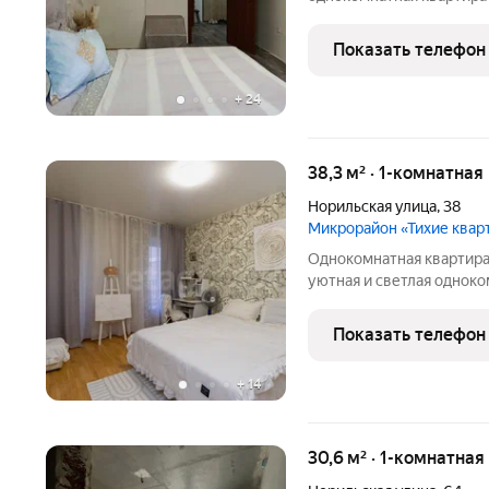
Общая площадь квартиры 40,5 кв. м, жилая 16,5 кв. м, простор
кухня 12,7 кв. м. Ква
Показать телефон
+
24
38,3 м² · 1-комнатная
Норильская улица
,
38
Микрорайон «Тихие квар
Однокомнатная квартира 
уютная и светлая одноко
тёплая. За всё время пр
сильные морозы, что по
Показать телефон
платежах. Без
+
14
30,6 м² · 1-комнатная