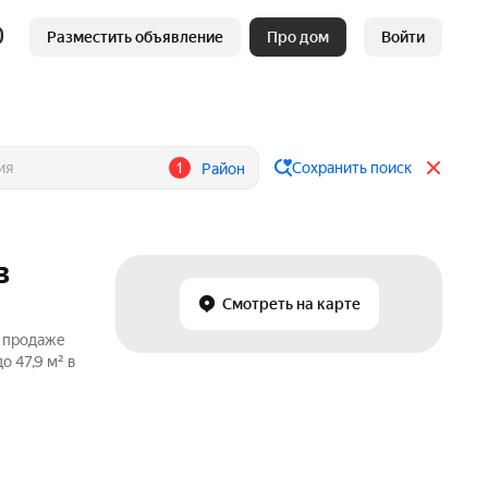
Разместить объявление
Про дом
Войти
1
Сохранить поиск
Район
в
Смотреть на карте
о продаже
 47,9 м² в