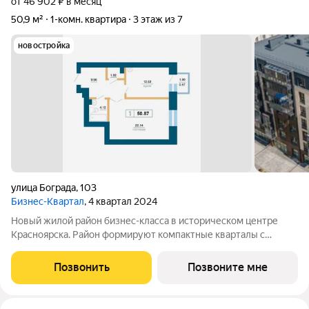
от 46 902 ₽ в месяц
50,9 м²
1-комн. квартира
3 этаж из 7
новостройка
улица Бограда
,
103
Бизнес-Квартал
, 4 квартал 2024
Новый жилой район бизнес-класса в историческом центре
Красноярска. Район формируют компактные кварталы с
закрытыми внутренними дворами, оживленными улицами и
зонами отдыха. Три километра собственной набережной,
Позвонить
Позвоните мне
пешеходные бульвары главной оси и