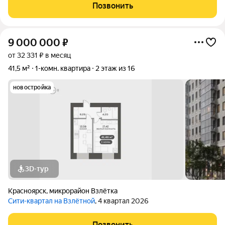
посторонних, работает система видеонаблюдения и контроль
Позвонить
доступа. Интерьеры выполнены по авторским
9 000 000
₽
от 32 331 ₽ в месяц
41,5 м²
1-комн. квартира
2 этаж из 16
новостройка
3D-тур
Красноярск
,
микрорайон Взлётка
Сити-квартал на Взлётной
, 4 квартал 2026
Позвонить