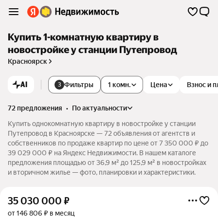
Купить 1-комнатную квартиру в
новостройке у станции Путепровод
Красноярск
AI
Фильтры
1 комн.
Цена
Взнос и 
3
72 предложения
•
по актуальности
Купить однокомнатную квартиру в новостройке у станции
Путепровод в Красноярске — 72 объявления от агентств и
собственников по продаже квартир по цене от 7 350 000 ₽ до
39 029 000 ₽ на Яндекс Недвижимости. В нашем каталоге
предложения площадью от 36,9 м² до 125,9 м² в новостройках
и вторичном жилье — фото, планировки и характеристики.
35 030 000
₽
от 146 806 ₽ в месяц