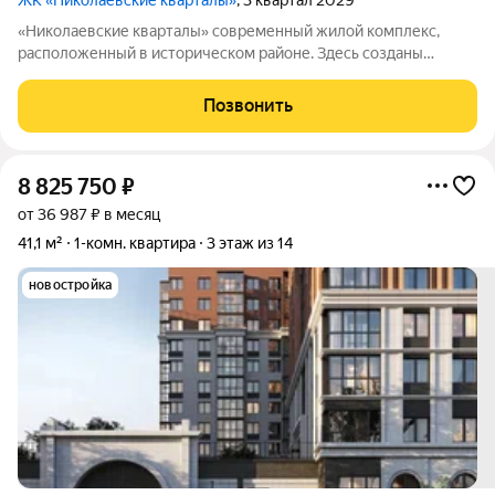
ЖК «Николаевские кварталы»
, 3 квартал 2029
«Николаевские кварталы» современный жилой комплекс,
расположенный в историческом районе. Здесь созданы
комфортные условия для жизни: дворы закрыты от
посторонних, работает система видеонаблюдения и контроль
Позвонить
доступа. Интерьеры выполнены по авторским
8 825 750
₽
от 36 987 ₽ в месяц
41,1 м²
1-комн. квартира
3 этаж из 14
новостройка