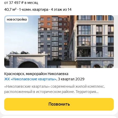
от 37 497 ₽ в месяц
40,7 м²
1-комн. квартира
4 этаж из 14
новостройка
Красноярск
,
микрорайон Николаевка
ЖК «Николаевские кварталы»
, 3 квартал 2029
«Николаевские кварталы» современный жилой комплекс,
расположенный в историческом районе. Территория
отличается продуманной инфраструктурой: здесь есть
закрытые дворы, система видеонаблюдения и контроль
Позвонить
доступа. Особое внимание уделено оформлению