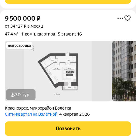
доступа. Интерьеры выполнены по авторским
9 500 000
₽
от 34 127 ₽ в месяц
47,4 м²
1-комн. квартира
5 этаж из 16
новостройка
3D-тур
Красноярск
,
микрорайон Взлётка
Сити-квартал на Взлётной
, 4 квартал 2026
Позвонить