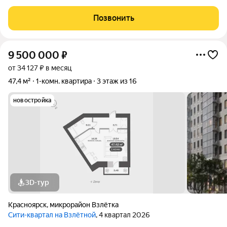
дворы, работает система видеонаблюдения и контроль
доступа, а интерьеры выполнены по авторским проектам.
Позвонить
Территория благоустроена, а каждое
9 500 000
₽
от 34 127 ₽ в месяц
47,4 м²
1-комн. квартира
3 этаж из 16
новостройка
3D-тур
Красноярск
,
микрорайон Взлётка
Сити-квартал на Взлётной
, 4 квартал 2026