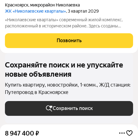
Красноярск
,
микрорайон Николаевка
ЖК «Николаевские кварталы»
, 3 квартал 2029
«Николаевские кварталы» современный жилой комплекс,
расположенный в историческом районе. Здесь созданы
комфортные условия для жизни: дворы закрыты от
посторонних, работает система видеонаблюдения и контроль
Позвонить
доступа. Особое внимание уделено дизайну
Сохраняйте поиск и не упускайте
новые объявления
Купить квартиру, новостройки, 1-комн., Ж/Д станция:
Путепровод в Красноярске
Сохранить поиск
8 947 400
₽