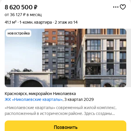
8 620 500
₽
от 36 127 ₽ в месяц
41,1 м²
1-комн. квартира
2 этаж из 14
новостройка
Красноярск
,
микрорайон Николаевка
ЖК «Николаевские кварталы»
, 3 квартал 2029
«Николаевские кварталы» современный жилой комплекс,
расположенный в историческом районе. Здесь созданы
комфортные условия для жизни: дворы закрыты от
посторонних, работает система видеонаблюдения и контроль
Позвонить