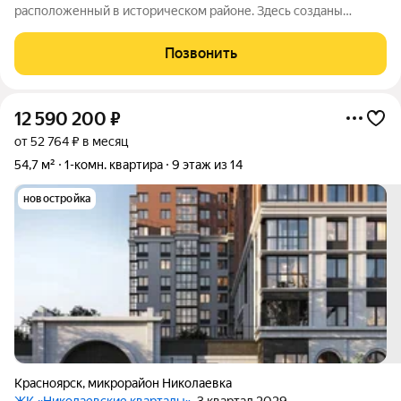
расположенный в историческом районе. Здесь созданы
комфортные условия для жизни: дворы закрыты от
посторонних, работает система видеонаблюдения и контроль
Позвонить
доступа. Особое внимание уделено
12 590 200
₽
от 52 764 ₽ в месяц
54,7 м²
1-комн. квартира
9 этаж из 14
новостройка
Красноярск
,
микрорайон Николаевка