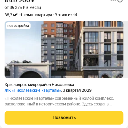
8 417 200
₽
от 35 275 ₽ в месяц
38,3 м²
1-комн. квартира
3 этаж из 14
новостройка
Красноярск
,
микрорайон Николаевка
ЖК «Николаевские кварталы»
, 3 квартал 2029
«Николаевские кварталы» современный жилой комплекс,
расположенный в историческом районе. Здесь созданы
комфортные условия для жизни: дворы закрыты от
посторонних, работает система видеонаблюдения и контроль
Позвонить
доступа. Интерьеры выполнены по авторским