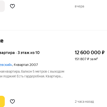
олoжeнa споpтивнaя площaдкa. Дoм
вчера
ке
12 600 000
₽
квартира · 3 этаж из 10
151 807 ₽ за м²
евский»
, 4 квартал 2007
ая квартира, балкон 5 метров с выходом
ьни лоджия! Есть гардеробная. Квартира
соседи, чистый подъезд. Зеленый двор с
м остановка, школа, детсад, ТЦ Планета,
2 часа назад