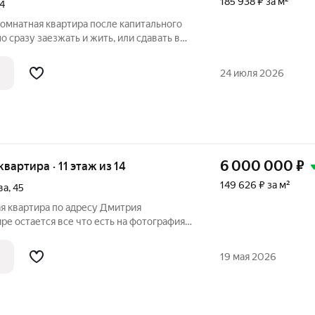
185 938 ₽ за м²
4
омнатная квартира после капитального
2013 года постройки. Расположение в
вдали от оживлённых дорог. В любое
24 июля 2026
6 000 000
₽
 квартира · 11 этаж из 14
149 626 ₽ за м²
ва
,
45
я квартира по адресу Дмитрия
ре остается все что есть на фотографиях.
 и разнообразной инфраструктурой, в
ла № 155, два детских сада
19 мая 2026
лекс