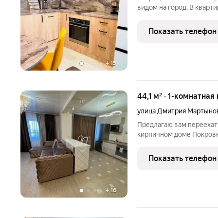
видом на город. В кварт
встроенная варочная па
машина,холодильник, ст
Показать телефон
диваны, стол
+
15
44,1 м² · 1-комнатная
улица Дмитрия Мартыно
Предлагаю вам переехат
кирпичном доме Покровк
совмещенный. В квартир
светлых нейтральных тон
Показать телефон
Установлены новые
+
16