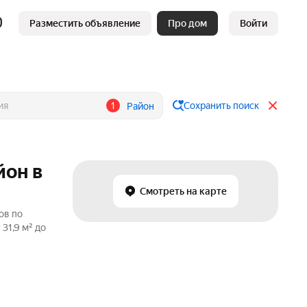
Разместить объявление
Про дом
Войти
1
Сохранить поиск
Район
йон в
Смотреть на карте
ов по
31,9 м² до