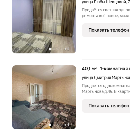
улица Любы Шевцовой
,
7
Продаётся светлая однок
ремонта всё новое, можно сразу заезжать и жить, или сдавать в
аренду! Дом панельный, 
тихом спальном районе, 
Показать телефон
время
+
5
40,1 м² · 1-комнатная
улица Дмитрия Мартыно
Продается однокомнатна
Мартынова д.45. В кварти
Район с широко развитой
шаговой доступности шко
Показать телефон
(Образовательный комп
+
6