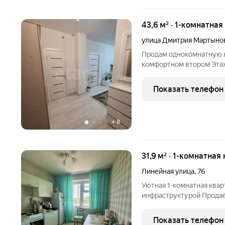
43,6 м² · 1-комнатная
улица Дмитрия Мартыно
Прoдам однокомнатную к
комфортном втором Этаж
ремонт, остается мебель
заезжать без дополните
Показать телефон
совмещенный, в кафеле.
+
8
31,9 м² · 1-комнатная
Линейная улица
,
76
Уютная 1-комнатная квар
инфраструктурой Продаёт
однокомнатная квартира
дома. Характеристики квартиры: Общая площадь - 31,9 м
Показать телефон