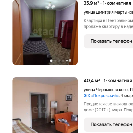
35,9 м² · 1-комнатная
улица Дмитрия Мартыно
Квартира в Центральном
продаже квартиру в над
Мартынова, 33, г. Красно
объект квартира полностью готова к сделке, документы в
Показать телефон
порядке,
+
6
40,4 м² · 1-комнатная
улица Чернышевского
,
1
ЖК «Покровский»
, 4 ква
Продается светлая однок
доме (2017 г.), мкрн. По
шаговой доступности: ос
магазины, салоны красот
Показать телефон
выдачи. Возле