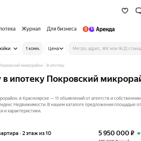
потека
Журнал
Для бизнеса
ройки
1 комн.
Цена
Покровский микрорайон
В ипотеку
 в ипотеку Покровский микрора
орайон, в Красноярске — 11 объявлений от агентств и собственник
 Яндекс Недвижимости. В нашем каталоге предложения площадью от 
и и характеристики.
5 950 000
₽
вартира · 2 этаж из 10