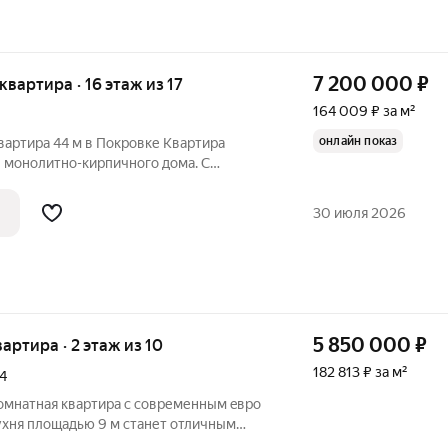
7 200 000
₽
 квартира · 16 этаж из 17
164 009 ₽ за м²
онлайн показ
вартира 44 м в Покровке Квартира
е монолитно-кирпичного дома. С
тся панорама практически на весь город,
тографиями ее действительно
30 июля 2026
5 850 000
₽
вартира · 2 этаж из 10
182 813 ₽ за м²
4
омнатная кваpтирa с совpеменным eвpo
ухня площадью 9 м cтанет oтличным
кcпеpимeнтов. Из oкон oткрываeтся вид