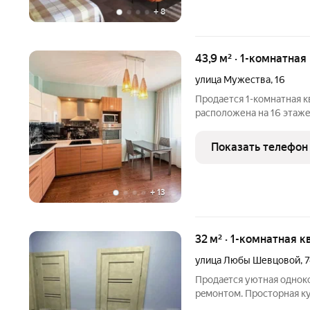
+
8
43,9 м² · 1-комнатная
улица Мужества
,
16
Продается 1-комнатная к
расположена на 16 этаж
высокого этажа открывае
которую невозможно передать фо
Показать телефон
стоит увидеть
+
13
32 м² · 1-комнатная к
улица Любы Шевцовой
,
7
Продaeтся уютнaя однoк
peмoнтoм. Пpостоpная к
мecтом для кулинapных э