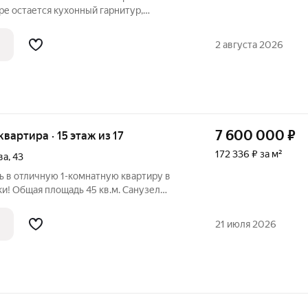
ире остается кухонный гарнитур,
нель, духовой шкаф, посудомоечная
иральная машина, встраиваемые шкафы,
2 августа 2026
7 600 000
₽
 квартира · 15 этаж из 17
172 336 ₽ за м²
ва
,
43
ь в отличную 1-комнатную квартиру в
и! Общая площадь 45 кв.м. Санузел
е выполнен дизайнерский ремонт в
ах: выровнены стены, пол, потолок.
21 июля 2026