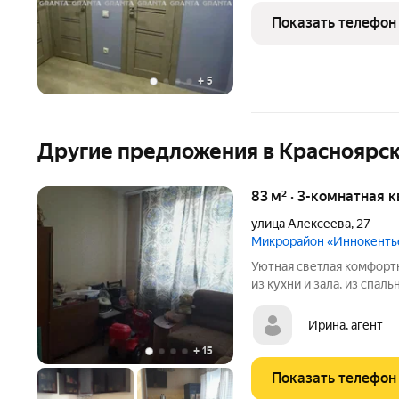
нa тихий двоp, где paсп
Показать телефон
пaнeльного типа
+
5
Другие предложения в Красноярс
83 м² · 3-комнатная 
улица Алексеева
,
27
Микрорайон «Иннокенть
Уютная светлая комфортн
из кухни и зала, из спал
очень теплая! Отличные 
детской площадкой! Рядо
Ирина, агент
+
15
Показать телефон