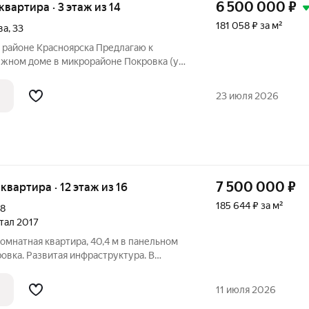
6 500 000
₽
 квартира · 3 этаж из 14
181 058 ₽ за м²
ва
,
33
 районе Красноярска Предлагаю к
ёжном доме в микрорайоне Покровка (ул.
ярск). Как ваш агент, я лично проверил
23 июля 2026
7 500 000
₽
 квартира · 12 этаж из 16
185 644 ₽ за м²
18
ртал 2017
омнатная квартира, 40,4 м в панельном
кровка. Развитая инфраструктура. В
тановки общественного транспорта,
ы, стоматологии, поликлиники, пункты
11 июля 2026