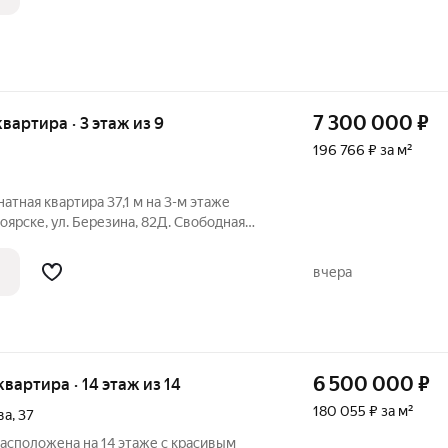
м Раздельный
7 300 000
₽
 квартира · 3 этаж из 9
196 766 ₽ за м²
атная квартира 37,1 м на 3-м этаже
оярске, ул. Березина, 82Д. Свободная
собственник, без обременений.
Светлая и теплая квартира с
вчера
м Вся
6 500 000
₽
 квартира · 14 этаж из 14
180 055 ₽ за м²
ва
,
37
 расположена на 14 этаже с красивым