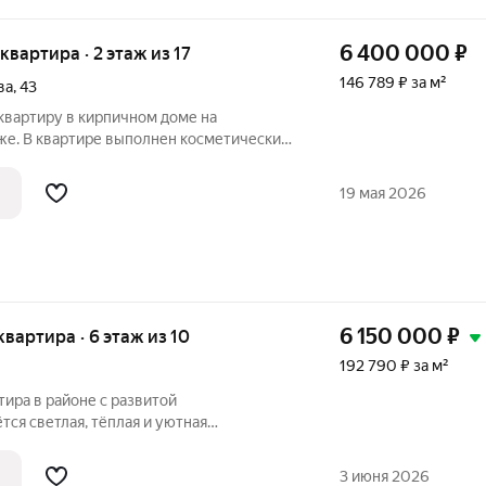
6 400 000
₽
 квартира · 2 этаж из 17
146 789 ₽ за м²
ва
,
43
вартиру в кирпичном доме на
е. В квартире выполнен косметический
 новому собственнику, можно сразу
льных вложений. Просторный санузел
19 мая 2026
6 150 000
₽
 квартира · 6 этаж из 10
192 790 ₽ за м²
тира в районе с развитой
ся светлая, тёплая и уютная
 на комфортном 6 этаже 10-этажного
3 июня 2026