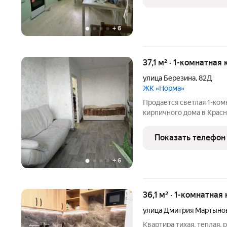
Просторная кухня - 8,8 
+
6
37,1 м² · 1-комнатная
улица Березина
,
82Д
ЖК «Норма»
Продается светлая 1-комн
кирпичного дома в Красн
продажа, один взрослый 
Ключевые преимущества 
Показать телефон
косметическим ремонто
+
6
36,1 м² · 1-комнатная
улица Дмитрия Мартыно
Квартира тихая, теплая,