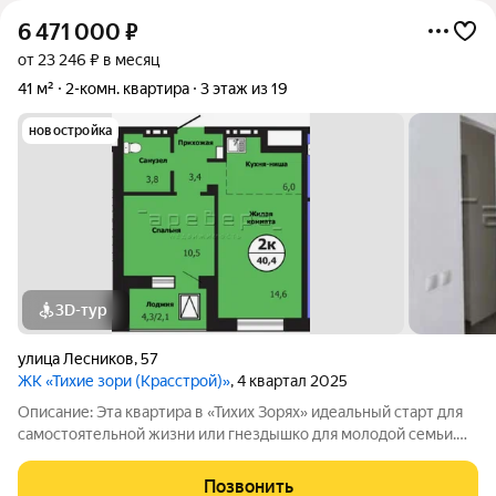
6 471 000
₽
от 23 246 ₽ в месяц
41 м²
2-комн. квартира
3 этаж из 19
новостройка
3D-тур
улица Лесников
,
57
ЖК «Тихие зори (Красстрой)»
, 4 квартал 2025
Описание: Эта квартира в «Тихих Зорях» идеальный старт для
самостоятельной жизни или гнездышко для молодой семьи.
Она создана для тех, кто ценит современный формат,
готовность к заезду и выгоду. Евро-планировка с
Позвонить