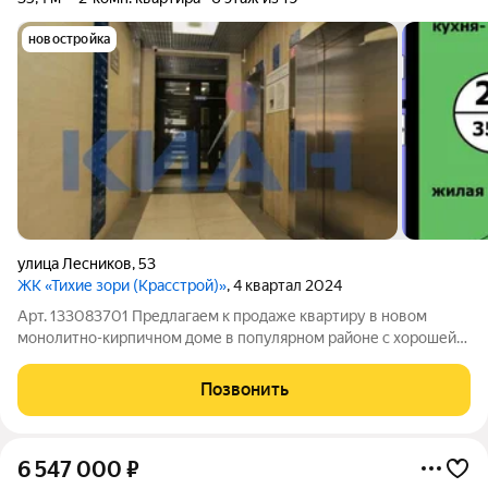
новостройка
улица Лесников
,
53
ЖК «Тихие зори (Красстрой)»
, 4 квартал 2024
Арт. 133083701 Предлагаем к продаже квартиру в новом
монолитно-кирпичном доме в популярном районе с хорошей
экологией Тихие Зори. Квартира в НОВОСТРОЙКЕ- это Ваша
СЕМЕЙНАЯ ценность. ИПОТЕКА ВОЗМОЖНА. Возможен
Позвонить
жилищный сертификат, материнский капитал.
6 547 000
₽