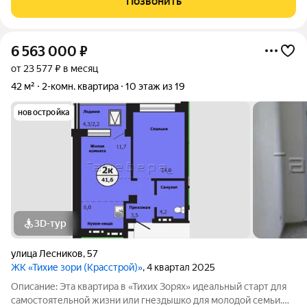
Позвонить
Отделка получистовая от
6 563 000
₽
от 23 577 ₽ в месяц
42 м²
2-комн. квартира
10 этаж из 19
новостройка
3D-тур
улица Лесников
,
57
ЖК «Тихие зори (Красстрой)»
, 4 квартал 2025
Описание: Эта квартира в «Тихих Зорях» идеальный старт для
самостоятельной жизни или гнездышко для молодой семьи.