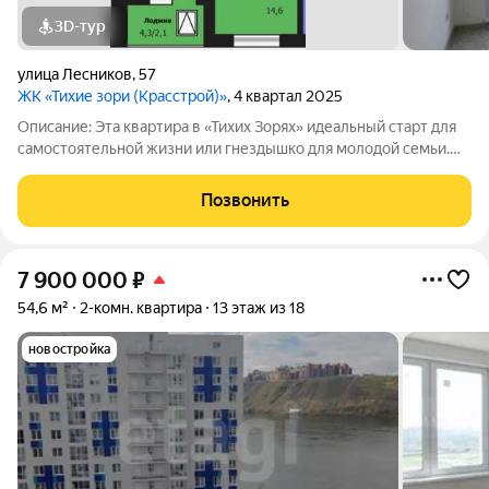
3D-тур
улица Лесников
,
57
ЖК «Тихие зори (Красстрой)»
, 4 квартал 2025
Описание: Эта квартира в «Тихих Зорях» идеальный старт для
самостоятельной жизни или гнездышко для молодой семьи.
Она создана для тех, кто ценит современный формат,
готовность к заезду и выгоду. Евро-планировка с
Позвонить
объединенной гостиной-кухней и
7 900 000
₽
54,6 м²
2-комн. квартира
13 этаж из 18
новостройка