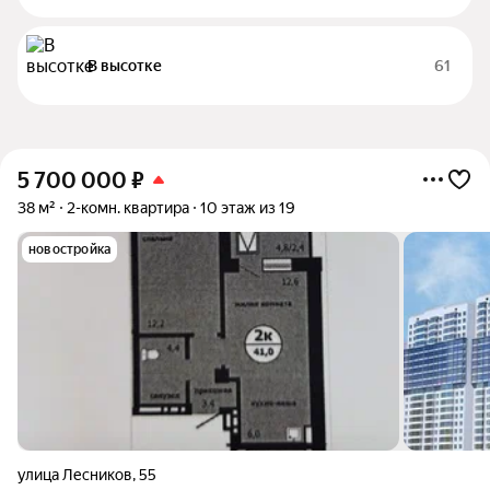
В высотке
61
5 700 000
₽
38 м²
2-комн. квартира
10 этаж из 19
новостройка
улица Лесников
,
55