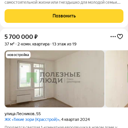
самостоятельной жизни или гнездышко для молодой семьи.
Она создана для тех, кто ценит современный формат,
готовность к заезду и выгоду. Евро-планировка с
Позвонить
объединенной гостиной-кухней и
5 700 000
₽
37 м²
2-комн. квартира
13 этаж из 19
новостройка
улица Лесников
,
55
ЖК «Тихие зори (Красстрой)»
, 4 квартал 2024
Продается светлая 1-комнатная евродвушка в новом доме у