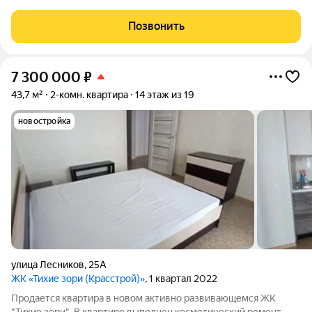
Она создана для тех, кто ценит современный формат,
готовность к заезду и выгоду. Евро-планировка с
Позвонить
объединенной гостиной-кухней и
7 300 000
₽
43,7 м²
2-комн. квартира
14 этаж из 19
новостройка
улица Лесников
,
25А
ЖК «Тихие зори (Красстрой)»
, 1 квартал 2022
Продается квартира в новом активно развивающемся ЖК