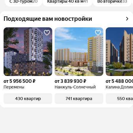
С 3D-туром
20
Квартиры 40 кв м
41
Во вторичке
33
объект
Подходящие вам новостройки
от 5 956 500 ₽
от 3 839 930 ₽
от 5 488 00
Перемены
Нанжуль-Солнечный
Калина Доли
430 квартир
741 квартира
550 кв