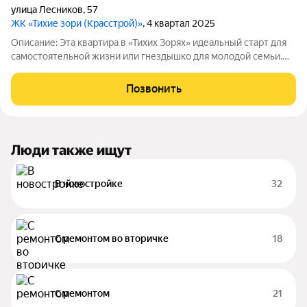
улица Лесников
,
57
ЖК «Тихие зори (Красстрой)»
, 4 квартал 2025
Описание: Эта квартира в «Тихих Зорях» идеальный старт для
самостоятельной жизни или гнездышко для молодой семьи.
Она создана для тех, кто ценит современный формат,
готовность к заезду и выгоду. Евро-планировка с
Позвонить
объединенной гостиной-кухней и
Люди также ищут
В новостройке
32
С ремонтом во вторичке
18
С ремонтом
21