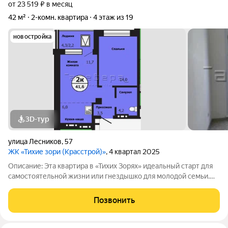
от 23 519 ₽ в месяц
42 м²
2-комн. квартира
4 этаж из 19
новостройка
3D-тур
улица Лесников
,
57
ЖК «Тихие зори (Красстрой)»
, 4 квартал 2025
Описание: Эта квартира в «Тихих Зорях» идеальный старт для
самостоятельной жизни или гнездышко для молодой семьи.
Она создана для тех, кто ценит современный формат,
готовность к заезду и выгоду. Евро-планировка с
Позвонить
объединенной гостиной-кухней и