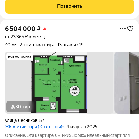
без лишних затрат и демонтажа реализовать собственный
Позвонить
дизайн-проект. Ключевым
6 504 000
₽
от 23 365 ₽ в месяц
40 м²
2-комн. квартира
13 этаж из 19
новостройка
3D-тур
улица Лесников
,
57
ЖК «Тихие зори (Красстрой)»
, 4 квартал 2025
Описание: Эта квартира в «Тихих Зорях» идеальный старт для