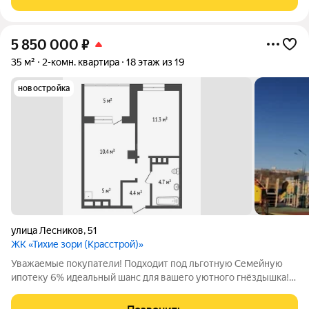
объединенной гостиной-кухней и
5 850 000
₽
35 м²
2-комн. квартира
18 этаж из 19
новостройка
улица Лесников
,
51
ЖК «Тихие зори (Красстрой)»
Уважаемые покупатели! Подходит под льготную Семейную
ипотеку 6% идеальный шанс для вашего уютного гнёздышка!
Продается 2х комнатная квартира в микрорайоне Тихие Зори.
Дом расположен в красивом месте - на набережной Енисея.