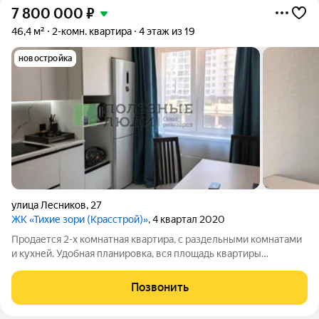
7 800 000
₽
46,4 м²
2-комн. квартира
4 этаж из 19
новостройка
улица Лесников
,
27
ЖК «Тихие зори (Красстрой)»
, 4 квартал 2020
Продается 2-х комнатная квартира, с раздельными комнатами
и кухней. Удобная планировка, вся площадь квартиры
полезная. Кухня 9,6м2., комнаты 28,2м2., просторные сан.узел
и лоджия. Косметический ремонт. Сан.узел полностью в
Позвонить
кафеле. Хорошие, новые