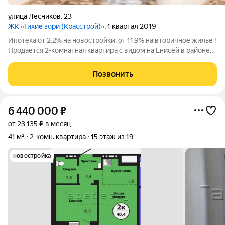
улица Лесников
,
23
ЖК «Тихие зори (Красстрой)»
, 1 квартал 2019
Ипотека от 2,2% на новостройки, от 11,9% на вторичное жилье !
Продаётся 2-комнатная квартира с видом на Енисей в районе
«Тихие Зори» Главное преимущество: Панорамные виды из
окон шикарная панорама Енисея и левого берега, как живая
Позвонить
картина в вашей
6 440 000
₽
от 23 135 ₽ в месяц
41 м²
2-комн. квартира
15 этаж из 19
новостройка