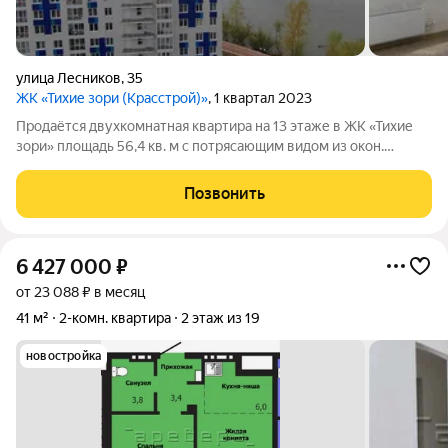
улица Лесников
,
35
ЖК «Тихие зори (Красстрой)»
, 1 квартал 2023
Продаётся двухкомнатная квартира на 13 этаже в ЖК «Тихие
зори» площадь 56,4 кв. м с потрясающим видом из окон.
Внутри выполнен косметический ремонт: стены выровнены и
покрашены, на полу линолеум, установлена акриловая ванна и
Позвонить
регулируемые батареи.
6 427 000
₽
от 23 088 ₽ в месяц
41 м²
2-комн. квартира
2 этаж из 19
новостройка