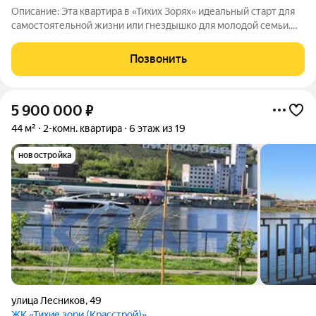
Описание: Эта квартира в «Тихих Зорях» идеальный старт для
самостоятельной жизни или гнездышко для молодой семьи.
Она создана для тех, кто ценит современный формат,
готовность к заезду и выгоду. Евро-планировка с
Позвонить
объединенной гостиной-кухней и
5 900 000
₽
44 м²
2-комн. квартира
6 этаж из 19
новостройка
улица Лесников
,
49
ЖК «Тихие зори (Красстрой)»