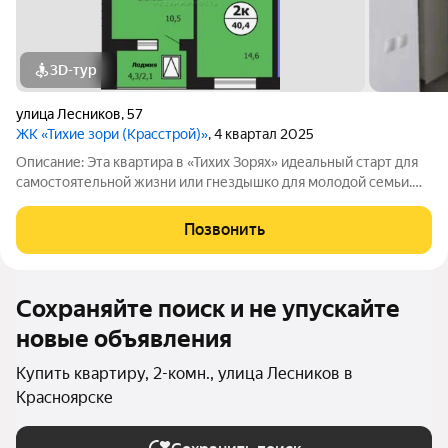
3D-тур
улица Лесников
,
57
ЖК «Тихие зори (Красстрой)»
, 4 квартал 2025
Описание: Эта квартира в «Тихих Зорях» идеальный старт для
самостоятельной жизни или гнездышко для молодой семьи.
Она создана для тех, кто ценит современный формат,
готовность к заезду и выгоду. Евро-планировка с
Позвонить
объединенной гостиной-кухней и
Сохраняйте поиск и не упускайте
новые объявления
Купить квартиру, 2-комн., улица Лесников в
Красноярске