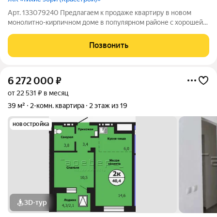
Арт. 133079240 Предлагаем к продаже квартиру в новом
монолитно-кирпичном доме в популярном районе с хорошей
экологией Тихие Зори. Квартира в НОВОСТРОЙКЕ- это Ваша
СЕМЕЙНАЯ ценность. ИПОТЕКА ВОЗМОЖНА. Возможен
Позвонить
жилищный сертификат, материнский капитал.
6 272 000
₽
от 22 531 ₽ в месяц
39 м²
2-комн. квартира
2 этаж из 19
новостройка
3D-тур