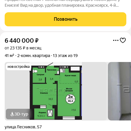
Енисея! Вид на двор, удобная планировка. Красноярск, 4-й
мост. Новый перспективный район Красноярска на
живописном берегу Енисея. Рядом Четвертый мост! Очень
Позвонить
удобная транспортная развязка
6 440 000
₽
от 23 135 ₽ в месяц
41 м²
2-комн. квартира
13 этаж из 19
новостройка
3D-тур
улица Лесников
,
57