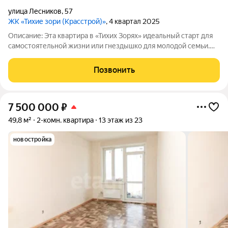
улица Лесников
,
57
ЖК «Тихие зори (Красстрой)»
, 4 квартал 2025
Описание: Эта квартира в «Тихих Зорях» идеальный старт для
самостоятельной жизни или гнездышко для молодой семьи.
Она создана для тех, кто ценит современный формат,
готовность к заезду и выгоду. Евро-планировка с
Позвонить
объединенной гостиной-кухней и
7 500 000
₽
49,8 м²
2-комн. квартира
13 этаж из 23
новостройка