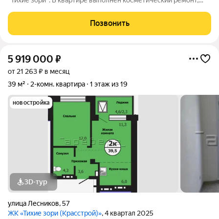
"Тихие зори". В квартире выполнен косметический ремонт,
санузел совмещенный в кафеле. Остаётся кухонный гарнитур
и вся мебель, что на фото. Квартира распложена на 14 этаже ,
Позвонить
где открывается
5 919 000
₽
от 21 263 ₽ в месяц
39 м²
2-комн. квартира
1 этаж из 19
новостройка
3D-тур
улица Лесников
,
57
ЖК «Тихие зори (Красстрой)»
, 4 квартал 2025