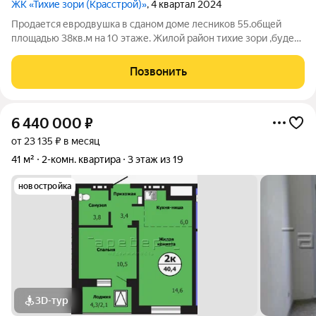
ЖК «Тихие зори (Красстрой)»
, 4 квартал 2024
Продается евродвушка в сданом доме лесников 55.общей
площадью 38кв.м на 10 этаже. Жилой район тихие зори ,будет
одним из самых комфортных в городе .
Позвонить
6 440 000
₽
от 23 135 ₽ в месяц
41 м²
2-комн. квартира
3 этаж из 19
новостройка
3D-тур