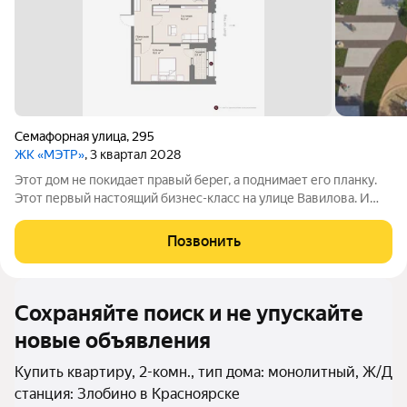
Семафорная улица
,
295
ЖК «МЭТР»
, 3 квартал 2028
Этот дом не покидает правый берег, а поднимает его планку.
Этот первый настоящий бизнес-класс на улице Вавилова. И
такое заявление обязывает. Обязывает быть в лучшей
локации района рядом с ТЮЗом, с видом на весь город из
Позвонить
панорамных окон. Обязывает
Сохраняйте поиск и не упускайте
новые объявления
Купить квартиру, 2-комн., тип дома: монолитный, Ж/Д
станция: Злобино в Красноярске