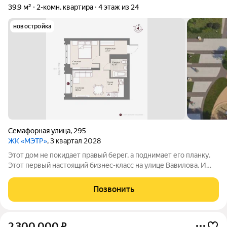
39,9 м²
2-комн. квартира
4 этаж из 24
новостройка
Семафорная улица
,
295
ЖК «МЭТР»
, 3 квартал 2028
Этот дом не покидает правый берег, а поднимает его планку.
Этот первый настоящий бизнес-класс на улице Вавилова. И
такое заявление обязывает. Обязывает быть в лучшей
локации района рядом с ТЮЗом, с видом на весь город из
Позвонить
панорамных окон. Обязывает
2 300 000
₽