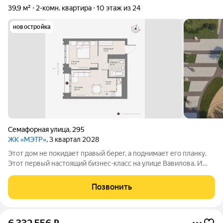
39,9 м²
2-комн. квартира
10 этаж из 24
новостройка
Семафорная улица
,
295
ЖК «МЭТР»
, 3 квартал 2028
Этот дом не покидает правый берег, а поднимает его планку.
Этот первый настоящий бизнес-класс на улице Вавилова. И
такое заявление обязывает. Обязывает быть в лучшей
локации района рядом с ТЮЗом, с видом на весь город из
Позвонить
панорамных окон. Обязывает