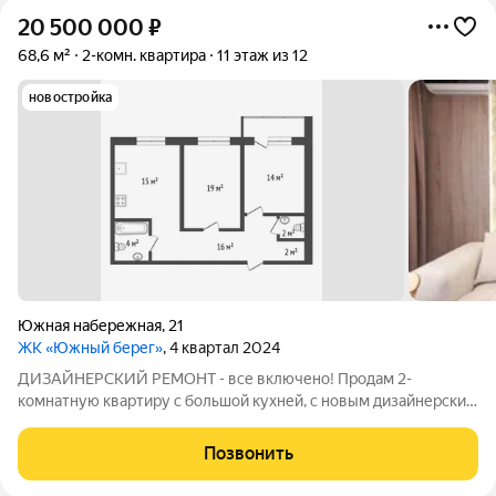
20 500 000
₽
68,6 м²
2-комн. квартира
11 этаж из 12
новостройка
Южная набережная
,
21
ЖК «Южный берег»
, 4 квартал 2024
ДИЗАЙНЕРСКИЙ РЕМОНТ - все включено! Продам 2-
комнатную квартиру с большой кухней, с новым дизайнерским
РЕМОНТОМ, новой МЕБЕЛЬЮ и ТЕХНИКОЙ в жилом
комплексе премиум-класса Южный берег. В квартире никто не
Позвонить
жил, дизайн-проект продуман до мелочей и