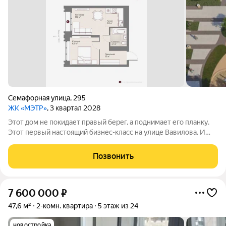
Семафорная улица
,
295
ЖК «МЭТР»
, 3 квартал 2028
Этот дом не покидает правый берег, а поднимает его планку.
Этот первый настоящий бизнес-класс на улице Вавилова. И
такое заявление обязывает. Обязывает быть в лучшей
локации района рядом с ТЮЗом, с видом на весь город из
Позвонить
панорамных окон. Обязывает
7 600 000
₽
47,6 м²
2-комн. квартира
5 этаж из 24
новостройка