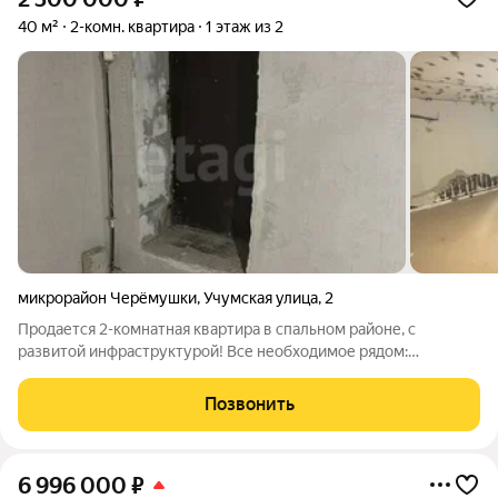
40 м²
2-комн. квартира
1 этаж из 2
микрорайон Черёмушки
,
Учумская улица
,
2
Продается 2-комнатная квартира в спальном районе, с
развитой инфраструктурой! Все необходимое рядом:
магазины, супермаркеты, аптеки, школы и дошкольные
учреждения, остановки общественного транспорта. Год
Позвонить
постройки 1962 Материал стен - кирпич
6 996 000
₽