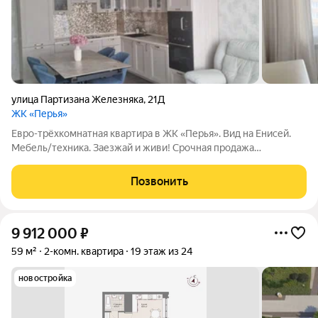
улица Партизана Железняка
,
21Д
ЖК «Перья»
Евро-трёхкомнатная квартира в ЖК «Перья». Вид на Енисей.
Мебель/техника. Заезжай и живи! Срочная продажа
роскошной евро-трёшки по цене обычной квартиры. Ниже
рыночной стоимости. Полный фарш для комфортной жизни. О
Позвонить
квартире: Расположение: высокий этаж
9 912 000
₽
59 м²
2-комн. квартира
19 этаж из 24
новостройка