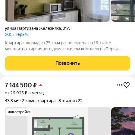
улица Партизана Железняка
,
21А
ЖК «Перья»
Квартира площадью 75 кв.м расположена на 16 этаже
монолитно-кирпичного дома в жилом комплексе «Перья».
Главное преимущество объекта панорамный вид на реку
Енисей и центральную часть города, который обеспечивается
Позвонить
благодаря высокой этажности и
7 144 500
₽
от 26 925 ₽ в месяц
43,3 м²
2-комн. квартира
8 этаж из 22
новостройка