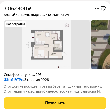
7 062 300
₽
39,9 м²
2-комн. квартира
18 этаж из 24
новостройка
Семафорная улица
,
295
ЖК «МЭТР»
, 3 квартал 2028
Этот дом не покидает правый берег, а поднимает его планку.
Этот первый настоящий бизнес-класс на улице Вавилова. И
такое заявление обязывает. Обязывает быть в лучшей
локации района рядом с ТЮЗом, с видом на весь город из
Позвонить
панорамных окон. Обязывает