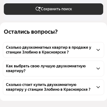
Сохранить поиск
Остались вопросы?
Сколько двухкомнатных квартир в продаже у
станции Злобино в Красноярске ?
На Яндекс Недвижимости в продаже у станции 
Злобино в Красноярске 139 двухкомнатных 
Как выбрать свою лучшую двухкомнатную
квартиру?
квартир, из них 17 объявлений от агентств, 122 
объявления от застройщиков
Чтобы купить 2-комнатную квартиру в монолитном 
доме у станции Злобино, воспользуйтесь тепловой 
Сколько стоит купить двухкомнатную
квартиру у станции Злобино в Красноярске ?
картой для оценки инфраструктуры и 
транспортной доступности в выбранном районе у 
Цена за квадратный метр
57 500 — 298 834 ₽
станции Злобино в Красноярске
Площадь
40 — 82 м²