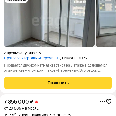
Апрельская улица
,
9А
Прогресс-кварталы «Перемены»
, 1 квартал 2025
Продается двухкомнатная квартира на 5 этаже в сдающемся
этим летом жилом комплексе «Перемены». Это редкая
возможность приобрести объект по цене застройщика, когда
аналогичные лоты в корпусе уже распроданы. Квартира
Позвонить
расположена в районе с устоявшейся
7 856 000
₽
от 29 606 ₽ в месяц
45,7 м²
2-комн. квартира
9 этаж из 25