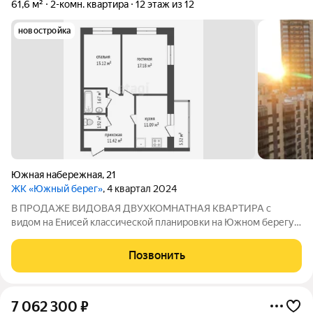
61,6 м²
2-комн. квартира
12 этаж из 12
новостройка
Южная набережная
,
21
ЖК «Южный берег»
, 4 квартал 2024
В ПРОДАЖЕ ВИДОВАЯ ДВУХКОМНАТНАЯ КВАРТИРА с
видом на Енисей классической планировки на Южном берегу,
общей площадью 61.5 м2, на 12 этаже из 16. Строительный
адрес Южный берег дом 21. дом сдан! Окна на 2 стороны:
Позвонить
отличный ВИД ИЗ ОКНА НА ЕНИСЕЙ в
7 062 300
₽