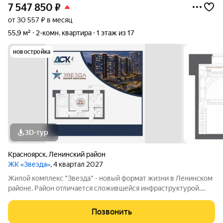
7 547 850
₽
от 30 557 ₽ в месяц
55,9 м²
2-комн. квартира
1 этаж из 17
новостройка
3D-тур
Красноярск
,
Ленинский район
ЖК «Звезда»
, 4 квартал 2027
Жилой комплекс "Звезда" - новый формат жизни в Ленинском
районе. Район отличается сложившейся инфраструктурой.
Рядом с будущим жилым комплексом «Звезда» расположен
большой парк с одноименным названием. Развита
Позвонить
транспортная и дорожная сети. Есть