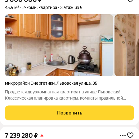
45,5 м²
2-комн. квартира
3 этаж из 5
микрорайон Энергетики
,
Львовская улица
,
35
Продается двухкомнатная квартира на улице Львовская!
Классическая планировка квартиры, комнаты правильной
формы, вполне вместительные. Планировка на две стороны,
это восходы и закаты, это быстрое проветривание квартиры,
Позвонить
это присмотр за детьми во
7 239 280
₽