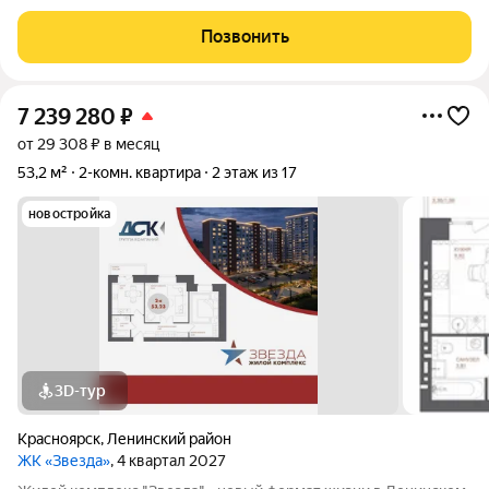
Площадь 55м2, кухня 9 м2 + балкон, комнаты 17 и 11м2.
Сaнузел раздельный. Ремонт от застройщика в квартире никто
Позвонить
не жил. Один взрослый
7 239 280
₽
от 29 308 ₽ в месяц
53,2 м²
2-комн. квартира
2 этаж из 17
новостройка
3D-тур
Красноярск
,
Ленинский район
ЖК «Звезда»
, 4 квартал 2027