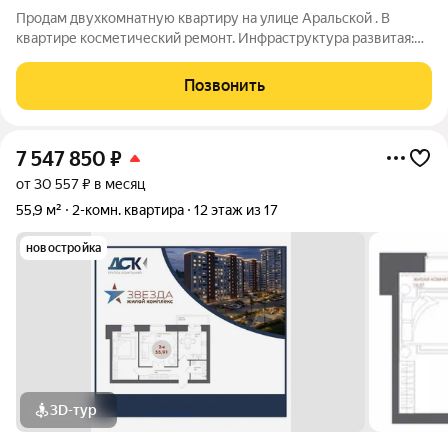
Продам двухкомнатную квартиру на улице Аральской . В
квартире косметический ремонт. Инфраструктура развитая:
Рядом школа № 65, детский сад в 2-х минутах от дома ,
транспортные остановки, в доме магазин
Позвонить
«Батон».,супермаркеты: Светафор, Магнит ,
7 547 850
₽
от 30 557 ₽ в месяц
55,9 м²
2-комн. квартира
12 этаж из 17
новостройка
3D-тур