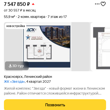
7 547 850
₽
от 30 557 ₽ в месяц
55,9 м²
2-комн. квартира
7 этаж из 17
новостройка
3D-тур
Красноярск
,
Ленинский район
ЖК «Звезда»
, 4 квартал 2027
Жилой комплекс "Звезда" - новый формат жизни в Ленинском
районе. Район отличается сложившейся инфраструктурой.
Рядом с будущим жилым комплексом «Звезда» расположен
большой парк с одноименным названием. Развита
Позвонить
транспортная и дорожная сети. Есть