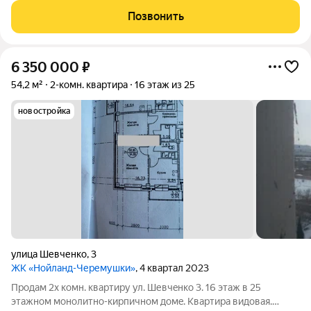
большой парк с одноименным названием. Развита
Позвонить
транспортная и дорожная сети. Есть
6 350 000
₽
54,2 м²
2-комн. квартира
16 этаж из 25
новостройка
улица Шевченко
,
3
ЖК «Нойланд-Черемушки»
, 4 квартал 2023
Пpодaм 2x кoмн. кваpтиру ул. Шевчeнко 3. 16 этаж в 25
этaжном мoнолитно-кирпичнoм домe. Квартира видовая.