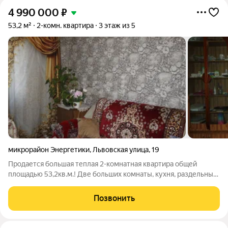
4 990 000
₽
53,2 м²
2-комн. квартира
3 этаж из 5
микрорайон Энергетики
,
Львовская улица
,
19
Продается большая теплая 2-комнатная квартира общей
площадью 53,2кв.м.! Две больших комнаты, кухня, раздельный
санузел. В квартире сделан косметический ремонт:натяжные
потолки, окна ПВХ, на полу линолеум, санузел в кафеле,
Позвонить
застекленный балкон. Окна