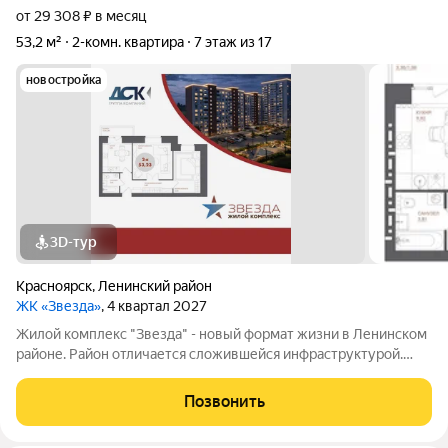
от 29 308 ₽ в месяц
53,2 м²
2-комн. квартира
7 этаж из 17
новостройка
3D-тур
Красноярск
,
Ленинский район
ЖК «Звезда»
, 4 квартал 2027
Жилой комплекс "Звезда" - новый формат жизни в Ленинском
районе. Район отличается сложившейся инфраструктурой.
Рядом с будущим жилым комплексом «Звезда» расположен
большой парк с одноименным названием. Развита
Позвонить
транспортная и дорожная сети. Есть