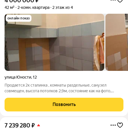
4 000 000
₽
42 м²
2-комн. квартира
2 этаж из 4
онлайн показ
улица Юности
,
12
Продается 2к сталинка , комнаты раздельные, санузел
совмещен, высота потолков 2,9м, состояние как на фото,
электроплита, балкона нет. Уютный двор, развитая
инфраструктура. Один собственник.
Позвонить
7 239 280
₽