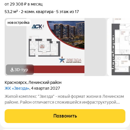
от 29 308 ₽ в месяц
53,2 м²
2-комн. квартира
5 этаж из 17
новостройка
3D-тур
Красноярск
,
Ленинский район
ЖК «Звезда»
, 4 квартал 2027
Жилой комплекс "Звезда" - новый формат жизни в Ленинском
районе. Район отличается сложившейся инфраструктурой.
Рядом с будущим жилым комплексом «Звезда» расположен
большой парк с одноименным названием. Развита
Позвонить
транспортная и дорожная сети. Есть