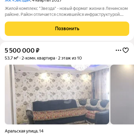
ЖК «Звезда»
, 4 квартал 2027
Жилой комплекс "Звезда" - новый формат жизни в Ленинском
районе. Район отличается сложившейся инфраструктурой.
Рядом с будущим жилым комплексом «Звезда» расположен
большой парк с одноименным названием. Развита
Позвонить
транспортная и дорожная сети. Есть
5 500 000
₽
53,7 м²
2-комн. квартира
2 этаж из 10
Аральская улица
,
14