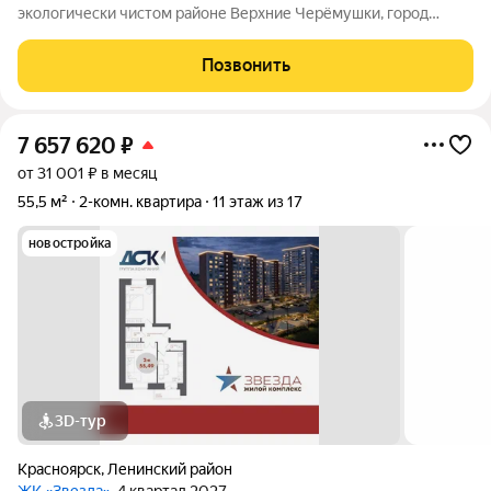
экологически чистом районе Верхние Черёмушки, город
Красноярск. Квартира расположена на комфортном 5 этаже 9-
этажного панельного дома. - Просторная и удобная
Позвонить
планировка: две раздельные комнаты,
7 657 620
₽
от 31 001 ₽ в месяц
55,5 м²
2-комн. квартира
11 этаж из 17
новостройка
3D-тур
Красноярск
,
Ленинский район