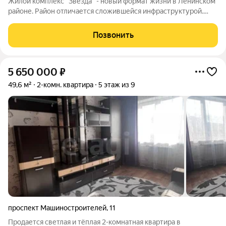
Жилой комплекс "Звезда" - новый формат жизни в Ленинском
районе. Район отличается сложившейся инфраструктурой.
Рядом с будущим жилым комплексом «Звезда» расположен
большой парк с одноименным названием. Развита
Позвонить
транспортная и дорожная сети. Есть
5 650 000
₽
49,6 м²
2-комн. квартира
5 этаж из 9
проспект Машиностроителей
,
11
Продается светлая и тёплая 2-комнатная квартира в