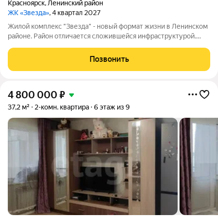
Красноярск
,
Ленинский район
ЖК «Звезда»
, 4 квартал 2027
Жилой комплекс "Звезда" - новый формат жизни в Ленинском
районе. Район отличается сложившейся инфраструктурой.
Рядом с будущим жилым комплексом «Звезда» расположен
большой парк с одноименным названием. Развита
Позвонить
транспортная и дорожная сети. Есть
4 800 000
₽
37,2 м²
2-комн. квартира
6 этаж из 9