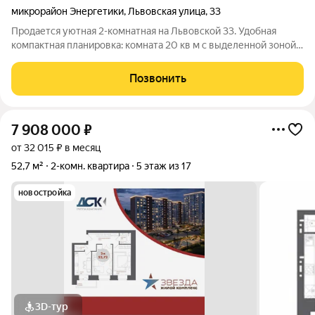
микрорайон Энергетики
,
Львовская улица
,
33
Продается уютная 2-комнатная на Львовской 33. Удобная
компактная планировка: комната 20 кв м с выделенной зоной
кухни и отдельно спальня + удобная прихожая и большая
застекленная лоджия. Квартира после капитального ремонта:
Позвонить
заменена электрика и
7 908 000
₽
от 32 015 ₽ в месяц
52,7 м²
2-комн. квартира
5 этаж из 17
новостройка
3D-тур