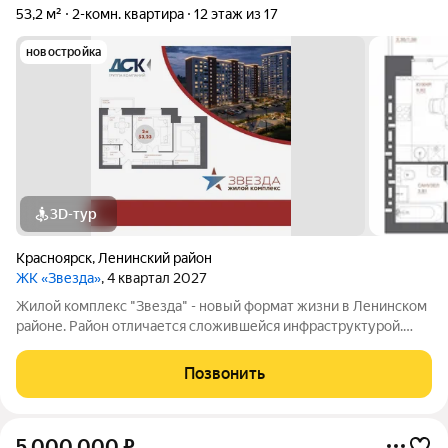
53,2 м²
2-комн. квартира
12 этаж из 17
новостройка
3D-тур
Красноярск
,
Ленинский район
ЖК «Звезда»
, 4 квартал 2027
Жилой комплекс "Звезда" - новый формат жизни в Ленинском
районе. Район отличается сложившейся инфраструктурой.
Рядом с будущим жилым комплексом «Звезда» расположен
большой парк с одноименным названием. Развита
Позвонить
транспортная и дорожная сети. Есть
5 000 000
₽