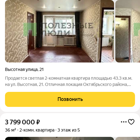
Высотная улица
,
21
Продается светлая 2-комнатная квартира площадью 43.3 кв.м.
на ул. Высотная, 21. Отличная локация Октябрьского района,
где всё необходимое уже находится у вашего порога, а в
ближайшем будущем ценность этого места вырастет в разы!
Позвонить
ПОЧЕМУ ЭТА КВАРТИРА
3 799 000
₽
36 м²
2-комн. квартира
3 этаж из 5