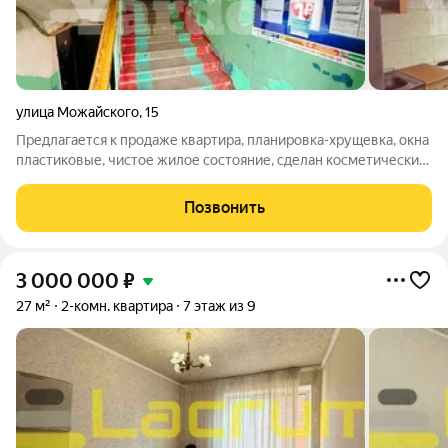
улица Можайского
,
15
Предлагается к продаже квартира, планировка-хрущевка, окна
пластиковые, чистое жилое состояние, сделан косметический
ремонт. Санузел совмещён, электроплита. Развитая
инфраструктура! В шаговой доступности остановки
Позвонить
общественного транспорта,магазины,
3 000 000
₽
27 м²
2-комн. квартира
7 этаж из 9