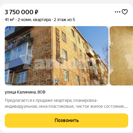
3 750 000
₽
41 м²
2-комн. квартира
2 этаж из 5
улица Калинина
,
80В
Предлагается к продаже квартира, планировка-
индивидуальная, окна пластиковые, чистое жилое состояние,
балкон застеклен, сделан косметический ремонт, санузел
раздельный в современном кафеле. Развитая инфраструктура!
Позвонить
В шаговой доступности остановки