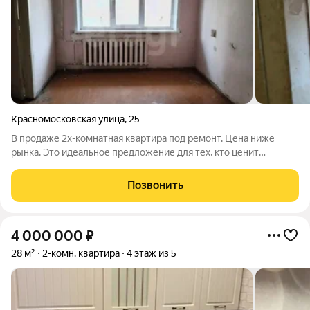
Красномосковская улица
,
25
В продаже 2х-комнатная квартира под ремонт. Цена ниже
рынка. Это идеальное предложение для тех, кто ценит
комфорт и удобство. Просторная и светлая, площадью 44,4 кв.
м это ваш шанс создать уютный дом для себя и своей семьи.
Позвонить
Расположение квартиры не
4 000 000
₽
28 м²
2-комн. квартира
4 этаж из 5