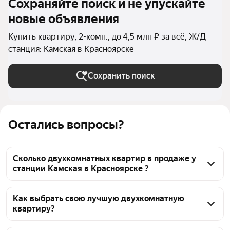
Сохраняйте поиск и не упускайте
новые объявления
Купить квартиру, 2-комн., до 4,5 млн ₽ за всё, Ж/Д
станция: Камская в Красноярске
Сохранить поиск
Остались вопросы?
Сколько двухкомнатных квартир в продаже у
станции Камская в Красноярске ?
На Яндекс Недвижимости в продаже у станции 
Камская в Красноярске 51 двухкомнатных квартира, 
Как выбрать свою лучшую двухкомнатную
квартиру?
из них 51 объявление от агентств
Чтобы купить 2-комнатную квартиру дешёвую у 