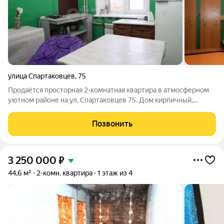
улица Спартаковцев
,
75
Продаётся просторная 2-комнатная квартира в атмосферном
уютном районе на ул. Спартаковцев 75. Дом кирпичный,
сохраняет тепло зимой и прохладу летом, нет проблем со
слышимостью. Высокие потолки 3,2м, удачная планировка,
Позвонить
комнаты раздельные. Санузел
3 250 000
₽
44,6 м²
2-комн. квартира
1 этаж из 4