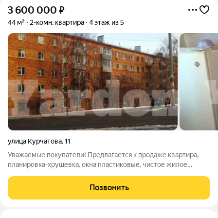
3 600 000
₽
44 м²
2-комн. квартира
4 этаж из 5
улица Курчатова
,
11
Уважаемые покупатели! Предлагается к продаже квартира,
планировка-хрущевка, окна пластиковые, чистое жилое
состояние, сделан косметический ремонт. Электроплита.
Развитая инфраструктура! В шаговой доступности остановки
Позвонить
общественного