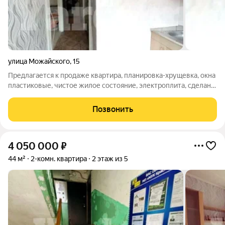
улица Можайского
,
15
Предлагается к продаже квартира, планировка-хрущевка, окна
пластиковые, чистое жилое состояние, электроплита, сделан
косметический ремонт. Квартира очень светлая приятная,
солнечная. Комната проходная, окна пластиковые, балкон
Позвонить
застеклен.Радиатор
4 050 000
₽
44 м²
2-комн. квартира
2 этаж из 5