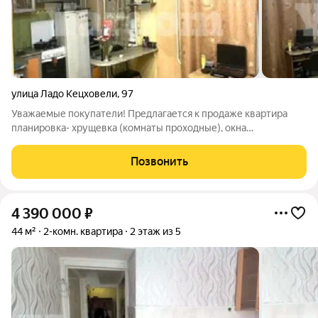
улица Ладо Кецховели
,
97
Уважаемые покупатели! Предлагается к продаже квартира
планировка- хрущевка (комнаты проходные), окна
пластиковые, чистое жилое состояние, сделан косметический
ремонт. Санузел в современном кафеле. Развитая
Позвонить
инфраструктура! В шаговой доступности
4 390 000
₽
44 м²
2-комн. квартира
2 этаж из 5