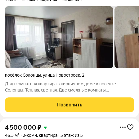
посёлок Солонцы
,
улица Новостроек
,
2
Двухкомнатная квартира в кирпичном доме в поселке
Солонцы. Теплая, светлая. Две смежные комнаты
прямоугольной формы, остекленный балкон, кухня 6 кв.м.,
санузел совмещенный. Установлена входная дверь
Позвонить
металлическая, окна ПВХ, отделка: линолеум, обои,
4 500 000
₽
46,3 м²
2-комн. квартира
5 этаж из 5