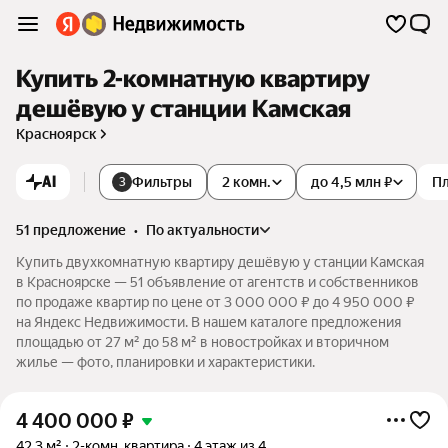
Купить 2-комнатную квартиру
дешёвую у станции Камская
Красноярск
AI
Фильтры
2 комн.
до 4,5 млн ₽
П
3
51 предложение
•
по актуальности
Купить двухкомнатную квартиру дешёвую у станции Камская
в Красноярске — 51 объявление от агентств и собственников
по продаже квартир по цене от 3 000 000 ₽ до 4 950 000 ₽
на Яндекс Недвижимости. В нашем каталоге предложения
площадью от 27 м² до 58 м² в новостройках и вторичном
жилье — фото, планировки и характеристики.
4 400 000
₽
42,3 м²
2-комн. квартира
4 этаж из 4