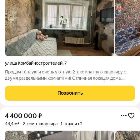
улица Комбайностроителей
,
7
Продам тёплую и очень уютную 2-х комнатную квартиру с
двумя раздельными комнатами! Отличная локация дома,
удобно и быстро можно добраться до любой точки в городе.
Сан. узел в кафеле. Все необходимое рядом: детская площадка,
Позвонить
детский сад и школа,
4 400 000
₽
44,4 м²
2-комн. квартира
1 этаж из 2