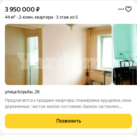
3 950 000
₽
44 м²
2-комн. квартира
3 этаж из 5
улица Борьбы
,
28
Предлагается к продаже квартира, планировка-хрущевка, окна
деревянные, чистое жилое состояние, балкон застеклен,
требуется ремонт. Развитая инфраструктура! В шаговой
доступности остановки общественного транспорта, магазины,
Позвонить
школа, детский сад! ВАЖНО!