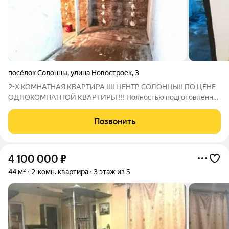
посёлок Солонцы
,
улица Новостроек
,
3
2-Х КОМНАТНАЯ КВАРТИРА !!!! ЦЕНТР СОЛОНЦЫ!! ПО ЦЕНЕ
ОДНОКОМНАТНОЙ КВАРТИРЫ !!! Полностью подготовленная
к чистовой отделке ,из нее можно сделать трехкомнатную !!!
Уже сделан даже проем для дверей .Объект освобожден от
Позвонить
старых коммуникаций и
4 100 000
₽
44 м²
2-комн. квартира
3 этаж из 5