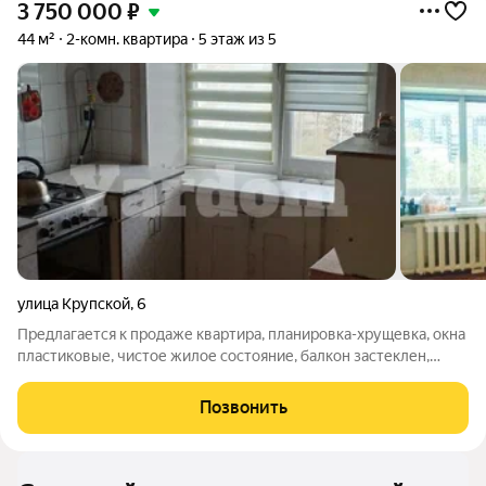
3 750 000
₽
44 м²
2-комн. квартира
5 этаж из 5
улица Крупской
,
6
Предлагается к продаже квартира, планировка-хрущевка, окна
пластиковые, чистое жилое состояние, балкон застеклен,
требуется ремонт, комнаты проходные, установлены
натяжные потолки, на полу линолеум, радиаторы отопления
Позвонить
сантехника заменены, санузел