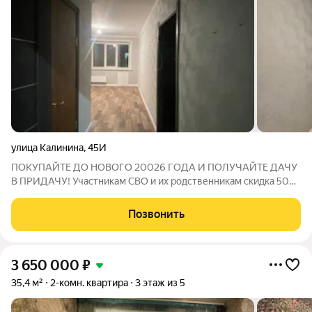
улица Калинина
,
45И
ПОКУПАЙТЕ ДО НОВОГО 20026 ГОДА И ПОЛУЧАЙТЕ ДАЧУ
В ПРИДАЧУ! Участникам СВО и их родственникам скидка 50%
на все услуги компании "Абсолют-Недвижимость"! Продается
ЕВРОДВУШКА с новым ремонтом под ключ, удобной
Позвонить
планировкой и удачным расположением в
3 650 000
₽
35,4 м²
2-комн. квартира
3 этаж из 5