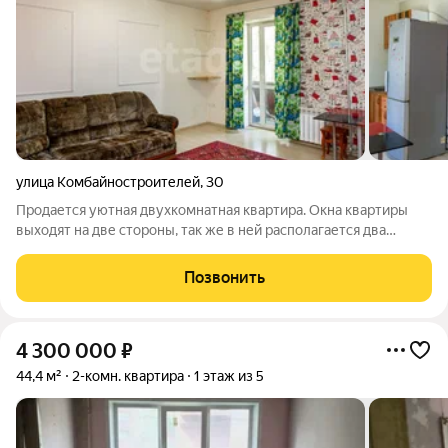
улица Комбайностроителей
,
30
Продается уютная двухкомнатная квартира. Окна квартиры
выходят на две стороны, так же в ней располагается два
балкона. В квартире сделан косметический ремонт,натяжные
потолки, на полу линолеум, пластиковые окна. Сантехника и
Позвонить
электрика заменены. В
4 300 000
₽
44,4 м²
2-комн. квартира
1 этаж из 5