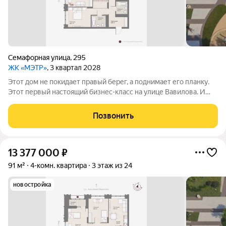
Семафорная улица
,
295
ЖК «МЭТР»
, 3 квартал 2028
Этот дом не покидает правый берег, а поднимает его планку.
Этот первый настоящий бизнес-класс на улице Вавилова. И
такое заявление обязывает. Обязывает быть в лучшей
локации района рядом с ТЮЗом, с видом на весь город из
Позвонить
панорамных окон. Обязывает
13 377 000
₽
91 м²
4-комн. квартира
3 этаж из 24
новостройка