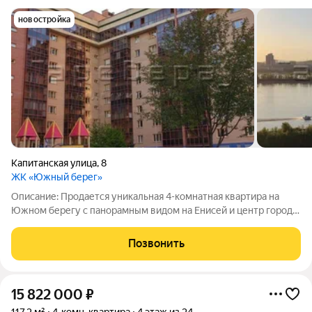
новостройка
Капитанская улица
,
8
ЖК «Южный берег»
Описание: Продается уникальная 4-комнатная квартира на
Южном берегу с панорамным видом на Енисей и центр города!
Не просто квартира, а ваша будущая резиденция с лучшим
видом в Красноярске! Это предложение для тех, кто ищет не
Позвонить
просто квадратные метры,
15 822 000
₽