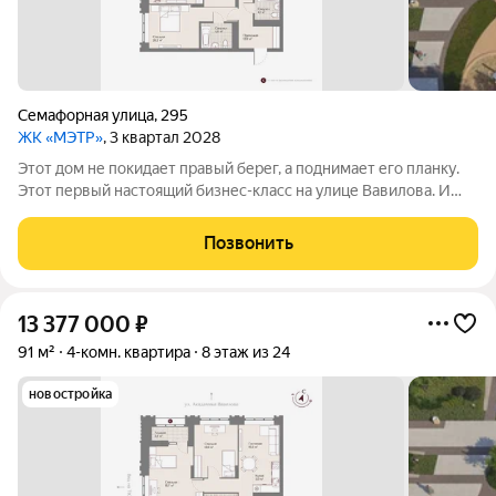
Семафорная улица
,
295
ЖК «МЭТР»
, 3 квартал 2028
Этот дом не покидает правый берег, а поднимает его планку.
Этот первый настоящий бизнес-класс на улице Вавилова. И
такое заявление обязывает. Обязывает быть в лучшей
локации района рядом с ТЮЗом, с видом на весь город из
Позвонить
панорамных окон. Обязывает
13 377 000
₽
91 м²
4-комн. квартира
8 этаж из 24
новостройка