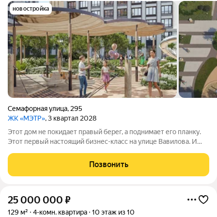
новостройка
Семафорная улица
,
295
ЖК «МЭТР»
, 3 квартал 2028
Этот дом не покидает правый берег, а поднимает его планку.
Этот первый настоящий бизнес-класс на улице Вавилова. И
такое заявление обязывает. Обязывает быть в лучшей
локации района рядом с ТЮЗом, с видом на весь город из
Позвонить
панорамных окон. Обязывает
25 000 000
₽
129 м²
4-комн. квартира
10 этаж из 10