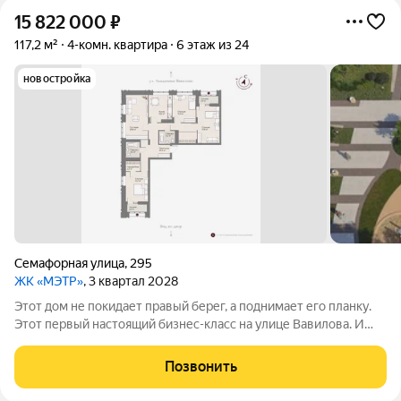
15 822 000
₽
117,2 м²
4-комн. квартира
6 этаж из 24
новостройка
Семафорная улица
,
295
ЖК «МЭТР»
, 3 квартал 2028
Этот дом не покидает правый берег, а поднимает его планку.
Этот первый настоящий бизнес-класс на улице Вавилова. И
такое заявление обязывает. Обязывает быть в лучшей
локации района рядом с ТЮЗом, с видом на весь город из
Позвонить
панорамных окон. Обязывает