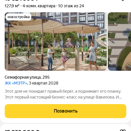
127,9 м²
4-комн. квартира
10 этаж из 24
новостройка
Семафорная улица
,
295
ЖК «МЭТР»
, 3 квартал 2028
Этот дом не покидает правый берег, а поднимает его планку.
Этот первый настоящий бизнес-класс на улице Вавилова. И
такое заявление обязывает. Обязывает быть в лучшей
локации района рядом с ТЮЗом, с видом на весь город из
Позвонить
панорамных окон. Обязывает