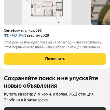
Семафорная улица
,
295
ЖК «МЭТР»
, 3 квартал 2028
Этот дом не покидает правый берег, а поднимает его планку.
Этот первый настоящий бизнес-класс на улице Вавилова. И
такое заявление обязывает. Обязывает быть в лучшей
локации района рядом с ТЮЗом, с видом на весь город из
Позвонить
панорамных окон. Обязывает
Сохраняйте поиск и не упускайте
новые объявления
Купить квартиру, 4-комн. и более, Ж/Д станция:
Злобино в Красноярске