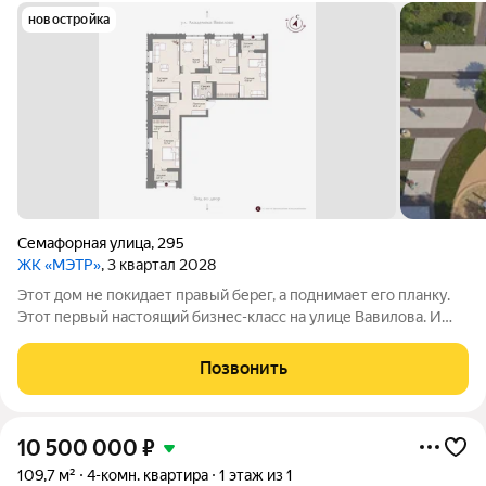
новостройка
Семафорная улица
,
295
ЖК «МЭТР»
, 3 квартал 2028
Этот дом не покидает правый берег, а поднимает его планку.
Этот первый настоящий бизнес-класс на улице Вавилова. И
такое заявление обязывает. Обязывает быть в лучшей
локации района рядом с ТЮЗом, с видом на весь город из
Позвонить
панорамных окон. Обязывает
10 500 000
₽
109,7 м²
4-комн. квартира
1 этаж из 1