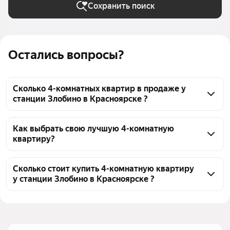
Сохранить поиск
Остались вопросы?
Сколько 4-комнатных квартир в продаже у
станции Злобино в Красноярске ?
На Яндекс Недвижимости в продаже у станции 
Злобино в Красноярске 25 4-комнатных квартир, из 
Как выбрать свою лучшую 4-комнатную
квартиру?
них 6 объявлений от агентств, 19 объявлений от 
застройщиков
Чтобы купить 4-комнатную квартиру с 
панорамными окнами у станции Злобино, 
Сколько стоит купить 4-комнатную квартиру
у станции Злобино в Красноярске ?
воспользуйтесь тепловой картой для оценки 
инфраструктуры и транспортной доступности в 
Цена за квадратный метр
95 716 — 193 798 ₽
выбранном районе у станции Злобино в 
Площадь
82 — 144 м²
Красноярске