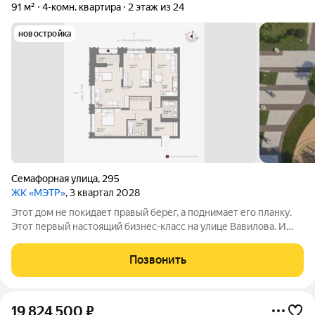
91 м²
4-комн. квартира
2 этаж из 24
новостройка
Семафорная улица
,
295
ЖК «МЭТР»
, 3 квартал 2028
Этот дом не покидает правый берег, а поднимает его планку.
Этот первый настоящий бизнес-класс на улице Вавилова. И
такое заявление обязывает. Обязывает быть в лучшей
локации района рядом с ТЮЗом, с видом на весь город из
Позвонить
панорамных окон. Обязывает
19 824 500
₽