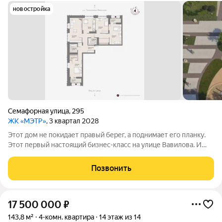
новостройка
Семафорная улица
,
295
ЖК «МЭТР»
, 3 квартал 2028
Этот дом не покидает правый берег, а поднимает его планку.
Этот первый настоящий бизнес-класс на улице Вавилова. И
такое заявление обязывает. Обязывает быть в лучшей
локации района рядом с ТЮЗом, с видом на весь город из
Позвонить
панорамных окон. Обязывает
17 500 000
₽
143,8 м²
4-комн. квартира
14 этаж из 14