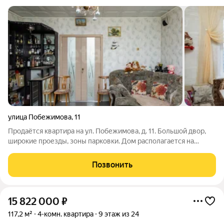
улица Побежимова
,
11
Продаётся квартира на ул. Побежимова, д. 11. Большой двор,
широкие проезды, зоны парковки. Дом располагается на
третьей линии, между улицами Вавилова и пр. им. газеты
Красноярский рабочий. Шума транспорта нет. Квартира
Позвонить
расположена на 9 этаже, что
15 822 000
₽
117,2 м²
4-комн. квартира
9 этаж из 24