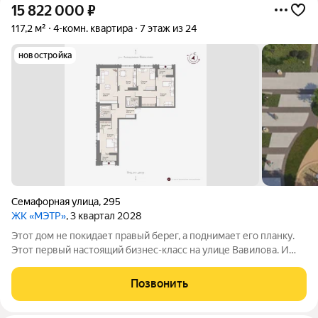
15 822 000
₽
117,2 м²
4-комн. квартира
7 этаж из 24
новостройка
Семафорная улица
,
295
ЖК «МЭТР»
, 3 квартал 2028
Этот дом не покидает правый берег, а поднимает его планку.
Этот первый настоящий бизнес-класс на улице Вавилова. И
такое заявление обязывает. Обязывает быть в лучшей
локации района рядом с ТЮЗом, с видом на весь город из
Позвонить
панорамных окон. Обязывает