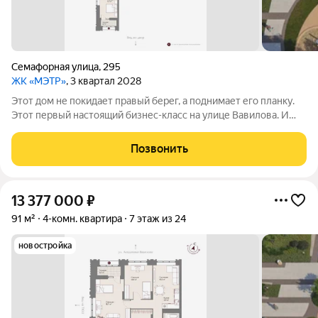
Семафорная улица
,
295
ЖК «МЭТР»
, 3 квартал 2028
Этот дом не покидает правый берег, а поднимает его планку.
Этот первый настоящий бизнес-класс на улице Вавилова. И
такое заявление обязывает. Обязывает быть в лучшей
локации района рядом с ТЮЗом, с видом на весь город из
Позвонить
панорамных окон. Обязывает
13 377 000
₽
91 м²
4-комн. квартира
7 этаж из 24
новостройка