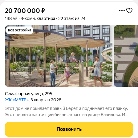
20 700 000
₽
138 м²
4-комн. квартира
22 этаж из 24
новостройка
Семафорная улица
,
295
ЖК «МЭТР»
, 3 квартал 2028
Этот дом не покидает правый берег, а поднимает его планку.
Этот первый настоящий бизнес-класс на улице Вавилова. И
такое заявление обязывает. Обязывает быть в лучшей
локации района рядом с ТЮЗом, с видом на весь город из
Позвонить
панорамных окон. Обязывает