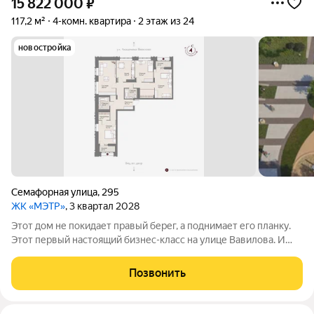
15 822 000
₽
117,2 м²
4-комн. квартира
2 этаж из 24
новостройка
Семафорная улица
,
295
ЖК «МЭТР»
, 3 квартал 2028
Этот дом не покидает правый берег, а поднимает его планку.
Этот первый настоящий бизнес-класс на улице Вавилова. И
такое заявление обязывает. Обязывает быть в лучшей
локации района рядом с ТЮЗом, с видом на весь город из
Позвонить
панорамных окон. Обязывает