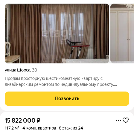
улица Щорса
,
30
Продам просторную шестикомнатную квартиру с
дизайнерским ремонтом по индивидуальному проекту.
Объект отличается рациональной планировкой:
изолированные четыре спальни, большая светлая гостиная,
Позвонить
отдельная кухня, две гардеробные и два санузла. В одном
15 822 000
₽
117,2 м²
4-комн. квартира
8 этаж из 24