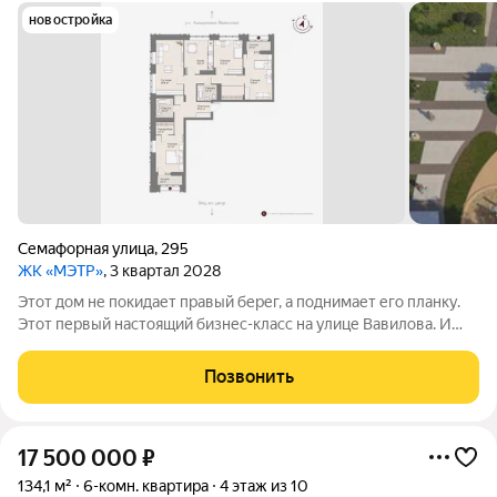
новостройка
Семафорная улица
,
295
ЖК «МЭТР»
, 3 квартал 2028
Этот дом не покидает правый берег, а поднимает его планку.
Этот первый настоящий бизнес-класс на улице Вавилова. И
такое заявление обязывает. Обязывает быть в лучшей
локации района рядом с ТЮЗом, с видом на весь город из
Позвонить
панорамных окон. Обязывает
17 500 000
₽
134,1 м²
6-комн. квартира
4 этаж из 10