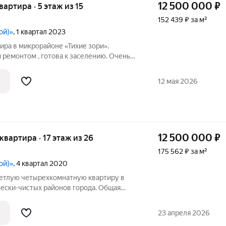
12 500 000
₽
квартира · 5 этаж из 15
152 439 ₽ за м²
ой)»
, 1 квартал 2023
ира в микpорайоне «Тихие зopи».
ремонтом , готова к заселению. Очень
анузла. Ламинат, натяжные потолки.
 3 комнаты и гардеробная. Часть мебели
12 мая 2026
12 500 000
₽
 квартира · 17 этаж из 26
175 562 ₽ за м²
ой)»
, 4 квартал 2020
етлую четырехкомнатную квартиру в
чески-чистых районов города. Общая
тира расположена на 17-м этаже нового
ма в ЖК "Тихие зори". Практичная и
23 апреля 2026