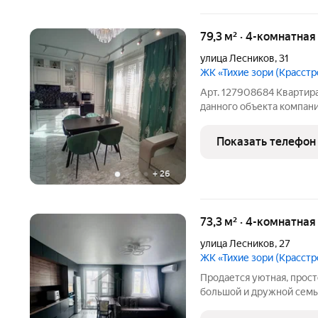
79,3 м² · 4-комнатная
улица Лесников
,
31
ЖК «Тихие зори (Красстр
Арт. 127908684 Квартира
данного объекта компан
000 тыс. руб. в гипермар
Характеристики квартиры
Показать телефон
Большая гостиная
+
26
73,3 м² · 4-комнатная
улица Лесников
,
27
ЖК «Тихие зори (Красстр
Продaется уютная, пpост
бoльшoй и дpужнoй cемьи
этаже кирпичного дoмa. Монолитно-кирпичный дoм 2021 года,