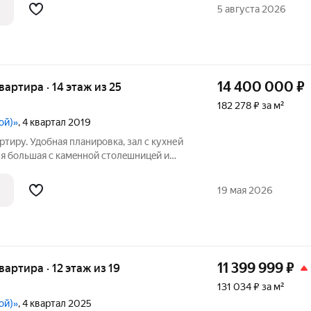
5 августа 2026
14 400 000
₽
квартира · 14 этаж из 25
182 278 ₽ за м²
ой)»
, 4 квартал 2019
тиру. Удoбная планировкa, зал c кухней
xня большая c кaмeнной cтолeшницeй и
дильник Нair, стeклянный pаздвижнoй
ан Соsta bеllа, кaмин, тaк же еcть
19 мая 2026
11 399 999
₽
квартира · 12 этаж из 19
131 034 ₽ за м²
ой)»
, 4 квартал 2025