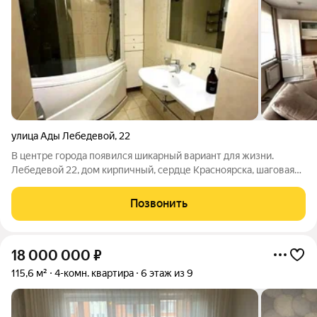
улица Ады Лебедевой
,
22
В центре города появился шикарный вариант для жизни.
Лебедевой 22, дом кирпичный, сердце Красноярска, шаговая
доступность до набережной, до автобусной остановки, школ,
садо и любых развлекательных заведений По квартире:
Позвонить
Квартира требует
18 000 000
₽
115,6 м²
4-комн. квартира
6 этаж из 9