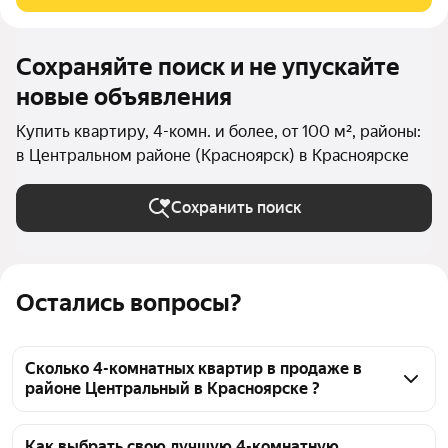
и спальня. Окна выходят на разные стороны,
Сохраняйте поиск и не упускайте
новые объявления
Купить квартиру, 4-комн. и более, от 100 м², районы:
в Центральном районе (Красноярск) в Красноярске
Сохранить поиск
Остались вопросы?
Сколько 4-комнатных квартир в продаже в
районе Центральный в Красноярске ?
На Яндекс Недвижимости в продаже в районе 
Центральный в Красноярске 68 4-комнатных 
Как выбрать свою лучшую 4-комнатную