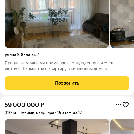
улица 9 Января
,
2
Предлагаем вашему вниманию светлую,теплую и очень
уютную 4-комнатную квартиру в кирпичном доме в
Центральном районе города Красноярска. Квартира с
отличной планировкой: большими комнатами, кухней 11кв.м.,
Позвонить
внушительных размеров коридор, 1 большой с/у
59 000 000
₽
310 м²
5-комн. квартира
15 этаж из 17