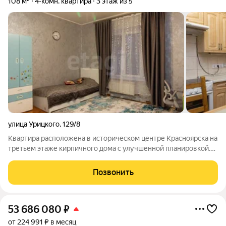
108 м²
4-комн. квартира
3 этаж из 5
улица Урицкого
,
129/8
Квартира расположена в историческом центре Красноярска на
третьем этаже кирпичного дома с улучшенной планировкой.
Высота потолков 3 метра создает ощущение простора.
Планировка включает три полноценные комнаты, четвертую
Позвонить
комнату, идеально подходящую
53 686 080
₽
от 224 991 ₽ в месяц