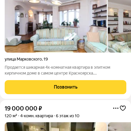
улица Марковского
,
19
Продается шикарная 4х-комнатная квартира в элитном
кирпичном доме в самом центре Красноярска.
Индивидуальная планировка. Перепланировка узаконена.
Ремонт по дизайн проекту из высококачественных,
Позвонить
дорогостоящих материалов: - На полу паркет ТARKETT и
19 000 000
₽
120 м²
4-комн. квартира
6 этаж из 10