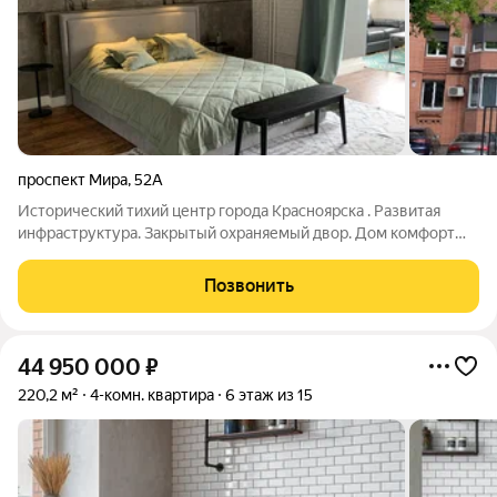
проспект Мира
,
52А
Исторический тихий центр города Красноярска . Развитая
инфраструктура. Закрытый охраняемый двор. Дом комфорт
класс. Квартира удобной планировки. Ремонт-отделка в стиле
Лофт. Остаётся мебель, бытовая техника.
Позвонить
44 950 000
₽
220,2 м²
4-комн. квартира
6 этаж из 15