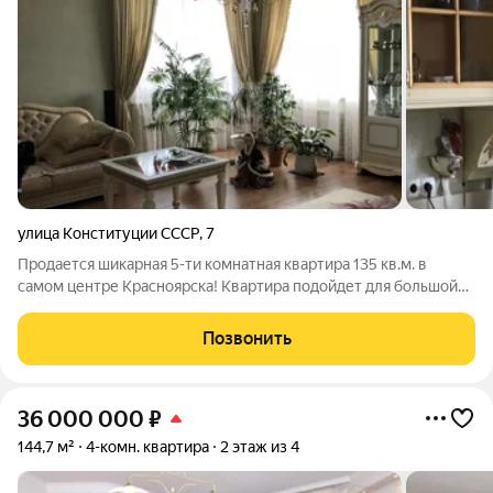
улица Конституции СССР
,
7
Продается шикарная 5-ти комнатная квартира 135 кв.м. в
самом центре Красноярска! Квартира подойдет для большой
семьи и для тех кто любит свое личное пространство! В
квартире выполнен качественный ремонт по дизайн проекту!
Позвонить
Дом расположен в тихом
36 000 000
₽
144,7 м²
4-комн. квартира
2 этаж из 4