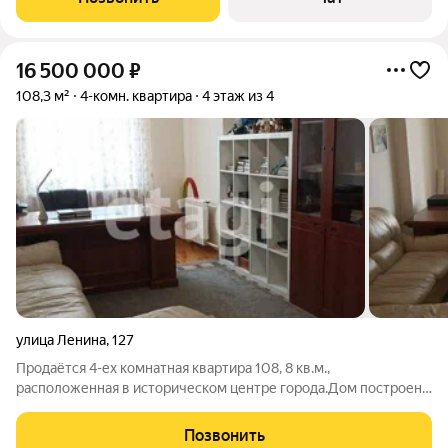
площадке во дворе полноценных
16 500 000
₽
108,3 м²
4-комн. квартира
4 этаж из 4
улица Ленина
,
127
Продаётся 4-ех комнатная квартира 108, 8 кв.м.,
расположенная в историческом центре города.Дом построен
из настоящего кирпича.В квартире раздельные,
изолированные комнаты:кухня-гостиная, две детские комнаты
Позвонить