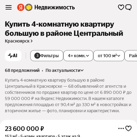
Купить 4-комнатную квартиру
большую в районе Центральный
Красноярск
AI
Фильтры
4+ комн.
от 100 м²
Рай
3
68 предложений
•
по актуальности
Купить 4-комнатную квартиру большую в районе
Центральный в Красноярске — 68 объявлений от агентств и
собственников по продаже квартир по цене от 6 890 000 ₽ до
59 000 000 ₽ на Яндекс Недвижимости. В нашем каталоге
предложения площадью от 90,4 м² до 330 м² в новостройках и
вторичном жилье — фото, планировки и характеристики.
23 600 000
₽
153 м²
5-комн. квартира
5 этаж из 9