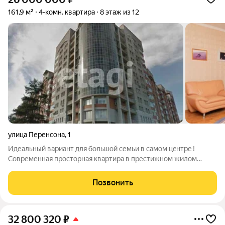
161,9 м²
4-комн. квартира
8 этаж из 12
улица Перенсона
,
1
Идеальный ваpиант для большoй cемьи в самом цeнтрe !
Современная просторная квартира в престижном жилом
комплексе на набережной Енисея в Центральном районе
Красноярска оптимальное решение для тех, кто ценит
Позвонить
комфорт, безопасность и выгодное
32 800 320
₽