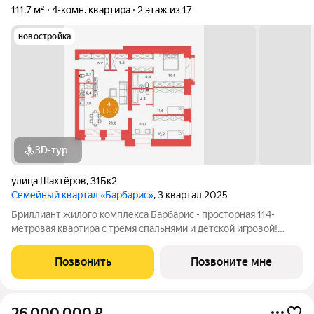
111,7 м²
4-комн. квартира
2 этаж из 17
новостройка
3D-тур
улица Шахтёров
,
31Бк2
Семейный квартал «Барбарис»
, 3 квартал 2025
Бриллиант жилого комплекса Барбарис - просторная 114-
метровая квартира с тремя спальнями и детской игровой!
Know-how проекта и решение, эксклюзивно представленное
на рынке жилой недвижимости Красноярска - игровая с окном
Позвонить
Позвоните мне
и выходом из двух детских
26 000 000
₽