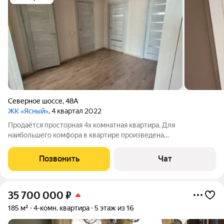
Северное шоссе
,
48А
ЖК «Ясный»
, 4 квартал 2022
Продаётся просторная 4х комнатная квартира. Для
наибольшего комфора в квартире произведена
перепланировка, которая полностью узаконена. В квартире
просторная кухня-гостиная с большим кухонным гарнитуром,
Позвонить
Чат
три отдельные спальни (в одной из них
35 700 000
₽
185 м²
4-комн. квартира
5 этаж из 16