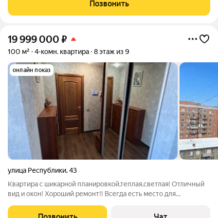
в подъезде всего три квартиры. Планировка функциональна и
Позвонить
продумана:
19 999 000
₽
100 м²
4-комн. квартира
8 этаж из 9
онлайн показ
улица Республики
,
43
Квартира с шикарной планировкой,теплая,светлая! Отличный
вид и окон! Хороший ремонт!! Всегда есть место для
автомобиля! Чистый подъезд,закрытый двор! По всему
периметру стоят видео камеры так же в подъезде,лифте и на
Позвонить
Чат