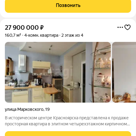
Окна выходят на улицу и во двор, поэтому в квартире всегда
Позвонить
много света. Внутри
27 900 000
₽
160,7 м²
4-комн. квартира
2 этаж из 4
улица Марковского
,
19
В историческом центре Красноярска представлена к продаже
просторная квартира в элитном четырехэтажном кирпичном
доме. Объект характеризуется исключительной приватностью