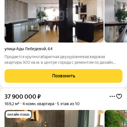
улица Ады Лебедевой
,
64
Продается крупногабаритная двухуровневая видовая
квартира 300 кв.м. в центре города с ремонтом по дизайн
проекту для большой и дружной семьи с детьми. Дом
построен в особом месте по специальному проекту.
Позвонить
Индивидуальная планировка с большими
37 900 000
₽
169,2 м²
4-комн. квартира
5 этаж из 10
онлайн показ