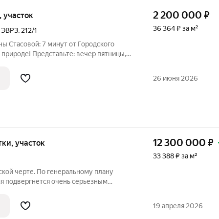
2 200 000
₽
к, участок
36 364 ₽ за м²
 ЭВРЗ
,
212/1
ны Стасовой: 7 минут от Городского
зжают из города и встают в бесконечные
го 7 минут после работы уже
26 июня 2026
12 300 000
₽
отки, участок
33 388 ₽ за м²
ской черте. По генеральному плану
я подвергнется очень серьезным
го строится новая магистральная
ится новый микрорайон Юдинский. В
19 апреля 2026
сти все