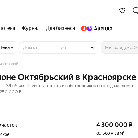
потека
Журнал
Для бизнеса
–
Цена
м²
мансардой
йоне Октябрьский в Красноярске
 — 39 объявлений от агентств и собственников по продаже домов с
 250 000 ₽.
4 300 000
₽
 участок
89 583 ₽ за м²
ьское