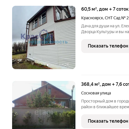
60,5 м², дом + 7 сото
Красноярск
,
СНТ Сад № 2
Дача для души на ул. Еле
Дворца Культуры и вы на природе! Представьте: вечер пятницы,
ваши коллеги только вые
пробки. А вы спустя все
Показать телефон
растапливаете
+
26
368,4 м², дом + 7,6 с
Сосновая улица
Просторный дом в город
район в ближайшее врем
улучшениям: Прежде все
автодорога. Рядом стро
Показать телефон
непосредственной близо