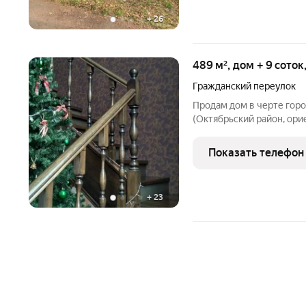
+
26
489 м², дом + 9 соток
Гражданский переулок
Продам дом в черте гор
(Октябрьский район, ори
дома 489 кв.м. (терраса, 
постройки дома 2012, фа
Показать телефон
На
+
23