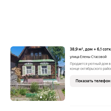
38,9 м², дом + 6,1 со
улица Елены Стасовой
Продается уютный дом в 
конце октябрьского райо
приятный отдых в тишине
расположен в 30 минутах
Показать телефон
проложена
+
26