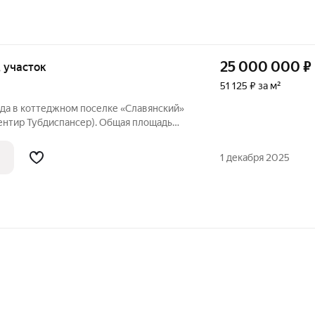
25 000 000
₽
, участок
51 125 ₽ за м²
ода в коттеджном поселке «Славянский»
ентир Тубдиспансер). Общая площадь
цоколь, два этажа и мансарда). Год
ктически проживают в нем с 2017 года.
1 декабря 2025