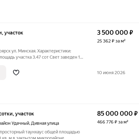
3 500 000
₽
ки, участок
25 362 ₽ за м²
 Минская. Характеристики:
лощадь участка 3.47 сот Свет заведен 15
без септика и скважины. Преимущества дома включают: Участок
10 июня 2026
85 000 000
₽
3 сотки, участок
466 776 ₽ за м²
район Удачный
,
Дивная улица
 просторный таунхаус общей площадью
60 кв. м в закрытом микрорайоне