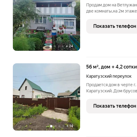
Продам дом на Ветлужанке
две комнаты,на 2м этаже
этаже два балкона и комн
контейнера, гараж, бесед
Показать телефон
+
24
56 м², дом + 4,2 сотк
Каратузский переулок
Продается дом в черте г.
Каратузский. Дом брусо
обшит сайдингом, кровл
расположены: две комна
Показать телефон
санузел,
+
14