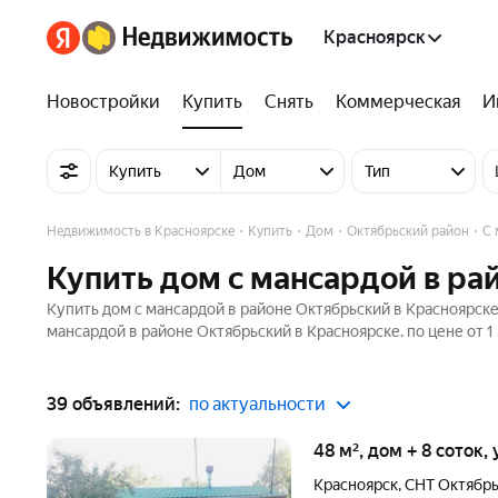
Красноярск
Новостройки
Купить
Снять
Коммерческая
И
Купить
Дом
Тип
Недвижимость в Красноярске
Купить
Дом
Октябрьский район
С 
Купить дом с мансардой в ра
Купить дом с мансардой в районе Октябрьский в Красноярске
мансардой в районе Октябрьский в Красноярске. по цене от 1
39 объявлений:
по актуальности
48 м², дом + 8 соток,
Красноярск
,
СНТ Октябр