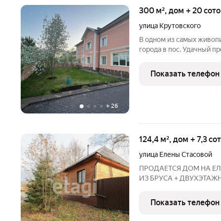
300 м², дом + 20 сот
улица Крутовского
В одном из самых живоп
города в пос. Удачный п
мансардой и цокольным 
с продуманным планиро
Показать телефон
кв м. Отопление
+
26
124,4 м², дом + 7,3 с
улица Елены Стасовой
ПРОДАЕТСЯ ДОМ НА Е
ИЗ БРУСА + ДВУХЭТАЖНА
кв.м. Дом из бруса 200,
летом городская вода. Н
Показать телефон
узел. Второй этаж -