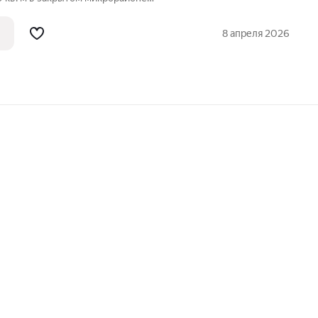
ложен в глубине жилой зоны, вдали от
ой близостью к лесному массиву и озеру.
8 апреля 2026