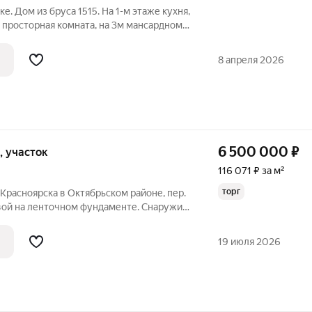
. Дом из бруса 1515. На 1-м этаже кухня,
 просторная комната, на 3м мансардном
ата между ними. На участке баня, 2
ка, погреб, скважина, тупиковый участок,
8 апреля 2026
6 500 000
₽
и, участок
116 071 ₽ за м²
торг
 Красноярска в Октябрьском районе, пер.
вой на ленточном фундаменте. Снаружи
я-металлочерепица. На первом этаже
ты, кухня-прихожая, совмещенный
19 июля 2026