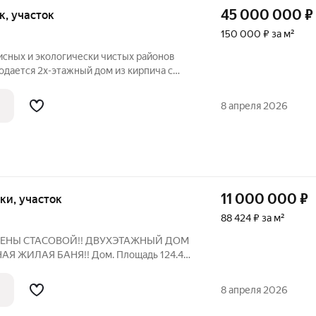
45 000 000
₽
ок, участок
150 000 ₽ за м²
исных и экологически чистых районов
родается 2х-этажный дом из кирпича с
этажом. В доме сделан отличный ремонт
вочным решением. Общая площадь 300
8 апреля 2026
11 000 000
₽
отки, участок
88 424 ₽ за м²
ЛЕНЫ СТАСОВОЙ!! ДВУХЭТАЖНЫЙ ДОМ
Я ЖИЛАЯ БАНЯ!! Дом. Площадь 124.4
 утеплённый, фундамент капитальный,
а первом этаже две комнаты, кухня и сан
8 апреля 2026