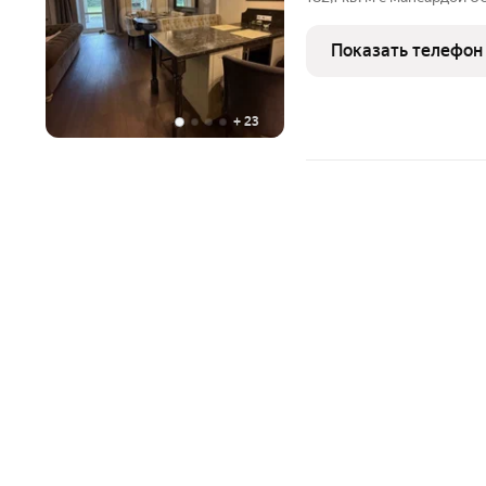
«Удачный». Объект распо
дорог, с непосредственн
Показать телефон
Территория
+
23