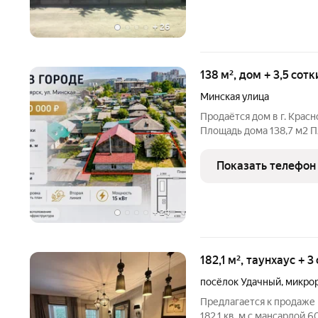
+
26
138 м², дом + 3,5 сот
Минская улица
Продаётся дом в г. Красноярск ул.
Площадь дома 138,7 м2 П
кВт Дополнительные сведения: Сейчас дом с черновой отделкой,
Показать телефон
+
24
182,1 м², таунхаус + 
посёлок Удачный
,
микро
Предлагается к продаже
182,1 кв. м с мансардой 