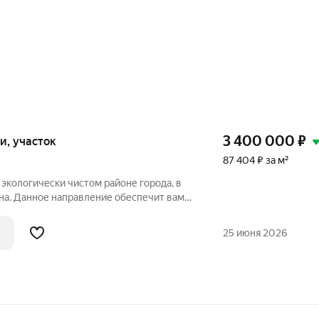
3 400 000
₽
тки, участок
87 404 ₽ за м²
экологически чистом районе города, в
на. Данное направление обеспечит вам
 и всегда свежий воздух. Участок
 езды от центра города, до въезда в снт
25 июня 2026