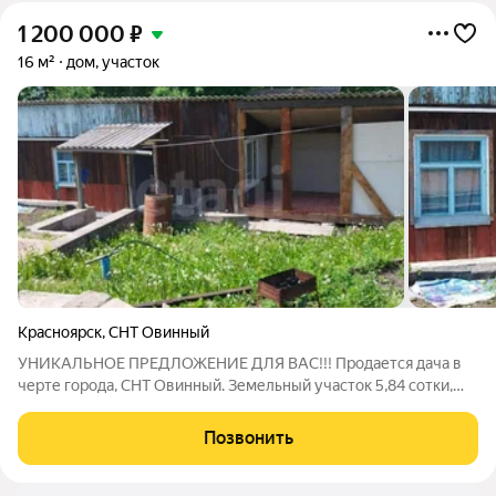
1 200 000
₽
16 м²
дом, участок
Красноярск
,
СНТ Овинный
УНИКАЛЬНОЕ ПРЕДЛОЖЕНИЕ ДЛЯ ВАС!!! Продается дача в
черте города, СНТ Овинный. Земельный участок 5,84 сотки,
категория земель - земли населенных пунктов. На участке
небольшой дом 16 м2 (2016 года постройки), оформлен как
Позвонить
жилой дом, присвоен адрес с