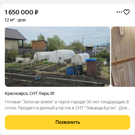
1 650 000
₽
12 м²
дом
Красноярск
,
СНТ Лира
,
81
Готовая "Золотая земля" в черте города! 30 лет плодородия. 8
соток. Продается дачный участок в СНТ "Лаванда Бугач". Для
тех, кто знает толк в настоящей даче, где земля рОдит, а отдых
удается. Почему это лучший вариант: 1. Земля: Чернозем,
Позвонить