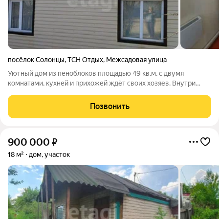
посёлок Солонцы
,
ТСН Отдых
,
Межсадовая улица
Уютный дом из пеноблоков площадью 49 кв.м. с двумя
комнатами, кухней и прихожей ждёт своих хозяев. Внутри
выполнен косметический ремонт можно сразу заезжать и
жить. В доме организовано водоснабжение из скважины,
Позвонить
канализация септик, а за тепло
900 000
₽
18 м²
дом, участок