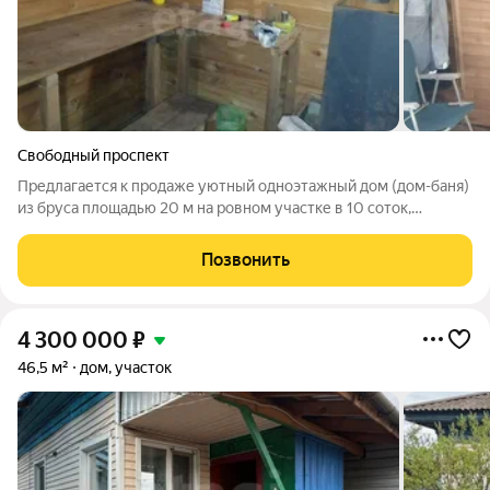
Свободный проспект
Предлагается к продаже уютный одноэтажный дом (дом-баня)
из бруса площадью 20 м на ровном участке в 10 соток,
расположенный в садоводческом некоммерческом
товариществе «Победа» в Октябрьском районе (остановка
Позвонить
"Сады").. Объект подходит для сезонного
4 300 000
₽
46,5 м²
дом, участок