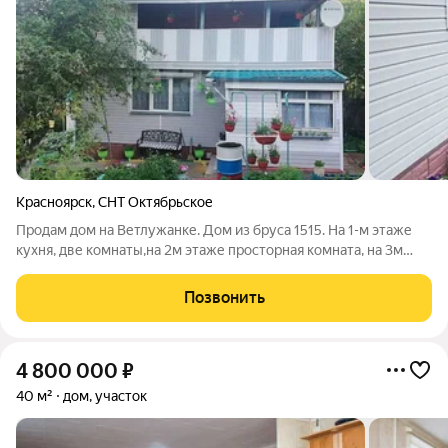
Красноярск
,
СНТ Октябрьское
Продам дом на Ветлужанке. Дом из бруса 1515. На 1-м этаже
кухня, две комнаты,на 2м этаже просторная комната, на 3м
мансардном этаже два балкона и комната между ними. На
участке баня, 2 контейнера, гараж, беседка, погреб, скважина,
Позвонить
тупиковый участок,
4 800 000
₽
40 м²
дом, участок