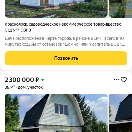
Красноярск
,
садоводческое некоммерческое товарищество
Сад № 1 ЭВРЗ
Дача расположена в черте города, в районе БСМП, всего в 10
минутах ходьбы от остановок "Домик" или "Госпиталь ВОВ",
что обеспечивает удобную транспортную доступность. Дом
площадью 37,7 м с четырьмя комнатами построен в 1999 году
Позвонить
из бруса, имеет два
2 300 000
₽
35 м²
дом, участок