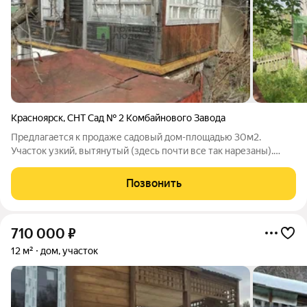
Красноярск
,
СНТ Сад № 2 Комбайнового Завода
Предлагается к продаже садовый дом-площадью 30м2.
Участок узкий, вытянутый (здесь почти все так нарезаны).
НАЗНАЧЕНИЕ ДОМА -ЖИЛОЕ. От остановки "5 микрорайон" в
Ветлужанке 500 метров. Обратно метров 150 возвращаться в
Позвонить
гору, если кто без машины, то
710 000
₽
12 м²
дом, участок