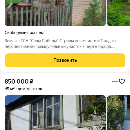
Свободный проспект
Земля в ТСН "Сады Победы" Строим по амнистии! Продаю
перспективный прямоугольный участок в черте города.
Ключевое преимущество юридическая чистота: возводить
капитальный дом можно по "дачной амнистии".
Позвонить
Инфраструктура: Городская вода заведена на
850 000
₽
45 м²
дом, участок