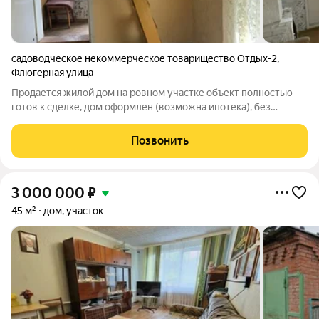
садоводческое некоммерческое товарищество Отдых-2
,
Флюгерная улица
Продается жилой дом на ровном участке объект полностью
готов к сделке, дом оформлен (возможна ипотека), без
залогов и обременений, 1 собственник. Дом оформлен как
жилой, двухэтажный, внутри очень ухоженный, светлый и
Позвонить
чистый. На участке есть баня.
3 000 000
₽
45 м²
дом, участок