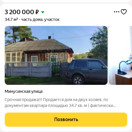
3 200 000
₽
34,7 м²
часть дома, участок
Минусинская улица
Срочная продажа!!! Продается дом на двух хозяев, по
документам квартира площадью 34,7 кв. м ( фактически
больше),расположена в деревянном доме на двух хозяев, что
обеспечивает баланс уединенности и компактного
Позвонить
проживания. Кухня площадью 6 кв. м