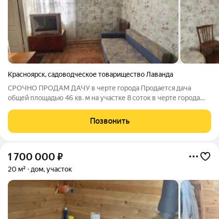
Красноярск
,
садоводческое товарищество Лаванда
СРОЧНО ПРОДАМ ДАЧУ в черте города Продается дача
общей площадью 46 кв. м на участке 8 соток в черте города
Красноярска, за поселком Бугач. Дом двухэтажный, жилой,
можно прописаться! Земля относится к категории земель
Позвонить
населенных пунктов. Участок имеет
1 700 000
₽
20 м²
дом, участок