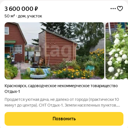
3 600 000
₽
50 м²
дом, участок
Красноярск
,
садоводческое некоммерческое товарищество
Отдых-1
Продается уютная дача, не далеко от города (практически 10
минут до центра). СНТ Отдых-1. Земли населенных пунктов,
для ведения садоводства. Земля 6,6 соток. Дом построен из
бруса 200200, утеплен и обшит сайдингом. 2 этажа,
Позвонить
отопление печное. Так же