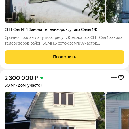
СНТ Сад № 1 Завода Телевизоров
,
улица Сады 1Ж
Срочно Продам дачу по адресу г. Красноярск СНТ Сад 1 завода
телевизоров район БСМП,5 соток земли,участок
ухоженный,есть плодово-ягодные насаждения,,вода,свет
круглогодичный подъезд. Цена 850т.р торг
Позвонить
2 300 000
₽
50 м²
дом, участок