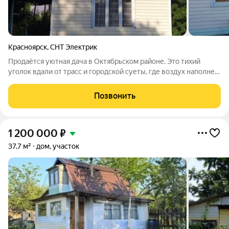
Красноярск
,
СНТ Электрик
Продаётся уютная дача в Октябрьском районе. Это тихий
уголок вдали от трасс и городской суеты, где воздух наполнен
ароматом хвои и разнотравья. При этом до центра города
всего 15 минут на машине. Дом из бруса(лиственница 80мм)
Позвонить
внутри утеплитель,
1 200 000
₽
37,7 м²
дом, участок