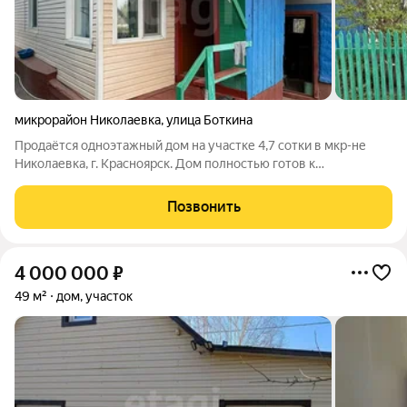
микрорайон Николаевка
,
улица Боткина
Продаётся одноэтажный дом на участке 4,7 сотки в мкр-не
Николаевка, г. Красноярск. Дом полностью готов к
круглогодичному проживанию: три комнаты, кухня, столовая,
санузел с душевой кабиной. Вода централизованная,
Позвонить
установлен бойлер. Твердотопливный
4 000 000
₽
49 м²
дом, участок