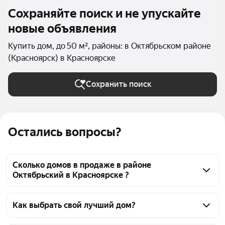
Сохраняйте поиск и не упускайте
новые объявления
Купить дом, до 50 м², районы: в Октябрьском районе
(Красноярск) в Красноярске
Сохранить поиск
Остались вопросы?
Сколько домов в продаже в районе
Октябрьский в Красноярске ?
На Яндекс Недвижимости в продаже в районе 
Октябрьский в Красноярске 97 домов, из них 3 
Как выбрать свой лучший дом?
объявления от собственников, 94 объявления от 
Чтобы купить дом маленький в районе 