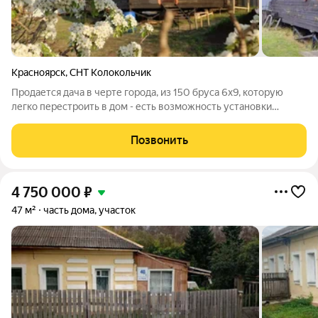
Красноярск
,
СНТ Колокольчик
Продается дача в черте города, из 150 бруса 6х9, которую
легко перестроить в дом - есть возможность установки
септика и скважины! В доме 8 окон, два этажа, на втором
этаже мансарда. Пол утеплен 150 см. Электричество
Позвонить
проведено. Для установки отопления
4 750 000
₽
47 м²
часть дома, участок