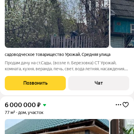
садоводческое товарищество Урожай
,
Средняя улица
Продам дачу на ст.Сады, (возле п. Березовка) СТ Урожай,
комната, кухня, веранда, печь, свет, вода летняя, насаждения.
Дом и земля в собственности, прописка Красноярска, участок
с уклоном, кад.ном. 24:50:0500391:135
Позвонить
Чат
6 000 000
₽
77 м²
дом, участок