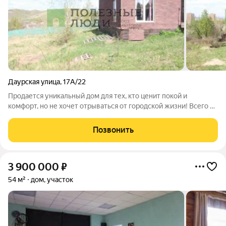
Даурская улица
,
17А/22
Продается уникальный дом для тех, кто ценит покой и
комфорт, но не хочет отрываться от городской жизни! Всего в
10 минутах пешком от остановки общественного транспорта,
вы сможете наслаждаться тишиной и уединением, при этом
Позвонить
оставаясь в шаговой
3 900 000
₽
54 м²
дом, участок