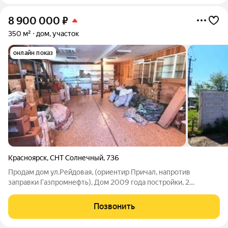
8 900 000
₽
350 м²
дом, участок
онлайн показ
Красноярск
,
СНТ Солнечный
,
736
Продам дом ул.Рейдовая, (ориентир Причал, напротив
заправки Газпромнефть), Дом 2009 года постройки, 2
этажный, отдельно стоящий с собственным земельным
участком, кирпич, площадь 350 кв.м. Центральное
Позвонить
водоснабжение, отопление котел, септик, 25кв.т.