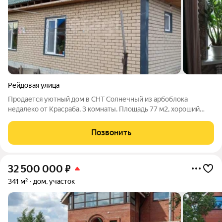
Рейдовая улица
Продается уютный дом в СНТ Солнечный из арбоблока
недалеко от Красраба, 3 комнаты. Площадь 77 м2, хороший
чердак. Просторная веранда 2х10 м2. Отопление -
твердотпливный котел. Имеется дополнительная постройка 17
Позвонить
м2. Центральная вода. Совмещенный
32 500 000
₽
341 м²
дом, участок