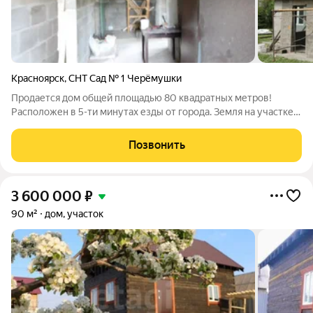
Красноярск
,
СНТ Сад № 1 Черёмушки
Продается дом общей площадью 80 квадратных метров!
Расположен в 5-ти минутах езды от города. Земля на участке
ровная. Построен из газоблоков, забор,центральное
водоснабжение,электричество заведено в дом. До дачного
Позвонить
массива ежедневно ходит городской
3 600 000
₽
90 м²
дом, участок