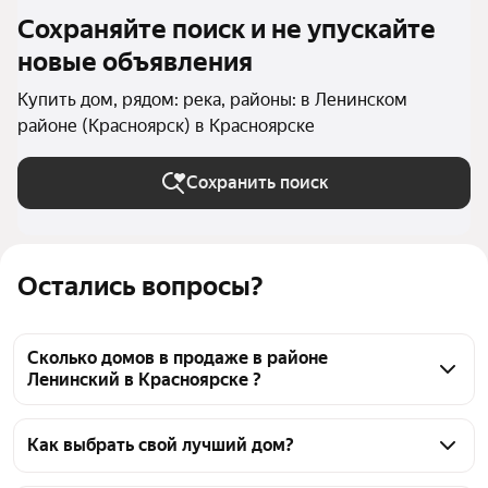
Сохраняйте поиск и не упускайте
новые объявления
Купить дом, рядом: река, районы: в Ленинском
районе (Красноярск) в Красноярске
Сохранить поиск
Остались вопросы?
Сколько домов в продаже в районе
Ленинский в Красноярске ?
На Яндекс Недвижимости в продаже в районе 
Ленинский в Красноярске 59 домов, из них 2 
Как выбрать свой лучший дом?
объявления от собственников, 57 объявлений от 
Чтобы купить дом рядом с рекой в районе 