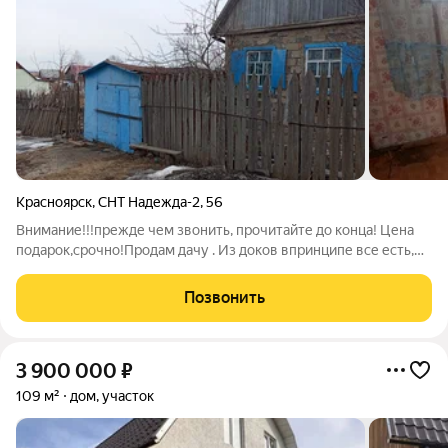
Красноярск
,
СНТ Надежда-2
,
56
Внимание!!!прежде чем звонить, прочитайте до конца! Цена
подарок,срочно!Продам дачу . Из доков впринципе все есть,
собственник умер, кем когда выдано все в наличии, вплоть до
свид о смерти. Садовая книжка в наличии В пользовании с 1991
Позвонить
года, Дом 2
3 900 000
₽
109 м²
дом, участок