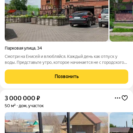
Парковая улица
,
34
Смотри на Енисей и влюбляйся. Каждый день как отпуск у
воды. Представьте утро, которое начинается не с городского
шума, а с легкого бриза с великой сибирской реки. Вы стоите с
чашкой кофе на террасе, а перед вами открывается панорама,
Позвонить
от которой
3 000 000
₽
50 м²
дом, участок