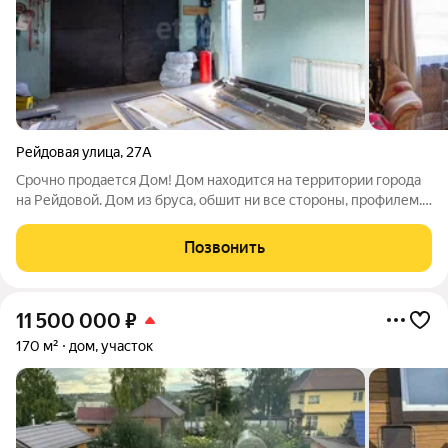
Рейдовая улица
,
27А
Срочно продается Дом! Дом находится на территории города
на Рейдовой. Дом из бруса, обшит ни все стороны, профилем.
Дом состоит из 1- этажа, прихожая площадь 4 квм, большая
комната площадью 69, ремонт не доделали, можно сделать
Позвонить
зонирование и
11 500 000
₽
170 м²
дом, участок