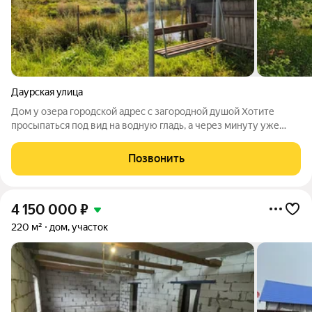
Даурская улица
Дом у озера городской адрес с загородной душой Хотите
просыпаться под вид на водную гладь, а через минуту уже
пить кофе на берегу? Этот дом не мечта, а реальность, в
которую можно заехать уже сегодня. Расположение: тихий
Позвонить
тупик, соседи в основном
4 150 000
₽
220 м²
дом, участок