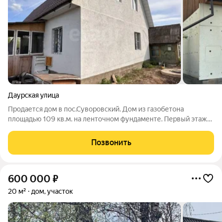
Даурская улица
Продается дом в пос.Суворовский. Дом из газобетона
площадью 109 кв.м. на ленточном фундаменте. Первый этаж
полноценный жилой, второй - мансардный. Часть фасада
отделана декоративной штукатуркой. Состояние дома -
Позвонить
требуется косметический ремонт. Свет,
600 000
₽
20 м²
дом, участок