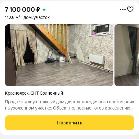
7 100 000
₽
112,5 м²
дом, участок
Красноярск
,
СНТ Солнечный
Продается двухэтажный дом для круглогодичного проживания
на ухоженном участке. Объект полностью готов к заселению и
отличается продуманной инженерной подготовкой. Основой
отопления служит полуавтоматический котел, работающий по
Позвонить
всему дому с