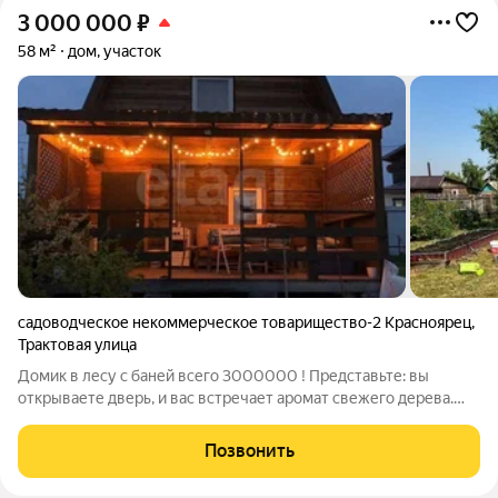
3 000 000
₽
58 м²
дом, участок
садоводческое некоммерческое товарищество-2 Красноярец
,
Трактовая улица
Домик в лесу с баней всего 3000000 ! Представьте: вы
открываете дверь, и вас встречает аромат свежего дерева.
Это не просто дача, а уютный дом из экологичного бруса
площадью 58 м на ухоженном участке в популярном СНТ
Позвонить
«Красноярец» (г. Красноярск,