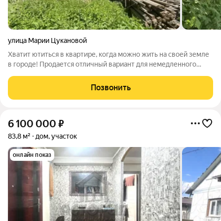
улица Марии Цукановой
Хватит ютиться в квартире, когда можно жить на своей земле
в городе! Продается отличный вариант для немедленного
переезда или летнего отдыха участок с дачным домом в
Красноярске. 5 причин купить этот участок: Настоящий
Позвонить
городской комфорт: Забудьте о
6 100 000
₽
83,8 м²
дом, участок
онлайн показ