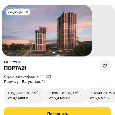
скидки до 3%
ИНГРУПП
ПОРТА21
Строится
•
комфорт +
•
4.1 (27)
Пермь
,
ул. Батумская
,
21
Студии
от 26,2 м²
1-комн.
от 36,9 м²
2-комн.
от 35,4
от 4,1 млн ₽
от 5,4 млн ₽
от 5,6 млн ₽
Позвонить