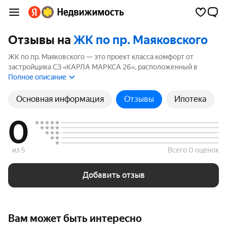
Отзывы на
ЖК по пр. Маяковского
ЖК по пр. Маяковского — это проект класса комфорт от
застройщика СЗ «КАРЛА МАРКСА 26», расположенный в
Краснокамск. Комплекс включает 1 корпуса высотой до 8
Полное описание
этажей. Если вы планируете купить квартиру в ЖК по пр.
Маяковского, ознакомьтесь с отзывами покупателей и
Основная информация
Отзывы
Ипотека
жителей района. Мы рассчитали рейтинг на основе реальных
отзывов, чтобы помочь вам сделать правильный выбор.
0
из 5
Всего 0 оценок
Добавить отзыв
Вам может быть интересно