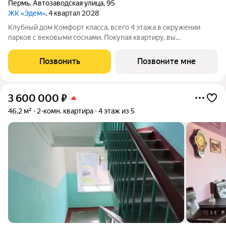
Пермь
,
Автозаводская улица
,
95
ЖК «Эдем»
, 4 квартал 2028
Клубный дом Комфорт класса, всего 4 этажа в окружении
парков с вековыми соснами. Покупая квартиру, вы
приобретаете целый клуб: большая парковка, фитнес зал,
кладовые для хранения. Лифты, Газовая котельная, Усиленная
Позвонить
Позвоните мне
шумоизоляция, Видеонаблюдение,
3 600 000
₽
46,2 м²
2-комн. квартира
4 этаж из 5