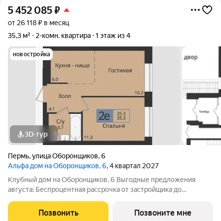
5 452 085
₽
от 26 118 ₽ в месяц
35,3 м²
2-комн. квартира
1 этаж из 4
новостройка
3D-тур
Пермь
,
улица Оборонщиков
,
6
Альфа дом на Оборонщиков, 6
, 4 квартал 2027
Клубный дом на Оборонщиков, 6 Выгодные предложения
августа: Беспроцентная рассрочка от застройщика до
30.04.2027 при первоначальном взносе 30% При 100% оплате
любой квартиры скидка до 500 т.р., либо кладовая за счет
Позвонить
Позвоните мне
застройщика Скидка 0,5% на каждого