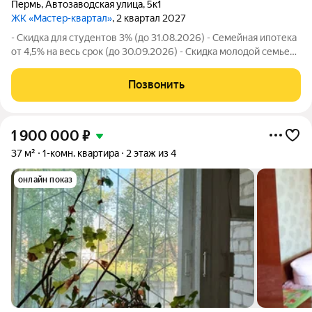
Пермь
,
Автозаводская улица
,
5к1
ЖК «Мастер-квартал»
, 2 квартал 2027
- Скидка для студентов 3% (до 31.08.2026) - Семейная ипотека
от 4,5% на весь срок (до 30.09.2026) - Скидка молодой семье
до 3% (до 31.08.2026) - Скидка до 3% за каждого ребёнка (до
31.08.2026) - Материнский и жилищный сертификаты - Скидка
Позвонить
3%
1 900 000
₽
37 м²
1-комн. квартира
2 этаж из 4
онлайн показ