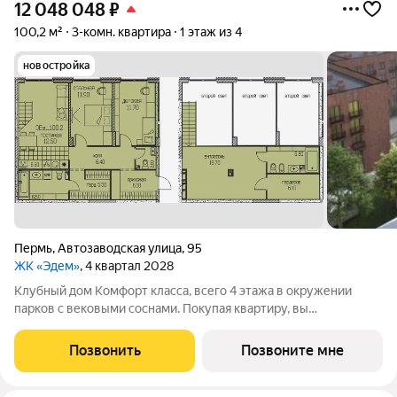
12 048 048
₽
100,2 м²
3-комн. квартира
1 этаж из 4
новостройка
Пермь
,
Автозаводская улица
,
95
ЖК «Эдем»
, 4 квартал 2028
Клубный дом Комфорт класса, всего 4 этажа в окружении
парков с вековыми соснами. Покупая квартиру, вы
приобретаете целый клуб: большая парковка, фитнес зал,
кладовые для хранения. Лифты, Газовая котельная, Усиленная
Позвонить
Позвоните мне
шумоизоляция, Видеонаблюдение,