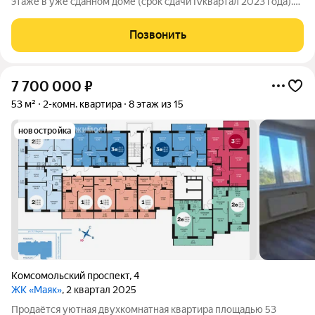
этаже в уже сданном доме (срок сдачи IVквартал 2023 года).
Жильё находится в монолитнокирпичном жилом комплексе
переменной этажности от строительной компании «Австром»
Позвонить
в Кировском районе
7 700 000
₽
53 м²
2-комн. квартира
8 этаж из 15
новостройка
Комсомольский проспект
,
4
ЖК «Маяк»
, 2 квартал 2025
Продаётся уютная двухкомнатная квартира площадью 53