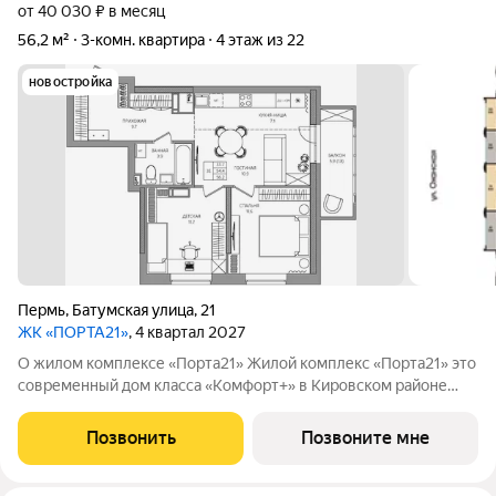
от 40 030 ₽ в месяц
56,2 м²
3-комн. квартира
4 этаж из 22
новостройка
Пермь
,
Батумская улица
,
21
ЖК «ПОРТА21»
, 4 квартал 2027
О жилом комплексе «Порта21» Жилой комплекс «Порта21» это
современный дом класса «Комфорт+» в Кировском районе
Перми, рядом с берегом Камы. Проект для тех, кто ищет
баланс между городской жизнью и ощущением спокойствия.
Позвонить
Позвоните мне
Виды на Каму и близость