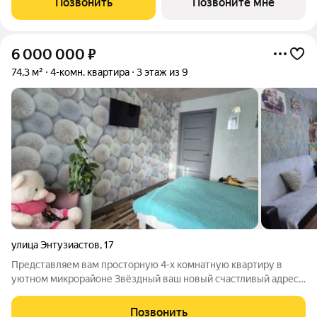
Позвонить
Позвоните мне
с двумя замками, домофон в
6 000 000
₽
74,3 м²
4-комн. квартира
3 этаж из 9
улица Энтузиастов
,
17
Представляем вам просторную 4-х комнатную квартиру в
уютном микрорайоне Звёздный ваш новый счастливый адрес!
Мечтаете жить в месте, где всё под рукой? Школа №5,
любимые садики (№44, 41, 39, 24), магазины («Пятёрочка»,
Позвонить