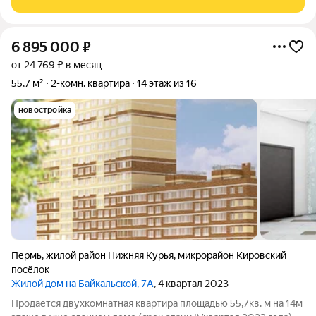
«Монетка»), аптеки, детская
6 895 000
₽
от 24 769 ₽ в месяц
55,7 м²
2-комн. квартира
14 этаж из 16
новостройка
Пермь
,
жилой район Нижняя Курья
,
микрорайон Кировский
посёлок
Жилой дом на Байкальской, 7А
, 4 квартал 2023
Продаётся двухкомнатная квартира площадью 55,7кв. м на 14м