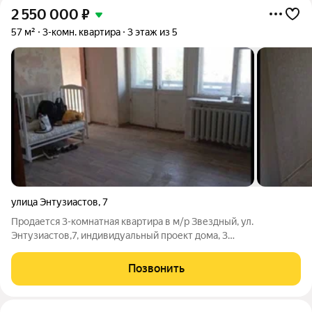
2 550 000
₽
57 м²
3-комн. квартира
3 этаж из 5
улица Энтузиастов
,
7
Продается 3-комнатная квартира в м/р Звездный, ул.
Энтузиастов,7, индивидуальный проект дома, 3
изолированные комнаты, просторная кухня с выходом на
лоджию 6 кв.м., установлены стеклопакеты, у нас продажа без
Позвонить
условий, без обременений, без залогов. 2