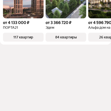
квадратного метра или площади
от 4 133 000 ₽
от 3 366 720 ₽
от 4 596 790
ПОРТА21
Эдем
117 квартир
84 квартиры
26 ква