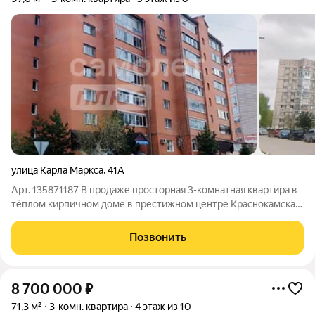
улица Карла Маркса
,
41А
Арт. 135871187 В продаже просторная 3-комнатная квартира в
тёплом кирпичном доме в престижном центре Краснокамска.
Ипотека от 11,9% Один собственник Отличный вариант для
семьи, ценящей комфорт, безопасность и удобную локацию.
Позвонить
Плюсы квартиры:
8 700 000
₽
71,3 м²
3-комн. квартира
4 этаж из 10