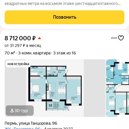
квадратных метра на восьмом этаже шестнадцатиэтажного
панельного дома, расположенного по адресу: город
Краснокамск, микрорайон Центр, Комсомольский проспект,
Позвонить
дом №4. Просторная жилая зона занимает
8 712 000
₽
от 31 297 ₽ в месяц
70 м²
3-комн. квартира
3 этаж из 16
новостройка
3D-тур
Пермь
,
улица Танцорова
,
96