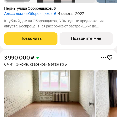
Пермь
,
улица Оборонщиков
,
6
Альфа дом на Оборонщиков, 6
, 4 квартал 2027
Клубный дом на Оборонщиков, 6 Выгодные предложения
августа: Беспроцентная рассрочка от застройщика до
30.04.2027 при первоначальном взносе 30% При 100% оплате
любой квартиры скидка до 500 т.р., либо кладовая за счет
Позвонить
Позвоните мне
застройщика Скидка 0,5% на каждого
3 990 000
₽
64 м²
3-комн. квартира
5 этаж из 5