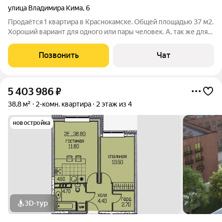
улица Владимира Кима
,
6
Продаётся 1 квартира в Краснокамске. Общей площадью 37 м2.
Хороший вариант для одного или пары человек. А, так же для
семьи из 3 человек. Тихий, спокойный, чистый район, в
шаговой доступности вся инфраструктура. От остановки КИМ
Позвонить
Чат
ехать одну остановку
5 403 986
₽
38,8 м²
2-комн. квартира
2 этаж из 4
новостройка
3D-тур