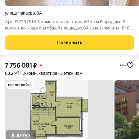
улица Чапаева
,
3А
Арт. 137297510 3-комнатная квартира, 64 кв.м В продаже 3-
комнатная квартира общей площадью 64 кв.м. (комнаты 18,16 и
14 кв.м) Отличный вариант для семьи с детьми. Удобная
локация, всё для развития детей рядом - детский сад, школа,
Позвонить
спортивная школа и
7 756 081
₽
58,2 м²
3-комн. квартира
3 этаж из 4
новостройка
3D-тур