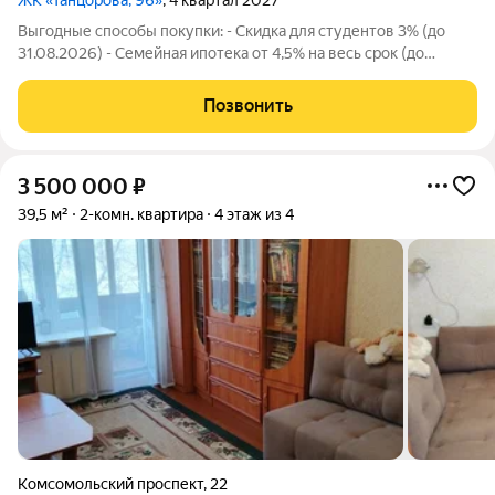
ЖК «Танцорова, 96»
, 4 квартал 2027
Выгодные способы покупки: - Скидка для студентов 3% (до
31.08.2026) - Семейная ипотека от 4,5% на весь срок (до
30.09.2026) - Скидка молодой семье до 3% (до 31.08.2026) -
Скидка до 3% за каждого ребёнка (до 31.08.2026) -
Позвонить
Материнский и жилищный
3 500 000
₽
39,5 м²
2-комн. квартира
4 этаж из 4
Комсомольский проспект
,
22