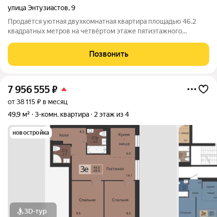
улица Энтузиастов
,
9
Продаётся уютная двухкомнатная квартира площадью 46.2
квадратных метров на четвёртом этаже пятиэтажного
кирпичного дома, расположенного в спокойном районе города
Краснокамска на улице Энтузиастов, дом 9. Жилая площадь
Позвонить
составляет комфортные 30
7 956 555
₽
от 38 115 ₽ в месяц
49,9 м²
3-комн. квартира
2 этаж из 4
новостройка
3D-тур