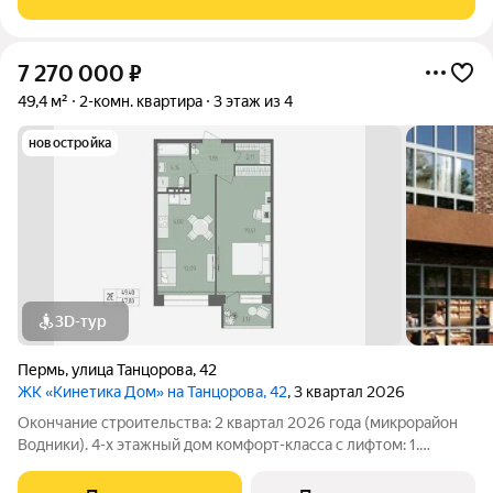
стеклопакеты.. - Общая площадь 67.8. кв.м., жилая
7 270 000
₽
49,4 м²
2-комн. квартира
3 этаж из 4
новостройка
3D-тур
Пермь
,
улица Танцорова
,
42
ЖК «Кинетика Дом» на Танцорова, 42
, 3 квартал 2026
Окончание строительства: 2 квартал 2026 года (микрорайон
Водники). 4-х этажный дом комфорт-класса с лифтом: 1.
Безопасность 24/7 (консьерж-сервис, видеонаблюдение,
противопожарная безопасность, качественные входные двери