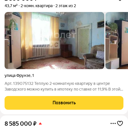
43,7 м²
2-комн. квартира
2 этаж из 2
улица Фрунзе
,
1
Арт. 139075132 Теплую 2-комнатную квартиру в центре
Заводского можно купить в ипотеку по ставке от 11,9% В этой
квартире на 2-м этаже кирпичного дома уже есть все
необходимое. Плюсы дома:Кирпичные стены (тихо и тепло)
Позвонить
Чистый подъезд, экономные
8 585 000
₽