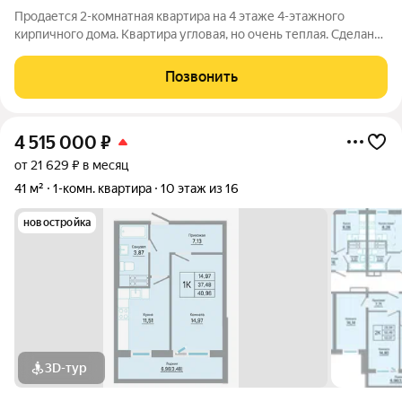
Продается 2-комнатная квартира на 4 этаже 4-этажного
кирпичного дома. Квартира угловая, но очень теплая. Сделан
хороший ремонт: в окнах вставлены стеклопакеты, на полу
линолеум, на стенах обои. Есть балкон, застеклен.
Позвонить
Установлены счетчики
4 515 000
₽
от 21 629 ₽ в месяц
41 м²
1-комн. квартира
10 этаж из 16
новостройка
3D-тур