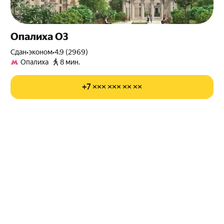
Опалиха О3
Сдан
•
эконом
•
4.9 (2969)
Опалиха
8 мин.
+7 ××× ××× ×× ××