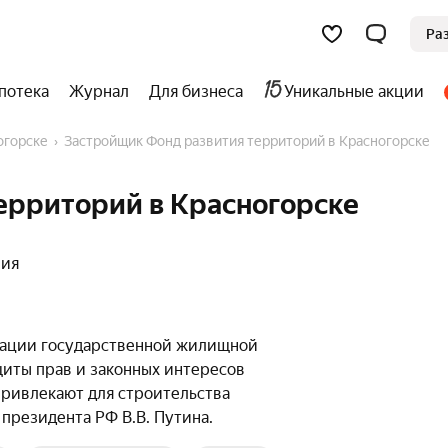
Ра
потека
Журнал
Для бизнеса
Уникальные акции
огорске
Застройщик Фонд развития территорий в Красногорске
ерриторий в Красногорске
ния
зации государственной жилищной
иты прав и законных интересов
привлекают для строительства
президента РФ В.В. Путина.