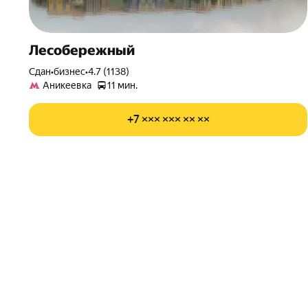
Лесобережный
Сдан
•
бизнес
•
4.7 (1138)
Аникеевка
11 мин.
+7 ××× ××× ×× ××