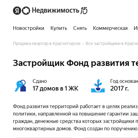
Новостройки
Купить
Снять
Коммерческая
И
Продажа квартир в Красногорске
Все застройщики в Красн
Застройщик Фонд развития т
Сдано
Год основа
17 домов в 1 ЖК
2017 г.
Фонд развития территорий работает в целях реали
политики, направленной на повышение гарантии защ
граждан, денежные средства которых застройщики 
многоквартирных домов. Фонд создан по поручению 