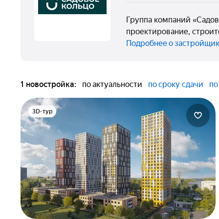
Группа компаний «Садов
проектирование, строит
Подробнее о застройщи
1 новостройка:
по актуальности
по сроку сдачи
по
3D-тур