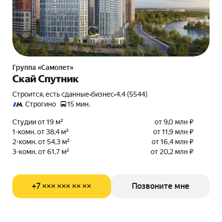
Группа «Самолет»
Скай Спутник
Строится, есть сданные
•
бизнес
•
4.4 (5544)
Строгино
15 мин.
Студии от 19 м²
от 9,0 млн ₽
1-комн. от 38,4 м²
от 11,9 млн ₽
2-комн. от 54,3 м²
от 16,4 млн ₽
3-комн. от 61,7 м²
от 20,2 млн ₽
+7 ××× ××× ×× ××
Позвоните мне