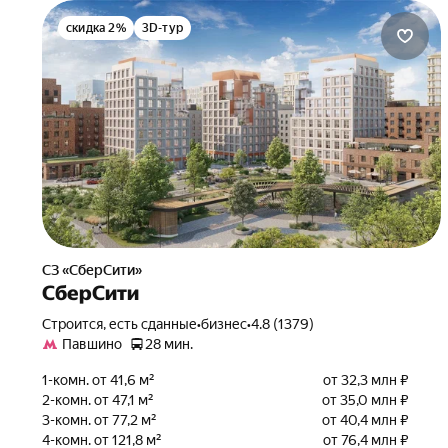
скидка 2%
3D-тур
СЗ «СберСити»
СберСити
Строится, есть сданные
•
бизнес
•
4.8 (1379)
Павшино
28 мин.
1-комн. от 41,6 м²
от 32,3 млн ₽
2-комн. от 47,1 м²
от 35,0 млн ₽
3-комн. от 77,2 м²
от 40,4 млн ₽
4-комн. от 121,8 м²
от 76,4 млн ₽