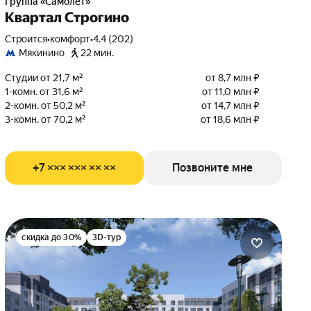
Группа «Самолет»
Квартал Строгино
Строится
•
комфорт
•
4.4 (202)
Мякинино
22 мин.
Студии от 21,7 м²
от 8,7 млн ₽
1-комн. от 31,6 м²
от 11,0 млн ₽
2-комн. от 50,2 м²
от 14,7 млн ₽
3-комн. от 70,2 м²
от 18,6 млн ₽
+7 ××× ××× ×× ××
Позвоните мне
скидка до 30%
3D-тур