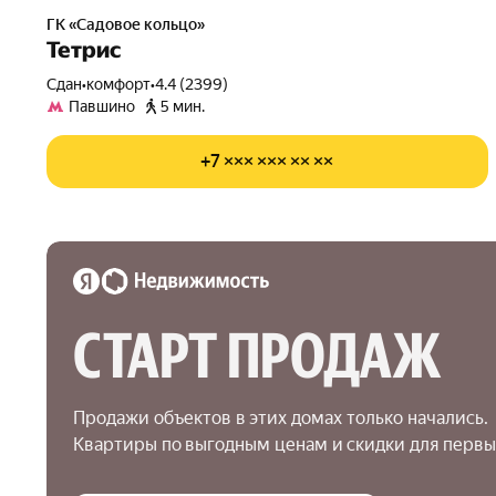
ГК «Садовое кольцо»
Тетрис
Сдан
•
комфорт
•
4.4 (2399)
Павшино
5 мин.
+7 ××× ××× ×× ××
СТАРТ ПРОДАЖ
Продажи объектов в этих домах только начались.

Квартиры по выгодным ценам и скидки для первы