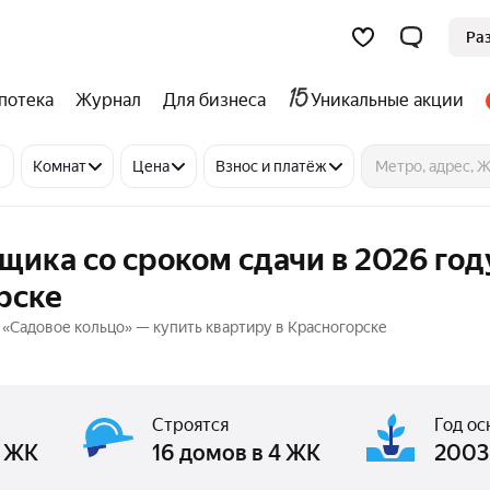
Ра
потека
Журнал
Для бизнеса
Уникальные акции
Комнат
Цена
Взнос и платёж
щика со сроком сдачи в 2026 год
рске
 «Садовое кольцо» — купить квартиру в Красногорске
Строятся
Год ос
1 ЖК
16 домов в 4 ЖК
2003 