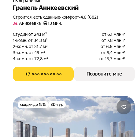
ГК «Гранель»
Гранель Аникеевский
Строится, есть сданные
•
комфорт
•
4.6 (682)
Аникеевка
13 мин.
Студии от 24,1 м²
от 6,1 млн ₽
1-комн. от 34,3 м²
от 7,8 млн ₽
2-комн. от 31,7 м²
от 6,6 млн ₽
3-комн. от 49 м²
от 9,4 млн ₽
4-комн. от 72,8 м²
от 15,7 млн ₽
+7 ××× ××× ×× ××
Позвоните мне
скидки до 15%
3D-тур