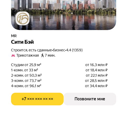
MR
Сити Бэй
Строится, есть сданные
•
бизнес
•
4.4 (1359)
Трикотажная
7 мин.
Студии от 25,9 м²
от 16,3 млн ₽
1-комн. от 33 м²
от 18,4 млн ₽
2-комн. от 50,3 м²
от 22,1 млн ₽
3-комн. от 73,7 м²
от 28,5 млн ₽
4-комн. от 96,1 м²
от 34,4 млн ₽
+7 ××× ××× ×× ××
Позвоните мне