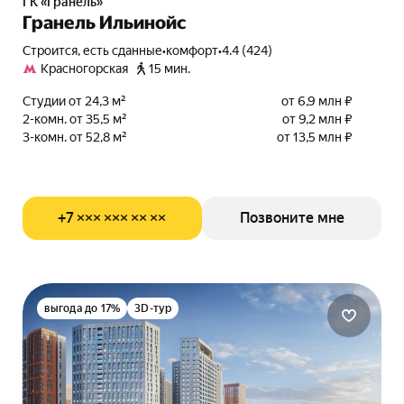
ГК «Гранель»
Гранель Ильинойс
Строится, есть сданные
•
комфорт
•
4.4 (424)
Красногорская
15 мин.
Студии от 24,3 м²
от 6,9 млн ₽
2-комн. от 35,5 м²
от 9,2 млн ₽
3-комн. от 52,8 м²
от 13,5 млн ₽
+7 ××× ××× ×× ××
Позвоните мне
выгода до 17%
3D-тур