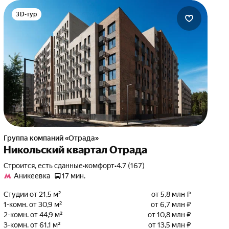
3D-тур
Группа компаний «Отрада»
Никольский квартал Отрада
Строится, есть сданные
•
комфорт
•
4.7 (167)
Аникеевка
17 мин.
Студии от 21,5 м²
от 5,8 млн ₽
1-комн. от 30,9 м²
от 6,7 млн ₽
2-комн. от 44,9 м²
от 10,8 млн ₽
3-комн. от 61,1 м²
от 13,5 млн ₽