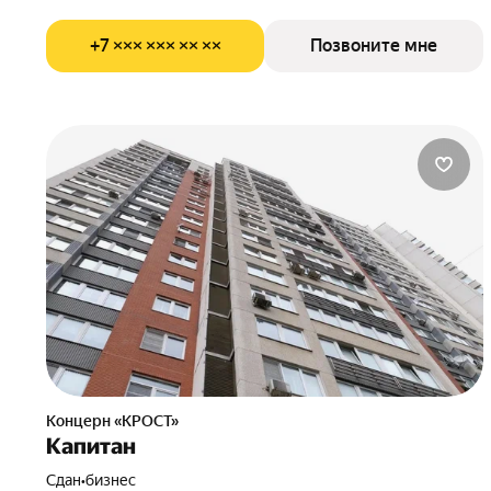
+7 ××× ××× ×× ××
Позвоните мне
Концерн «КРОСТ»
Капитан
Сдан
•
бизнес