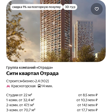
скидка 1% на повторную покупку
3D-тур
Группа компаний «Отрада»
Сити квартал Отрада
Строится
•
бизнес
•
2.4 (102)
Красногорская
14 мин.
Студии от 22 м²
от 8,5 млн ₽
1-комн. от 32,4 м²
от 10,3 млн ₽
2-комн. от 47,1 м²
от 14,1 млн ₽
3-комн. от 70,7 м²
от 17,7 млн ₽