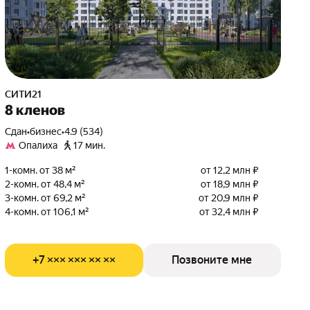
СИТИ21
8 кленов
Сдан
•
бизнес
•
4.9 (534)
Опалиха
17 мин.
1-комн. от 38 м²
от 12,2 млн ₽
2-комн. от 48,4 м²
от 18,9 млн ₽
3-комн. от 69,2 м²
от 20,9 млн ₽
4-комн. от 106,1 м²
от 32,4 млн ₽
+7 ××× ××× ×× ××
Позвоните мне