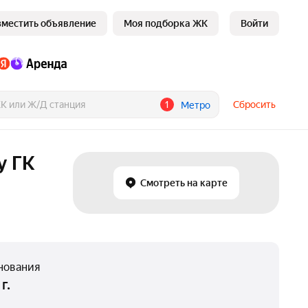
зместить объявление
Моя подборка ЖК
Войти
1
Сбросить
Метро
у ГК
Смотреть на карте
нования
г.