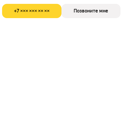
+7 ××× ××× ×× ××
Позвоните мне