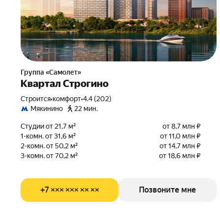
Группа «Самолет»
Квартал Строгино
Строится
•
комфорт
•
4.4 (202)
Мякинино
22 мин.
Студии от 21,7 м²
от 8,7 млн ₽
1-комн. от 31,6 м²
от 11,0 млн ₽
2-комн. от 50,2 м²
от 14,7 млн ₽
3-комн. от 70,2 м²
от 18,6 млн ₽
+7 ××× ××× ×× ××
Позвоните мне