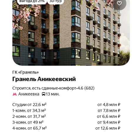
выгода до 21%
3D-тур
ГК «Гранель»
Гранель Аникеевский
Строится, есть сданные
•
комфорт
•
4.6 (682)
Аникеевка
13 мин.
Студии от 22,6 м²
от 4,8 млн ₽
1-комн. от 34,3 м²
от 7,8 млн ₽
2-комн. от 31,7 м²
от 6,6 млн ₽
3-комн. от 49 м²
от 9,4 млн ₽
4-комн. от 65,7 м²
от 12,6 млн ₽