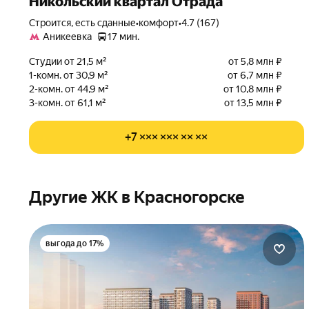
Никольский квартал Отрада
Строится, есть сданные
•
комфорт
•
4.7 (167)
Аникеевка
17 мин.
Студии от 21,5 м²
от 5,8 млн ₽
1-комн. от 30,9 м²
от 6,7 млн ₽
2-комн. от 44,9 м²
от 10,8 млн ₽
3-комн. от 61,1 м²
от 13,5 млн ₽
+7 ××× ××× ×× ××
Другие ЖК в Красногорске
выгода до 17%