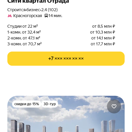
Сити квартал Отрада
Строится
•
бизнес
•
2.4 (102)
Красногорская
14 мин.
Студии от 22 м²
от 8,5 млн ₽
1-комн. от 32,4 м²
от 10,3 млн ₽
2-комн. от 47,1 м²
от 14,1 млн ₽
3-комн. от 70,7 м²
от 17,7 млн ₽
+7 ××× ××× ×× ××
скидки до 15%
3D-тур