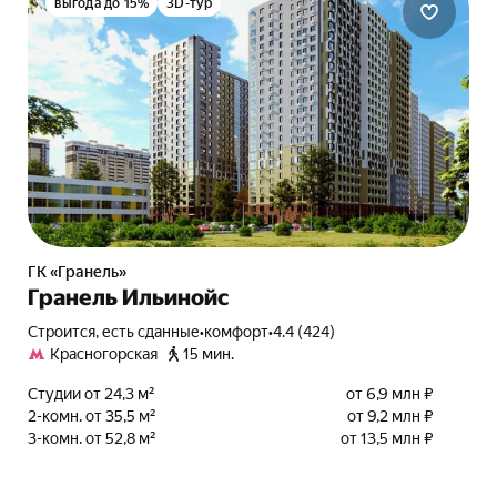
выгода до 15%
3D-тур
ГК «Гранель»
Гранель Ильинойс
Строится, есть сданные
•
комфорт
•
4.4 (424)
Красногорская
15 мин.
Студии от 24,3 м²
от 6,9 млн ₽
2-комн. от 35,5 м²
от 9,2 млн ₽
3-комн. от 52,8 м²
от 13,5 млн ₽