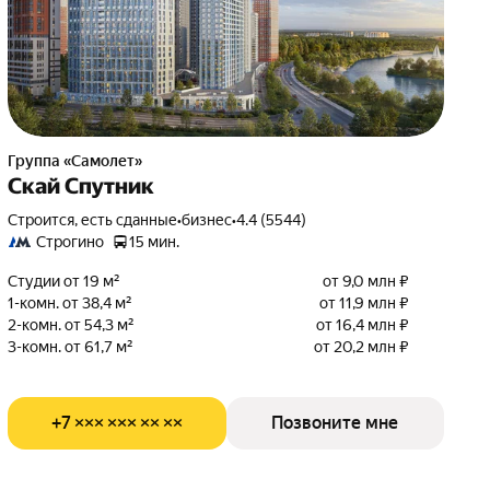
Группа «Самолет»
Скай Спутник
Строится, есть сданные
•
бизнес
•
4.4 (5544)
Строгино
15 мин.
Студии от 19 м²
от 9,0 млн ₽
1-комн. от 38,4 м²
от 11,9 млн ₽
2-комн. от 54,3 м²
от 16,4 млн ₽
3-комн. от 61,7 м²
от 20,2 млн ₽
+7 ××× ××× ×× ××
Позвоните мне