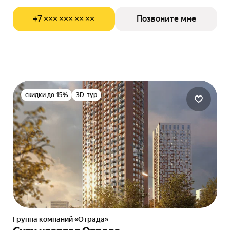
+7 ××× ××× ×× ××
Позвоните мне
скидки до 15%
3D-тур
Группа компаний «Отрада»