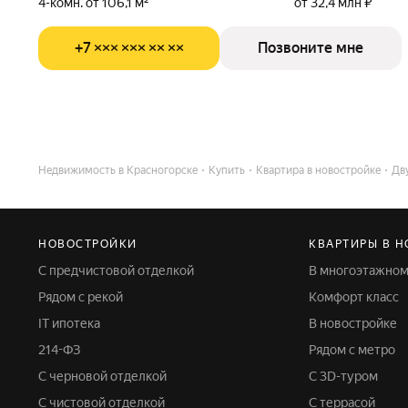
4-комн. от 106,1 м²
от 32,4 млн ₽
+7 ××× ××× ×× ××
Позвоните мне
Недвижимость в Красногорске
Купить
Квартира в новостройке
Дв
НОВОСТРОЙКИ
КВАРТИРЫ В 
С предчистовой отделкой
В многоэтажно
Рядом с рекой
Комфорт класс
IT ипотека
В новостройке
214-ФЗ
Рядом с метро
С черновой отделкой
С 3D-туром
С чистовой отделкой
С террасой