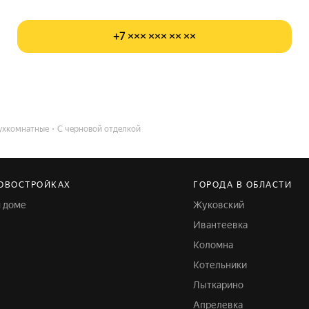
+7 ××× ××× ×× ××
ухкомнатные
С черновой отделкой
НОВОСТРОЙКАХ
ГОРОДА В ОБЛАСТИ
м доме
Жуковский
Ивантеевка
Коломна
Котельники
Лыткарино
Апрелевка