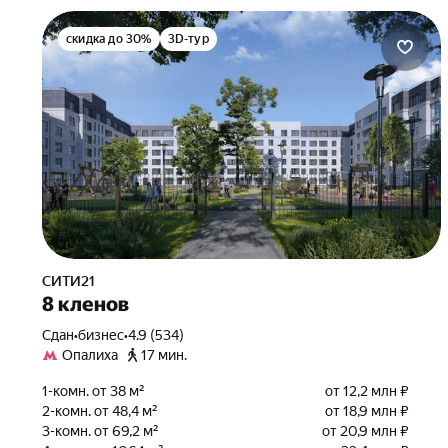
скидка до 30%
3D-тур
СИТИ21
8 кленов
Сдан
•
бизнес
•
4.9 (534)
Опалиха
17 мин.
1-комн. от 38 м²
от 12,2 млн ₽
2-комн. от 48,4 м²
от 18,9 млн ₽
3-комн. от 69,2 м²
от 20,9 млн ₽