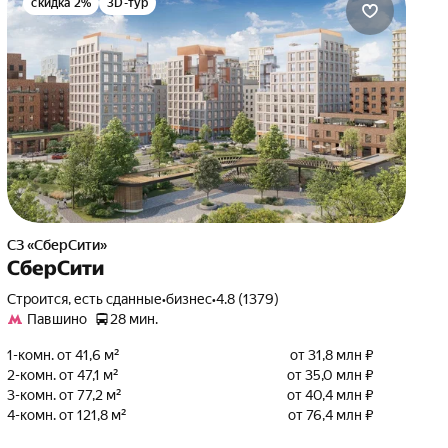
скидка 2%
3D-тур
СЗ «СберСити»
СберСити
Строится, есть сданные
•
бизнес
•
4.8 (1379)
Павшино
28 мин.
1-комн. от 41,6 м²
от 31,8 млн ₽
2-комн. от 47,1 м²
от 35,0 млн ₽
3-комн. от 77,2 м²
от 40,4 млн ₽
4-комн. от 121,8 м²
от 76,4 млн ₽