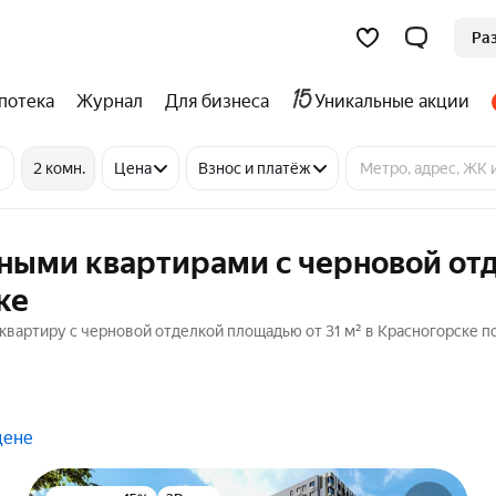
Ра
потека
Журнал
Для бизнеса
Уникальные акции
2 комн.
Цена
Взнос и платёж
тными квартирами с черновой от
ке
вартиру с черновой отделкой площадью от 31 м² в Красногорске по
цене