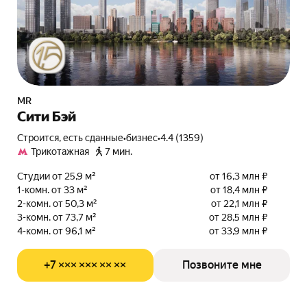
MR
Сити Бэй
Строится, есть сданные
•
бизнес
•
4.4 (1359)
Трикотажная
7 мин.
Студии от 25,9 м²
от 16,3 млн ₽
1-комн. от 33 м²
от 18,4 млн ₽
2-комн. от 50,3 м²
от 22,1 млн ₽
3-комн. от 73,7 м²
от 28,5 млн ₽
4-комн. от 96,1 м²
от 33,9 млн ₽
+7 ××× ××× ×× ××
Позвоните мне