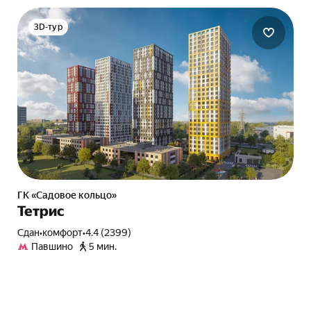
3D-тур
ГК «Садовое кольцо»
Тетрис
Сдан
•
комфорт
•
4.4 (2399)
Павшино
5 мин.