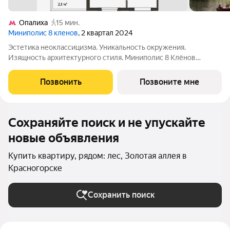
Опалиха
15 мин.
Миниполис 8 кленов
, 2 квартал 2024
Эстетика неоклассицизма. Уникальность окружения.
Изящность архитектурного стиля. Миниполис 8 Клёнов
расположился в подмосковном микрорайоне Опалиха.
Несмотря на удаленность от многолюдных улиц и шумных
Позвонить
Позвоните мне
магистралей добраться до центра столицы не
Сохраняйте поиск и не упускайте
новые объявления
Купить квартиру, рядом: лес, Золотая аллея в
Красногорске
Сохранить поиск