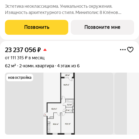
Эстетика неоклассицизма. Уникальность окружения.
Изящность архитектурного стиля. Миниполис 8 Клёнов
расположился в подмосковном микрорайоне Опалиха.
Несмотря на удаленность от многолюдных улиц и шумных
Позвонить
Позвоните мне
магистралей добраться до центра столицы не
23 237 056
₽
от 111 315 ₽ в месяц
62 м²
2-комн. квартира
4 этаж из 6
новостройка