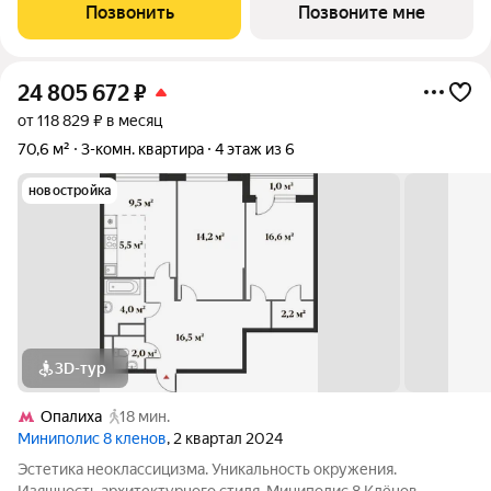
Несмотря на удаленность от многолюдных улиц и шумных
Позвонить
Позвоните мне
магистралей добраться до центра столицы не
24 805 672
₽
от 118 829 ₽ в месяц
70,6 м²
3-комн. квартира
4 этаж из 6
новостройка
3D-тур
Опалиха
18 мин.
Миниполис 8 кленов
, 2 квартал 2024
Эстетика неоклассицизма. Уникальность окружения.