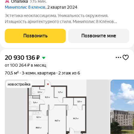
Опалиха
15 мин.
Миниполис 8 кленов
, 2 квартал 2024
Эстетика неоклассицизма. Уникальность окружения.
Изящность архитектурного стиля. Миниполис 8 Клёнов
расположился в подмосковном микрорайоне Опалиха.
Несмотря на удаленность от многолюдных улиц и шумных
Позвонить
Позвоните мне
магистралей добраться до центра столицы не
20 930 136
₽
от 100 264 ₽ в месяц
70,5 м²
3-комн. квартира
2 этаж из 6
новостройка