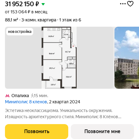
31 952 150
₽
от 153 064 ₽ в месяц
88,1 м²
3-комн. квартира
1 этаж из 6
новостройка
Опалиха
15 мин.
Миниполис 8 кленов
, 2 квартал 2024
Эстетика неоклассицизма. Уникальность окружения.
Изящность архитектурного стиля. Миниполис 8 Клёнов
расположился в подмосковном микрорайоне Опалиха.
Несмотря на удаленность от многолюдных улиц и шумных
Позвонить
Позвоните мне
магистралей добраться до центра столицы не