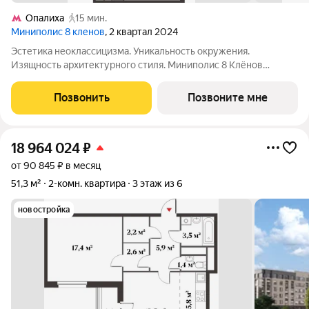
Опалиха
15 мин.
Миниполис 8 кленов
, 2 квартал 2024
Эстетика неоклассицизма. Уникальность окружения.
Изящность архитектурного стиля. Миниполис 8 Клёнов
расположился в подмосковном микрорайоне Опалиха.
Несмотря на удаленность от многолюдных улиц и шумных
Позвонить
Позвоните мне
магистралей добраться до центра столицы не
18 964 024
₽
от 90 845 ₽ в месяц
51,3 м²
2-комн. квартира
3 этаж из 6
новостройка