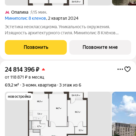
Опалиха
15 мин.
Миниполис 8 кленов
, 2 квартал 2024
Эстетика неоклассицизма. Уникальность окружения.
Изящность архитектурного стиля. Миниполис 8 Клёнов
расположился в подмосковном микрорайоне Опалиха.
Несмотря на удаленность от многолюдных улиц и шумных
Позвонить
Позвоните мне
магистралей добраться до центра столицы не
24 814 396
₽
от 118 871 ₽ в месяц
69,2 м²
3-комн. квартира
3 этаж из 6
новостройка