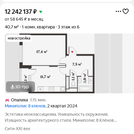
12 242 137
₽
от 58 645 ₽ в месяц
40,7 м²
1-комн. квартира
3 этаж из 6
новостройка
3D-тур
Опалиха
15 мин.
Миниполис 8 кленов
, 2 квартал 2024
Эстетика неоклассицизма. Уникальность окружения.
Изящность архитектурного стиля. Миниполис 8 Клёнов
расположился в подмосковном микрорайоне Опалиха.
Сити-XXI век
Несмотря на удаленность от многолюдных улиц и шумных