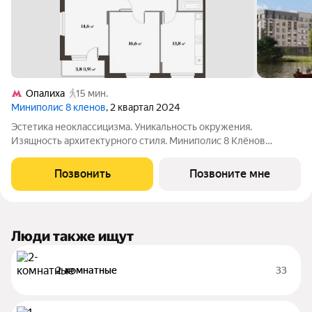
Опалиха
15 мин.
Миниполис 8 кленов
, 2 квартал 2024
Эстетика неоклассицизма. Уникальность окружения.
Изящность архитектурного стиля. Миниполис 8 Клёнов
расположился в подмосковном микрорайоне Опалиха.
Несмотря на удаленность от многолюдных улиц и шумных
Позвонить
Позвоните мне
магистралей добраться до центра столицы не
Люди также ищут
2-комнатные
33