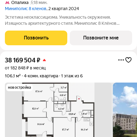
Опалиха
18 мин.
Миниполис 8 кленов
, 2 квартал 2024
Эстетика неоклассицизма. Уникальность окружения.
Изящность архитектурного стиля. Миниполис 8 Клёнов
расположился в подмосковном микрорайоне Опалиха.
Несмотря на удаленность от многолюдных улиц и шумных
Позвонить
Позвоните мне
магистралей добраться до центра столицы не
38 169 504
₽
от 182 848 ₽ в месяц
106,1 м²
4-комн. квартира
1 этаж из 6
новостройка