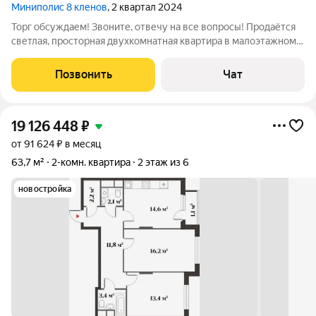
Миниполис 8 кленов
, 2 квартал 2024
Торг обсуждаем! Звоните, отвечу на все вопросы! Продаётся
светлая, просторная двухкомнатная квартира в малоэтажном
квартале, построенном в стиле неоклассицизма в 2024 году,
расположенным в зелёном районе Опалихи, который состоит
Позвонить
Чат
из четырёх корпусов,
19 126 448
₽
от 91 624 ₽ в месяц
63,7 м²
2-комн. квартира
2 этаж из 6
новостройка