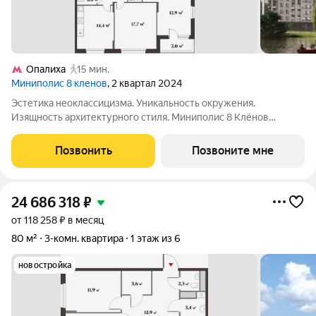
Опалиха
15 мин.
Миниполис 8 кленов
, 2 квартал 2024
Эстетика неоклассицизма. Уникальность окружения.
Изящность архитектурного стиля. Миниполис 8 Клёнов
расположился в подмосковном микрорайоне Опалиха.
Несмотря на удаленность от многолюдных улиц и шумных
Позвонить
Позвоните мне
магистралей добраться до центра столицы не
24 686 318
₽
от 118 258 ₽ в месяц
80 м²
3-комн. квартира
1 этаж из 6
новостройка