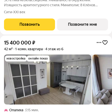
Эстетика неоклассицизма. Уникальность окружения.
Изящность архитектурного стиля. Миниполис 8 Клёнов
расположился в подмосковном микрорайоне Опалиха.
Сити-XXI век
Несмотря на удаленность от многолюдных улиц и шумных
магистралей добраться до центра столицы не
Позвонить
Позвоните мне
15 400 000
₽
42 м²
1-комн. квартира
4 этаж из 6
новостройка
онлайн показ
Опалиха
15 мин.