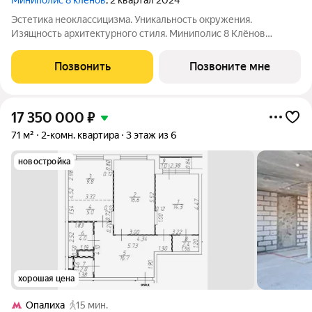
Миниполис 8 кленов
, 2 квартал 2024
Эстетика неоклассицизма. Уникальность окружения.
Изящность архитектурного стиля. Миниполис 8 Клёнов
расположился в подмосковном микрорайоне Опалиха.
Несмотря на удаленность от многолюдных улиц и шумных
Позвонить
Позвоните мне
магистралей добраться до центра столицы не
17 350 000
₽
71 м²
2-комн. квартира
3 этаж из 6
новостройка
хорошая цена
Опалиха
15 мин.