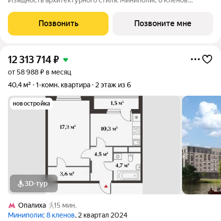
Изящность архитектурного стиля. Миниполис 8 Клёнов
расположился в подмосковном микрорайоне Опалиха.
Несмотря на удаленность от многолюдных улиц и шумных
Позвонить
Позвоните мне
магистралей добраться до центра столицы не
12 313 714
₽
от 58 988 ₽ в месяц
40,4 м²
1-комн. квартира
2 этаж из 6
новостройка
3D-тур
Опалиха
15 мин.
Миниполис 8 кленов
, 2 квартал 2024