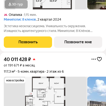
3D-тур
Опалиха
15 мин.
Миниполис 8 кленов
, 2 квартал 2024
Эстетика неоклассицизма. Уникальность окружения.
Изящность архитектурного стиля. Миниполис 8 Клёнов
расположился в подмосковном микрорайоне Опалиха.
Несмотря на удаленность от многолюдных улиц и шумных
Позвонить
Позвоните мне
магистралей добраться до центра столицы не
40 011 428
₽
от 191 671 ₽ в месяц
117,3 м²
5-комн. квартира
2 этаж из 6
новостройка