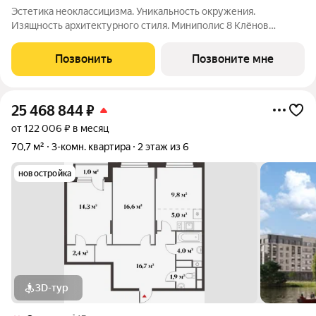
Эстетика неоклассицизма. Уникальность окружения.
Изящность архитектурного стиля. Миниполис 8 Клёнов
расположился в подмосковном микрорайоне Опалиха.
Несмотря на удаленность от многолюдных улиц и шумных
Позвонить
Позвоните мне
магистралей добраться до центра столицы не
25 468 844
₽
от 122 006 ₽ в месяц
70,7 м²
3-комн. квартира
2 этаж из 6
новостройка
3D-тур