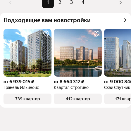
1
2
3
4
Самый дорогой 
40,01 млн ₽
Помимо удобной сортировки по цене продажи вы 
объект
можете отсортировать результаты по стоимости 
Подходящие вам новостройки
квадратного метра или площади
от 6 939 015 ₽
от 8 664 312 ₽
от 9 000 84
Гранель Ильинойс
Квартал Строгино
Скай Спутник
739 квартир
412 квартир
171 ква