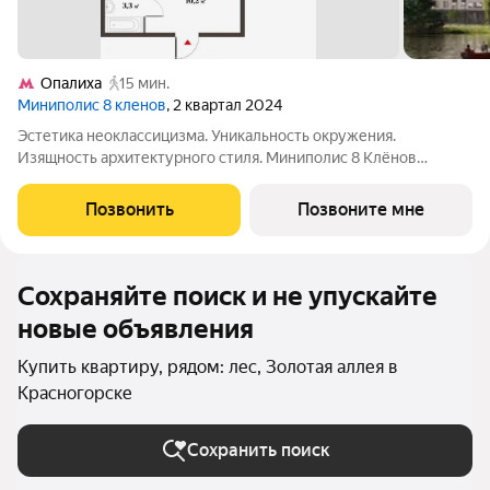
Опалиха
15 мин.
Миниполис 8 кленов
, 2 квартал 2024
Эстетика неоклассицизма. Уникальность окружения.
Изящность архитектурного стиля. Миниполис 8 Клёнов
расположился в подмосковном микрорайоне Опалиха.
Несмотря на удаленность от многолюдных улиц и шумных
Позвонить
Позвоните мне
магистралей добраться до центра столицы не
Сохраняйте поиск и не упускайте
новые объявления
Купить квартиру, рядом: лес, Золотая аллея в
Красногорске
Сохранить поиск