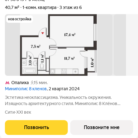
40,7 м²
1-комн. квартира
3 этаж из 6
новостройка
Опалиха
15 мин.
Миниполис 8 кленов
, 2 квартал 2024
Эстетика неоклассицизма. Уникальность окружения.
Изящность архитектурного стиля. Миниполис 8 Клёнов
расположился в подмосковном микрорайоне Опалиха.
Сити-XXI век
Несмотря на удаленность от многолюдных улиц и шумных
магистралей добраться до центра столицы не
Позвонить
Позвоните мне