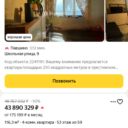
хорошая цена
Павшино
12 мин.
Школьная улица
,
9
Код объекта: 2241191. Вашему вниманию предлагается
квартира площадью 210 квадратных метров в престижном
районе Красногорска. В данной квартире не сделан ремонт что
позволяет новому владельцу осуществить все свои
Позвонить
пожелания и воплотить в мечту удобную
48 767 032
₽
–10%
43 890 329
₽
от 175 189 ₽ в месяц
116,3 м²
4-комн. квартира
53 этаж из 59