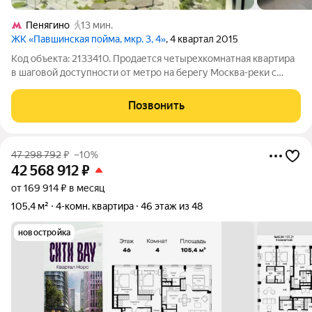
Пенягино
13 мин.
ЖК «Павшинская пойма, мкр. 3, 4»
, 4 квартал 2015
Код объекта: 2133410. Продается четырехкомнатная квартира
в шаговой доступности от метро на берегу Москва-реки с
потрясающими панорамными видами. В квартире выполнен
дизайнерский ремонт с продуманной узаконенной
Позвонить
планировкой: большая кухня-гостиная,
47 298 792
₽
–10%
42 568 912
₽
от 169 914 ₽ в месяц
105,4 м²
4-комн. квартира
46 этаж из 48
новостройка