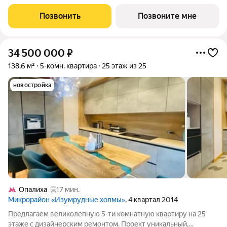
этаже. Срок сдачи 1 квартал 2027 года. Концепция жилого
комплекса Сити Бэй - настоящий город в городе с отлично
Позвонить
Позвоните мне
развитой инфраструктурой
34 500 000
₽
138,6 м²
5-комн. квартира
25 этаж из 25
новостройка
Опалиха
17 мин.
Микрорайон «Изумрудные холмы»
, 4 квартал 2014
Предлагаем великолепную 5-ти комнатную квартиру на 25
этаже с дизайнерским ремонтом. Проект уникальный,