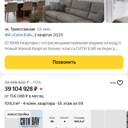
Трикотажная
6 мин.
ЖК «Сити Бэй»
, 2 квартал 2023
ID 9848 Квартира с потрясающими прямыми видами на воду!!!
Новый Жилой Квартал бизнес-класса СИТИ БЭЙ на берегу
Москвы- реки с собственной набережной. Набережная с
зонами отдыха стала местом притяжения жителей и их гостей.
Позвонить
Продается стильная квартира
43 449 920
₽
–10%
39 104 928
₽
от 156 088 ₽ в месяц
109,3 м²
4-комн. квартира
55 этаж из 59
новостройка