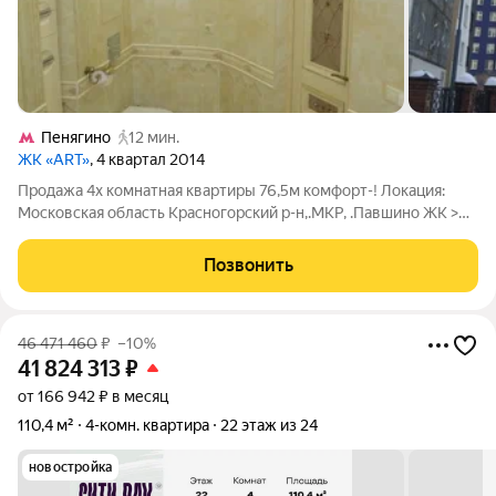
Пенягино
12 мин.
ЖК «ART»
, 4 квартал 2014
Продажа 4х комнатная квартиры 76,5м комфорт-! Локация:
Московская область Красногорский р-н,.МКР, .Павшино ЖК >
улица Авангардная дом 6. Основные параметры: этаж: 7/44;
планировка: прихожая 5 м ,кухня 24м, гостиная 24 м,спальня 9
Позвонить
м, спальня 16,5 м,
46 471 460
₽
–10%
41 824 313
₽
от 166 942 ₽ в месяц
110,4 м²
4-комн. квартира
22 этаж из 24
новостройка