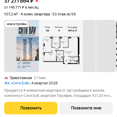
37 271 864
₽
от 148 771 ₽ в месяц
107,2 м²
4-комн. квартира
53 этаж из 59
новостройка
Трикотажная
7 мин.
ЖК «Сити Бэй»
, 4 квартал 2028
Продается 4-комнатная квартира от застройщика в жилом
комплексе Сити Бэй, квартале Пасифик, площадью 107.20 м на
53 этаже. Срок сдачи 2 квартал 2028 года. Концепция жилого
комплекса Сити Бэй - настоящий город в городе с отлично
Позвонить
Позвоните мне
развитой