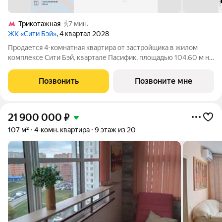
Трикотажная
7 мин.
ЖК «Сити Бэй»
, 4 квартал 2028
Продается 4-комнатная квартира от застройщика в жилом
комплексе Сити Бэй, квартале Пасифик, площадью 104.60 м на
6 этаже. Срок сдачи 2 квартал 2028 года. Концепция жилого
комплекса Сити Бэй - настоящий город в городе с отлично
Позвонить
Позвоните мне
развитой
21 900 000
₽
107 м²
4-комн. квартира
9 этаж из 20