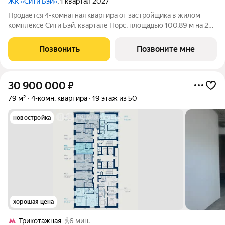
ЖК «Сити Бэй»
, 1 квартал 2027
Продается 4-комнатная квартира от застройщика в жилом
комплексе Сити Бэй, квартале Норс, площадью 100.89 м на 28
этаже. Срок сдачи 1 квартал 2027 года. Концепция жилого
комплекса Сити Бэй - настоящий город в городе с отлично
Позвонить
Позвоните мне
развитой инфраструктурой
30 900 000
₽
79 м²
4-комн. квартира
19 этаж из 50
новостройка
хорошая цена
Трикотажная
6 мин.