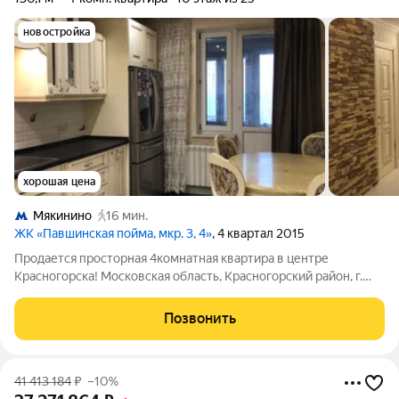
новостройка
хорошая цена
Мякинино
16 мин.
ЖК «Павшинская пойма, мкр. 3, 4»
, 4 квартал 2015
Продается просторная 4комнатная квартира в центре
Красногорска! Московская область, Красногорский район, г.
Красногорск, Красногорский бульвар, д. 24, Этаж: 10/17
отличный обзор, светлая и тихая сторона Идеальное
Позвонить
сочетание комфорта, локации и
41 413 184
₽
–10%