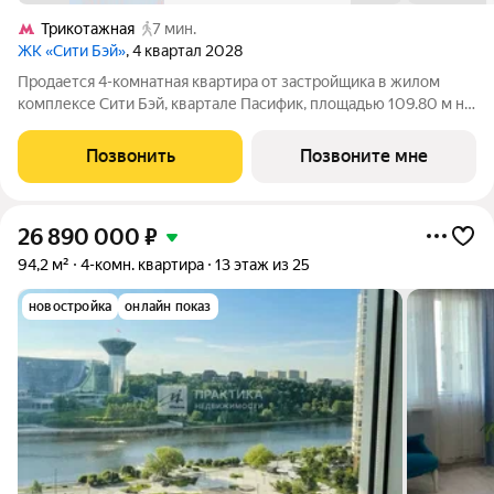
Трикотажная
7 мин.
ЖК «Сити Бэй»
, 4 квартал 2028
Продается 4-комнатная квартира от застройщика в жилом
комплексе Сити Бэй, квартале Пасифик, площадью 109.80 м на
51 этаже. Срок сдачи 2 квартал 2028 года. Концепция жилого
комплекса Сити Бэй - настоящий город в городе с отлично
Позвонить
Позвоните мне
развитой
26 890 000
₽
94,2 м²
4-комн. квартира
13 этаж из 25
новостройка
онлайн показ