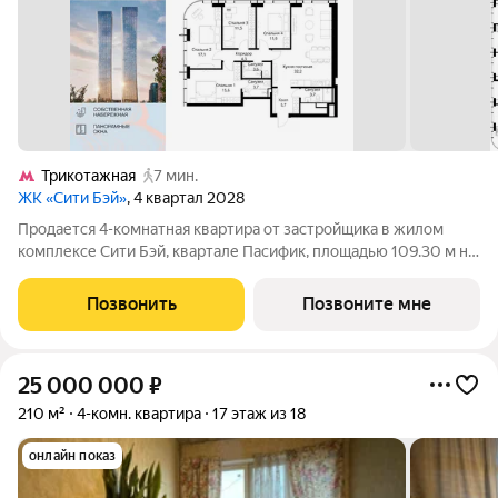
Трикотажная
7 мин.
ЖК «Сити Бэй»
, 4 квартал 2028
Продается 4-комнатная квартира от застройщика в жилом
комплексе Сити Бэй, квартале Пасифик, площадью 109.30 м на
55 этаже. Срок сдачи 2 квартал 2028 года. Концепция жилого
комплекса Сити Бэй - настоящий город в городе с отлично
Позвонить
Позвоните мне
развитой
25 000 000
₽
210 м²
4-комн. квартира
17 этаж из 18
онлайн показ