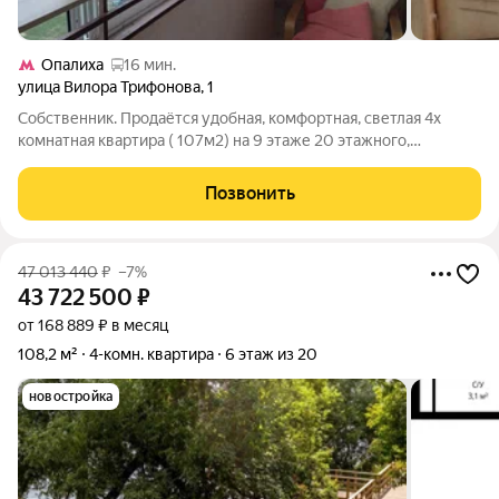
Опалиха
16 мин.
улица Вилора Трифонова
,
1
Собственник. Продаётся удобная, комфортная, светлая 4х
комнатная квартира ( 107м2) на 9 этаже 20 этажного,
построенного по индивидуальному проекту дома. Все
комнаты изолированные. 2 санузла. Кухня 13м2 с выходом на
Позвонить
балкон. Очень много плюсов: большие
47 013 440
₽
–7%
43 722 500
₽
от 168 889 ₽ в месяц
108,2 м²
4-комн. квартира
6 этаж из 20
новостройка