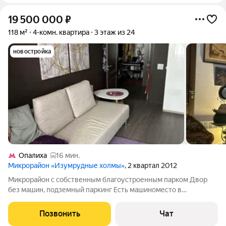
19 500 000
₽
118 м²
4-комн. квартира
3 этаж из 24
новостройка
Опалиха
16 мин.
Микрорайон «Изумрудные холмы»
, 2 квартал 2012
Микрорайон с собственным благоустроенным парком Двор
без машин, подземный паркинг Есть машиноместо в
подземном паркинге. Плюс 2 млн Ремонт сделан давно, просто
без изысков Жить можно сразу, но возможно сделать и
Позвонить
Чат
ремонт, и перепланировку вплоть до