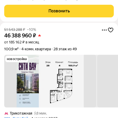
аналогов нет в данном комплексе. В квартире был сделан
очень качественный капитальный ремонт с использованием
Позвонить
материалов премиум класса, с заменой
51 543 288
₽
–10%
46 388 960
₽
от 185 162 ₽ в месяц
100,9 м²
4-комн. квартира
28 этаж из 49
новостройка
Трикотажная
8 мин.