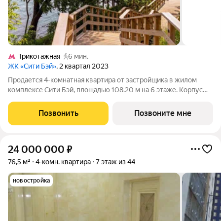
Трикотажная
6 мин.
ЖК «Сити Бэй»
, 2 квартал 2023
Продается 4-комнатная квартира от застройщика в жилом
комплексе Сити Бэй, площадью 108.20 м на 6 этаже. Корпус
сдан. Концепция жилого комплекса Сити Бэй - настоящий
город в городе с отлично развитой инфраструктурой и
Позвонить
Позвоните мне
собственной благоустроенной
24 000 000
₽
76,5 м²
4-комн. квартира
7 этаж из 44
новостройка